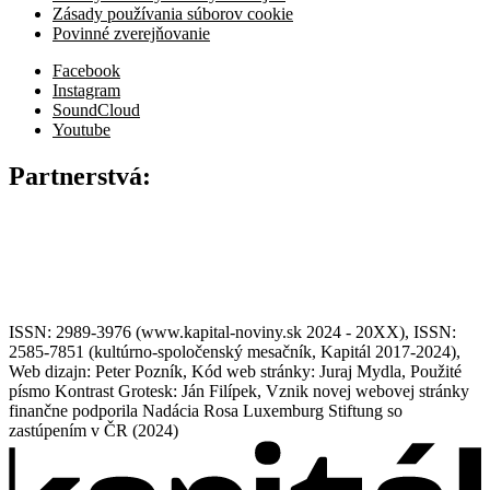
Zásady používania súborov cookie
Povinné zverejňovanie
Facebook
Instagram
SoundCloud
Youtube
Partnerstvá:
ISSN: 2989-3976 (www.kapital-noviny.sk 2024 - 20XX), ISSN:
2585-7851 (kultúrno-spoločenský mesačník, Kapitál 2017-2024),
Web dizajn: Peter Pozník, Kód web stránky: Juraj Mydla, Použité
písmo Kontrast Grotesk: Ján Filípek, Vznik novej webovej stránky
finančne podporila Nadácia Rosa Luxemburg Stiftung so
zastúpením v ČR (2024)