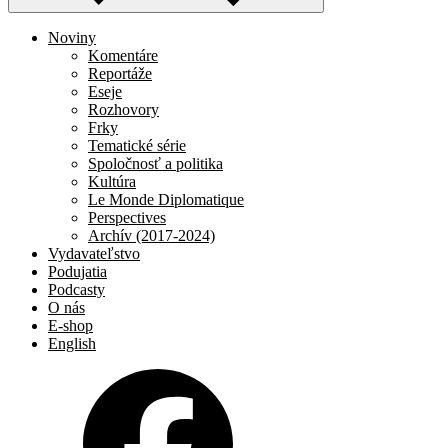
Noviny
Komentáre
Reportáže
Eseje
Rozhovory
Frky
Tematické série
Spoločnosť a politika
Kultúra
Le Monde Diplomatique
Perspectives
Archív (2017-2024)
Vydavateľstvo
Podujatia
Podcasty
O nás
E-shop
English