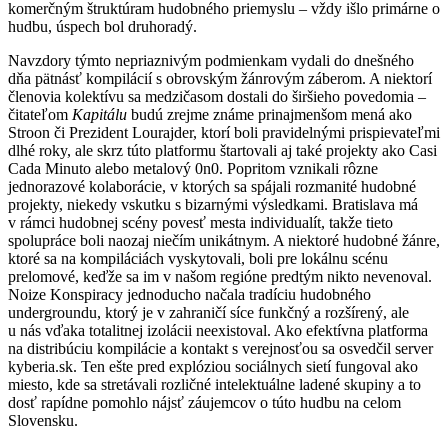
komerčným štruktúram hudobného priemyslu – vždy išlo primárne o
hudbu, úspech bol druhoradý.
Navzdory týmto nepriaznivým podmienkam vydali do dnešného
dňa pätnásť kompilácií s obrovským žánrovým záberom. A niektorí
členovia kolektívu sa medzičasom dostali do širšieho povedomia –
čitateľom
Kapitálu
budú zrejme známe prinajmenšom mená ako
Stroon či Prezident Lourajder, ktorí boli pravidelnými prispievateľmi
dlhé roky, ale skrz túto platformu štartovali aj také projekty ako Casi
Cada Minuto alebo metalový 0n0. Popritom vznikali rôzne
jednorazové kolaborácie, v ktorých sa spájali rozmanité hudobné
projekty, niekedy vskutku s bizarnými výsledkami. Bratislava má
v rámci hudobnej scény povesť mesta individualít, takže tieto
spolupráce boli naozaj niečím unikátnym. A niektoré hudobné žánre,
ktoré sa na kompiláciách vyskytovali, boli pre lokálnu scénu
prelomové, keďže sa im v našom regióne predtým nikto nevenoval.
Noize Konspiracy jednoducho načala tradíciu hudobného
undergroundu, ktorý je v zahraničí síce funkčný a rozšírený, ale
u nás vďaka totalitnej izolácii neexistoval. Ako efektívna platforma
na distribúciu kompilácie a kontakt s verejnosťou sa osvedčil server
kyberia.sk. Ten ešte pred explóziou sociálnych sietí fungoval ako
miesto, kde sa stretávali rozličné intelektuálne ladené skupiny a to
dosť rapídne pomohlo nájsť záujemcov o túto hudbu na celom
Slovensku.