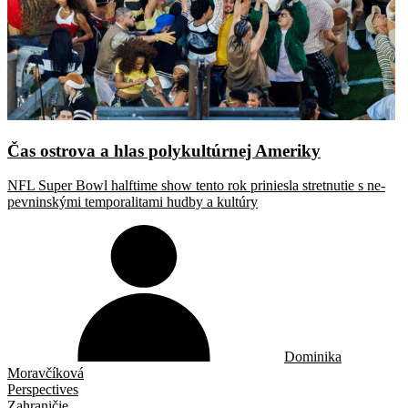
Čas ostrova a hlas polykultúrnej Ameriky
NFL Super Bowl halftime show tento rok priniesla stretnutie s ne-
pevninskými temporalitami hudby a kultúry
Dominika
Moravčíková
Perspectives
Zahraničie