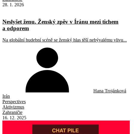
28. 1. 2026
Neslyšet ženu. Ženský zpěv v Íránu mezi tichem
a odporem
Na globální hudební scéně se ženský hlas těší nebývalému vlivu...
Hana Trojánková
Irán
Perspectives
Aktivizmus
Zahraničie
16. 12. 2025