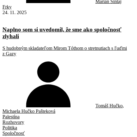
Marián Šintaj
Frky
24. 11. 2025
Naplno som si uvedomil, že sme ako spoločnosť
zlyhali
S hudobným skladateľom Mirom Tóthom o stretnutiach s ľuďmi
z Gazy
Tomáš Hučko
,
Michaela Hučko Pašteková
Palestína
Rozhovory
Politika
Spoločnosť