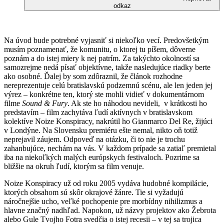
odkaz
Na úvod bude potrebné vyjasniť si niekoľko vecí. Predovšetkým
musím poznamenať, že komunitu, o ktorej tu píšem, dôverne
poznám a do istej miery k nej patrím. Za takýchto okolností sa
samozrejme nedá písať objektívne, takže nasledujúce riadky berte
ako osobné. Ďalej by som zdôraznil, že článok rozhodne
nereprezentuje celú bratislavskú podzemnú scénu, ale len jeden jej
výrez – konkrétne ten, ktorý ste mohli vidieť v dokumentárnom
filme
Sound & Fury
. Ak ste ho náhodou nevideli, v krátkosti ho
predstavím – film zachytáva ľudí aktívnych v bratislavskom
kolektíve Noize Konspiracy, nakrútil ho Gianmarco Del Re, žijúci
v Londýne. Na Slovensku premiéru ešte nemal, nikto oň totiž
neprejavil záujem. Odpoveď na otázku, či to nie je trochu
zahanbujúce, nechám na vás. V každom prípade sa zatiaľ premietal
iba na niekoľkých malých európskych festivaloch. Pozrime sa
bližšie na okruh ľudí, ktorým sa film venuje.
Noize Konspiracy už od roku 2005 vydáva hudobné kompilácie,
ktorých obsahom sú skôr okrajové žánre. Tie si vyžadujú
náročnejšie ucho, veľké pochopenie pre morbídny nihilizmus a
hlavne značný nadhľad. Napokon, už názvy projektov ako Žebrota
alebo Gule Tvojho Fotra svedčia o istej recesii – v tej sa trojica