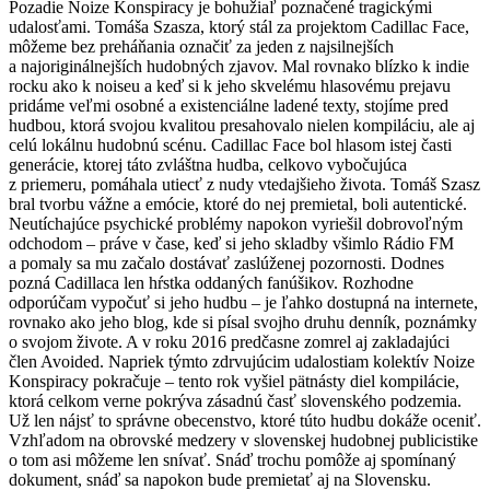
Pozadie Noize Konspiracy je bohužiaľ poznačené tragickými
udalosťami. Tomáša Szasza, ktorý stál za projektom Cadillac Face,
môžeme bez preháňania označiť za jeden z najsilnejších
a najoriginálnejších hudobných zjavov. Mal rovnako blízko k indie
rocku ako k noiseu a keď si k jeho skvelému hlasovému prejavu
pridáme veľmi osobné a existenciálne ladené texty, stojíme pred
hudbou, ktorá svojou kvalitou presahovalo nielen kompiláciu, ale aj
celú lokálnu hudobnú scénu. Cadillac Face bol hlasom istej časti
generácie, ktorej táto zvláštna hudba, celkovo vybočujúca
z priemeru, pomáhala utiecť z nudy vtedajšieho života. Tomáš Szasz
bral tvorbu vážne a emócie, ktoré do nej premietal, boli autentické.
Neutíchajúce psychické problémy napokon vyriešil dobrovoľným
odchodom – práve v čase, keď si jeho skladby všimlo Rádio FM
a pomaly sa mu začalo dostávať zaslúženej pozornosti. Dodnes
pozná Cadillaca len hŕstka oddaných fanúšikov. Rozhodne
odporúčam vypočuť si jeho hudbu – je ľahko dostupná na internete,
rovnako ako jeho blog, kde si písal svojho druhu denník, poznámky
o svojom živote. A v roku 2016 predčasne zomrel aj zakladajúci
člen Avoided. Napriek týmto zdrvujúcim udalostiam kolektív Noize
Konspiracy pokračuje – tento rok vyšiel pätnásty diel kompilácie,
ktorá celkom verne pokrýva zásadnú časť slovenského podzemia.
Už len nájsť to správne obecenstvo, ktoré túto hudbu dokáže oceniť.
Vzhľadom na obrovské medzery v slovenskej hudobnej publicistike
o tom asi môžeme len snívať. Snáď trochu pomôže aj spomínaný
dokument, snáď sa napokon bude premietať aj na Slovensku.