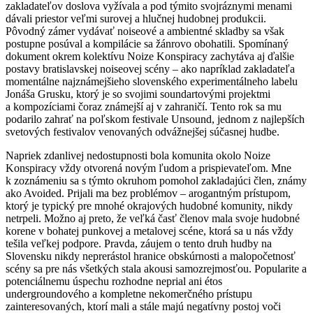
zakladateľov doslova vyžívala a pod týmito svojráznymi menami
dávali priestor veľmi surovej a hlučnej hudobnej produkcii.
Pôvodný zámer vydávať noiseové a ambientné skladby sa však
postupne posúval a kompilácie sa žánrovo obohatili. Spomínaný
dokument okrem kolektívu Noize Konspiracy zachytáva aj ďalšie
postavy bratislavskej noiseovej scény – ako napríklad zakladateľa
momentálne najznámejšieho slovenského experimentálneho labelu
Jonáša Grusku, ktorý je so svojimi soundartovými projektmi
a kompozíciami čoraz známejší aj v zahraničí. Tento rok sa mu
podarilo zahrať na poľskom festivale Unsound, jednom z najlepších
svetových festivalov venovaných odvážnejšej súčasnej hudbe.
Napriek zdanlivej nedostupnosti bola komunita okolo Noize
Konspiracy vždy otvorená novým ľudom a prispievateľom. Mne
k zoznámeniu sa s týmto okruhom pomohol zakladajúci člen, známy
ako Avoided. Prijali ma bez problémov – arogantným prístupom,
ktorý je typický pre mnohé okrajových hudobné komunity, nikdy
netrpeli. Možno aj preto, že veľká časť členov mala svoje hudobné
korene v bohatej punkovej a metalovej scéne, ktorá sa u nás vždy
tešila veľkej podpore. Pravda, záujem o tento druh hudby na
Slovensku nikdy neprerástol hranice obskúrnosti a malopočetnosť
scény sa pre nás všetkých stala akousi samozrejmosťou. Popularite a
potenciálnemu úspechu rozhodne neprial ani étos
undergroundového a kompletne nekomerčného prístupu
zainteresovaných, ktorí mali a stále majú negatívny postoj voči