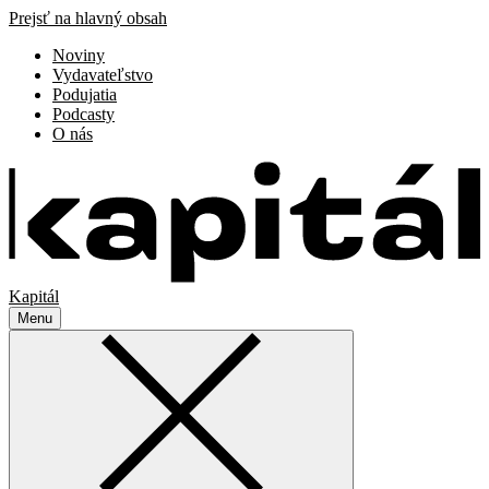
Prejsť na hlavný obsah
Noviny
Vydavateľstvo
Podujatia
Podcasty
O nás
Kapitál
Menu