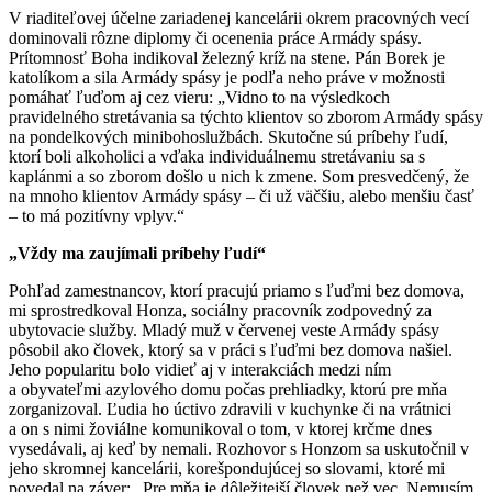
V riaditeľovej účelne zariadenej kancelárii okrem pracovných vecí
dominovali rôzne diplomy či ocenenia práce Armády spásy.
Prítomnosť Boha indikoval železný kríž na stene. Pán Borek je
katolíkom a sila Armády spásy je podľa neho práve v možnosti
pomáhať ľuďom aj cez vieru: „Vidno to na výsledkoch
pravidelného stretávania sa týchto klientov so zborom Armády spásy
na pondelkových minibohoslužbách. Skutočne sú príbehy ľudí,
ktorí boli alkoholici a vďaka individuálnemu stretávaniu sa s
kaplánmi a so zborom došlo u nich k zmene. Som presvedčený, že
na mnoho klientov Armády spásy – či už väčšiu, alebo menšiu časť
– to má pozitívny vplyv.“
„Vždy ma zaujímali príbehy ľudí“
Pohľad zamestnancov, ktorí pracujú priamo s ľuďmi bez domova,
mi sprostredkoval Honza, sociálny pracovník zodpovedný za
ubytovacie služby. Mladý muž v červenej veste Armády spásy
pôsobil ako človek, ktorý sa v práci s ľuďmi bez domova našiel.
Jeho popularitu bolo vidieť aj v interakciách medzi ním
a obyvateľmi azylového domu počas prehliadky, ktorú pre mňa
zorganizoval. Ľudia ho úctivo zdravili v kuchynke či na vrátnici
a on s nimi žoviálne komunikoval o tom, v ktorej krčme dnes
vysedávali, aj keď by nemali. Rozhovor s Honzom sa uskutočnil v
jeho skromnej kancelárii, korešpondujúcej so slovami, ktoré mi
povedal na záver: „Pre mňa je dôležitejší človek než vec. Nemusím