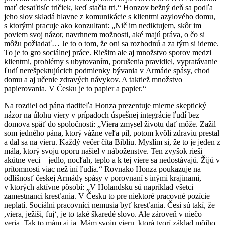
mať desaťtisíc tričiek, keď stačia tri.“ Honzov bežný deň sa podľa
jeho slov skladá hlavne z komunikácie s klientmi azylového domu,
s ktorými pracuje ako konzultant: „Nič im nediktujem, skôr im
poviem svoj názor, navrhnem možnosti, aké majú práva, o čo si
môžu požiadať… Je to o tom, že oni sa rozhodnú a za tým si ideme.
To je to gro sociálnej práce. Riešim ale aj množstvo sporov medzi
klientmi, problémy s ubytovaním, porušenia pravidiel, vypratávanie
ľudí nerešpektujúcich podmienky bývania v Armáde spásy, chod
domu a aj učenie zdravých návykov. A taktiež množstvo
papierovania. V Česku je to papier a papier.“
Na rozdiel od pána riaditeľa Honza prezentuje mierne skeptický
názor na úlohu viery v prípadoch úspešnej integrácie ľudí bez
domova späť do spoločnosti: „Viera zmysel životu dať môže. Zažil
som jedného pána, ktorý vážne veľa pil, potom kvôli zdraviu prestal
a dal sa na vieru. Každý večer číta Bibliu. Myslím si, že to je jeden z
mála, ktorý svoju oporu našiel v náboženstve. Ten zvyšok rieši
akútne veci – jedlo, nocľah, teplo a k tej viere sa nedostávajú. Žijú v
prítomnosti viac než iní ľudia.“ Rovnako Honza poukazuje na
odlišnosť českej Armády spásy v porovnaní s inými krajinami,
v ktorých aktívne pôsobí: „V Holandsku sú napríklad všetci
zamestnanci kresťania. V Česku to pre niektoré pracovné pozície
neplatí. Sociálni pracovníci nemusia byť kresťania. Česi sú takí, že
,viera, ježiši, fuj‘, je to také škaredé slovo. Ale zároveň v niečo
veria. Tak to mám aj ja. Mám svoju vieru, ktorá tvorí základ môjho