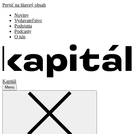
Prejsť na hlavný obsah
Noviny
Vydavateľstvo
Podujatia
Podcasty
O nás
Kapitál
Menu