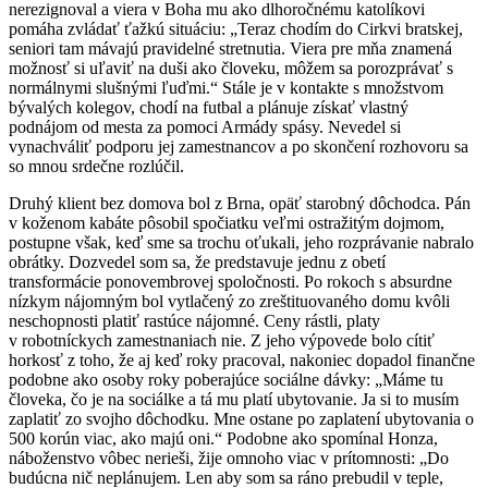
nerezignoval a viera v Boha mu ako dlhoročnému katolíkovi
pomáha zvládať ťažkú situáciu: „Teraz chodím do Cirkvi bratskej,
seniori tam mávajú pravidelné stretnutia. Viera pre mňa znamená
možnosť si uľaviť na duši ako človeku, môžem sa porozprávať s
normálnymi slušnými ľuďmi.“ Stále je v kontakte s množstvom
bývalých kolegov, chodí na futbal a plánuje získať vlastný
podnájom od mesta za pomoci Armády spásy. Nevedel si
vynachváliť podporu jej zamestnancov a po skončení rozhovoru sa
so mnou srdečne rozlúčil.
Druhý klient bez domova bol z Brna, opäť starobný dôchodca. Pán
v koženom kabáte pôsobil spočiatku veľmi ostražitým dojmom,
postupne však, keď sme sa trochu oťukali, jeho rozprávanie nabralo
obrátky. Dozvedel som sa, že predstavuje jednu z obetí
transformácie ponovembrovej spoločnosti. Po rokoch s absurdne
nízkym nájomným bol vytlačený zo zreštituovaného domu kvôli
neschopnosti platiť rastúce nájomné. Ceny rástli, platy
v robotníckych zamestnaniach nie. Z jeho výpovede bolo cítiť
horkosť z toho, že aj keď roky pracoval, nakoniec dopadol finančne
podobne ako osoby roky poberajúce sociálne dávky: „Máme tu
človeka, čo je na sociálke a tá mu platí ubytovanie. Ja si to musím
zaplatiť zo svojho dôchodku. Mne ostane po zaplatení ubytovania o
500 korún viac, ako majú oni.“ Podobne ako spomínal Honza,
náboženstvo vôbec nerieši, žije omnoho viac v prítomnosti: „Do
budúcna nič neplánujem. Len aby som sa ráno prebudil v teple,