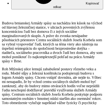
Kopírovať
odkaz
Budova brnianskej Armády spásy sa nachádza len kúsok na východ
od hlavnej železničnej stanice, v uliciach povestných zvýšenou
koncentráciou ľudí bez domova či z iných sociálne
marginalizovaných skupín. A práve do zvonka nenápadne
pôsobiacich priestorov Centra sociálních služeb Josefa Korbela som
sa vybral vyspovedať ľudí, ktorých sa téma viery ako nástroja na
úspešnú reintegráciu do spoločnosti bezprostredne dotýka –
riaditeľa, sociálneho pracovníka a dvoch ľudí bez domova, aby som
mohol ponúknuť čo najkomplexnejší pohľad na prácu Armády
spásy v Brne.
Roh Mlýnskej ulice lemujú zababušené postavy rôzneho veku a
rodu. Modré stĺpy a železná konštrukcia podopierajú budovu s
logom Armády spásy. Chcem vstúpiť dovnútra, ale nejde to. Vôbec
mi nenapadlo, že by vchod centra sociálnych služieb mohol byť
zamknutý, aby do budovy mimo otváracích hodín voľne neprúdili
ľudia neschopní dodržiavať pravidlá využívania služieb Armády
spásy. Centrum sociálních služeb Josefa Korbela poskytuje podporu
samostatným osobám v hmotnej núdzi starším ako osemnásť rokov.
Toto obmedzenie vylučuje napríklad vážne fyzicky či psychicky