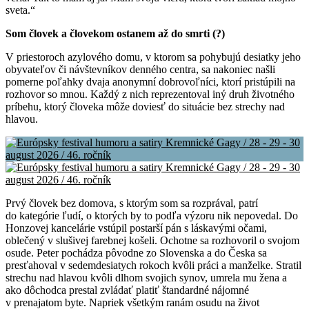
sveta.“
Som človek a človekom ostanem až do smrti (?)
V priestoroch azylového domu, v ktorom sa pohybujú desiatky jeho
obyvateľov či návštevníkov denného centra, sa nakoniec našli
pomerne poľahky dvaja anonymní dobrovoľníci, ktorí pristúpili na
rozhovor so mnou. Každý z nich reprezentoval iný druh životného
príbehu, ktorý človeka môže doviesť do situácie bez strechy nad
hlavou.
Prvý človek bez domova, s ktorým som sa rozprával, patrí
do kategórie ľudí, o ktorých by to podľa výzoru nik nepovedal. Do
Honzovej kancelárie vstúpil postarší pán s láskavými očami,
oblečený v slušivej farebnej košeli. Ochotne sa rozhovoril o svojom
osude. Peter pochádza pôvodne zo Slovenska a do Česka sa
presťahoval v sedemdesiatych rokoch kvôli práci a manželke. Stratil
strechu nad hlavou kvôli dlhom svojich synov, umrela mu žena a
ako dôchodca prestal zvládať platiť štandardné nájomné
v prenajatom byte. Napriek všetkým ranám osudu na život