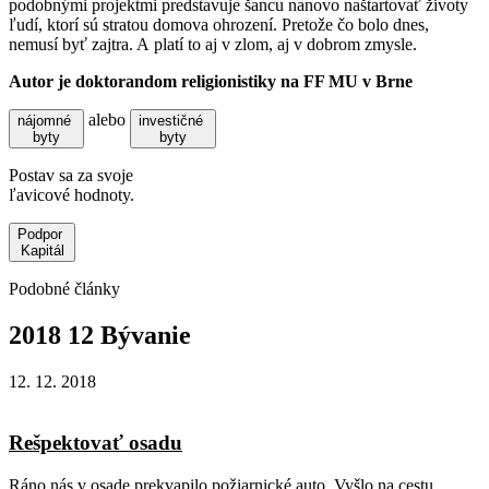
podobnými projektmi predstavuje šancu nanovo naštartovať životy
ľudí, ktorí sú stratou domova ohrození. Pretože čo bolo dnes,
nemusí byť zajtra. A platí to aj v zlom, aj v dobrom zmysle.
Autor je doktorandom religionistiky na FF MU v Brne
alebo
nájomné
investičné
byty
byty
Postav sa za svoje
ľavicové hodnoty.
Podpor
Kapitál
Podobné články
2018
12
Bývanie
12. 12. 2018
Rešpektovať osadu
Ráno nás v osade prekvapilo požiarnické auto. Vyšlo na cestu...