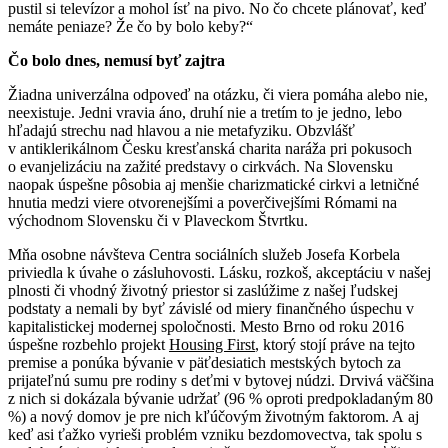
pustil si televízor a mohol ísť na pivo. No čo chcete plánovať, keď
nemáte peniaze? Že čo by bolo keby?“
Čo bolo dnes, nemusí byť zajtra
Žiadna univerzálna odpoveď na otázku, či viera pomáha alebo nie,
neexistuje. Jedni vravia áno, druhí nie a tretím to je jedno, lebo
hľadajú strechu nad hlavou a nie metafyziku. Obzvlášť
v antiklerikálnom Česku kresťanská charita naráža pri pokusoch
o evanjelizáciu na zažité predstavy o cirkvách. Na Slovensku
naopak úspešne pôsobia aj menšie charizmatické cirkvi a letničné
hnutia medzi viere otvorenejšími a poverčivejšími Rómami na
východnom Slovensku či v Plaveckom Štvrtku.
Mňa osobne návšteva Centra sociálních služeb Josefa Korbela
priviedla k úvahe o zásluhovosti. Lásku, rozkoš, akceptáciu v našej
plnosti či vhodný životný priestor si zaslúžime z našej ľudskej
podstaty a nemali by byť závislé od miery finančného úspechu v
kapitalistickej modernej spoločnosti. Mesto Brno od roku 2016
úspešne rozbehlo projekt
Housing First
, ktorý stojí práve na tejto
premise a ponúka bývanie v päťdesiatich mestských bytoch za
prijateľnú sumu pre rodiny s deťmi v bytovej núdzi. Drvivá väčšina
z nich si dokázala bývanie udržať (96 % oproti predpokladaným 80
%) a nový domov je pre nich kľúčovým životným faktorom. A aj
keď asi ťažko vyrieši problém vzniku bezdomovectva, tak spolu s