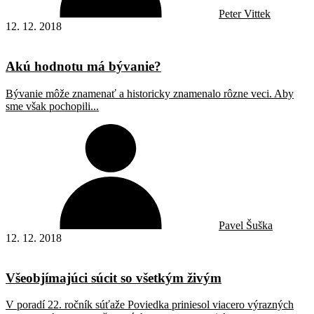
Peter Vittek
12. 12. 2018
Akú hodnotu má bývanie?
Bývanie môže znamenať a historicky znamenalo rôzne veci. Aby
sme však pochopili...
Pavel Šuška
12. 12. 2018
Všeobjímajúci súcit so všetkým živým
V poradí 22. ročník súťaže Poviedka priniesol viacero výrazných