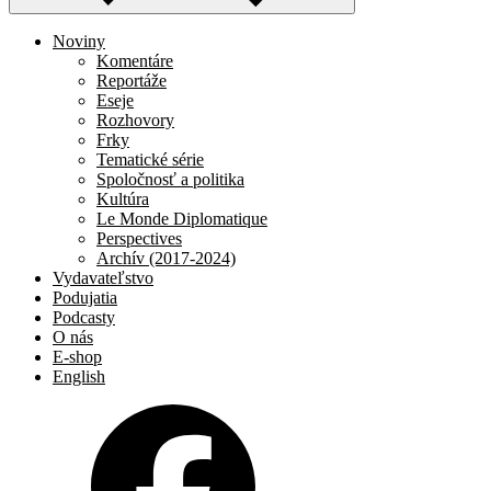
Noviny
Komentáre
Reportáže
Eseje
Rozhovory
Frky
Tematické série
Spoločnosť a politika
Kultúra
Le Monde Diplomatique
Perspectives
Archív (2017-2024)
Vydavateľstvo
Podujatia
Podcasty
O nás
E-shop
English