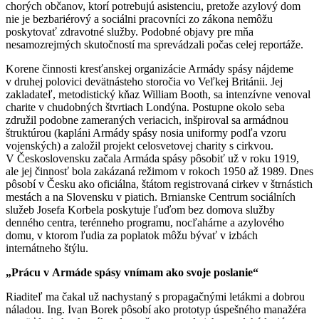
chorých občanov, ktorí potrebujú asistenciu, pretože azylový dom
nie je bezbariérový a sociálni pracovníci zo zákona nemôžu
poskytovať zdravotné služby. Podobné objavy pre mňa
nesamozrejmých skutočností ma sprevádzali počas celej reportáže.
Korene činnosti kresťanskej organizácie Armády spásy nájdeme
v druhej polovici devätnásteho storočia vo Veľkej Británii. Jej
zakladateľ, metodistický kňaz William Booth, sa intenzívne venoval
charite v chudobných štvrtiach Londýna. Postupne okolo seba
združil podobne zameraných veriacich, inšpiroval sa armádnou
štruktúrou (kapláni Armády spásy nosia uniformy podľa vzoru
vojenských) a založil projekt celosvetovej charity s cirkvou.
V Československu začala Armáda spásy pôsobiť už v roku 1919,
ale jej činnosť bola zakázaná režimom v rokoch 1950 až 1989. Dnes
pôsobí v Česku ako oficiálna, štátom registrovaná cirkev v štrnástich
mestách a na Slovensku v piatich. Brnianske Centrum sociálních
služeb Josefa Korbela poskytuje ľuďom bez domova služby
denného centra, terénneho programu, nocľahárne a azylového
domu, v ktorom ľudia za poplatok môžu bývať v izbách
internátneho štýlu.
„Prácu v Armáde spásy vnímam ako svoje poslanie“
Riaditeľ ma čakal už nachystaný s propagačnými letákmi a dobrou
náladou. Ing. Ivan Borek pôsobí ako prototyp úspešného manažéra