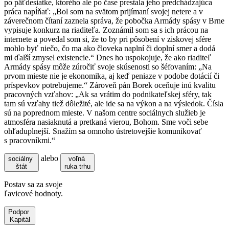
po päťdesiatke, ktorého ale po čase prestala jeho predchádzajúca
práca napĺňať: „Bol som na svätom prijímaní svojej netere a v
záverečnom čítaní zaznela správa, že pobočka Armády spásy v Brne
vypisuje konkurz na riaditeľa. Zoznámil som sa s ich prácou na
internete a povedal som si, že to by pri pôsobení v ziskovej sfére
mohlo byť niečo, čo ma ako človeka naplní či doplní smer a dodá
mi ďalší zmysel existencie.“ Dnes ho uspokojuje, že ako riaditeľ
Armády spásy môže zúročiť svoje skúsenosti so šéfovaním: „Na
prvom mieste nie je ekonomika, aj keď peniaze v podobe dotácií či
príspevkov potrebujeme.“ Zároveň pán Borek oceňuje inú kvalitu
pracovných vzťahov: „Ak sa vrátim do podnikateľskej sféry, tak
tam sú vzťahy tiež dôležité, ale ide sa na výkon a na výsledok. Čísla
sú na poprednom mieste. V našom centre sociálnych služieb je
atmosféra nasiaknutá a pretkaná vierou, Bohom. Sme voči sebe
ohľaduplnejší. Snažím sa omnoho ústretovejšie komunikovať
s pracovníkmi.“
alebo
sociálny
voľná
štát
ruka trhu
Postav sa za svoje
ľavicové hodnoty.
Podpor
Kapitál