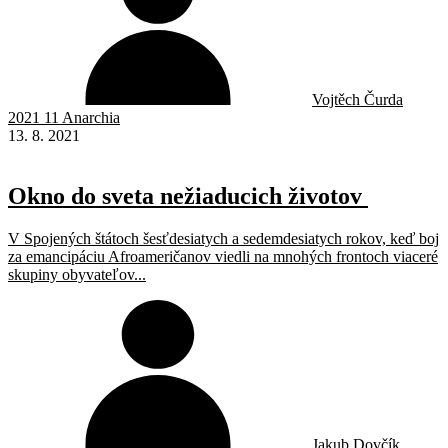
Vojtěch Čurda
2021 11 Anarchia
13. 8. 2021
Okno do sveta nežiaducich životov
V Spojených štátoch šesťdesiatych a sedemdesiatych rokov, keď boj
za emancipáciu Afroameričanov viedli na mnohých frontoch viaceré
skupiny obyvateľov...
Jakub Dovčík