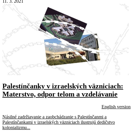
11. 3. 2021
Palestínčanky v izraelských väzniciach:
Materstvo, odpor telom a vzdelávanie
English version
Násilné zadržiavanie a zaobchádzanie s Palestínčanmi a
Palestínčankami v izraelských väzniciach ilustrujú dedičstvo
kolonializmu...