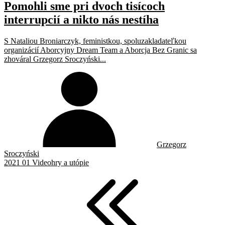
Pomohli sme pri dvoch tisícoch
interrupcií a nikto nás nestíha
S Nataliou Broniarczyk, feministkou, spoluzakladateľkou
organizácií Aborcyjny Dream Team a Aborcja Bez Granic sa
zhováral Grzegorz Sroczyński...
Grzegorz
Sroczyński
2021 01 Videohry a utópie