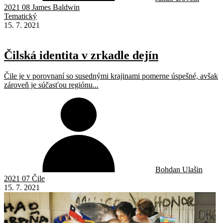
2021 08 James Baldwin
Tematický
15. 7. 2021
Čilská identita v zrkadle dejín
Čile je v porovnaní so susednými krajinami pomerne úspešné, avšak
zároveň je súčasťou regiónu...
Bohdan Ulašin
2021 07 Čile
15. 7. 2021