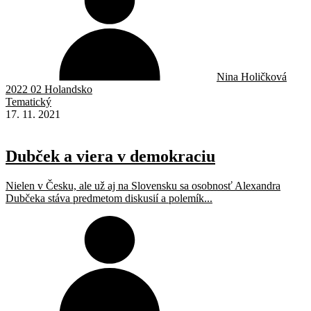
Nina Holičková
2022 02 Holandsko
Tematický
17. 11. 2021
Dubček a viera v demokraciu
Nielen v Česku, ale už aj na Slovensku sa osobnosť Alexandra
Dubčeka stáva predmetom diskusií a polemík...