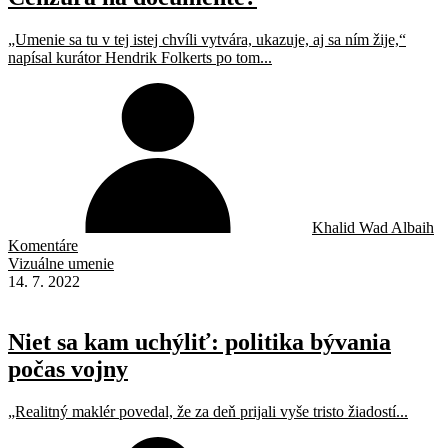
„Umenie sa tu v tej istej chvíli vytvára, ukazuje, aj sa ním žije,“
napísal kurátor Hendrik Folkerts po tom...
Khalid Wad Albaih
Komentáre
Vizuálne umenie
14. 7. 2022
Niet sa kam uchýliť: politika bývania
počas vojny
„Realitný maklér povedal, že za deň prijali vyše tristo žiadostí...