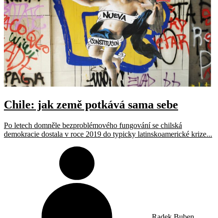
Chile: jak země potkává sama sebe
Po letech domněle bezproblémového fungování se chilská
demokracie dostala v roce 2019 do typicky latinskoamerické krize...
Radek Buben