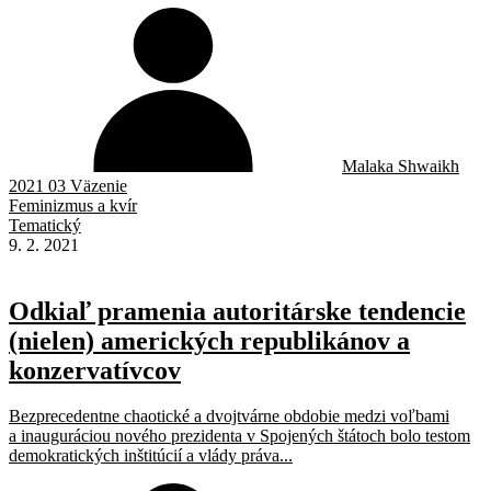
Malaka Shwaikh
2021 03 Väzenie
Feminizmus a kvír
Tematický
9. 2. 2021
Odkiaľ pramenia autoritárske tendencie
(nielen) amerických republikánov a
konzervatívcov
Bezprecedentne chaotické a dvojtvárne obdobie medzi voľbami
a inauguráciou nového prezidenta v Spojených štátoch bolo testom
demokratických inštitúcií a vlády práva...