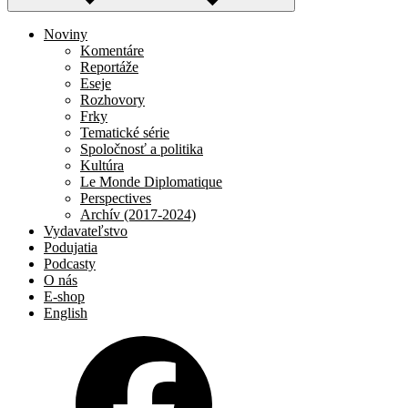
Noviny
Komentáre
Reportáže
Eseje
Rozhovory
Frky
Tematické série
Spoločnosť a politika
Kultúra
Le Monde Diplomatique
Perspectives
Archív (2017-2024)
Vydavateľstvo
Podujatia
Podcasty
O nás
E-shop
English