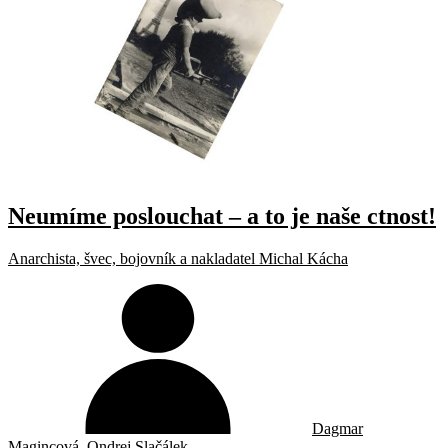
Neumíme poslouchat – a to je naše ctnost!
Anarchista, švec, bojovník a nakladatel Michal Kácha
Dagmar
Magincová
,
Ondrej Slačálek