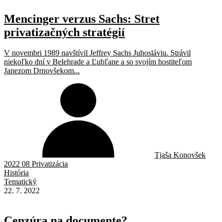
Mencinger verzus Sachs: Stret
privatizačných stratégií
V novembri 1989 navštívil Jeffrey Sachs Juhosláviu. Strávil
niekoľko dní v Belehrade a Ľubľane a so svojím hostiteľom
Janezom Drnovšekom...
Tjaša Konovšek
2022 08 Privatizácia
História
Tematický
22. 7. 2022
Cenzúra na documente?