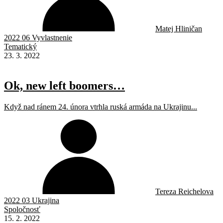
Matej Hliničan
2022 06 Vyvlastnenie
Tematický
23. 3. 2022
Ok, new left boomers…
Když nad ránem 24. února vtrhla ruská armáda na Ukrajinu...
Tereza Reichelova
2022 03 Ukrajina
Spoločnosť
15. 2. 2022