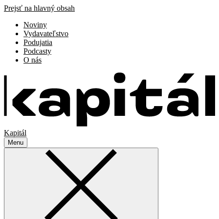
Prejsť na hlavný obsah
Noviny
Vydavateľstvo
Podujatia
Podcasty
O nás
Kapitál
Menu