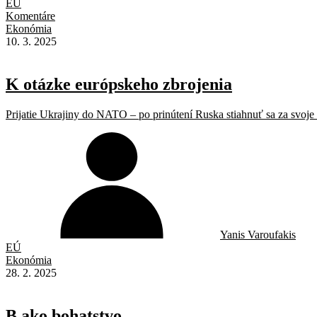
EÚ
Komentáre
Ekonómia
10. 3. 2025
K otázke európskeho zbrojenia
Prijatie Ukrajiny do NATO – po prinútení Ruska stiahnuť sa za svoje
Yanis Varoufakis
EÚ
Ekonómia
28. 2. 2025
B ako bohatstvo