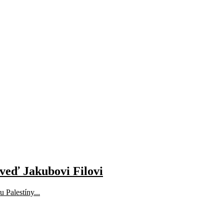
oveď Jakubovi Filovi
 Palestíny...