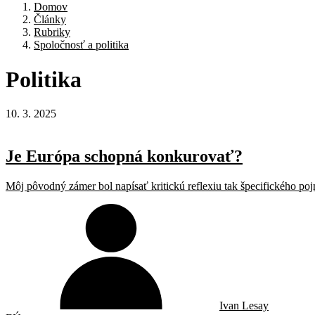
Domov
Články
Rubriky
Spoločnosť a politika
Politika
10. 3. 2025
Je Európa schopná konkurovať?
Môj pôvodný zámer bol napísať kritickú reflexiu tak špecifického poj
Ivan Lesay