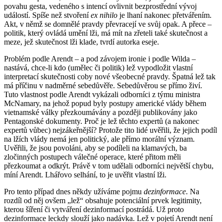
povahu gesta, vedeného s intencí ovlivnit bezprostřední vývoj
událostí. Spíše než stvoření
ex nihilo
je lhaní nakonec přetvářením.
Akt, v němž se domnělé pravdy převracejí ve svůj opak. A přece –
politik, který ovládá umění lži, má mít na zřeteli také skutečnost a
meze, jež skutečnost lži klade, tvrdí autorka eseje.
Problém podle Arendt – a pod závojem ironie i podle Wilda –
nastává, chce-li kdo (umělec či politik) lež vypodložit vlastní
interpretací skutečnosti coby nové všeobecné pravdy. Špatná lež tak
má příčinu v nadměrné sebedůvěře. Sebedůvěrou se přímo živí.
Tuto vlastnost podle Arendt vykázali odborníci z týmu ministra
McNamary, na jehož popud byly postupy americké vlády během
vietnamské války přezkoumávány a později publikovány jako
Pentagonské dokumenty. Proč je lež těchto expertů (a nakonec
expertů vůbec) nejzákeřnější? Protože tito lidé uvěřili, že jejich podíl
na lžích vlády nemá jen politický, ale přímo morální význam.
Uvěřili, že jsou povoláni, aby se podíleli na klamavých, ba
zločinných postupech válečné operace, které přitom měli
přezkoumat a odkrýt. Právě v tom udělali odborníci největší chybu,
míní Arendt. Lhářovo selhání, to je uvěřit vlastní lži.
Pro tento případ dnes někdy užíváme pojmu
dezinformace
. Na
rozdíl od něj ovšem „lež“ obsahuje potenciální prvek legitimity,
kterou šíření či vytváření dezinformací postrádá. Už proto
dezinformace leckdy slouží jako nadávka. Lež v pojetí Arendt není