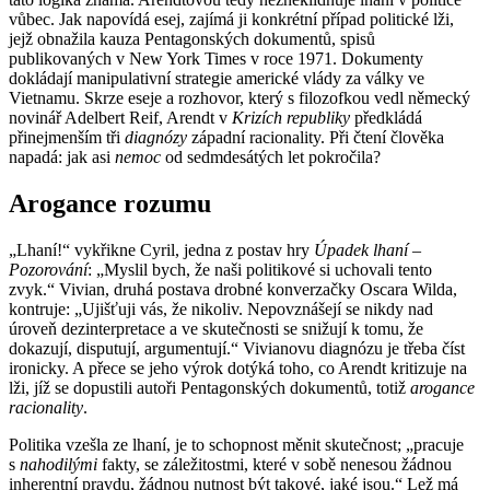
vůbec. Jak napovídá esej, zajímá ji konkrétní případ politické lži,
jejž obnažila kauza Pentagonských dokumentů, spisů
publikovaných v New York Times v roce 1971. Dokumenty
dokládají manipulativní strategie americké vlády za války ve
Vietnamu. Skrze eseje a rozhovor, který s filozofkou vedl německý
novinář Adelbert Reif, Arendt v
Krizích republiky
předkládá
přinejmenším tři
diagnózy
západní racionality. Při čtení člověka
napadá: jak asi
nemoc
od sedmdesátých let pokročila?
Arogance rozumu
„Lhaní!“ vykřikne Cyril, jedna z postav hry
Úpadek lhaní –
Pozorování
: „Myslil bych, že naši politikové si uchovali tento
zvyk.“ Vivian, druhá postava drobné konverzačky Oscara Wilda,
kontruje: „Ujišťuji vás, že nikoliv. Nepovznášejí se nikdy nad
úroveň dezinterpretace a ve skutečnosti se snižují k tomu, že
dokazují, disputují, argumentují.“ Vivianovu diagnózu je třeba číst
ironicky. A přece se jeho výrok dotýká toho, co Arendt kritizuje na
lži, jíž se dopustili autoři Pentagonských dokumentů, totiž
arogance
racionality
.
Politika vzešla ze lhaní, je to schopnost měnit skutečnost; „pracuje
s
nahodilými
fakty, se záležitostmi, které v sobě nenesou žádnou
inherentní pravdu, žádnou nutnost být takové, jaké jsou.“ Lež má