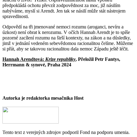
předpokládá ochotu převzít zodpovědnost za moc, již násilím
nabýváme, myslí si Arendt. Jen tak se násilí může stát nástrojem
spravedlnosti.
Odpovědí na tři jmenované nemoci rozumu (aroganci, nevíru a
úzkost) není obrat k nerozumu. V očích Hannah Arendt je to spíše
pozorné zacílení rozumu na širší kontexty, na zákon a na důsledky,
jimž v jednání vedeném sebevědomou racionalitou čelíme. Můžeme
si přát, aby se takovou racionalitou dala nemoc Západu ještě léčit.
Hannah Arendtová:
Krize republiky
, Přeložil Petr Fantys,
Herrmann & synové, Praha 2024
Autorka je redaktorka mesačníka Host
Tento text z verejných zdrojov podporil Fond na podporu umenia.