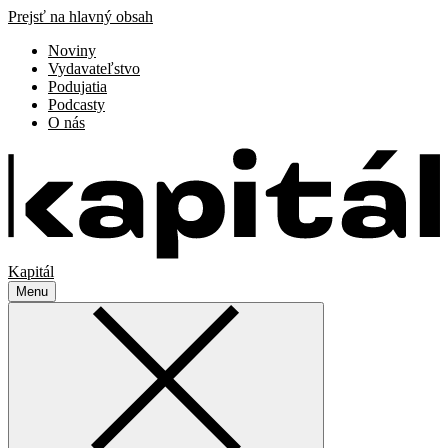
Prejsť na hlavný obsah
Noviny
Vydavateľstvo
Podujatia
Podcasty
O nás
Kapitál
Menu