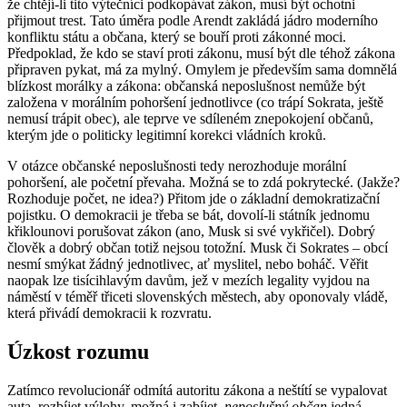
že chtějí-li tito výtečníci podkopávat zákon, musí být ochotni
přijmout trest. Tato úměra podle Arendt zakládá jádro moderního
konfliktu státu a občana, který se bouří proti zákonné moci.
Předpoklad, že kdo se staví proti zákonu, musí být dle téhož zákona
připraven pykat, má za mylný. Omylem je především sama domnělá
blízkost morálky a zákona: občanská neposlušnost nemůže být
založena v morálním pohoršení jednotlivce (co trápí Sokrata, ještě
nemusí trápit obec), ale teprve ve sdíleném znepokojení občanů,
kterým jde o politicky legitimní korekci vládních kroků.
V otázce občanské neposlušnosti tedy nerozhoduje morální
pohoršení, ale početní převaha. Možná se to zdá pokrytecké. (Jakže?
Rozhoduje počet, ne idea?) Přitom jde o základní demokratizační
pojistku. O demokracii je třeba se bát, dovolí-li státník jednomu
křiklounovi porušovat zákon (ano, Musk si své vykřičel). Dobrý
člověk a dobrý občan totiž nejsou totožní. Musk či Sokrates – obcí
nesmí smýkat žádný jednotlivec, ať myslitel, nebo boháč. Věřit
naopak lze tisícihlavým davům, jež v mezích legality vyjdou na
náměstí v téměř třiceti slovenských městech, aby oponovaly vládě,
která přivádí demokracii k rozvratu.
Úzkost rozumu
Zatímco revolucionář odmítá autoritu zákona a neštítí se vypalovat
auta, rozbíjet výlohy, možná i zabíjet,
neposlušný občan
jedná