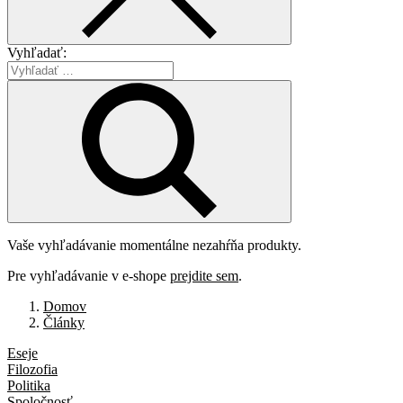
Vyhľadať:
Vaše vyhľadávanie momentálne nezahŕňa produkty.
Pre vyhľadávanie v e-shope
prejdite sem
.
Domov
Články
Eseje
Filozofia
Politika
Spoločnosť