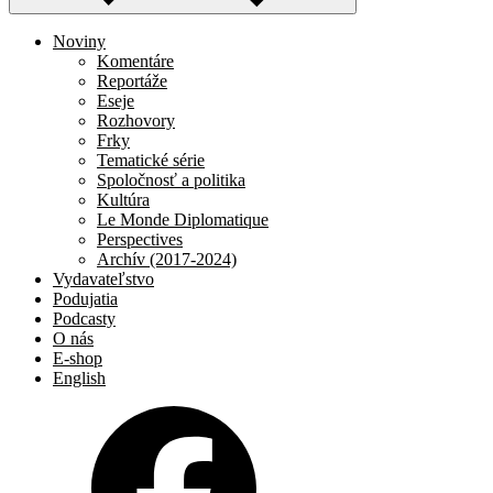
Noviny
Komentáre
Reportáže
Eseje
Rozhovory
Frky
Tematické série
Spoločnosť a politika
Kultúra
Le Monde Diplomatique
Perspectives
Archív (2017-2024)
Vydavateľstvo
Podujatia
Podcasty
O nás
E-shop
English