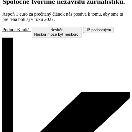
Spoločne tvoríme nezávislú žurnalistiku.
Aspoň 1 euro za prečítaný článok nás posúva k tomu, aby sme tu
pre teba boli aj v roku 2027.
Podpor Kapitál
Neskôr.
Už podporujem
Neskôr môže byť neskoro.