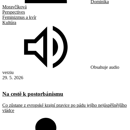
Dominika
Moravčíková
Perspectives
Feminizmus a kvír
Kultúra
Obsahuje audio
verziu
29. 5. 2026
Na cestě k postorbánismu
Co zůstane z evropské krajní pravice po pádu jejího nejúspěšnějšího
vládce