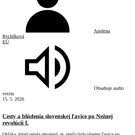
Apolena
Rychlíková
EÚ
Obsahuje audio
verziu
15. 5. 2026
Cesty a blúdenia slovenskej ľavice po Nežnej
revolúcii I.
Otázka, ktorá ostala otvorená, je, prečo bola vlastne ľavica po