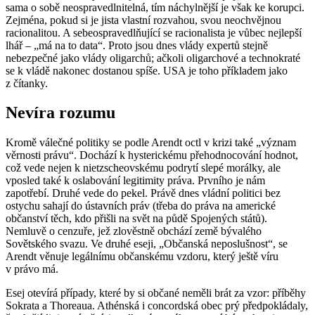
sama o sobě neospravedlnitelná, tím náchylnější je však ke korupci.
Zejména, pokud si je jista vlastní rozvahou, svou neochvějnou
racionalitou. A sebeospravedlňující se racionalista je vůbec nejlepší
lhář – „má na to data“. Proto jsou dnes vlády expertů stejně
nebezpečné jako vlády oligarchů; ačkoli oligarchové a technokraté
se k vládě nakonec dostanou spíše. USA je toho příkladem jako
z čítanky.
Nevíra rozumu
Kromě válečné politiky se podle Arendt octl v krizi také „význam
věrnosti právu“. Dochází k hysterickému přehodnocování hodnot,
což vede nejen k nietzscheovskému podrytí slepé morálky, ale
vposled také k oslabování legitimity práva. Prvního je nám
zapotřebí. Druhé vede do pekel. Právě dnes vládní politici bez
ostychu sahají do ústavních práv (třeba do práva na americké
občanství těch, kdo přišli na svět na půdě Spojených států).
Nemluvě o cenzuře, jež zlověstně obchází země bývalého
Sovětského svazu. Ve druhé eseji, „Občanská neposlušnost“, se
Arendt věnuje legálnímu občanskému vzdoru, který ještě víru
v právo má.
Esej otevírá případy, které by si občané neměli brát za vzor: příběhy
Sokrata a Thoreaua. Athénská i concordská obec prý předpokládaly,