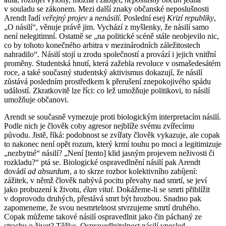
v souladu se zákonem. Mezi další znaky občanské neposlušnosti
Arendt řadí
veřejný projev
a
nenásilí
. Poslední esej
Krizí republiky
,
„O násilí“, věnuje právě jim. Vychází z myšlenky, že násilí samo
není nelegitimní. Ostatně se „na politické scéně stále neobjevilo nic,
co by tohoto konečného arbitra v mezinárodních záležitostech
nahradilo“. Násilí stojí u zrodu společností a provází i jejich vnitřní
proměny. Studentská hnutí, která zažehla revoluce v osmašedesátém
roce, a také současný studentský aktivismus dokazují, že násilí
zůstává posledním prostředkem k přerušení znepokojivého spádu
událostí. Zkratkovitě lze říci: co lež umožňuje politikovi, to násilí
umožňuje občanovi.
Arendt se současně vymezuje proti biologickým interpretacím násilí.
Podle nich je člověk coby agresor nejblíže svému zvířecímu
původu. Jistě, říká: podobnost se zvířaty člověk vykazuje, ale copak
to nakonec není opět rozum, který krmí touhu po moci a legitimizuje
„nezbytné“ násilí? „Není [tento] klid jasným projevem neživosti či
rozkladu?“ ptá se. Biologické ospravedlnění násilí pak Arendt
dovádí
ad absurdum
, a to skrze rozbor kolektivního zabíjení:
zážitek, v němž člověk nabývá pocitu převahy nad smrtí, se jeví
jako probuzení k životu,
élan vital
. Dokážeme-li se smrti přiblížit
v doprovodu druhých, přestává smrt být hrozbou. Snadno pak
zapomeneme, že svou nesmrtelnost stvrzujeme smrtí druhého.
Copak můžeme takové násilí ospravedlnit jako čin páchaný ze
strachu o život? Těžko. Ospravedlnitelnost násilí vposled