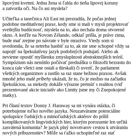
lipovými kvetmi. Jedna žena si ľahla do tieňa lipovej koruny
a zatvorila oči. Na čo asi myslela?
Učiteľka a tanečnica Ali East mi prezradila, že počas jednej
podobne meditatívnej praxe, kedy sme si mali v mysli projektovať
svetlejšiu budúcnosť, myslela na to, ako nechala doma otvorené
okno. A keďže na Novom Zélande, odkiaľ prišla, je práve zima,
bude mať zrejme po návrate v byte mrazivo. Vtedy som si
uvedomila, že sa netreba hanbiť za to, ak nie sme schopné vždy sa
napojiť na špekulatívny jazyk podobných podujatí. Alebo ak
nevieme opustiť myšlienku zmysluplnosti abstraktnejších teórií.
Sympózium nás nenútilo počúvať prednášku o filozofii bezrastu do
konca (ale všetci sme ostali a tlieskali) či uveriť, že parlament
všetkých organizmov a rastlín sa raz stane bežnou praxou. Avšak
mnohé jeho malé
príbehy
ukázali, že to, čo je možno na začiatku
špekuláciou, sa niekedy dokáže výrazne pretnúť s realitou (viď
prezentované akcie iniciatív ako Limity jsme my či Znepokojené
matky).
Pri čítaní textov Donny J. Haraway sa mi vynára otázka, či
potrebujeme toľko nového jazyka. Neuzatvárame potenciálne
spolupráce ľudských a mimoľudských aktérov do príliš
komplikovaných lingvistických hier, ktorým porozumie len určitá
zasvätená komunita? Je jazyk plný novotvarov cestou k utváraniu
nových príbuzenstiev? Môže sa ťažko uchopiteľné raz stať