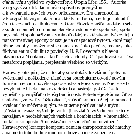
chthulucénu
vyšiel vo vydavateľstve Utopia Libri 1551. Autorka
v nej vyzýva k hľadaniu iných spôsobov premýšľania
a k vytváraniu nových typov príbuzenstiev. Éru antropocénu,
v ktorej sú hlavnými aktérmi a aktérkami ľudia, navrhuje nahradiť
érou takzvaného chthulucénu, v ktorej človek opúšťa predstavu seba
ako dominantného druhu na planéte a vstupuje do spoluprác, spolu-
myslenia či spolunažívania s mimoľudským aktérstvom. Názov tejto
transformatívnej epochy odkazuje na chápadlové bytosti, ktoré majú
rôzne podoby – môžeme si ich predstaviť ako pavúky, medúzy, ako
fiktívnu entitu Cthulhu z poviedky H. P. Lovecrafta s hlavou
hlavonožca či dokonca ako IT siete a cloudy. Chápadlovosť sa stáva
metaforou prepájania, prepletenia všetkého so všetkým.
Haraway totiž píše, že na to, aby sme dokázali zvládnuť pobyt na
vyčerpanej a poškodenej planéte, sa potrebujeme otvoriť novým
formám medzidruhového spoločenstva a koexistencie. Nie je vždy
nevyhnutné hľadať na krízy riešenia a nástroje, pokúšať sa ich
vyriešiť a premýšľať o lepšej budúcnosti. Potrebné je skôr naučiť sa
spoločne „zotrvať v ťažkostiach“, znášať bremeno žitej prítomnosti.
Zvládnuť to môžeme aj tým, že budeme počúvať iné a iných:
„Zůstat u nesnází vyžaduje tvorbu jinovztahů; vyžadujeme se tedy
navzájem v neočekávaných vazbách a kombinacích, v hromadách
horkého kompostu. Spolustáváme se společně, nebo vůbec.“
Harawayovej koncept kompostu odmieta antropocentrické naratívy
a namiesto toho buduje mnohodruhové aliancie založené na