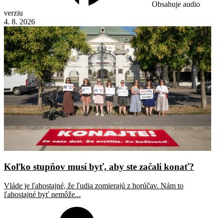
Obsahuje audio
verziu
4. 8. 2026
Koľko stupňov musí byť, aby ste začali konať?
Vláde je ľahostajné, že ľudia zomierajú z horúčav. Nám to
ľahostajné byť nemôže...