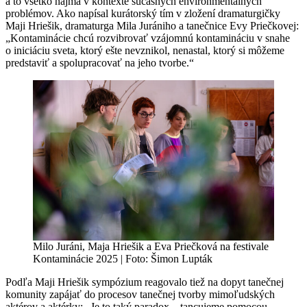
a to všetko najmä v kontexte súčasných environmentálnych
problémov. Ako napísal kurátorský tím v zložení dramaturgičky
Maji Hriešik, dramaturga Mila Jurániho a tanečnice Evy Priečkovej:
„Kontaminácie chcú rozvibrovať vzájomnú kontamináciu v snahe
o iniciáciu sveta, ktorý ešte nevznikol, nenastal, ktorý si môžeme
predstaviť a spolupracovať na jeho tvorbe.“
Milo Juráni, Maja Hriešik a Eva Priečková na festivale
Kontaminácie 2025 | Foto: Šimon Lupták
Podľa Maji Hriešik sympózium reagovalo tiež na dopyt tanečnej
komunity zapájať do procesov tanečnej tvorby mimoľudských
aktérov a aktérky: „Je to taký paradox – tancujeme pomocou