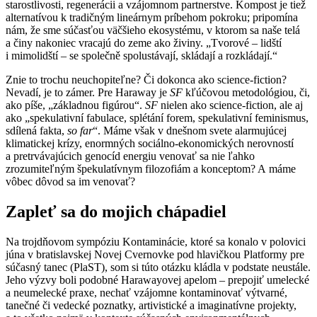
starostlivosti, regenerácii a vzájomnom partnerstve. Kompost je tiež
alternatívou k tradičným lineárnym príbehom pokroku; pripomína
nám, že sme súčasťou väčšieho ekosystému, v ktorom sa naše telá
a činy nakoniec vracajú do zeme ako živiny. „Tvorové – lidští
i mimolidští – se společně spolustávají, skládají a rozkládají.“
Znie to trochu neuchopiteľne? Či dokonca ako science-fiction?
Nevadí, je to zámer. Pre Haraway je
SF
kľúčovou metodológiou, či,
ako píše, „základnou figúrou“.
SF
nielen ako science-fiction, ale aj
ako „spekulativní fabulace, splétání forem, spekulativní feminismus,
sdílená fakta,
so far
“. Máme však v dnešnom svete alarmujúcej
klimatickej krízy, enormných sociálno-ekonomických nerovností
a pretrvávajúcich genocíd energiu venovať sa nie ľahko
zrozumiteľným špekulatívnym filozofiám a konceptom? A máme
vôbec dôvod sa im venovať?
Zapleť sa do mojich chápadiel
Na trojdňovom sympóziu Kontaminácie, ktoré sa konalo v polovici
júna v bratislavskej Novej Cvernovke pod hlavičkou Platformy pre
súčasný tanec (PlaST), som si túto otázku kládla v podstate neustále.
Jeho výzvy boli podobné Harawayovej apelom – prepojiť umelecké
a neumelecké praxe, nechať vzájomne kontaminovať výtvarné,
tanečné či vedecké poznatky, artivistické a imaginatívne projekty,