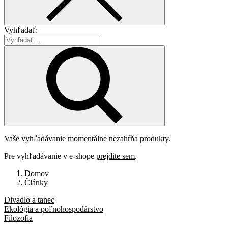
Vyhľadať:
Vaše vyhľadávanie momentálne nezahŕňa produkty.
Pre vyhľadávanie v e-shope
prejdite sem
.
Domov
Články
Divadlo a tanec
Ekológia a poľnohospodárstvo
Filozofia