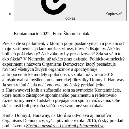
Kopírovať
odkaz
Kontaminácie 2025 | Foto: Šimon Lupták
Predstavte si parlament, v ktorom popri poslankyniach a poslancoch
majú zastúpenie aj článkonožce, vírusy, trávy či lišajníky. Aké by
boli ich požiadavky? Aké zákony by presadzovali? Zdá sa vám to
ako fikcia? V Nemecku už takáto prax existuje. Politicko-umelecký
experiment s názvom Organisms Democracy, ktorý presadzuje
rovnosť všetkých živých organizmov a spochybňuje
antropocentrické modely spoločnosti, vznikol už v roku 2018
a inšpiroval sa myšlienkami americkej filozofky Donny J. Haraway.
Ja som v júni čítala nedávno vydaný český preklad jednej
z Harawayovej kníh a zúčastnila som sa sympózia Kontaminácie,
ktoré hostilo zástupcov spomínaného parlamentu a reflektovalo
rôzne formy medziľudského prepájania a spolu-uvažovania. Obe
skúsenosti boli pre mňa väčšou výzvou, než som čakala.
Kniha Donny J. Haraway, na ktorú sa odvoláva aj iniciatíva
Organisms Democracy, vyšla pôvodne v roku 2016, český preklad
pod názvom
Zůstat u nesnází – Utváření příbuzenství ve