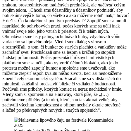
zrakom, prostredníctvom tradičných prednášok, ale
načúvať
celým
svojím telom. „Chceli sme účastníčky a účastníkov podnietiť, aby
boli skúmavejší k tomu, čo všetko a ako môžeme robiť inak,“ hovorí
Hriešik. Čo konkrétne si pod tým predstaviť? Zapojiť sme sa mohli
napríklad do pohybových praxí, počas ktorých sme sa učili inak
vnímať svoje telo, jeho vzťah k priestoru či k telám iných.
Ohmatávali sme listy paliny, ochutnávali huby, vdychovali vôňu
variaceho sa lipového oleja. Viedli sme dialóg s vírusom
a rozmýšľali o tom, či bunker zo starých plachiet a vankúšov môže
zachrániť svet. Prechádzali sme sa lesom a kráčali po stopách
ľudskej prítomnosti. Počas prezentácií rôznych artivistických
platforiem sme sa učili, ako vytvoriť účinnú blokádu, ako je do
protestu možné zapojiť humor a spoločne sme uvažovali, ako
môžeme zlepšiť aspoň kvalitu nášho života, keď asi nedokážeme
zmeniť celý ekonomický systém. Vracali sme sa v diskusiách do
minulosti, skúšali si predstaviť blízke či vzdialené budúcnosti.
Počúvali sme príbehy, ktorých koniec sa neraz nachádzal v hmle.
Vtedy som si spomenula na Haraway, ktorá píše, že „(…)
potřebujeme příběhy (a teorie), které jsou tak akorát velké, aby
zachytili všechnu komplexnost a přitom nechaly okraje otevřené
a lačné po překvapivých nových i starých spojeních“.
Kontaminácie 2025 | Foto: Šimon Lupták