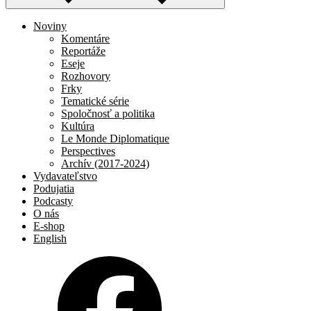
Noviny
Komentáre
Reportáže
Eseje
Rozhovory
Frky
Tematické série
Spoločnosť a politika
Kultúra
Le Monde Diplomatique
Perspectives
Archív (2017-2024)
Vydavateľstvo
Podujatia
Podcasty
O nás
E-shop
English