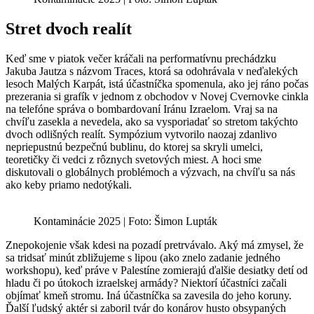
Stret dvoch realít
Keď sme v piatok večer kráčali na performatívnu prechádzku
Jakuba Jautza s názvom Traces, ktorá sa odohrávala v neďalekých
lesoch Malých Karpát, istá účastníčka spomenula, ako jej ráno počas
prezerania si grafík v jednom z obchodov v Novej Cvernovke cinkla
na telefóne správa o bombardovaní Iránu Izraelom. Vraj sa na
chvíľu zasekla a nevedela, ako sa vysporiadať so stretom takýchto
dvoch odlišných realít. Sympózium vytvorilo naozaj zdanlivo
nepriepustnú bezpečnú bublinu, do ktorej sa skryli umelci,
teoretičky či vedci z rôznych svetových miest. A hoci sme
diskutovali o globálnych problémoch a výzvach, na chvíľu sa nás
ako keby priamo nedotýkali.
Kontaminácie 2025 | Foto: Šimon Lupták
Znepokojenie však kdesi na pozadí pretrvávalo. Aký má zmysel, že
sa tridsať minút zbližujeme s lipou (ako znelo zadanie jedného
workshopu), keď práve v Palestíne zomierajú ďalšie desiatky detí od
hladu či po útokoch izraelskej armády? Niektorí účastníci začali
objímať kmeň stromu. Iná účastníčka sa zavesila do jeho koruny.
Ďalší ľudský aktér si zaboril tvár do konárov husto obsypaných