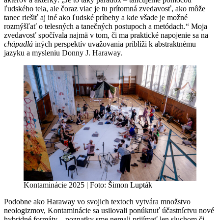
ľudského tela, ale čoraz viac je tu prítomná zvedavosť, ako môže
tanec riešiť aj iné ako ľudské príbehy a kde všade je možné
rozmýšľať o telesných a tanečných postupoch a metódach.“ Moja
zvedavosť spočívala najmä v tom, či ma praktické napojenie sa na
chápadlá
iných perspektív uvažovania priblíži k abstraktnému
jazyku a mysleniu Donny J. Haraway.
Kontaminácie 2025 | Foto: Šimon Lupták
Podobne ako Haraway vo svojich textoch vytvára množstvo
neologizmov, Kontaminácie sa usilovali ponúknuť účastníctvu nové
hybridné formáty – poznatky sme nemali prijímať len sluchom či