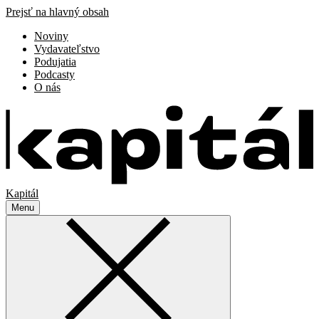
Prejsť na hlavný obsah
Noviny
Vydavateľstvo
Podujatia
Podcasty
O nás
Kapitál
Menu