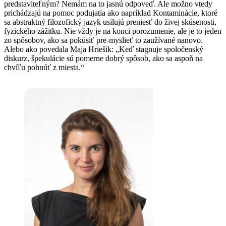
predstaviteľným? Nemám na to jasnú odpoveď. Ale možno vtedy
prichádzajú na pomoc podujatia ako napríklad Kontaminácie, ktoré
sa abstraktný filozofický jazyk usilujú preniesť do živej skúsenosti,
fyzického zážitku. Nie vždy je na konci porozumenie, ale je to jeden
zo spôsobov, ako sa pokúsiť pre-myslieť to zaužívané nanovo.
Alebo ako povedala Maja Hriešik: „Keď stagnuje spoločenský
diskurz, špekulácie sú pomerne dobrý spôsob, ako sa aspoň na
chvíľu pohnúť z miesta.“