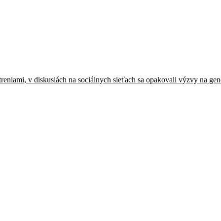
niami, v diskusiách na sociálnych sieťach sa opakovali výzvy na gener