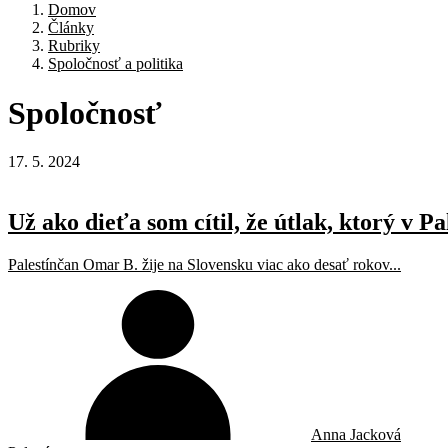
Domov
Články
Rubriky
Spoločnosť a politika
Spoločnosť
17. 5. 2024
Už ako dieťa som cítil, že útlak, ktorý v P
Palestínčan Omar B. žije na Slovensku viac ako desať rokov...
Anna Jacková