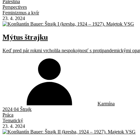
Palestína
Perspectives
Feminizmus a kvír
23. 4. 2024
Mýtus štrajku
Keď pred pár rokmi vrcholila nespokojnosť s protipandemickými opatre
Karmína
2024 04 Štrajk
Práca
Tematický
23. 4. 2024