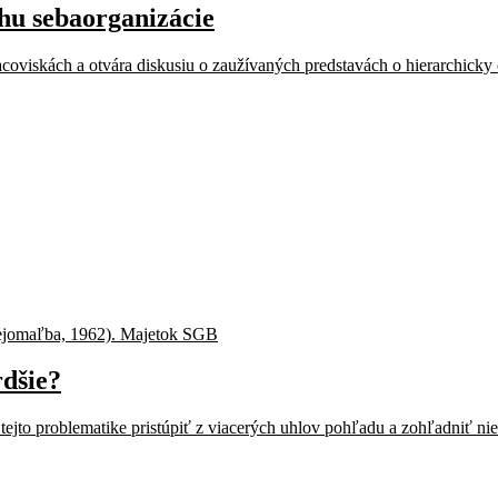
hu sebaorganizácie
oviskách a otvára diskusiu o zaužívaných predstavách o hierarchicky
rdšie?
ejto problematike pristúpiť z viacerých uhlov pohľadu a zohľadniť niel