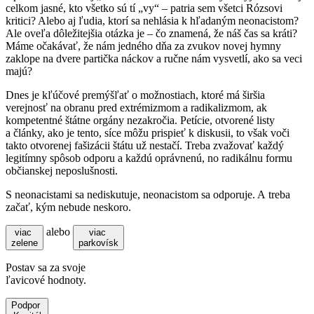
celkom jasné, kto všetko sú tí „vy“ – patria sem všetci Rózsovi
kritici? Alebo aj ľudia, ktorí sa nehlásia k hľadaným neonacistom?
Ale oveľa dôležitejšia otázka je – čo znamená, že náš čas sa kráti?
Máme očakávať, že nám jedného dňa za zvukov novej hymny
zaklope na dvere partička náckov a ručne nám vysvetlí, ako sa veci
majú?
Dnes je kľúčové premýšľať o možnostiach, ktoré má širšia
verejnosť na obranu pred extrémizmom a radikalizmom, ak
kompetentné štátne orgány nezakročia. Petície, otvorené listy
a články, ako je tento, síce môžu prispieť k diskusii, to však voči
takto otvorenej fašizácii štátu už nestačí. Treba zvažovať každý
legitímny spôsob odporu a každú oprávnenú, no radikálnu formu
občianskej neposlušnosti.
S neonacistami sa nediskutuje, neonacistom sa odporuje. A treba
začať, kým nebude neskoro.
alebo
viac
viac
zelene
parkovísk
Postav sa za svoje
ľavicové hodnoty.
Podpor