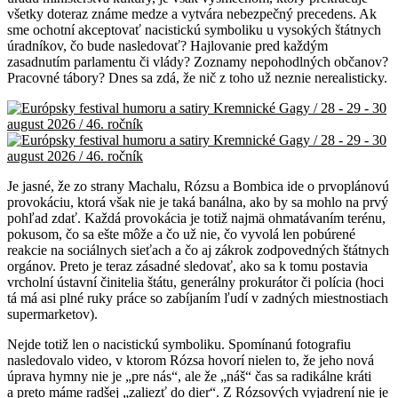
všetky doteraz známe medze a vytvára nebezpečný precedens. Ak
sme ochotní akceptovať nacistickú symboliku u vysokých štátnych
úradníkov, čo bude nasledovať? Hajlovanie pred každým
zasadnutím parlamentu či vlády? Zoznamy nepohodlných občanov?
Pracovné tábory? Dnes sa zdá, že nič z toho už neznie nerealisticky.
Je jasné, že zo strany Machalu, Rózsu a Bombica ide o prvoplánovú
provokáciu, ktorá však nie je taká banálna, ako by sa mohlo na prvý
pohľad zdať. Každá provokácia je totiž najmä ohmatávaním terénu,
pokusom, čo sa ešte môže a čo už nie, čo vyvolá len pobúrené
reakcie na sociálnych sieťach a čo aj zákrok zodpovedných štátnych
orgánov. Preto je teraz zásadné sledovať, ako sa k tomu postavia
vrcholní ústavní činitelia štátu, generálny prokurátor či polícia (hoci
tá má asi plné ruky práce so zabíjaním ľudí v zadných miestnostiach
supermarketov).
Nejde totiž len o nacistickú symboliku. Spomínanú fotografiu
nasledovalo video, v ktorom Rózsa hovorí nielen to, že jeho nová
úprava hymny nie je „pre nás“, ale že „náš“ čas sa radikálne kráti
a preto máme radšej „zaliezť do dier“. Z Rózsových vyjadrení nie je