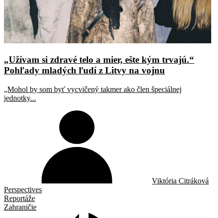
„Užívam si zdravé telo a mier, ešte kým trvajú.“
Pohľady mladých ľudí z Litvy na vojnu
„Mohol by som byť vycvičený takmer ako člen špeciálnej
jednotky...
Viktória Citráková
Perspectives
Reportáže
Zahraničie