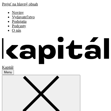
Prejsť na hlavný obsah
Noviny
Vydavateľstvo
Podujatia
Podcasty
O nás
Kapitál
Menu