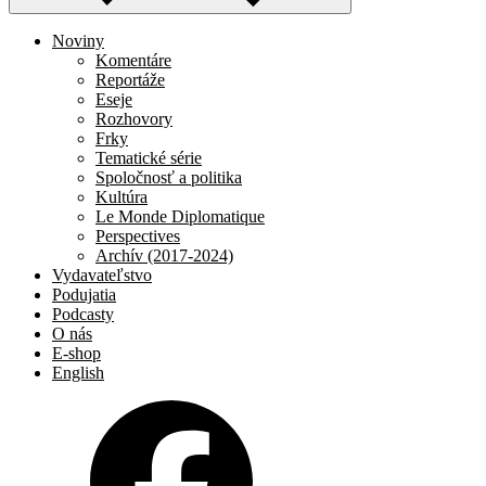
Noviny
Komentáre
Reportáže
Eseje
Rozhovory
Frky
Tematické série
Spoločnosť a politika
Kultúra
Le Monde Diplomatique
Perspectives
Archív (2017-2024)
Vydavateľstvo
Podujatia
Podcasty
O nás
E-shop
English