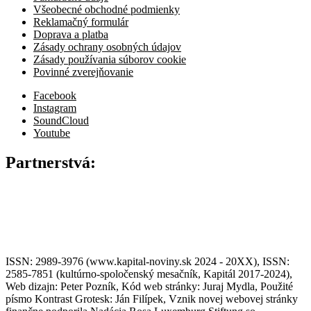
Všeobecné obchodné podmienky
Reklamačný formulár
Doprava a platba
Zásady ochrany osobných údajov
Zásady používania súborov cookie
Povinné zverejňovanie
Facebook
Instagram
SoundCloud
Youtube
Partnerstvá:
ISSN: 2989-3976 (www.kapital-noviny.sk 2024 - 20XX), ISSN:
2585-7851 (kultúrno-spoločenský mesačník, Kapitál 2017-2024),
Web dizajn: Peter Pozník, Kód web stránky: Juraj Mydla, Použité
písmo Kontrast Grotesk: Ján Filípek, Vznik novej webovej stránky