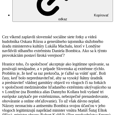
Kopírovať
odkaz
Cez víkend zaplavili slovenské sociálne siete fotky a videá
hudobníka Oskara Rózsu a generálneho tajomníka služobného
úradu ministerstva kultúry Lukáša Machalu, ktorí v Londýne
navštívili stíhaného extrémistu Daniela Bombica. Ako sa k týmto
provokáciám postaví široká verejnosť?
Hranice toho, čo spoločnosť akceptuje ako legitímne správanie, sa
posúvajú nenápadne, a v prípade Slovenska aj extrémne rýchlo.
Problém je, že keď sa raz prekročia, je ťažké sa vrátiť späť. Boli
časy, keď bolo nepredstaviteľné, aby sa vysoký štátny úradník
a predstaviteľ vládnej garnitúry objavil vo vlogoch či na fotkách
v spoločnosti medzinárodne hľadaného extrémistu ukrývajúceho sa
v Londýne (na Bombica alias Dannyho Kollara boli vydané tri
európske zatykače pre extrémizmus, nebezpečné prenasledovanie,
ohováranie a online obťažovanie). To už však dávno neplatí.
Názory neonacistu a antisemitu Bombica svojou účasťou v jeho
vlogoch legitimizujú napríklad minister vnútra Matúš Šutaj Eštok
(Hlas), minister obrany Robert Kaliňák (člen predsedníctva Smeru),