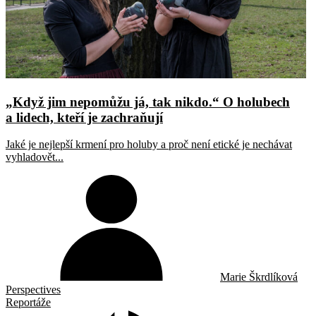
„Když jim nepomůžu já, tak nikdo.“ O holubech
a lidech, kteří je zachraňují
Jaké je nejlepší krmení pro holuby a proč není etické je nechávat
vyhladovět...
Marie Škrdlíková
Perspectives
Reportáže