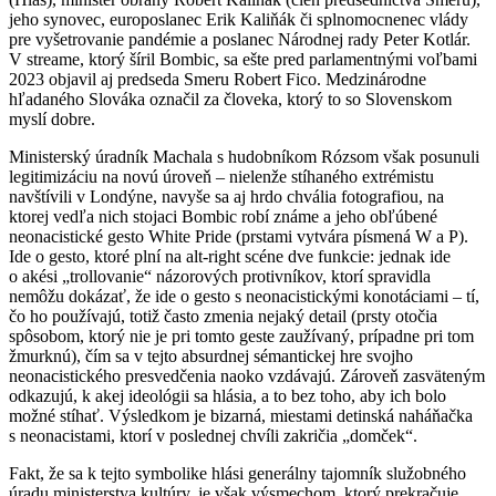
jeho synovec, europoslanec Erik Kaliňák či splnomocnenec vlády
pre vyšetrovanie pandémie a poslanec Národnej rady Peter Kotlár.
V streame, ktorý šíril Bombic, sa ešte pred parlamentnými voľbami
2023 objavil aj predseda Smeru Robert Fico. Medzinárodne
hľadaného Slováka označil za človeka, ktorý to so Slovenskom
myslí dobre.
Ministerský úradník Machala s hudobníkom Rózsom však posunuli
legitimizáciu na novú úroveň – nielenže stíhaného extrémistu
navštívili v Londýne, navyše sa aj hrdo chvália fotografiou, na
ktorej vedľa nich stojaci Bombic robí známe a jeho obľúbené
neonacistické gesto White Pride (prstami vytvára písmená W a P).
Ide o gesto, ktoré plní na alt-right scéne dve funkcie: jednak ide
o akési „trollovanie“ názorových protivníkov, ktorí spravidla
nemôžu dokázať, že ide o gesto s neonacistickými konotáciami – tí,
čo ho používajú, totiž často zmenia nejaký detail (prsty otočia
spôsobom, ktorý nie je pri tomto geste zaužívaný, prípadne pri tom
žmurknú), čím sa v tejto absurdnej sémantickej hre svojho
neonacistického presvedčenia naoko vzdávajú. Zároveň zasväteným
odkazujú, k akej ideológii sa hlásia, a to bez toho, aby ich bolo
možné stíhať. Výsledkom je bizarná, miestami detinská naháňačka
s neonacistami, ktorí v poslednej chvíli zakričia „domček“.
Fakt, že sa k tejto symbolike hlási generálny tajomník služobného
úradu ministerstva kultúry, je však výsmechom, ktorý prekračuje