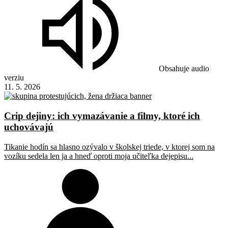
Obsahuje audio
verziu
11. 5. 2026
Crip dejiny: ich vymazávanie a filmy, ktoré ich
uchovávajú
Tikanie hodín sa hlasno ozývalo v školskej triede, v ktorej som na
vozíku sedela len ja a hneď oproti moja učiteľka dejepisu...