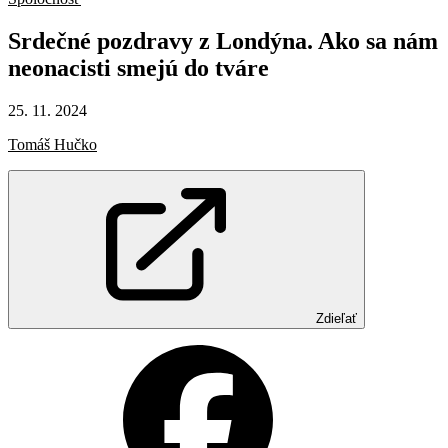
Srdečné
pozdravy
z Londýna.
Ako
sa
nám
neonacisti
smejú
do
tváre
25. 11. 2024
Tomáš Hučko
Zdieľať