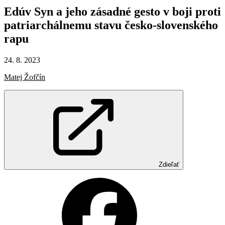
Edúv
Syn
a
jeho
zásadné
gesto
v
boji
proti
patriarchálnemu
stavu
česko-slovenského
rapu
24. 8. 2023
Matej Žofčín
Zdieľať