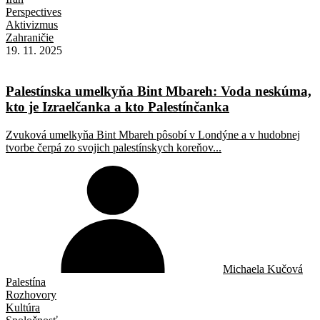
Perspectives
Aktivizmus
Zahraničie
19. 11. 2025
Palestínska umelkyňa Bint Mbareh: Voda neskúma,
kto je Izraelčanka a kto Palestínčanka
Zvuková umelkyňa Bint Mbareh pôsobí v Londýne a v hudobnej
tvorbe čerpá zo svojich palestínskych koreňov...
Michaela Kučová
Palestína
Rozhovory
Kultúra