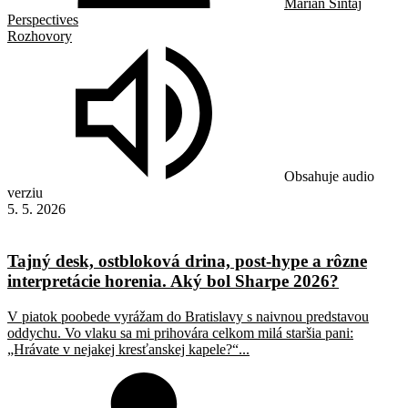
Marián Šintaj
Perspectives
Rozhovory
Obsahuje audio
verziu
5. 5. 2026
Tajný desk, ostbloková drina, post-hype a rôzne
interpretácie horenia. Aký bol Sharpe 2026?
V piatok poobede vyrážam do Bratislavy s naivnou predstavou
oddychu. Vo vlaku sa mi prihovára celkom milá staršia pani:
„Hrávate v nejakej kresťanskej kapele?“...