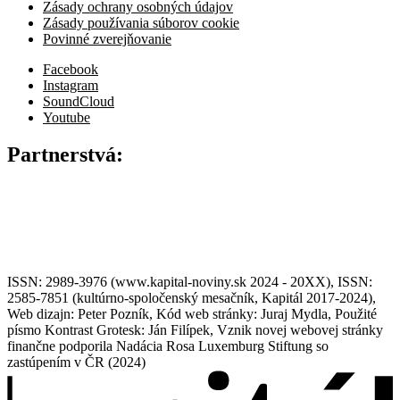
Zásady ochrany osobných údajov
Zásady používania súborov cookie
Povinné zverejňovanie
Facebook
Instagram
SoundCloud
Youtube
Partnerstvá:
ISSN: 2989-3976 (www.kapital-noviny.sk 2024 - 20XX), ISSN:
2585-7851 (kultúrno-spoločenský mesačník, Kapitál 2017-2024),
Web dizajn: Peter Pozník, Kód web stránky: Juraj Mydla, Použité
písmo Kontrast Grotesk: Ján Filípek, Vznik novej webovej stránky
finančne podporila Nadácia Rosa Luxemburg Stiftung so
zastúpením v ČR (2024)