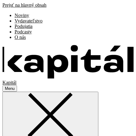
Prejsť na hlavný obsah
Noviny
Vydavateľstvo
Podujatia
Podcasty
O nás
Kapitál
Menu