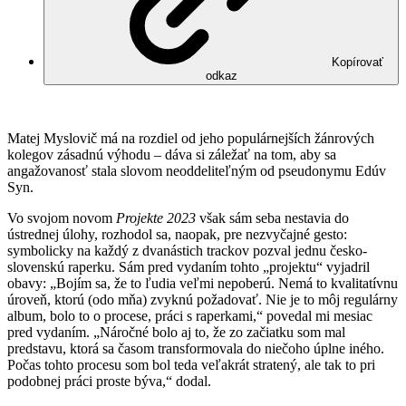
Kopírovať
odkaz
Matej Myslovič má na rozdiel od jeho populárnejších žánrových
kolegov zásadnú výhodu – dáva si záležať na tom, aby sa
angažovanosť stala slovom neoddeliteľným od pseudonymu Edúv
Syn.
Vo svojom novom
Projekte 2023
však sám seba nestavia do
ústrednej úlohy, rozhodol sa, naopak, pre nezvyčajné gesto:
symbolicky na každý z dvanástich trackov pozval jednu česko-
slovenskú raperku. Sám pred vydaním tohto „projektu“ vyjadril
obavy: „Bojím sa, že to ľudia veľmi nepoberú. Nemá to kvalitatívnu
úroveň, ktorú (odo mňa) zvyknú požadovať. Nie je to môj regulárny
album, bolo to o procese, práci s raperkami,“ povedal mi mesiac
pred vydaním. „Náročné bolo aj to, že zo začiatku som mal
predstavu, ktorá sa časom transformovala do niečoho úplne iného.
Počas tohto procesu som bol teda veľakrát stratený, ale tak to pri
podobnej práci proste býva,“ dodal.