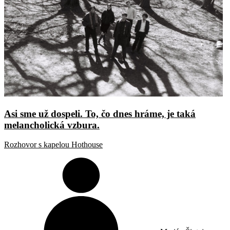
Asi sme už dospeli. To, čo dnes hráme, je taká
melancholická vzbura.
Rozhovor s kapelou Hothouse