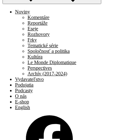
Noviny
Komentáre
Reportáže
Eseje
Rozhovory
Frky
Tematické série
Spoločnosť a politika
Kultúra
Le Monde Diplomatique
Perspectives
Archív (2017-2024)
Vydavateľstvo
Podujatia
Podcasty
O nás
E-shop
English