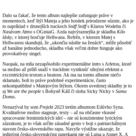
Dalo sa čakať, že tento album najlepšie zafunguje práve v
momentoch, keď štýl Mateja a jeho hostiek prirodzene súznie, ako je
to napríklad v drsnejších trackoch
Sniff Sniff
s Klarou Wodehn či
Nasávam Atmo
s OGmiaG. Azda najvýraznejšia je skladba
Kilo
lásky
, v ktorej hosťuje Hellwana. Refrén, v ktorom Matej s
Hellwanou skandujú, že „ukončia násilie na ženách“, môže pôsobiť
až banálne jednoducho, skladba však veľmi dobre funguje ako
provokatívny singel.
Naopak, na mňa nezapôsobilo experimentálne intro s Arletou, ktoré
sa možno až príliš snaží v trackliste vyniknúť silnými efektmi a
excentrickým textom a beatom. Ak ma na tomto albume niečo
sklamalo, boli to práve podobné experimentácie, často
nekompatibilné s Matejovým štýlom. Okrem uvedenej skladby je to
aj
We are the people
s Bohyně Kálí či sloha Sicky Nicky v
Sama
Doma
.
Nenazýval by som
Projekt 2023
tretím albumom Edúvho Syna.
Kvalitatívne možno stagnuje, texty – až na občasne vkusné
spracovanie feministických ideí – nie sú konzistentne lyrickým
zázrakom, je to však určite zásadné gesto v boji s patriarchálnym
stavom česko-slovenského rapu. Navyše výstižne ukazuje, že
jedinými česko-slovenskými raperkami nie sú Luisa a Annet X. A