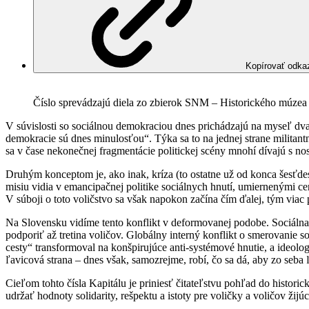
Kopírovať odka
Číslo sprevádzajú diela zo zbierok SNM – Historického mú
V súvislosti so sociálnou demokraciou dnes prichádzajú na myseľ dv
demokracie sú dnes minulosťou“. Týka sa to na jednej strane militantn
sa v čase nekonečnej fragmentácie politickej scény mnohí dívajú s nos
Druhým konceptom je, ako inak, kríza (to ostatne už od konca šesťdes
misiu vidia v emancipačnej politike sociálnych hnutí, umiernenými ce
V súboji o toto voličstvo sa však napokon začína čím ďalej, tým viac p
Na Slovensku vidíme tento konflikt v deformovanej podobe. Sociálna
podporiť až tretina voličov. Globálny interný konflikt o smerovanie so
cesty“ transformoval na konšpirujúce anti-systémové hnutie, a ideolo
ľavicová strana – dnes však, samozrejme, robí, čo sa dá, aby zo seb
Cieľom tohto čísla Kapitálu je priniesť čitateľstvu pohľad do histori
udržať hodnoty solidarity, rešpektu a istoty pre voličky a voličov žij