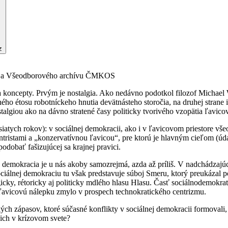
z
zea a Všeodborového archívu ČMKOS
a koncepty. Prvým je nostalgia. Ako nedávno podotkol filozof Michael
ého étosu robotníckeho hnutia devätnásteho storočia, na druhej strane 
talgiou ako na dávno stratené časy politicky tvorivého vzopätia ľavicove
iatych rokov): v sociálnej demokracii, ako i v ľavicovom priestore vše
ntristami a „konzervatívnou ľavicou“, pre ktorú je hlavným cieľom (úd
odobať fašizujúcej sa krajnej pravici.
 demokracia je u nás akoby samozrejmá, azda až príliš. V nadchádzajú
ciálnej demokraciu tu však predstavuje súboj Smeru, ktorý preukázal poz
gicky, rétoricky aj politicky mdlého hlasu Hlasu. Časť sociálnodemokra
a ľavicovú nálepku zmylo v prospech technokratického centrizmu.
ckých zápasov, ktoré súčasné konflikty v sociálnej demokracii formovali
úcich v krízovom svete?