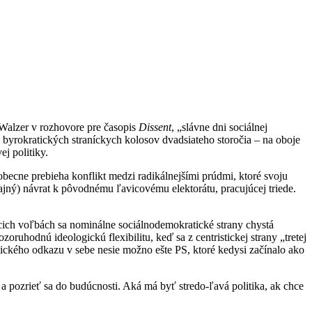
 Walzer v rozhovore pre časopis
Dissent
, „slávne dni sociálnej
i byrokratických straníckych kolosov dvadsiateho storočia – na oboje
j politiky.
obecne prebieha konflikt medzi radikálnejšími prúdmi, ktoré svoju
ajný) návrat k pôvodnému ľavicovému elektorátu, pracujúcej triede.
cich voľbách sa nominálne sociálnodemokratické strany chystá
oruhodnú ideologickú flexibilitu, keď sa z centristickej strany „tretej
tického odkazu v sebe nesie možno ešte PS, ktoré kedysi začínalo ako
, a pozrieť sa do budúcnosti. Aká má byť stredo-ľavá politika, ak chce