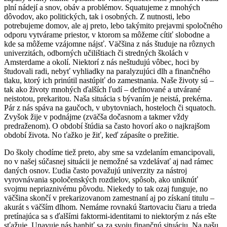
plní nádejí a snov, obáv a problémov. Squatujeme z mnohých
dôvodov, ako politických, tak i osobných. Z nutnosti, lebo
potrebujeme domov, ale aj preto, lebo takýmito prejavmi spoločného
odporu vytvárame priestor, v ktorom sa môžeme cítiť slobodne a
kde sa môžeme vzájomne nájsť. Väčšina z nás študuje na rôznych
univerzitách, odborných učilištiach či stredných školách v
Amsterdame a okolí. Niektorí z nás neštudujú vôbec, hoci by
študovali radi, nebyť vyhliadky na paralyzujúci dlh a finančného
tlaku, ktorý ich prinútil nastúpiť do zamestnania. Naše životy sú –
tak ako životy mnohých ďalších ľudí – definované a utvárané
neistotou, prekaritou. Naša situácia s bývaním je neistá, prekérna.
Pár z nás spáva na gaučoch, v ubytovniach, hosteloch či squatoch.
Zvyšok žije v podnájme (zväčša dočasnom a takmer vždy
predraženom). O období štúdia sa často hovorí ako o najkrajšom
období života. No ťažko je žiť, keď zápasíte o prežitie.
Do školy chodíme tiež preto, aby sme sa vzdelaním emancipovali,
no v našej súčasnej situácii je nemožné sa vzdelávať aj nad rámec
daných osnov. Ľudia často považujú univerzity za nástroj
vyrovnávania spoločenských rozdielov, spôsob, ako uniknúť
svojmu nepriaznivému pôvodu. Niekedy to tak ozaj funguje, no
väčšina skončí v prekarizovanom zamestnaní aj po získaní titulu –
akurát s väčším dlhom. Nemáme rovnakú štartovaciu čiaru a trieda
pretínajúca sa s ďalšími faktormi-identitami to niektorým z nás ešte
sťažuje. Unavuje nás hanbiť sa za svoju finančnú situáciu. Na našu