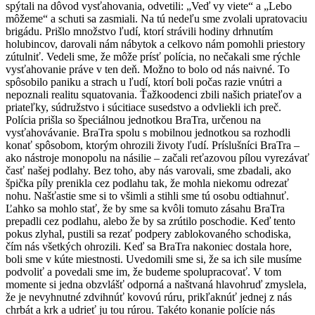
spýtali na dôvod vysťahovania, odvetili: „Veď vy viete“ a „Lebo
môžeme“ a schuti sa zasmiali. Na tú nedeľu sme zvolali upratovaciu
brigádu. Prišlo množstvo ľudí, ktorí strávili hodiny drhnutím
holubincov, darovali nám nábytok a celkovo nám pomohli priestory
zútulniť. Vedeli sme, že môže prísť polícia, no nečakali sme rýchle
vysťahovanie práve v ten deň. Možno to bolo od nás naivné. To
spôsobilo paniku a strach u ľudí, ktorí boli počas razie vnútri a
nepoznali realitu squatovania. Ťažkoodenci zbili našich priateľov a
priateľky, súdružstvo i súcitiace susedstvo a odvliekli ich preč.
Polícia prišla so špeciálnou jednotkou BraTra, určenou na
vysťahovávanie. BraTra spolu s mobilnou jednotkou sa rozhodli
konať spôsobom, ktorým ohrozili životy ľudí. Príslušníci BraTra –
ako nástroje monopolu na násilie – začali reťazovou pílou vyrezávať
časť našej podlahy. Bez toho, aby nás varovali, sme zbadali, ako
špička píly prenikla cez podlahu tak, že mohla niekomu odrezať
nohu. Našťastie sme si to všimli a stihli sme tú osobu odtiahnuť.
Ľahko sa mohlo stať, že by sme sa kvôli tomuto zásahu BraTra
prepadli cez podlahu, alebo že by sa zrútilo poschodie. Keď tento
pokus zlyhal, pustili sa rezať podpery zablokovaného schodiska,
čím nás všetkých ohrozili. Keď sa BraTra nakoniec dostala hore,
boli sme v kúte miestnosti. Uvedomili sme si, že sa ich sile musíme
podvoliť a povedali sme im, že budeme spolupracovať. V tom
momente si jedna obzvlášť odporná a naštvaná hlavohruď zmyslela,
že je nevyhnutné zdvihnúť kovovú rúru, prikľaknúť jednej z nás
chrbát a krk a udrieť ju tou rúrou. Takéto konanie polície nás