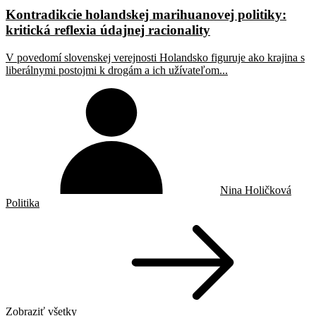
Kontradikcie holandskej marihuanovej politiky:
kritická reflexia údajnej racionality
V povedomí slovenskej verejnosti Holandsko figuruje ako krajina s
liberálnymi postojmi k drogám a ich užívateľom...
Nina Holičková
Politika
Zobraziť všetky