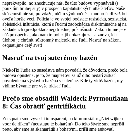
neprekvapilo, no znechucuje nás, že túto budovu vypratávali (s
použitím hrubej sily) v prospech kapitalistických utláčateľov. Naše
skúsenosti nie sú, pravdaže, ničím výnimočné – mnoho ľudí zažilo i
oveľa horšie veci. Polícia je vo svojej podstate rasistická, sexistická,
ableistická inštitúcia, ktorá s ľuďmi zaobchádza diskriminačne aj na
základe ich (predpokladanej) triednej príslušnosti. Zákon tu nie je v
náš prospech a, ako nám to policajti dokazujú zas a znova, ich
úlohou je chrániť súkromný majetok, nie ľudí. Nasrať na zákon,
osquatujme celý svet!
Nasrať na tvoj suterénny bazén
Niekoľkí ľudia zo susedstva nám povedali, že dôvodom, prečo bola
budova opustená, je to, že majiteľovi sa už dlho nedarí získať
povolenie na výstavbu bazéna v suteréne. Kde ty vidíš bazén, my
vidíme bývanie pre vyše tridsať ľudí.
Prečo sme obsadili Waldeck Pyrmontlaan
8: Čas obrátiť gentrifikáciu
Zo squatu sme vyvesili transparent, na ktorom stálo: „Niet wijken
voor de rijken“ (neustupujte bohatým). Do tejto štvrte sme neprišli
preto, aby sme sa skamarátili s bohatými, prišli sme agitovať.