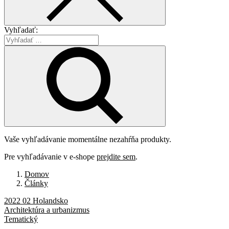
Vyhľadať:
Vaše vyhľadávanie momentálne nezahŕňa produkty.
Pre vyhľadávanie v e-shope
prejdite sem
.
Domov
Články
2022 02 Holandsko
Architektúra a urbanizmus
Tematický