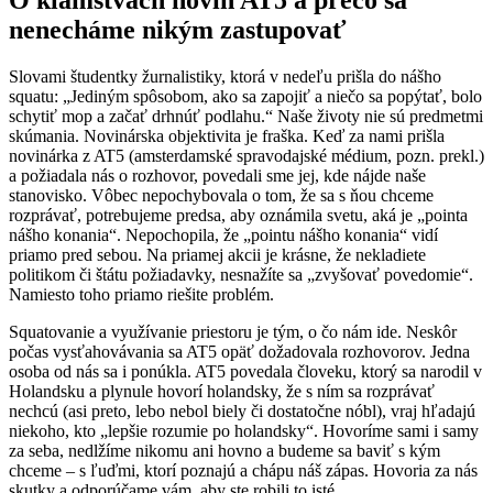
nenecháme nikým zastupovať
Slovami študentky žurnalistiky, ktorá v nedeľu prišla do nášho
squatu: „Jediným spôsobom, ako sa zapojiť a niečo sa popýtať, bolo
schytiť mop a začať drhnúť podlahu.“ Naše životy nie sú predmetmi
skúmania. Novinárska objektivita je fraška. Keď za nami prišla
novinárka z AT5 (amsterdamské spravodajské médium, pozn. prekl.)
a požiadala nás o rozhovor, povedali sme jej, kde nájde naše
stanovisko. Vôbec nepochybovala o tom, že sa s ňou chceme
rozprávať, potrebujeme predsa, aby oznámila svetu, aká je „pointa
nášho konania“. Nepochopila, že „pointu nášho konania“ vidí
priamo pred sebou. Na priamej akcii je krásne, že nekladiete
politikom či štátu požiadavky, nesnažíte sa „zvyšovať povedomie“.
Namiesto toho priamo riešite problém.
Squatovanie a využívanie priestoru je tým, o čo nám ide. Neskôr
počas vysťahovávania sa AT5 opäť dožadovala rozhovorov. Jedna
osoba od nás sa i ponúkla. AT5 povedala človeku, ktorý sa narodil v
Holandsku a plynule hovorí holandsky, že s ním sa rozprávať
nechcú (asi preto, lebo nebol biely či dostatočne nóbl), vraj hľadajú
niekoho, kto „lepšie rozumie po holandsky“. Hovoríme sami i samy
za seba, nedlžíme nikomu ani hovno a budeme sa baviť s kým
chceme – s ľuďmi, ktorí poznajú a chápu náš zápas. Hovoria za nás
skutky a odporúčame vám, aby ste robili to isté.