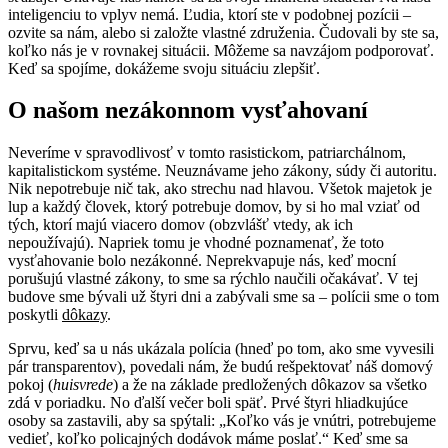
inteligenciu to vplyv nemá. Ľudia, ktorí ste v podobnej pozícii –
ozvite sa nám, alebo si založte vlastné združenia. Čudovali by ste sa,
koľko nás je v rovnakej situácii. Môžeme sa navzájom podporovať.
Keď sa spojíme, dokážeme svoju situáciu zlepšiť.
O našom nezákonnom vysťahovaní
Neveríme v spravodlivosť v tomto rasistickom, patriarchálnom,
kapitalistickom systéme. Neuznávame jeho zákony, súdy či autoritu.
Nik nepotrebuje nič tak, ako strechu nad hlavou. Všetok majetok je
lup a každý človek, ktorý potrebuje domov, by si ho mal vziať od
tých, ktorí majú viacero domov (obzvlášť vtedy, ak ich
nepoužívajú). Napriek tomu je vhodné poznamenať, že toto
vysťahovanie bolo nezákonné. Neprekvapuje nás, keď mocní
porušujú vlastné zákony, to sme sa rýchlo naučili očakávať. V tej
budove sme bývali už štyri dni a zabývali sme sa – polícii sme o tom
poskytli
dôkazy
.
Sprvu, keď sa u nás ukázala polícia (hneď po tom, ako sme vyvesili
pár transparentov), povedali nám, že budú rešpektovať náš domový
pokoj (
huisvrede
) a že na základe predložených dôkazov sa všetko
zdá v poriadku. No ďalší večer boli späť. Prvé štyri hliadkujúce
osoby sa zastavili, aby sa spýtali: „Koľko vás je vnútri, potrebujeme
vedieť, koľko policajných dodávok máme poslať.“ Keď sme sa