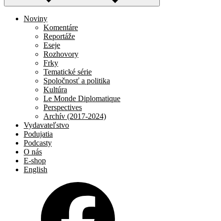
Noviny
Komentáre
Reportáže
Eseje
Rozhovory
Frky
Tematické série
Spoločnosť a politika
Kultúra
Le Monde Diplomatique
Perspectives
Archív (2017-2024)
Vydavateľstvo
Podujatia
Podcasty
O nás
E-shop
English