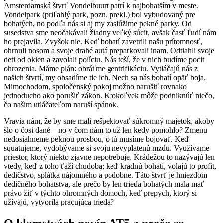
Amsterdamská štvrť Vondelbuurt patrí k najbohatším v meste.
Vondelpark (priľahlý park, pozn. prekl.) bol vybudovaný pre
bohatých, no podľa nás si aj my zaslúžime pekné parky. Od
susedstva sme neočakávali žiadny veľký súcit, avšak časť ľudí nám
ho prejavila. Zvyšok nie. Keď bohatí zavetrili našu prítomnosť,
ohrnuli nosom a svoje drahé autá preparkovali inam. Odtiahli svoje
deti od okien a zavolali políciu. Nás teší, že v nich budíme pocit
ohrozenia. Máme plán: obráťme gentrifikáciu. Vytláčajú nás z
našich štvrtí, my obsadíme tie ich. Nech sa nás bohatí opäť boja.
Mimochodom, spoločenský pokoj možno narušiť rovnako
jednoducho ako porušiť zákon. Ktokoľvek môže podniknúť niečo,
čo našim utláčateľom naruší spánok.
Vravia nám, že by sme mali rešpektovať súkromný majetok, akoby
šlo o čosi dané – no v čom nám to už len kedy pomohlo? Zmenu
nedosiahneme peknou prosbou, o tú musíme bojovať. Keď
squatujeme, vydobývame si svoju nevyplatenú mzdu. Využívame
priestor, ktorý niekto zjavne nepotrebuje. Krádežou to nazývajú len
vtedy, keď z toho ťaží chudoba; keď kradnú bohatí, volajú to profit,
dedičstvo, splátka nájomného a podobne. Táto štvrť je hniezdom
dedičného bohatstva, ale prečo by len trieda bohatých mala mať
právo žiť v týchto ohromných domoch, keď prepych, ktorý si
užívajú, vytvorila pracujúca trieda?
O klamstvách novín AT5 a prečo sa