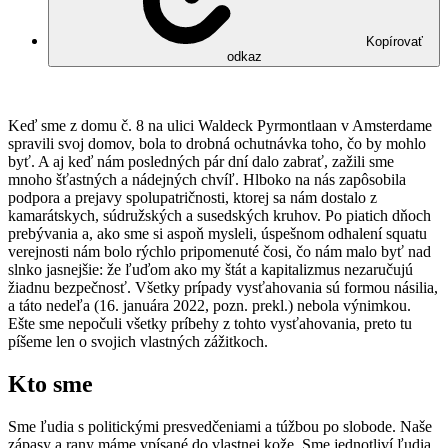
Kopírovať
odkaz
Keď sme z domu č. 8 na ulici Waldeck Pyrmontlaan v Amsterdame
spravili svoj domov, bola to drobná ochutnávka toho, čo by mohlo
byť. A aj keď nám posledných pár dní dalo zabrať, zažili sme
mnoho šťastných a nádejných chvíľ. Hlboko na nás zapôsobila
podpora a prejavy spolupatričnosti, ktorej sa nám dostalo z
kamarátskych, súdružských a susedských kruhov. Po piatich dňoch
prebývania a, ako sme si aspoň mysleli, úspešnom odhalení squatu
verejnosti nám bolo rýchlo pripomenuté čosi, čo nám malo byť nad
slnko jasnejšie: že ľuďom ako my štát a kapitalizmus nezaručujú
žiadnu bezpečnosť. Všetky prípady vysťahovania sú formou násilia,
a táto nedeľa (16. januára 2022, pozn. prekl.) nebola výnimkou.
Ešte sme nepočuli všetky príbehy z tohto vysťahovania, preto tu
píšeme len o svojich vlastných zážitkoch.
Kto sme
Sme ľudia s politickými presvedčeniami a túžbou po slobode. Naše
zápasy a rany máme vpísané do vlastnej kože. Sme jednotliví ľudia