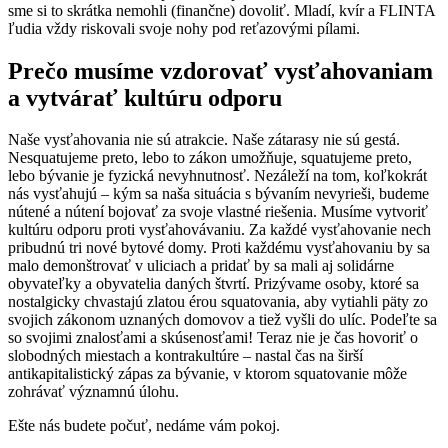
sme si to skrátka nemohli (finančne) dovoliť. Mladí, kvír a FLINTA
ľudia vždy riskovali svoje nohy pod reťazovými pílami.
Prečo musíme vzdorovať vysťahovaniam
a vytvárať kultúru odporu
Naše vysťahovania nie sú atrakcie. Naše zátarasy nie sú gestá.
Nesquatujeme preto, lebo to zákon umožňuje, squatujeme preto,
lebo bývanie je fyzická nevyhnutnosť. Nezáleží na tom, koľkokrát
nás vysťahujú – kým sa naša situácia s bývaním nevyrieši, budeme
nútené a nútení bojovať za svoje vlastné riešenia. Musíme vytvoriť
kultúru odporu proti vysťahovávaniu. Za každé vysťahovanie nech
pribudnú tri nové bytové domy. Proti každému vysťahovaniu by sa
malo demonštrovať v uliciach a pridať by sa mali aj solidárne
obyvateľky a obyvatelia daných štvrtí. Prizývame osoby, ktoré sa
nostalgicky chvastajú zlatou érou squatovania, aby vytiahli päty zo
svojich zákonom uznaných domovov a tiež vyšli do ulíc. Podeľte sa
so svojimi znalosťami a skúsenosťami! Teraz nie je čas hovoriť o
slobodných miestach a kontrakultúre – nastal čas na širší
antikapitalistický zápas za bývanie, v ktorom squatovanie môže
zohrávať významnú úlohu.
Ešte nás budete počuť, nedáme vám pokoj.