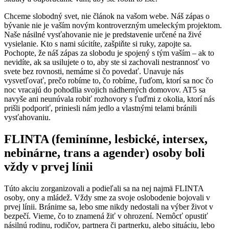
Chceme slobodný svet, nie článok na vašom webe. Náš zápas o
bývanie nie je vaším novým kontroverzným umeleckým projektom.
Naše násilné vysťahovanie nie je predstavenie určené na živé
vysielanie. Kto s nami súcitíte, zašpiňte si ruky, zapojte sa.
Pochopte, že náš zápas za slobodu je spojený s tým vaším – ak to
nevidíte, ak sa usilujete o to, aby ste si zachovali nestrannosť vo
svete bez rovnosti, nemáme si čo povedať. Unavuje nás
vysvetľovať, prečo robíme to, čo robíme, ľuďom, ktorí sa noc čo
noc vracajú do pohodlia svojich nádherných domovov. AT5 sa
navyše ani neunúvala robiť rozhovory s ľuďmi z okolia, ktorí nás
prišli podporiť, priniesli nám jedlo a vlastnými telami bránili
vysťahovaniu.
FLINTA (feminínne, lesbické, intersex,
nebinárne, trans a agender) osoby boli
vždy v prvej línii
Túto akciu zorganizovali a podieľali sa na nej najmä FLINTA
osoby, ony a mládež. Vždy sme za svoje oslobodenie bojovali v
prvej línii. Bránime sa, lebo sme nikdy nedostali na výber život v
bezpečí. Vieme, čo to znamená žiť v ohrození. Nemôcť opustiť
násilnú rodinu, rodičov, partnera či partnerku, alebo situáciu, lebo