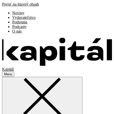
Prejsť na hlavný obsah
Noviny
Vydavateľstvo
Podujatia
Podcasty
O nás
Kapitál
Menu