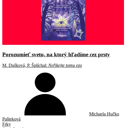
Porozumieť svetu, na ktorý hľadíme cez prsty
M. Dušková, P. Šplíchal:
Neřikejte tomu ezo
Michaela Hučko
Pašteková
Frky