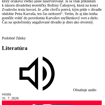
ktorý očakáva všetko jasne naservírované. Ja sa však prikláňam
k názoru divadelnej teoretičky Boženy Čahojovej, ktorá na konci
Zvadovho textu hovorí, že „ešte chvíľu potrvá, kým príde v divadle
obdobie Petra Karvaša, ten čas nedozrel“. Verím, že aj táto kniha
pomôže vrátiť do povedomia Karvašov myšlienkový svet a dielo.
Čas na spoločensky angažované divadlo je dnes ako stvorený.
Podobné články
Literatúra
Obsahuje audio
verziu
31. 7. 2026