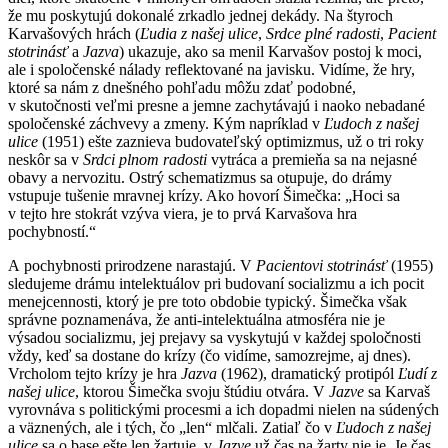
že mu poskytujú dokonalé zrkadlo jednej dekády. Na štyroch
Karvašových hrách (
Ľudia z našej ulice
,
Srdce plné radosti
,
Pacient
stotrinásť
a
Jazva
) ukazuje, ako sa menil Karvašov postoj k moci,
ale i spoločenské nálady reflektované na javisku. Vidíme, že hry,
ktoré sa nám z dnešného pohľadu môžu zdať podobné,
v skutočnosti veľmi presne a jemne zachytávajú i naoko nebadané
spoločenské záchvevy a zmeny. Kým napríklad v
Ľudoch z našej
ulice
(1951) ešte zaznieva budovateľský optimizmus, už o tri roky
neskôr sa v
Srdci plnom radosti
vytráca a premieňa sa na nejasné
obavy a nervozitu. Ostrý schematizmus sa otupuje, do drámy
vstupuje tušenie mravnej krízy. Ako hovorí Šimečka: „Hoci sa
v tejto hre stokrát vzýva viera, je to prvá Karvašova hra
pochybností.“
A pochybnosti prirodzene narastajú. V
Pacientovi stotrinásť
(1955)
sledujeme drámu intelektuálov pri budovaní socializmu a ich pocit
menejcennosti, ktorý je pre toto obdobie typický. Šimečka však
správne poznamenáva, že anti-intelektuálna atmosféra nie je
výsadou socializmu, jej prejavy sa vyskytujú v každej spoločnosti
vždy, keď sa dostane do krízy (čo vidíme, samozrejme, aj dnes).
Vrcholom tejto krízy je hra
Jazva
(1962), dramatický protipól
Ľudí z
našej ulice
, ktorou Šimečka svoju štúdiu otvára. V
Jazve
sa Karvaš
vyrovnáva s politickými procesmi a ich dopadmi nielen na súdených
a väznených, ale i tých, čo „len“ mlčali. Zatiaľ čo v
Ľudoch z našej
ulice
sa o base ešte len žartuje, v
Jazve
už čas na žarty nie je. Je čas