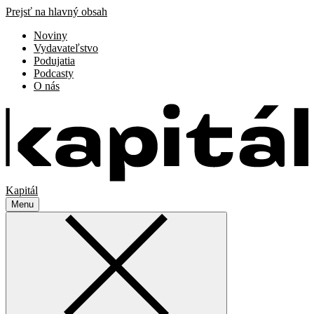
Prejsť na hlavný obsah
Noviny
Vydavateľstvo
Podujatia
Podcasty
O nás
Kapitál
Menu