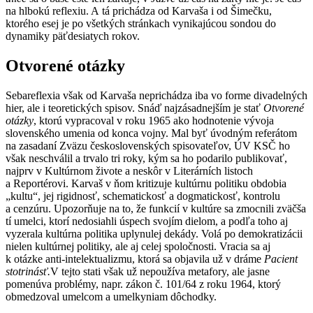
na hlbokú reflexiu. A tá prichádza od Karvaša i od Šimečku,
ktorého esej je po všetkých stránkach vynikajúcou sondou do
dynamiky päťdesiatych rokov.
Otvorené otázky
Sebareflexia však od Karvaša neprichádza iba vo forme divadelných
hier, ale i teoretických spisov. Snáď najzásadnejším je stať
Otvorené
otázky
, ktorú vypracoval v roku 1965 ako hodnotenie vývoja
slovenského umenia od konca vojny. Mal byť úvodným referátom
na zasadaní Zväzu československých spisovateľov, ÚV KSČ ho
však neschválil a trvalo tri roky, kým sa ho podarilo publikovať,
najprv v Kultúrnom živote a neskôr v Literárních listoch
a Reportérovi. Karvaš v ňom kritizuje kultúrnu politiku obdobia
„kultu“, jej rigidnosť, schematickosť a dogmatickosť, kontrolu
a cenzúru. Upozorňuje na to, že funkcií v kultúre sa zmocnili zväčša
tí umelci, ktorí nedosiahli úspech svojím dielom, a podľa toho aj
vyzerala kultúrna politika uplynulej dekády. Volá po demokratizácii
nielen kultúrnej politiky, ale aj celej spoločnosti. Vracia sa aj
k otázke anti-intelektualizmu, ktorá sa objavila už v dráme
Pacient
stotrinásť.
V tejto stati však už nepoužíva metafory, ale jasne
pomenúva problémy, napr. zákon č. 101/64 z roku 1964, ktorý
obmedzoval umelcom a umelkyniam dôchodky.