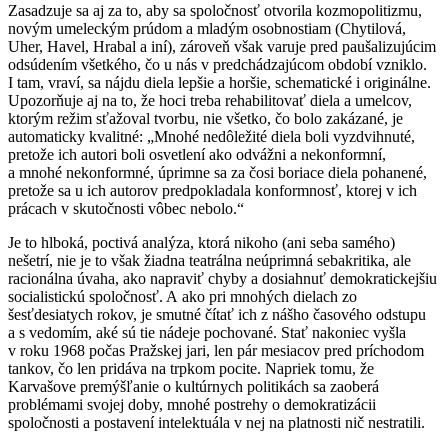
Zasadzuje sa aj za to, aby sa spoločnosť otvorila kozmopolitizmu,
novým umeleckým prúdom a mladým osobnostiam (Chytilová,
Uher, Havel, Hrabal a iní), zároveň však varuje pred paušalizujúcim
odsúdením všetkého, čo u nás v predchádzajúcom období vzniklo.
I tam, vraví, sa nájdu diela lepšie a horšie, schematické i originálne.
Upozorňuje aj na to, že hoci treba rehabilitovať diela a umelcov,
ktorým režim sťažoval tvorbu, nie všetko, čo bolo zakázané, je
automaticky kvalitné: „Mnohé nedôležité diela boli vyzdvihnuté,
pretože ich autori boli osvetlení ako odvážni a nekonformní,
a mnohé nekonformné, úprimne sa za čosi boriace diela pohanené,
pretože sa u ich autorov predpokladala konformnosť, ktorej v ich
prácach v skutočnosti vôbec nebolo.“
Je to hlboká, poctivá analýza, ktorá nikoho (ani seba samého)
nešetrí, nie je to však žiadna teatrálna neúprimná sebakritika, ale
racionálna úvaha, ako napraviť chyby a dosiahnuť demokratickejšiu
socialistickú spoločnosť. A ako pri mnohých dielach zo
šesťdesiatych rokov, je smutné čítať ich z nášho časového odstupu
a s vedomím, aké sú tie nádeje pochované. Stať nakoniec vyšla
v roku 1968 počas Pražskej jari, len pár mesiacov pred príchodom
tankov, čo len pridáva na trpkom pocite. Napriek tomu, že
Karvašove premýšľanie o kultúrnych politikách sa zaoberá
problémami svojej doby, mnohé postrehy o demokratizácii
spoločnosti a postavení intelektuála v nej na platnosti nič nestratili.