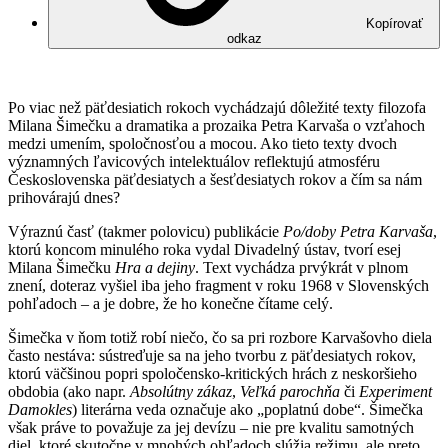
Kopírovať
odkaz
Po viac než päťdesiatich rokoch vychádzajú dôležité texty filozofa
Milana Šimečku a dramatika a prozaika Petra Karvaša o vzťahoch
medzi umením, spoločnosťou a mocou. Ako tieto texty dvoch
významných ľavicových intelektuálov reflektujú atmosféru
Československa päťdesiatych a šesťdesiatych rokov a čím sa nám
prihovárajú dnes?
Výraznú časť (takmer polovicu) publikácie
Po/doby Petra Karvaša
,
ktorú koncom minulého roka vydal Divadelný ústav, tvorí esej
Milana Šimečku
Hra a dejiny
. Text vychádza prvýkrát v plnom
znení, doteraz vyšiel iba jeho fragment v roku 1968 v Slovenských
pohľadoch – a je dobre, že ho konečne čítame celý.
Šimečka v ňom totiž robí niečo, čo sa pri rozbore Karvašovho diela
často nestáva: sústreďuje sa na jeho tvorbu z päťdesiatych rokov,
ktorú väčšinou popri spoločensko-kritických hrách z neskoršieho
obdobia (ako napr.
Absolútny zákaz
,
Veľká parochňa
či
Experiment
Damokles
) literárna veda označuje ako „poplatnú dobe“. Šimečka
však práve to považuje za jej devízu – nie pre kvalitu samotných
diel, ktoré skutočne v mnohých ohľadoch slúžia režimu, ale preto,