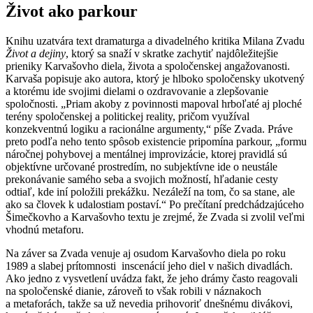
Život ako parkour
Knihu uzatvára text dramaturga a divadelného kritika Milana Zvadu
Život a dejiny
, ktorý sa snaží v skratke zachytiť najdôležitejšie
prieniky Karvašovho diela, života a spoločenskej angažovanosti.
Karvaša popisuje ako autora, ktorý je hlboko spoločensky ukotvený
a ktorému ide svojimi dielami o ozdravovanie a zlepšovanie
spoločnosti. „Priam akoby z povinnosti mapoval hrboľaté aj ploché
terény spoločenskej a politickej reality, pričom využíval
konzekventnú logiku a racionálne argumenty,“ píše Zvada. Práve
preto podľa neho tento spôsob existencie pripomína parkour, „formu
náročnej pohybovej a mentálnej improvizácie, ktorej pravidlá sú
objektívne určované prostredím, no subjektívne ide o neustále
prekonávanie samého seba a svojich možností, hľadanie cesty
odtiaľ, kde iní položili prekážku. Nezáleží na tom, čo sa stane, ale
ako sa človek k udalostiam postaví.“ Po prečítaní predchádzajúceho
Šimečkovho a Karvašovho textu je zrejmé, že Zvada si zvolil veľmi
vhodnú metaforu.
Na záver sa Zvada venuje aj osudom Karvašovho diela po roku
1989 a slabej prítomnosti inscenácií jeho diel v našich divadlách.
Ako jedno z vysvetlení uvádza fakt, že jeho drámy často reagovali
na spoločenské dianie, zároveň to však robili v náznakoch
a metaforách, takže sa už nevedia prihovoriť dnešnému divákovi,