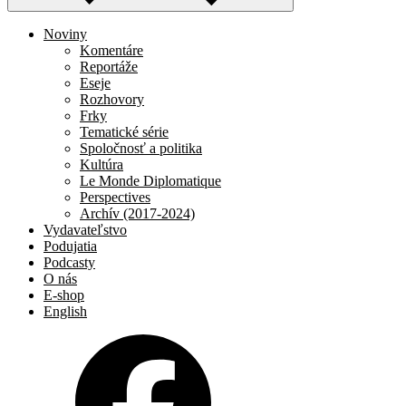
Noviny
Komentáre
Reportáže
Eseje
Rozhovory
Frky
Tematické série
Spoločnosť a politika
Kultúra
Le Monde Diplomatique
Perspectives
Archív (2017-2024)
Vydavateľstvo
Podujatia
Podcasty
O nás
E-shop
English