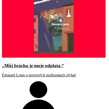
„Můj brácha je moje odplata.“
Édouard Louis o nerovných možnostiach zlyhať