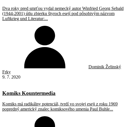
Dva roky pred smrťou vydal nemecký autor Winfried Georg Sebald
(1944-2001) útlu zbierku štyroch esejí pod pôsobivým názvom
Luftkrieg und Literatur:...
Dominik Želinský
Frky
9. 7. 2020
Komiks Kountermedia
Komiks má radikálny potenciál, tvrdí vo svojej eseji z roku 1969
popredný americký znalec komiksového umenia Paul Buhle...