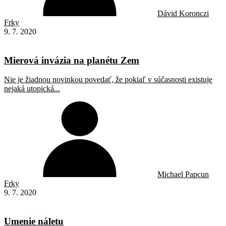
Dávid Koronczi
Frky
9. 7. 2020
Mierová invázia na planétu Zem
Nie je žiadnou novinkou povedať, že pokiaľ v súčasnosti existuje
nejaká utopická...
Michael Papcun
Frky
9. 7. 2020
Umenie náletu