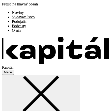
Prejsť na hlavný obsah
Noviny
Vydavateľstvo
Podujatia
Podcasty
O nás
Kapitál
Menu