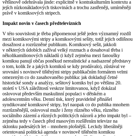
většinově odehrávala jinde: explicitně v kontrakulturním kontextu a
jejích nízkonákladových tiskovinách a trochu zastřeněji, umírněněji
právě v komiksových stripech.
Impakt novin v časech předtelevizních
V této souvislosti je třeba připomenout ještě jeden významný rozdíl
mezi komiksovými stripy a komiksovými sešity, totiž jejich odlišnou
dosažnost a rozrůzněné publikum. Komiksový sešit, jakkoli
v některých údobích zažíval velký rozmach a dosahoval třeba i
několikamilionových nákladů (i když zejména mezi fanoušky
komiksu panují občas poněkud nerealistické a nadsazené představy
o tom, kolik že a jakých komiksů se kdy prodávalo), zůstával ve
srovnání s novinově tištěnými stripy publikačním formátem velmi
omezeným co do zasahovaného publika: jak dokladují četné
historické sondy a analýzy, sešitový komiks byl po většinu 20.
století v USA záležitostí veskrze limitovanou, když dokázal
oslovovat především maskulinní populaci v dětském a
adolescentním věku. Denní tisk, který pravidelně přinášel
syndikované komiksové stripy, byl naopak co do publika mnohem
rozrůzněnější, oslovoval muže i ženy různého věku, různého
sociálního zázemí a různých politických názorů a jeho impakt byl –
zejména tedy v časech před masovým rozšířením televize na
sklonku padesátých let – mnohem plošnější. Leckdy liberálněji
orientovaná politická agenda v novinově tištěném komiksu