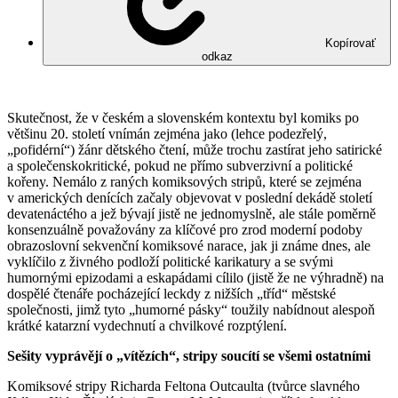
Kopírovať
odkaz
Skutečnost, že v českém a slovenském kontextu byl komiks po
většinu 20. století vnímán zejména jako (lehce podezřelý,
„pofidérní“) žánr dětského čtení, může trochu zastírat jeho satirické
a společenskokritické, pokud ne přímo subverzivní a politické
kořeny. Nemálo z raných komiksových stripů, které se zejména
v amerických denících začaly objevovat v poslední dekádě století
devatenáctého a jež bývají jistě ne jednomyslně, ale stále poměrně
konsenzuálně považovány za klíčové pro zrod moderní podoby
obrazoslovní sekvenční komiksové narace, jak ji známe dnes, ale
vyklíčilo z živného podloží politické karikatury a se svými
humornými epizodami a eskapádami cílilo (jistě že ne výhradně) na
dospělé čtenáře pocházející leckdy z nižších „tříd“ městské
společnosti, jimž tyto „humorné pásky“ toužily nabídnout alespoň
krátké katarzní vydechnutí a chvilkové rozptýlení.
Sešity vyprávějí o „vítězích“, stripy soucítí se všemi ostatními
Komiksové stripy Richarda Feltona Outcaulta (tvůrce slavného