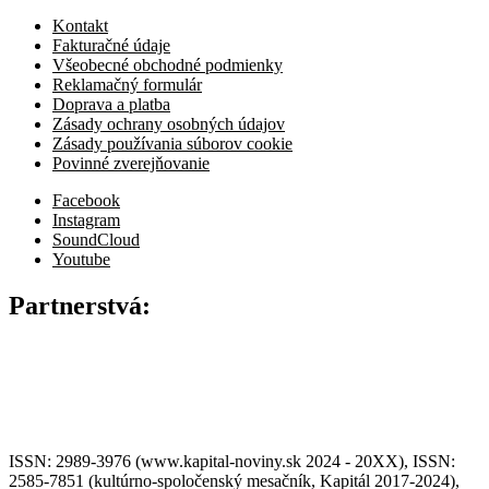
Kontakt
Fakturačné údaje
Všeobecné obchodné podmienky
Reklamačný formulár
Doprava a platba
Zásady ochrany osobných údajov
Zásady používania súborov cookie
Povinné zverejňovanie
Facebook
Instagram
SoundCloud
Youtube
Partnerstvá:
ISSN: 2989-3976 (www.kapital-noviny.sk 2024 - 20XX), ISSN:
2585-7851 (kultúrno-spoločenský mesačník, Kapitál 2017-2024),