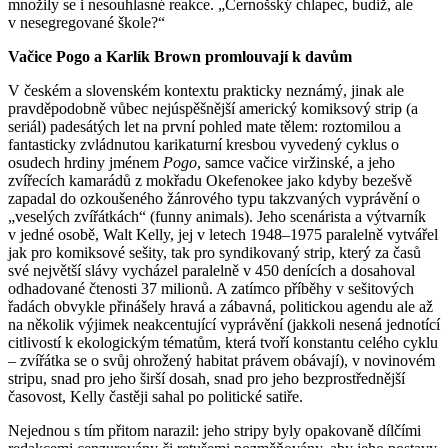
množily se i nesouhlasné reakce. „Černošský chlapec, budiž, ale
v nesegregované škole?“
Vačice Pogo a Karlík Brown promlouvají k davům
V českém a slovenském kontextu prakticky neznámý, jinak ale
pravděpodobně vůbec nejúspěšnější americký komiksový strip (a
seriál) padesátých let na první pohled mate tělem: roztomilou a
fantasticky zvládnutou karikaturní kresbou vyvedený cyklus o
osudech hrdiny jménem
Pogo
, samce vačice viržinské, a jeho
zvířecích kamarádů z mokřadu Okefenokee jako kdyby bezešvě
zapadal do ozkoušeného žánrového typu takzvaných vyprávění o
„veselých zvířátkách“ (funny animals). Jeho scenárista a výtvarník
v jedné osobě, Walt Kelly, jej v letech 1948–1975 paralelně vytvářel
jak pro komiksové sešity, tak pro syndikovaný strip, který za časů
své největší slávy vycházel paralelně v 450 denících a dosahoval
odhadované čtenosti 37 milionů. A zatímco příběhy v sešitových
řadách obvykle přinášely hravá a zábavná, politickou agendu ale až
na několik výjimek neakcentující vyprávění (jakkoli nesená jednotící
citlivostí k ekologickým tématům, která tvoří konstantu celého cyklu
– zvířátka se o svůj ohrožený habitat právem obávají), v novinovém
stripu, snad pro jeho širší dosah, snad pro jeho bezprostřednější
časovost, Kelly častěji sahal po politické satiře.
Nejednou s tím přitom narazil: jeho stripy byly opakovaně dílčími