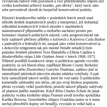
vyvolávala řádově větší pozornost a více příležitostného odporu než
vcelku konformní sešitový komiks „pro děcka“, který navíc sám
sebe preventivně zkrotil do bezpečně konzervativní podoby.
Historici komiksového média v posledních letech snesli snad
několik desítek inspirativních analýz a interpretací, jež dokladují
odhodlání komiksových tvůrců zkoušet v mantinelech
mainstreamově přípustného a možného nacházet prostor pro
formulaci vlastních politických názorů: coby progresivistické tak
byly zajímavě přečteny příběhy o kačerech z Kačerova Carla Barkse
z padesátých a šedesátých let, naopak jako velmi konzervativní (a
s dobovým zeitgeistem tak pro mnohé čtenáře neladící) bylo
popsáno šestileté působení Texe Blaisdella a Elliota Caplina u
dlouhověkého stripu
Little Orphan Annie
v letech 1968–1973.
Některé pozdější komiksové stripy si politickou agendu vyvolily
prakticky za své hlavní téma, například
Bloom County
Berkeley
Breatheda nebo
Doonesbury
Garryho Trudeaua, zatímco jiné se
samozřejmě jakýmkoli takovým aluzím zdaleka vyhýbaly. A pak
byly samozřejmě takové seriály, které do vod satiry či politického
komentáře zabloudily jen občas, ale pro svoji širokou popularitu
přesto vyvolaly velké pozdvižení, protože takové případy nabývaly
až platnost jistého manifestu. Když třeba Charles Schulz do jinak
politicky vcelku krotkého stripu
Peanuts
uvedl nového spolužáka
Karlíka Browna, černošského chlapce Franklina (autor se k tomu
nechal přesvědčit dopisy od čtenářů), vyvolalo to velké haló a