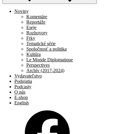
Noviny
Komentáre
Reportáže
Eseje
Rozhovory
Frky
Tematické série
Spoločnosť a politika
Kultúra
Le Monde Diplomatique
Perspectives
Archív (2017-2024)
Vydavateľstvo
Podujatia
Podcasty
O nás
E-shop
English