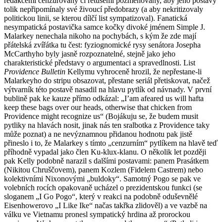
redakcemi cenzurovány či retušemi pozměňovány, aby jeho postavy
tolik nepřipomínaly své živoucí předobrazy (a aby nekritizovaly
politickou linii, se kterou dílčí list sympatizoval). Fanatická
nesympatická postavička samce kočky divoké jménem Simple J.
Malarkey nenechala nikoho na pochybách, s kým že zde mají
přátelská zvířátka tu čest: fyziognomické rysy senátora Josepha
McCarthyho byly jasně rozpoznatelné, stejně jako jeho
charakteristické představy o argumentaci a spravedlnosti. List
Providence Bulletin
Kellymu vyhroceně hrozil, že nepřestane-li
Malarkeyho do stripu obsazovat, přestane seriál přetiskovat, načež
výtvarník této postavě nasadil na hlavu pytlík od návnady. V první
bublině pak ke kauze přímo odkázal: „I’am afeared us will hafta
keep these bags over our heads, otherwise that chicken from
Providence might recognize us“ (Bojákuju se, že budem musit
pytliky na hlavách nosit, jinak nás ten sralbotka z Providence taky
může poznat) a ne nevýznamnou přidanou hodnotu pak jistě
přineslo i to, že Malarkey s tímto „cenzurním“ pytlíkem na hlavě teď
příhodně vypadal jako člen Ku-klux-klanu. O několik let později
pak Kelly podobně narazil s dalšími postavami: panem Prasátkem
(Nikitou Chruščovem), panem Kozlem (Fidelem Castrem) nebo
kolektivními Nixonovými „buldoky“. Samotný Pogo se pak ve
volebních rocích opakovaně ucházel o prezidentskou funkci (se
sloganem „I Go Pogo“, který v reakci na podobně oduševnělé
Eisenhowerovo „I Like Ike“ načas takřka zlidověl) a ve vazbě na
válku ve Vietnamu pronesl sympatický hrdina až prorockou