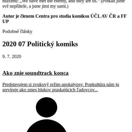
maximu: „We have met the enemy, and they are us.“ (Potkali jsme
své nepřátele, a jsme jimi my sami.)
Autor je členem Centra pro studia komiksu ÚČL AV ČR a FF
UP
Podobné články
2020
07
Politický
komiks
9. 7. 2020
Ako znie soundtrack konca
Predstavujem si zvukový režim apokalypsy. Popkultúra nám ju
servíruje ako zmes hlukov praskajúcich ľadovcov...