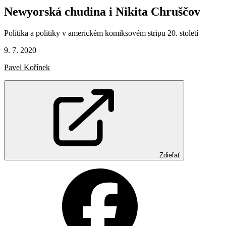
Newyorská
chudina
i
Nikita
Chruščov
Politika a politiky v americkém komiksovém stripu 20. století
9. 7. 2020
Pavel Kořínek
Zdieľať