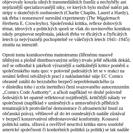
objevovaly kouzla silných transmediálních franšíz a nechyběly ani
nejrůznější specializovanější niky, ve kterých bylo možné nalézt jak
stripy o skutečných osobnostech (Charlie Chaplin, Laurel a Hardy),
tak třeba i nonsensové surreální experimenty (
The Wigglemuch
Herberta E. Crowleyho). Společenská kritika, reflexe dobových
témat, ideových a politických sporů se však do novinového komiksu
nikdy propisovat nepřestala, jakkoli třeba ve třicátých a čtyřicátých
letech (a nejvýrazněji pochopitelně ve válečných letech 1941–1945)
ztratila na intenzitě.
Oproti tomu komiksovému mainstreamu (šířenému masově
tištěnými a plošně distribuovanými sešity) trvalo ještě několik dekád,
než se odhodlal k jakékoli výraznější a radikálnější kritice poměrů a
společenského statu quo: v polovině padesátých let se v reakci na
senátní šetření odvážných prací z nakladatelské stáje EC Comics
obranně zatáhl do bezzubého bezpečí neproblematického (a
v důsledku toho i zcela inertního) čtení svazovaného autocenzurním
„Comics Code Authority“, a ačkoli například ve druhé polovině
šedesátých let opatrně reflektoval rozjitřenější, kritičtější nálady ve
společnosti (například v umírněných a umravněných příbězích
tematizujících protiválečné demonstrace či afroamerické hnutí za
občanská práva), většinově až do let osmdesátých nadále zůstával
v bezpečí konzervativní středostavovské konformity. Kousavá
politická satira, sžíravá a osvěživě neuctivá kritika stavu soudobé
americké společnosti či konkrétních politiků (a politik) se tak nadále