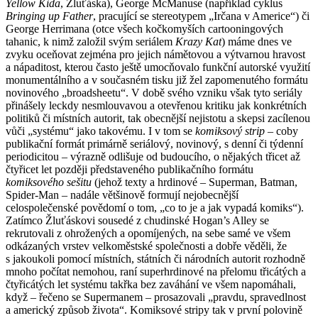
Yellow Kida
, Žluťáska), George McManuse (například cyklus
Bringing up Father
, pracující se stereotypem „Irčana v Americe“) či
George Herrimana (otce všech kočkomyších cartooningových
tahanic, k nimž založil svým seriálem
Krazy Kat
) máme dnes ve
zvyku oceňovat zejména pro jejich námětovou a výtvarnou hravost
a nápaditost, kterou často ještě umocňovalo funkční autorské využití
monumentálního a v současném tisku již žel zapomenutého formátu
novinového „broadsheetu“. V době svého vzniku však tyto seriály
přinášely leckdy nesmlouvavou a otevřenou kritiku jak konkrétních
politiků či místních autorit, tak obecnější nejistotu a skepsi zacílenou
vůči „systému“ jako takovému. I v tom se
komiksový strip
– coby
publikační formát primárně seriálový, novinový, s denní či týdenní
periodicitou – výrazně odlišuje od budoucího, o nějakých třicet až
čtyřicet let později představeného publikačního formátu
komiksového sešitu
(jehož texty a hrdinové – Superman, Batman,
Spider-Man – nadále většinově formují nejobecnější
celospolečenské povědomí o tom, „co to je a jak vypadá komiks“).
Zatímco Žluťáskovi sousedé z chudinské Hogan’s Alley se
rekrutovali z ohrožených a opomíjených, na sebe samé ve všem
odkázaných vrstev velkoměstské společnosti a dobře věděli, že
s jakoukoli pomocí místních, státních či národních autorit rozhodně
mnoho počítat nemohou, raní superhrdinové na přelomu třicátých a
čtyřicátých let systému takřka bez zaváhání ve všem napomáhali,
když – řečeno se Supermanem – prosazovali „pravdu, spravedlnost
a americký způsob života“. Komiksové stripy tak v první polovině