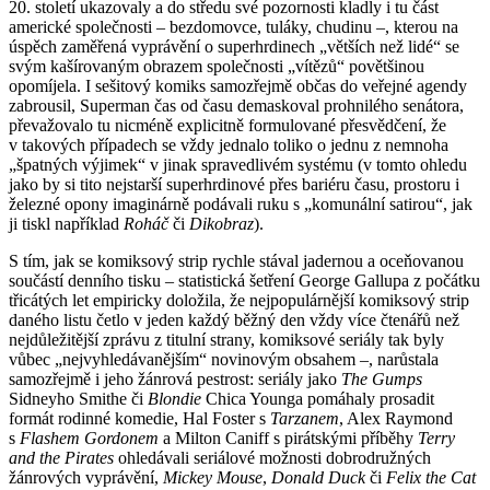
20. století ukazovaly a do středu své pozornosti kladly i tu část
americké společnosti – bezdomovce, tuláky, chudinu –, kterou na
úspěch zaměřená vyprávění o superhrdinech „větších než lidé“ se
svým kašírovaným obrazem společnosti „vítězů“ povětšinou
opomíjela. I sešitový komiks samozřejmě občas do veřejné agendy
zabrousil, Superman čas od času demaskoval prohnilého senátora,
převažovalo tu nicméně explicitně formulované přesvědčení, že
v takových případech se vždy jednalo toliko o jednu z nemnoha
„špatných výjimek“ v jinak spravedlivém systému (v tomto ohledu
jako by si tito nejstarší superhrdinové přes bariéru času, prostoru i
železné opony imaginárně podávali ruku s „komunální satirou“, jak
ji tiskl například
Roháč
či
Dikobraz
).
S tím, jak se komiksový strip rychle stával jadernou a oceňovanou
součástí denního tisku – statistická šetření George Gallupa z počátku
třicátých let empiricky doložila, že nejpopulárnější komiksový strip
daného listu četlo v jeden každý běžný den vždy více čtenářů než
nejdůležitější zprávu z titulní strany, komiksové seriály tak byly
vůbec „nejvyhledávanějším“ novinovým obsahem –, narůstala
samozřejmě i jeho žánrová pestrost: seriály jako
The Gumps
Sidneyho Smithe či
Blondie
Chica Younga pomáhaly prosadit
formát rodinné komedie, Hal Foster s
Tarzanem
, Alex Raymond
s
Flashem Gordonem
a Milton Caniff s pirátskými příběhy
Terry
and the Pirates
ohledávali seriálové možnosti dobrodružných
žánrových vyprávění,
Mickey Mouse
,
Donald Duck
či
Felix the Cat