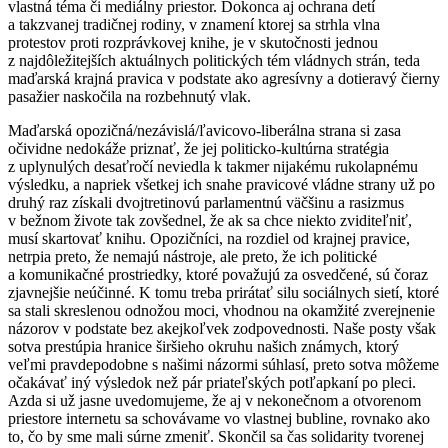
vlastná téma či mediálny priestor. Dokonca aj ochrana detí
a takzvanej tradičnej rodiny, v znamení ktorej sa strhla vlna
protestov proti rozprávkovej knihe, je v skutočnosti jednou
z najdôležitejších aktuálnych politických tém vládnych strán, teda
maďarská krajná pravica v podstate ako agresívny a dotieravý čierny
pasažier naskočila na rozbehnutý vlak.
Maďarská opozičná/nezávislá/ľavicovo-liberálna strana si zasa
očividne nedokáže priznať, že jej politicko-kultúrna stratégia
z uplynulých desaťročí neviedla k takmer nijakému rukolapnému
výsledku, a napriek všetkej ich snahe pravicové vládne strany už po
druhý raz získali dvojtretinovú parlamentnú väčšinu a rasizmus
v bežnom živote tak zovšednel, že ak sa chce niekto zviditeľniť,
musí skartovať knihu. Opozičníci, na rozdiel od krajnej pravice,
netrpia preto, že nemajú nástroje, ale preto, že ich politické
a komunikačné prostriedky, ktoré považujú za osvedčené, sú čoraz
zjavnejšie neúčinné. K tomu treba prirátať silu sociálnych sietí, ktoré
sa stali skreslenou odnožou moci, vhodnou na okamžité zverejnenie
názorov v podstate bez akejkoľvek zodpovednosti. Naše posty však
sotva prestúpia hranice širšieho okruhu našich známych, ktorý
veľmi pravdepodobne s našimi názormi súhlasí, preto sotva môžeme
očakávať iný výsledok než pár priateľských potľapkaní po pleci.
Azda si už jasne uvedomujeme, že aj v nekonečnom a otvorenom
priestore internetu sa schovávame vo vlastnej bubline, rovnako ako
to, čo by sme mali súrne zmeniť. Skončil sa čas solidarity tvorenej