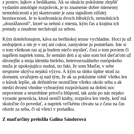
z postov, lajkov a bedákania. Ak sa situáciu pokúsime zlepšiť
vydaním antológie rozprávok, je to znamenie dobre mienenej
nemohúcnosti a jej skartovanie je zasa signálom zúfalej
bezmocnosti. Je to konfrontácia dvoch hlbokých, nemohúcich
„dourážaností“, ktoré sa nehnú z miesta, kým čas a krajina ich
pomaly a znudene nechávajú za sebou.
Kým dotelefonujem, káva na berlínskej terase vychladne. Hoci ju už
nedopijem a nie je v nej ani cukor, zamyslene ju pomiešam. Iste si
o tom všetkom raz aj ja budem niečo myslieť, čosi o tom poviem či
napíšem napriek tomu, že nemám deti a aj sám som bol dieťaťom už
dávnejšie a moja identita bieleho, heterosexuálneho európskeho
muža je upokojujúco nudná, no fakt, že som Maďar, v sebe
nesporne ukrýva nejakú výzvu. A kým sa slnko úplne stratí za
domami, uvažujem aj nad tým, že ak sa pokúsime robiť všetko len
o kúsok lepšie, ak definitívne nezničíme všetko okolo seba a ak
medzi dvomi vhodne vybranými rozprávkami na dobrú noc
nepovieme a neurobíme priveľa hlúpostí, tak azda po nás nejako
vyrastie generácia, ktorá neničí knihy, rozpráva len vtedy, keď má
skutočne čo povedať, a napriek veľkému chvatu sa z času na čas
obzrie za seba, či sú všetci v poriadku.
Z maďarčiny preložila Galina Sándorová