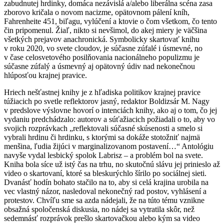
zabudnutej hrdinky, domáca nezávislá a/alebo liberálna scéna zasa
zborovo kričala o novom nacizme, opätovnom pálení kníh,
Fahrenheite 451, biľagu, vylúčení a ktovie o čom všetkom, čo tento
čin pripomenul. Žiaľ, nikto si nevšimol, do akej miery je väčšina
všetkých prejavov anachronická. Symbolicky skartovať knihu
v roku 2020, vo svete cloudov, je súčasne zúfalé i úsmevné, no
v čase celosvetového posilňovania nacionálneho populizmu je
súčasne zúfalý a úsmevný aj opätovný údiv nad nekonečnou
hlúposťou krajnej pravice.
Hriech nešťastnej knihy je z hľadiska politikov krajnej pravice
túžiacich po svetle reflektorov jasný, redaktor Boldizsár M. Nagy
v predslove výslovne hovorí o intenciách knihy, ako aj o tom, čo jej
vydaniu predchádzalo: autorov a súťažiacich požiadali o to, aby vo
svojich rozprávkach „reflektovali súčasné skúsenosti a smelo si
vybrali hrdinu či hrdinku, s ktorými sa dokáže stotožniť najmä
menšina, ľudia žijúci v marginalizovanom postavení…“ Antológiu
navyše vydal lesbický spolok Labrisz – a problém bol na svete.
Kniha bola síce už istý čas na trhu, no skutočnú slávu jej prinieslo až
video o skartovaní, ktoré sa bleskurýchlo šírilo po sociálnej sieti.
Dvanásť hodín bohato stačilo na to, aby si celá krajina urobila na
vec vlastný názor, nasledoval nekonečný rad postov, vyhlásení a
protestov. Chvíľu sme sa azda nádejali, že na túto tému vznikne
obsažná spoločenská diskusia, no nádej sa vytratila skôr, než
sedemnásť rozprávok prešlo skartovačkou alebo kým sa video