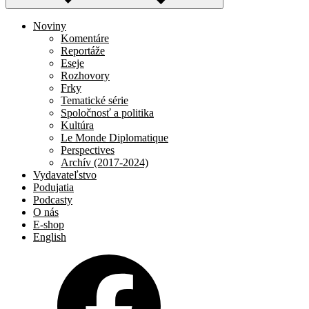
Noviny
Komentáre
Reportáže
Eseje
Rozhovory
Frky
Tematické série
Spoločnosť a politika
Kultúra
Le Monde Diplomatique
Perspectives
Archív (2017-2024)
Vydavateľstvo
Podujatia
Podcasty
O nás
E-shop
English