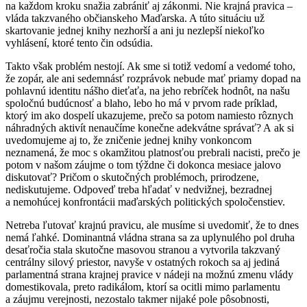
na každom kroku snažia zabrániť aj zákonmi. Nie krajná pravica –
vláda takzvaného občianskeho Maďarska. A túto situáciu už
skartovanie jednej knihy nezhorší a ani ju nezlepší niekoľko
vyhlásení, ktoré tento čin odsúdia.
Takto však problém nestojí. Ak sme si totiž vedomí a vedomé toho,
že zopár, ale ani sedemnásť rozprávok nebude mať priamy dopad na
pohlavnú identitu nášho dieťaťa, na jeho rebríček hodnôt, na našu
spoločnú budúcnosť a blaho, lebo ho má v prvom rade príklad,
ktorý im ako dospelí ukazujeme, prečo sa potom namiesto rôznych
náhradných aktivít nenaučíme konečne adekvátne správať? A ak si
uvedomujeme aj to, že zničenie jednej knihy vonkoncom
neznamená, že moc s okamžitou platnosťou prebrali nacisti, prečo je
potom v našom záujme o tom týždne či dokonca mesiace jalovo
diskutovať? Pričom o skutočných problémoch, prirodzene,
nediskutujeme. Odpoveď treba hľadať v nedvižnej, bezradnej
a nemohúcej konfrontácii maďarských politických spoločenstiev.
Netreba ľutovať krajnú pravicu, ale musíme si uvedomiť, že to dnes
nemá ľahké. Dominantná vládna strana sa za uplynulého pol druha
desaťročia stala skutočne masovou stranou a vytvorila takzvaný
centrálny silový priestor, navyše v ostatných rokoch sa aj jediná
parlamentná strana krajnej pravice v nádeji na možnú zmenu vlády
domestikovala, preto radikálom, ktorí sa ocitli mimo parlamentu
a záujmu verejnosti, nezostalo takmer nijaké pole pôsobnosti,