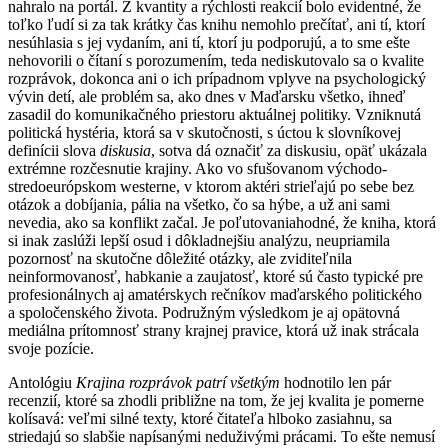
nahralo na portál. Z kvantity a rýchlosti reakcií bolo evidentné, že
toľko ľudí si za tak krátky čas knihu nemohlo prečítať, ani tí, ktorí
nesúhlasia s jej vydaním, ani tí, ktorí ju podporujú, a to sme ešte
nehovorili o čítaní s porozumením, teda nediskutovalo sa o kvalite
rozprávok, dokonca ani o ich prípadnom vplyve na psychologický
vývin detí, ale problém sa, ako dnes v Maďarsku všetko, ihneď
zasadil do komunikačného priestoru aktuálnej politiky. Vzniknutá
politická hystéria, ktorá sa v skutočnosti, s úctou k slovníkovej
definícii slova
diskusia
, sotva dá označiť za diskusiu, opäť ukázala
extrémne rozčesnutie krajiny. Ako vo sfušovanom východo-
stredoeurópskom westerne, v ktorom aktéri strieľajú po sebe bez
otázok a dobíjania, pália na všetko, čo sa hýbe, a už ani sami
nevedia, ako sa konflikt začal. Je poľutovaniahodné, že kniha, ktorá
si inak zaslúži lepší osud i dôkladnejšiu analýzu, neupriamila
pozornosť na skutočne dôležité otázky, ale zviditeľnila
neinformovanosť, habkanie a zaujatosť, ktoré sú často typické pre
profesionálnych aj amatérskych rečníkov maďarského politického
a spoločenského života. Podružným výsledkom je aj opätovná
mediálna prítomnosť strany krajnej pravice, ktorá už inak strácala
svoje pozície.
Antológiu
Krajina rozprávok patrí všetkým
hodnotilo len pár
recenzií, ktoré sa zhodli približne na tom, že jej kvalita je pomerne
kolísavá: veľmi silné texty, ktoré čitateľa hlboko zasiahnu, sa
striedajú so slabšie napísanými neduživými prácami. To ešte nemusí