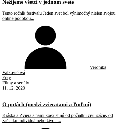
Nežijeme všetci v jednom svete
Tento ročník festivalu Jeden svet bol výnimočný nielen svojou
online podobou...
Veronika
Valkovičová
Frky
Filmy a seriály
11. 12. 2020
O putách (medzi zvieratami a ľuďmi)
Kráska a Zviera s nami koexistujú od počiatku civilizácie, od
začiatku individuálneho života...