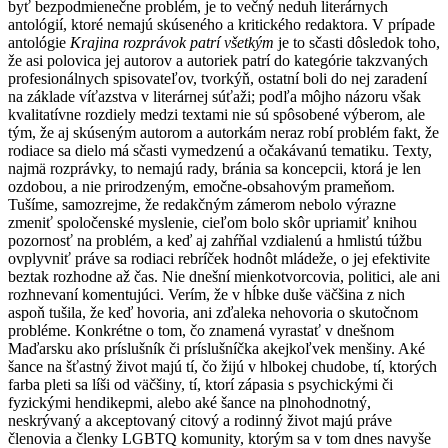
byť bezpodmienečne problém, je to večný neduh literárnych
antológií, ktoré nemajú skúseného a kritického redaktora. V prípade
antológie
Krajina rozprávok patrí všetkým
je to sčasti dôsledok toho,
že asi polovica jej autorov a autoriek patrí do kategórie takzvaných
profesionálnych spisovateľov, tvorkýň, ostatní boli do nej zaradení
na základe víťazstva v literárnej súťaži; podľa môjho názoru však
kvalitatívne rozdiely medzi textami nie sú spôsobené výberom, ale
tým, že aj skúseným autorom a autorkám neraz robí problém fakt, že
rodiace sa dielo má sčasti vymedzenú a očakávanú tematiku. Texty,
najmä rozprávky, to nemajú rady, bránia sa koncepcii, ktorá je len
ozdobou, a nie prirodzeným, emočne-obsahovým prameňom.
Tušíme, samozrejme, že redakčným zámerom nebolo výrazne
zmeniť spoločenské myslenie, cieľom bolo skôr upriamiť knihou
pozornosť na problém, a keď aj zahŕňal vzdialenú a hmlistú túžbu
ovplyvniť práve sa rodiaci rebríček hodnôt mládeže, o jej efektivite
beztak rozhodne až čas. Nie dnešní mienkotvorcovia, politici, ale ani
rozhnevaní komentujúci. Verím, že v hĺbke duše väčšina z nich
aspoň tušila, že keď hovoria, ani zďaleka nehovoria o skutočnom
probléme. Konkrétne o tom, čo znamená vyrastať v dnešnom
Maďarsku ako príslušník či príslušníčka akejkoľvek menšiny. Aké
šance na šťastný život majú tí, čo žijú v hlbokej chudobe, tí, ktorých
farba pleti sa líši od väčšiny, tí, ktorí zápasia s psychickými či
fyzickými hendikepmi, alebo aké šance na plnohodnotný,
neskrývaný a akceptovaný citový a rodinný život majú práve
členovia a členky LGBTQ komunity, ktorým sa v tom dnes navyše