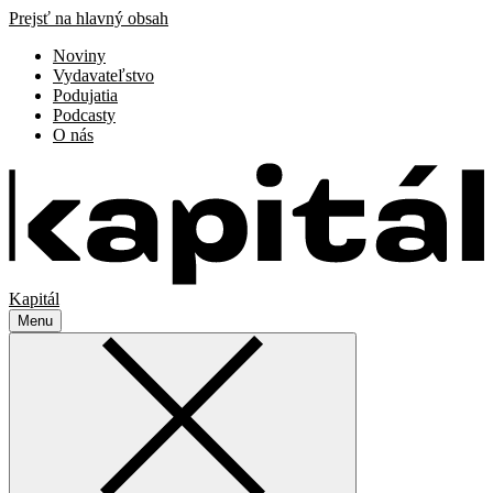
Prejsť na hlavný obsah
Noviny
Vydavateľstvo
Podujatia
Podcasty
O nás
Kapitál
Menu