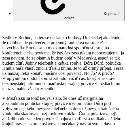
Kopírovať
odkaz
Sedím v Berlíne, na terase neďaleko budovy Umeleckej akadémie.
Je október, ale podvečer je príjemný, ani káva na stole ešte
nevychladla. Stretla sa tu medzinárodná spoločnosť, sme na
konferencii a ešte nevieme, že istý čas zasa nikam nepocestujeme, ja
zasa neviem, že za okamih budem opäť v Maďarsku, aspoň sa tak
budem cítiť. Jediný telefonát a krátka správa: Dóra Dúró, politička
Hnutia naša vlasť, zničila ďalšiu knihu. Je to už druhý prípad. Teraz
už naozaj treba konať, musíme čosi povedať. No čo? A prečo?
V uplynulom období som si zabudol vážiť čas, ktorý sme strávili
bez neustálej prítomnosti maďarskej krajnej pravice v médiách, no
teraz sa náhle všetko zmenilo.
V Maďarsku sa totiž kedysi stalo, že dnes už marginálna
a zabudnutá politička krajnej pravice menom Dóra Dúró pod
vplyvom nejakého nevysvetliteľného a dnes už nevypátrateľného
vnuknutia skartovala rozprávkovú knižku. Čoraz polarizovanejšia
a už dlho nie za jeden povraz ťahajúca maďarská radikálna a/alebo
krajná pravica svorne oslavovala nečakaný návrat svojej dávno