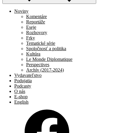
Noviny
Komentáre
Reportáže
Eseje
Rozhovory
Frky
Tematické série
Spoločnosť a politika
Kultúra
Le Monde Diplomatique
Perspectives
Archív (2017-2024)
Vydavateľstvo
Podujatia
Podcasty
O nás
E-shop
English