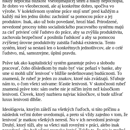
nikdy nepocítia blízkosť všeobjímajúcej smrti a nikdy nepochopia,
že dobro vo všeobecnosti, ale aj konkrétne dobro, spočíva vo
výrobe. V kolektívnom systéme práce stojí smrť pred každým a
každý má len jednu úlohu: zachrániť sa pomocou práce a jej
produktov. Inak, ako už bolo povedané, hrozí hlad. Prirodzené,
nevedomé procesy tohto socialistického pracovného systému majú
za cieľ priviesť celé ľudstvo do práce, aby sa zvýšila produktivita,
zachovala bezpečnosť a posilnila ľudskosť a aby sa pomocou
zvýšenej úrovne produktivity zaistila ľudská existencia. Tento
systém, ktorý sa nestará len o konkrétnych jednotlivcov, ale o celé
ľudstvo, má, samozrejme, úplnú pravdu.
Práve tak ako kapitalistický systém garantuje právo a slobodu
pracovať, čoho dôsledkom by malo byť viac peňazí v banke, aby
sme si mohli užiť lenivosť v bližšie nedefinovanej budúcnosti. To
znamená, že rubeľ je jeden zo znakov, ktoré nás zvádzajú. Sľubuje
nám to, o čom všetci snívame: šťastie lenivosti. V skutočnosti rubeľ
znamená práve toto: sám osebe nie je ničím iným než kúsočkom
lenivosti. Človek, ktorý nazbiera najviac kúsočkov, si bude užívať
luxus lenivosti dlhšie.
Ideológovia, ktorým záleží na všetkých ľuďoch, si túto príčinu a
následok veľmi dobre uvedomujú, a preto sú vždy zajedno v tom, že
lenivosť je matkou všetkých nerestí. No v ich nevedomí jestvuje
Druhý, ktorý túži, aby sa všetci stali rovnými v práci, alebo inak