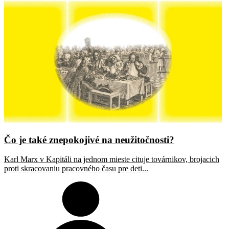
Čo je také znepokojivé na neužitočnosti?
Karl Marx v Kapitáli na jednom mieste cituje továrnikov, brojacich
proti skracovaniu pracovného času pre deti...