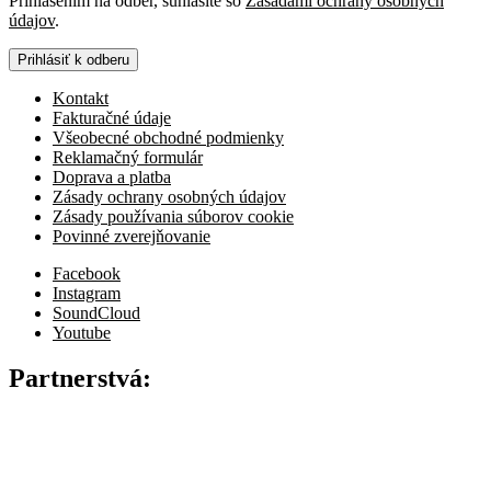
Prihlásením na odber, súhlasíte so
Zásadami ochrany osobných
údajov
.
Prihlásiť k odberu
Kontakt
Fakturačné údaje
Všeobecné obchodné podmienky
Reklamačný formulár
Doprava a platba
Zásady ochrany osobných údajov
Zásady používania súborov cookie
Povinné zverejňovanie
Facebook
Instagram
SoundCloud
Youtube
Partnerstvá: