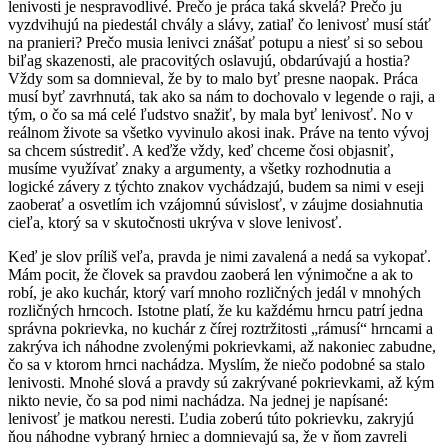
lenivosti je nespravodlivé. Prečo je práca taká skvelá? Prečo ju
vyzdvihujú na piedestál chvály a slávy, zatiaľ čo lenivosť musí stáť
na pranieri? Prečo musia lenivci znášať potupu a niesť si so sebou
biľag skazenosti, ale pracovitých oslavujú, obdarúvajú a hostia?
Vždy som sa domnieval, že by to malo byť presne naopak. Práca
musí byť zavrhnutá, tak ako sa nám to dochovalo v legende o raji, a
tým, o čo sa má celé ľudstvo snažiť, by mala byť lenivosť. No v
reálnom živote sa všetko vyvinulo akosi inak. Práve na tento vývoj
sa chcem sústrediť. A keďže vždy, keď chceme čosi objasniť,
musíme využívať znaky a argumenty, a všetky rozhodnutia a
logické závery z týchto znakov vychádzajú, budem sa nimi v eseji
zaoberať a osvetlím ich vzájomnú súvislosť, v záujme dosiahnutia
cieľa, ktorý sa v skutočnosti ukrýva v slove lenivosť.
Keď je slov príliš veľa, pravda je nimi zavalená a nedá sa vykopať.
Mám pocit, že človek sa pravdou zaoberá len výnimočne a ak to
robí, je ako kuchár, ktorý varí mnoho rozličných jedál v mnohých
rozličných hrncoch. Istotne platí, že ku každému hrncu patrí jedna
správna pokrievka, no kuchár z čírej roztržitosti „rámusí“ hrncami a
zakrýva ich náhodne zvolenými pokrievkami, až nakoniec zabudne,
čo sa v ktorom hrnci nachádza. Myslím, že niečo podobné sa stalo
lenivosti. Mnohé slová a pravdy sú zakrývané pokrievkami, až kým
nikto nevie, čo sa pod nimi nachádza. Na jednej je napísané:
lenivosť je matkou neresti. Ľudia zoberú túto pokrievku, zakryjú
ňou náhodne vybraný hrniec a domnievajú sa, že v ňom zavreli