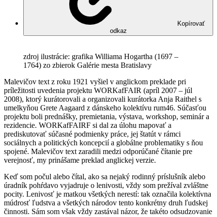
Kopírovať
odkaz
zdroj ilustrácie: grafika Williama Hogartha (1697 –
1764) zo zbierok Galérie mesta Bratislavy
Malevičov text z roku 1921 vyšiel v anglickom preklade pri
príležitosti uvedenia projektu WORKafFAIR (apríl 2007 – júl
2008), ktorý kurátorovali a organizovali kurátorka Anja Raithel s
umelkyňou Grete Aagaard z dánskeho kolektívu rum46. Súčasťou
projektu boli prednášky, premietania, výstava, workshop, seminár a
rezidencie. WORKafFAIRF si dal za úlohu mapovať a
prediskutovať súčasné podmienky práce, jej štatút v rámci
sociálnych a politických koncepcií a globálne problematiky s ňou
spojené. Malevičov text zaradili medzi odporúčané čítanie pre
verejnosť, my prinášame preklad anglickej verzie.
Keď som počul alebo čítal, ako sa nejaký rodinný príslušník alebo
úradník pohŕdavo vyjadruje o lenivosti, vždy som prežíval zvláštne
pocity. Lenivosť je matkou všetkých nerestí: tak označila kolektívna
múdrosť ľudstva a všetkých národov tento konkrétny druh ľudskej
činnosti. Sám som však vždy zastával názor, že takéto odsudzovanie