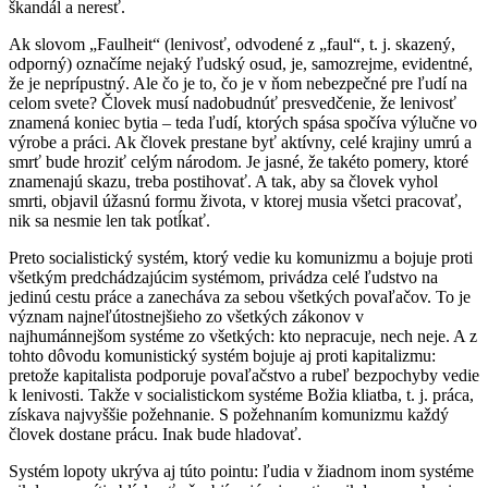
škandál a neresť.
Ak slovom „Faulheit“ (lenivosť, odvodené z „faul“, t. j. skazený,
odporný) označíme nejaký ľudský osud, je, samozrejme, evidentné,
že je neprípustný. Ale čo je to, čo je v ňom nebezpečné pre ľudí na
celom svete? Človek musí nadobudnúť presvedčenie, že lenivosť
znamená koniec bytia – teda ľudí, ktorých spása spočíva výlučne vo
výrobe a práci. Ak človek prestane byť aktívny, celé krajiny umrú a
smrť bude hroziť celým národom. Je jasné, že takéto pomery, ktoré
znamenajú skazu, treba postihovať. A tak, aby sa človek vyhol
smrti, objavil úžasnú formu života, v ktorej musia všetci pracovať,
nik sa nesmie len tak potĺkať.
Preto socialistický systém, ktorý vedie ku komunizmu a bojuje proti
všetkým predchádzajúcim systémom, privádza celé ľudstvo na
jedinú cestu práce a zanecháva za sebou všetkých povaľačov. To je
význam najneľútostnejšieho zo všetkých zákonov v
najhumánnejšom systéme zo všetkých: kto nepracuje, nech neje. A z
tohto dôvodu komunistický systém bojuje aj proti kapitalizmu:
pretože kapitalista podporuje povaľačstvo a rubeľ bezpochyby vedie
k lenivosti. Takže v socialistickom systéme Božia kliatba, t. j. práca,
získava najvyššie požehnanie. S požehnaním komunizmu každý
človek dostane prácu. Inak bude hladovať.
Systém lopoty ukrýva aj túto pointu: ľudia v žiadnom inom systéme