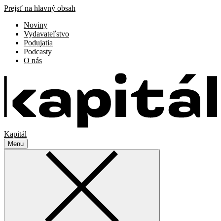
Prejsť na hlavný obsah
Noviny
Vydavateľstvo
Podujatia
Podcasty
O nás
Kapitál
Menu