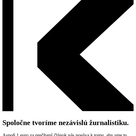
Spoločne tvoríme nezávislú žurnalistiku.
Aspoň 1 euro za prečítaný článok nás posúva k tomu, aby sme tu