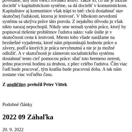
povedané, aby boli všetci rovnako leniví. Takže to, čo nie je možné
docieliť v kapitalistickom systéme, sa dá docieliť v komunistickom.
Kapitalistov aj komunistov však trápi to isté: chcú dosiahnuť stav
skutočnej ľudskosti, ktorou je lenivosť. V hlbokom nevedomí
systému sa ukrýva práve táto pravda. Z nejakého dôvodu ju však
nikto naozaj nepochopil. Nikdy sme nemali systém práce, ktorý by
popisoval riešenie problémov ľudstva takto: vaše úsilie je v
skutočnosti cesta k lenivosti. Miesto toho všade narážame na
bezútešné vyjadrenia, ktoré nám pripomínajú hodnotu práce a
závery, podľa ktorých je práca nevyhnutná a nie je ju možné
odložiť. A v skutočnosti je zámerom socialistického systému
dosiahnuť tento cieľ pomocou práce: sňať toto bremeno neresti,
jednu pracovnú hodinu za druhou, z pliec celého ľudstva. Čím viac
ľudí bude pracovať, tým kratšia bude pracovná doba. A tak nám
zostane viac voľného času.
Z
angličtiny
preložil Peter Vittek
Podobné články
2022
09
Záhaľka
20. 9. 2022