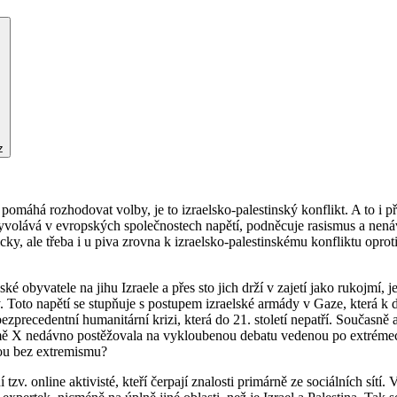
z
 pomáhá rozhodovat volby, je to izraelsko-palestinský konflikt. A to i p
 vyvolává v evropských společnostech napětí, podněcuje rasismus a nená
icky, ale třeba i u piva zrovna k izraelsko-palestinskému konfliktu opr
ské obyvatele na jihu Izraele a přes sto jich drží v zajetí jako rukojmí,
. Toto napětí se stupňuje s postupem izraelské armády v Gaze, která k 
bezprecedentní humanitární krizi, která do 21. století nepatří. Současn
ormě X nedávno postěžovala na vykloubenou debatu vedenou po extrém
ou bez extremismu?
tzv. online aktivisté, kteří čerpají znalosti primárně ze sociálních sítí