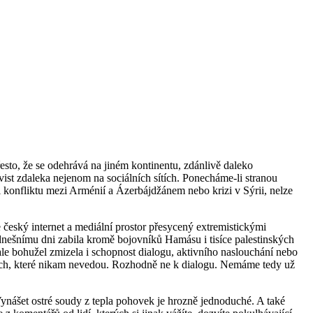
řesto, že se odehrává na jiném kontinentu, zdánlivě daleko
vist zdaleka nejenom na sociálních sítích. Ponecháme-li stranou
oti konfliktu mezi Arménií a Ázerbájdžánem nebo krizi v Sýrii, nelze
 je český internet a mediální prostor přesycený extremistickými
dnešnímu dni zabila kromě bojovníků Hamásu i tisíce palestinských
ě ale bohužel zmizela i schopnost dialogu, aktivního naslouchání nebo
ech, které nikam nevedou. Rozhodně ne k dialogu. Nemáme tedy už
. Vynášet ostré soudy z tepla pohovek je hrozně jednoduché. A také