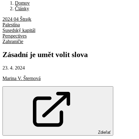
Domov
Články
2024 04 Štrajk
Palestína
Susedský kapitál
Perspectives
Zahraničie
Zásadní
je
umět
volit
slova
23. 4. 2024
Marina V. Šternová
Zdieľať