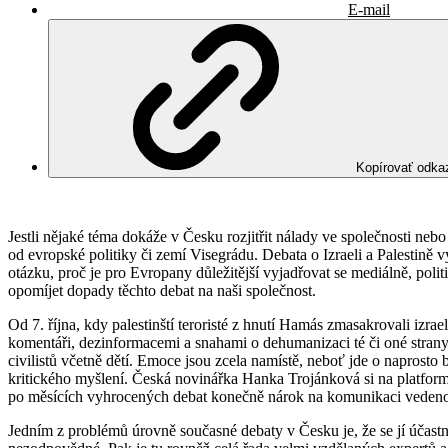
E-mail
Kopírovať odka
Jestli nějaké téma dokáže v Česku rozjitřit nálady ve společnosti nebo
od evropské politiky či zemí Visegrádu. Debata o Izraeli a Palestině
otázku, proč je pro Evropany důležitější vyjadřovat se mediálně, polit
opomíjet dopady těchto debat na naši společnost.
Od 7. října, kdy palestinští teroristé z hnutí Hamás zmasakrovali izrael
komentáři, dezinformacemi a snahami o dehumanizaci té či oné strany
civilistů včetně dětí. Emoce jsou zcela namístě, neboť jde o naprosto 
kritického myšlení. Česká novinářka Hanka Trojánková si na platf
po měsících vyhrocených debat konečně nárok na komunikaci veden
Jedním z problémů úrovně současné debaty v Česku je, že se jí účastní 