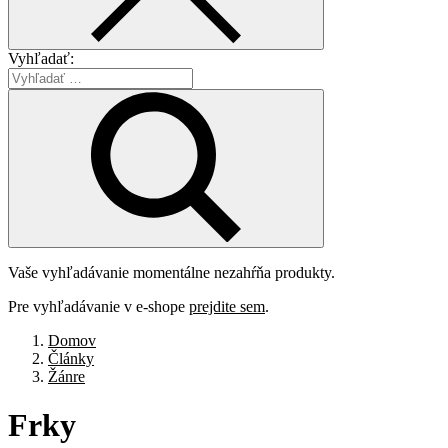
Vyhľadať:
Vaše vyhľadávanie momentálne nezahŕňa produkty.
Pre vyhľadávanie v e-shope
prejdite sem
.
Domov
Články
Žánre
Frky