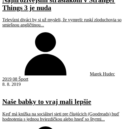
Things 3 je nuda
Televízni diváci by si už mysleli, že vymreli: ruskí zloduchovia so
smiešnou angličtinou...
Marek Hudec
2019 08 Šport
8. 8. 2019
Naše babky to vraj mali lepšie
Keď má knižka na sociálnej sieti pre čítajúcich (Goodreads) buď
hodnotenia s jednou hviezdičkou alebo hneď so štyrmi...