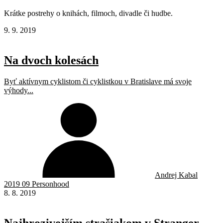
Krátke postrehy o knihách, filmoch, divadle či hudbe.
9. 9. 2019
Na dvoch kolesách
Byť aktívnym cyklistom či cyklistkou v Bratislave má svoje
výhody...
Andrej Kabal
2019 09 Personhood
8. 8. 2019
Najhrozivejším strašiakom v Stranger