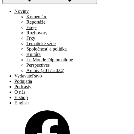
Noviny
Komentáre
Reportáže
Eseje
Rozhovory
Frky
Tematické série
Spoločnosť a politika
Kultúra
Le Monde Diplomatique
Perspectives
Archív (2017-2024)
Vydavateľstvo
Podujatia
Podcasty
O nás
E-shop
English