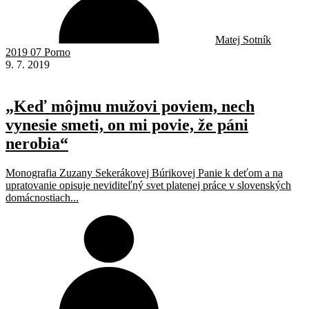
Matej Sotník
2019 07 Porno
9. 7. 2019
„Keď môjmu mužovi poviem, nech
vynesie smeti, on mi povie, že páni
nerobia“
Monografia Zuzany Sekerákovej Búrikovej Panie k deťom a na
upratovanie opisuje neviditeľný svet platenej práce v slovenských
domácnostiach...