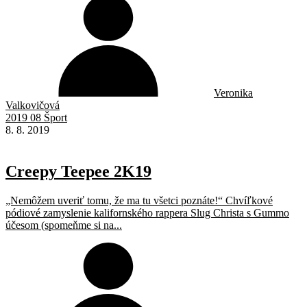
Veronika
Valkovičová
2019 08 Šport
8. 8. 2019
Creepy Teepee 2K19
„Nemôžem uveriť tomu, že ma tu všetci poznáte!“ Chvíľkové
pódiové zamyslenie kalifornského rappera Slug Christa s Gummo
účesom (spomeňme si na...