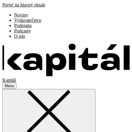
Prejsť na hlavný obsah
Noviny
Vydavateľstvo
Podujatia
Podcasty
O nás
Kapitál
Menu