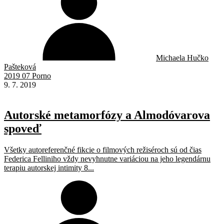
Michaela Hučko
Pašteková
2019 07 Porno
9. 7. 2019
Autorské metamorfózy a Almodóvarova
spoveď
Všetky autoreferenčné fikcie o filmových režiséroch sú od čias
Federica Felliniho vždy nevyhnutne variáciou na jeho legendárnu
terapiu autorskej intimity 8...