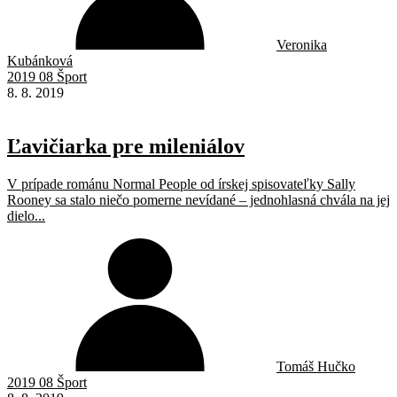
Veronika
Kubánková
2019 08 Šport
8. 8. 2019
Ľavičiarka pre mileniálov
V prípade románu Normal People od írskej spisovateľky Sally
Rooney sa stalo niečo pomerne nevídané – jednohlasná chvála na jej
dielo...
Tomáš Hučko
2019 08 Šport