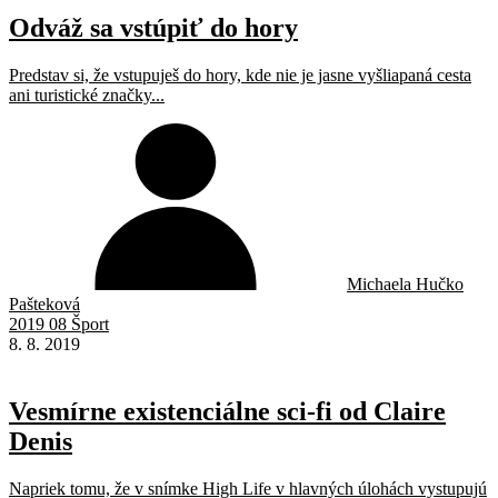
Odváž sa vstúpiť do hory
Predstav si, že vstupuješ do hory, kde nie je jasne vyšliapaná cesta
ani turistické značky...
Michaela Hučko
Pašteková
2019 08 Šport
8. 8. 2019
Vesmírne existenciálne sci-fi od Claire
Denis
Napriek tomu, že v snímke High Life v hlavných úlohách vystupujú