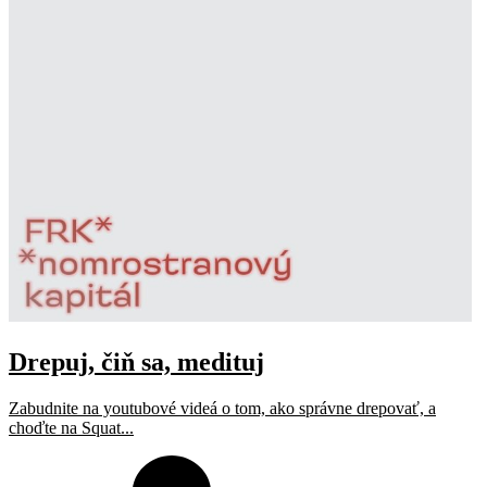
Drepuj, čiň sa, medituj
Zabudnite na youtubové videá o tom, ako správne drepovať, a
choďte na Squat...