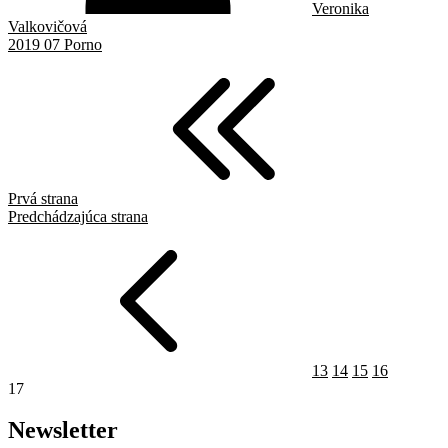
Veronika
Valkovičová
2019 07 Porno
Prvá strana
Predchádzajúca strana
13
14
15
16
17
Newsletter