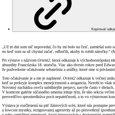
Kopírovať odka
„Už tri dni som nič nepovedal, čo by mi bolo na česť, zamiešal som 
no keď som sa už chystal začať, odbočili, akoby to robili náročky.“ 
Pri výstave s názvom
Orient2
, ktorá odkazuje k východoeurópskej id
absurdity Francúzska 18. storočia. Viac ako dvesto rokov pred Edwar
že podvedome očakávame sebairóniu a urážky, ktoré sme si privlastnili,
Toto očakávanie je a nie je naplnené.
Orient2
odkazuje k večnej unika
keď sa prekryje komplex menejcennosti a arogancia. Nerobí to však n
Novotný nachádza oveľa subtílnejšie prejavy, navyše často v dielach,
V kontexte galérie súčasného umenia irituje tým, že táto sekcia veľ
presvedčivo sprostredkúva pocit nepatričnosti, a to vo výstavnom kon
Výstava je rozčlenená na päť žánrových scén, ktoré nás postupne pre
a lowcost mystiky, rezignovanej agresivity až po presvetlený (posth
v rohu centrálnej miestnosti, ktorá improvizácie s dostupnými materiálm