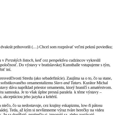
mi dvakrát prihovorili (…) Chcel som rozprávať veľmi peknú poviedku;
eu v
Perzských listoch
, keď cez perspektívu cudzincov vykreslil
spoločnosť. Do výstavy v bratislavskej Kunsthalle vstupujeme s tým,
biť iní.
vedčivosti Stredu (ako sebadefinície). Zaujíma sa o to, čo sa stane,
i sofistikovaného ornamentalizmu
Slavs and Tatars.
Kurátor Michal
stavy dáva napríklad priestor ornamentu, ktorý hraničí s amatérstvom.
éra samouka. Je to však úplne presná paralela k téme výstavy –
 akceptáciou jeho jazyka a kritérií.
niečo, čo sa nedostavuje, cez krajiny eskapizmu, low-fi pátosu
 nádej. Teda, až kým si nevšimneme výraz tváre herečky na videu
 že sa dopĺňajú, protirečia si, ignorujú sa, alebo zostávajú