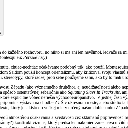
z
sa do každého rozhovoru, no nikto si ma ani len nevšimol, ledvaže sa 
(Montesquieu:
Perzské listy
)
entite, chtiac-nechtiac očakávame podobný trik, ako použil Montesqui
dom Saidom použil koncept orientalizmu, aby kritizoval svoju vlastnú 
 stereotypy, ktoré radšej proti sebe použijeme sami, ako by to mali uro
vosti Západu (ako významného druhého), aj neudržateľnosti alebo nepres
a spôsob ostentatívnej sebairónie ako
Squatting Slavs In Tracksuits
, an
 ktoré explicitne vôbec neriešia východoeurópanstvo. V jednej časti vý
mi pripomína výstavu na chodbe ZUŠ v okresnom meste, alebo štúdio tat
texte, ktorý je takisto do veľkej miery určený naším dobiehaním Západu,
vedú atmosférou očakávania a zvedavosti cez sklamanú pripravenosť na 
umánny?) konštruktivizmus, ktorý predsa len nakoniec zanecháva určitú
i zažíva na vlastnej koži. Výstava na seba vrství roviny a materiály tak,