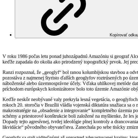
Kopírovať odka
V roku 1986 počas letu ponad juhozápadnú Amazóniu si geograf Alceu 
keďže zapadala do okolia ako prirodzený topografický prvok. Jej pre
Ranzi rozpoznal, že „geoglyf“ bol ranou kolumbijskou stavbou a odv
pozostáva z najmenej štyristo ďalších geoglyfov roztrúsených po území
náboženské alebo územnosprávne účely. Vďaka uhlíkovej metóde datov
príchodom európskych kolonizátorov bolo toto územie Amazónie obý
Keďže neskôr neobývané valy prekryla lesná vegetácia, o geoglyfoch
rokoch 20. storočia v Brazílii vládla vojenská diktatúra snažiaca sa o
makrostratégie na „obsadenie a integrovanie“ kompletného územia po
schémy a priestorové konštrukcie boli založené na myšlienke, že les 
Dopady tejto agresívnej, tvrdej ideológie plnej kontroly a drancovani
likvidácie“ pôvodného obyvateľstva. Zanechala po sebe tisícky zmiz
Geoglyfy sa stali viditeľnými až uprostred zdevastovanej krajiny, k