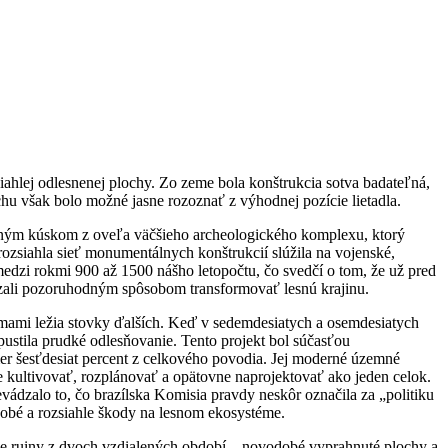
ahlej odlesnenej plochy. Zo zeme bola konštrukcia sotva badateľná,
hu však bolo možné jasne rozoznať z výhodnej pozície lietadla.
jedným kúskom z oveľa väčšieho archeologického komplexu, ktorý
 rozsiahla sieť monumentálnych konštrukcií slúžila na vojenské,
dzi rokmi 900 až 1500 nášho letopočtu, čo svedčí o tom, že už pred
zali pozoruhodným spôsobom transformovať lesnú krajinu.
omami ležia stovky ďalších. Keď v sedemdesiatych a osemdesiatych
spustila prudké odlesňovanie. Tento projekt bol súčasťou
er šesťdesiat percent z celkového povodia. Jej moderné územné
ne kultivovať, rozplánovať a opätovne naprojektovať ako jeden celok.
evádzalo to, čo brazílska Komisia pravdy neskôr označila za „politiku
dobé a rozsiahle škody na lesnom ekosystéme.
álne ruiny z dvoch vzdialených období – novodobé vyprahnuté plochy a