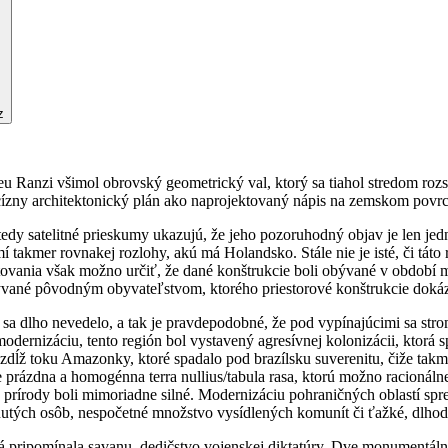
z
Ranzi všimol obrovský geometrický val, ktorý sa tiahol stredom rozsi
cízny architektonický plán ako naprojektovaný nápis na zemskom povrc
tedy satelitné prieskumy ukazujú, že jeho pozoruhodný objav je len 
 takmer rovnakej rozlohy, akú má Holandsko. Stále nie je isté, či táto
ania však možno určiť, že dané konštrukcie boli obývané v období me
vané pôvodným obyvateľstvom, ktorého priestorové konštrukcie doká
 sa dlho nevedelo, a tak je pravdepodobné, že pod vypínajúcimi sa str
 modernizáciu, tento región bol vystavený agresívnej kolonizácii, ktorá 
zdĺž toku Amazonky, ktoré spadalo pod brazílsku suverenitu, čiže takm
je prázdna a homogénna terra nullius/tabula rasa, ktorú možno racionál
a prírody boli mimoriadne silné. Modernizáciu pohraničných oblastí spr
nutých osôb, nespočetné množstvo vysídlených komunít či ťažké, dlho
torá pripomínala savanu, dedičstvo vojenskej diktatúry. Dve monument