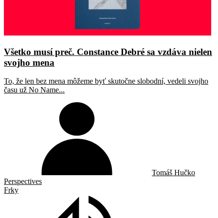
Všetko musí preč. Constance Debré sa vzdáva nielen
svojho mena
To, že len bez mena môžeme byť skutočne slobodní, vedeli svojho
času už No Name...
Tomáš Hučko
Perspectives
Frky