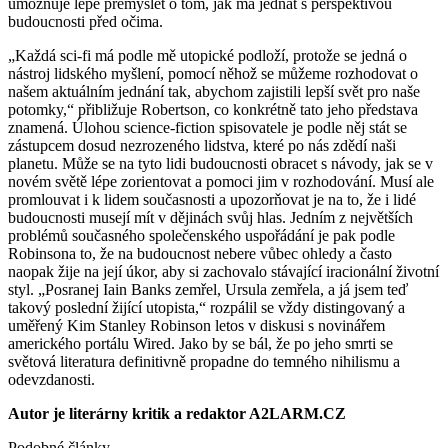
umožňuje lépe přemýšlet o tom, jak má jednat s perspektivou
budoucnosti před očima.
„Každá sci-fi má podle mě utopické podloží, protože se jedná o
nástroj lidského myšlení, pomocí něhož se můžeme rozhodovat o
našem aktuálním jednání tak, abychom zajistili lepší svět pro naše
potomky,“ přibližuje Robertson, co konkrétně tato jeho představa
znamená. Úlohou science-fiction spisovatele je podle něj stát se
zástupcem dosud nezrozeného lidstva, které po nás zdědí naši
planetu. Může se na tyto lidi budoucnosti obracet s návody, jak se v
novém světě lépe zorientovat a pomoci jim v rozhodování. Musí ale
promlouvat i k lidem současnosti a upozorňovat je na to, že i lidé
budoucnosti musejí mít v dějinách svůj hlas. Jedním z největších
problémů současného společenského uspořádání je pak podle
Robinsona to, že na budoucnost nebere vůbec ohledy a často
naopak žije na její úkor, aby si zachovalo stávající iracionální životní
styl. „Posranej Iain Banks zemřel, Ursula zemřela, a já jsem teď
takový poslední žijící utopista,“ rozpálil se vždy distingovaný a
uměřený Kim Stanley Robinson letos v diskusi s novinářem
amerického portálu Wired. Jako by se bál, že po jeho smrti se
světová literatura definitivně propadne do temného nihilismu a
odevzdanosti.
Autor je literárny kritik a redaktor A2LARM.CZ
Podobné články