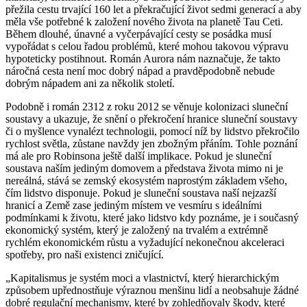
přežila cestu trvající 160 let a překračující život sedmi generací a aby
měla vše potřebné k založení nového života na planetě Tau Ceti.
Během dlouhé, únavné a vyčerpávající cesty se posádka musí
vypořádat s celou řadou problémů, které mohou takovou výpravu
hypoteticky postihnout. Román Aurora nám naznačuje, že takto
náročná cesta není moc dobrý nápad a pravděpodobně nebude
dobrým nápadem ani za několik století.
Podobně i román 2312 z roku 2012 se věnuje kolonizaci sluneční
soustavy a ukazuje, že snění o překročení hranice sluneční soustavy
či o myšlence vynalézt technologii, pomocí níž by lidstvo překročilo
rychlost světla, zůstane navždy jen zbožným přáním. Tohle poznání
má ale pro Robinsona ještě další implikace. Pokud je sluneční
soustava naším jediným domovem a představa života mimo ni je
nereálná, stává se zemský ekosystém naprostým základem všeho,
čím lidstvo disponuje. Pokud je sluneční soustava naší nejzazší
hranicí a Země zase jediným místem ve vesmíru s ideálními
podmínkami k životu, které jako lidstvo kdy poznáme, je i současný
ekonomický systém, který je založený na trvalém a extrémně
rychlém ekonomickém růstu a vyžadující nekonečnou akceleraci
spotřeby, pro naši existenci zničující.
„Kapitalismus je systém moci a vlastnictví, který hierarchickým
způsobem upřednostňuje výraznou menšinu lidí a neobsahuje žádné
dobré regulační mechanismy, které by zohledňovaly škody, které