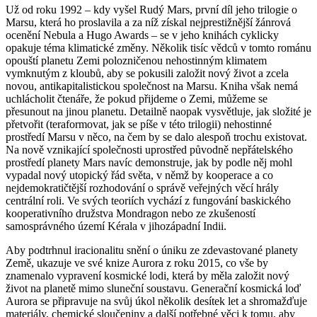
Už od roku 1992 – kdy vyšel Rudý Mars, první díl jeho trilogie o
Marsu, která ho proslavila a za níž získal nejprestižnější žánrová
ocenění Nebula a Hugo Awards – se v jeho knihách cyklicky
opakuje téma klimatické změny. Několik tisíc vědců v tomto románu
opouští planetu Zemi polozničenou nehostinným klimatem
vymknutým z kloubů, aby se pokusili založit nový život a zcela
novou, antikapitalistickou společnost na Marsu. Kniha však nemá
uchlácholit čtenáře, že pokud přijdeme o Zemi, můžeme se
přesunout na jinou planetu. Detailně naopak vysvětluje, jak složité je
přetvořit (teraformovat, jak se píše v této trilogii) nehostinné
prostředí Marsu v něco, na čem by se dalo alespoň trochu existovat.
Na nově vznikající společnosti uprostřed původně nepřátelského
prostředí planety Mars navíc demonstruje, jak by podle něj mohl
vypadal nový utopický řád světa, v němž by kooperace a co
nejdemokratičtější rozhodování o správě veřejných věcí hrály
centrální roli. Ve svých teoriích vychází z fungování baskického
kooperativního družstva Mondragon nebo ze zkušeností
samosprávného území Kérala v jihozápadní Indii.
Aby podtrhnul iracionalitu snění o úniku ze zdevastované planety
Země, ukazuje ve své knize Aurora z roku 2015, co vše by
znamenalo vypravení kosmické lodi, která by měla založit nový
život na planetě mimo sluneční soustavu. Generační kosmická loď
Aurora se připravuje na svůj úkol několik desítek let a shromažďuje
materiály, chemické sloučeniny a další potřebné věci k tomu, aby