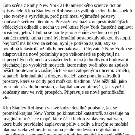
Tato scéna z knihy New York 2140 amerického science-fiction
spisovatele Kima Stanleyho Robinsona vystihuje celou řadu aspektů
jeho tvorby a vysvětluje, proč patří mezi výjimečné postavy
současné světové literatury. Přestože vychází z nejpesimističtějších
vědeckých odhadů a nechá ve své knize New York částečně zaplavit
oceánem, jehož hladina se podle jeho scénáře zvedne o celých
patnáct metrů, kniha nemá být brutální postapokalyptickou dystopií.
Nejhorší má lidstvo za sebou, nyní je potřeba zajistit, aby se
podobná katastrofa už nikdy neopakovala. Obyvatelé New Yorku se
adaptovali na nové podmínky a po velkoměstě se pohybují na
superychlých člunech a vznášedlech, mezi jednotlivými budovami
přecházejí po vysokých mostech, které místy tvoří něco na způsob
pěších boulevardů vznášejících se nad zatopenými ulicemi. Umělci,
squatteři, kriminálníci a drogoví dealeři zase pomalu zabydlují
prostory, které se ocitly pod mořskou hladinou. Vše běží dál, jako
by se nic zásadního nestalo, a kapitál znovu přemýšlí, jak využít
současný stav ve svůj prospěch. Připravuje se nová gentrifikační
vlna.
Kim Stanley Robinson ve své knize detailně popisuje, jak se
promění krajina New Yorku po klimatické katastrofě, zakresluje na
imaginární městské mapě, které části budou zaplaveny natrvalo,
které bude pravidelně zaplavovat příliv a odliv a kterým se mořská
hladina zcela vyhne. Jeho kniha je ale především o globálním
kapitalismu a zatopená metropole tvoří jen exotické pozadí příběhu,