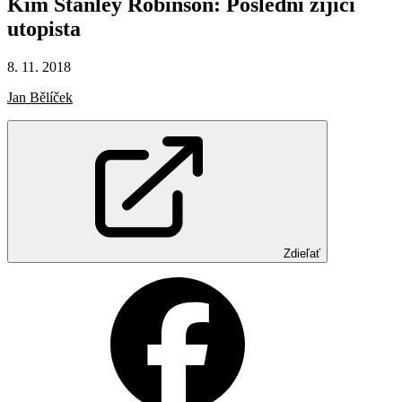
Kim
Stanley
Robinson:
Poslední
žijící
utopista
8. 11. 2018
Jan Bělíček
Zdieľať