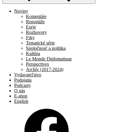
Noviny
Komentáre
Reportáže
Eseje
Rozhovory
Frky
Tematické série
Spoločnosť a politika
Kultúra
Le Monde Diplomatique
Perspectives
Archív (2017-2024)
Vydavateľstvo
Podujatia
Podcasty
O nás
E-shop
English