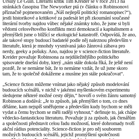
Ursuly Le Guin. Literární kritik Tim Kreider se v roce 2013 na
stránkách časopisu The Newyorker ptá (v článku o Robinsonovi
příznačně pojmenovaném „Náš nejlepší politický romanopisec?“),
jestli historikové a kritikové za padesát let při zkoumání současné
literární tvorby najdou vůbec nějaké známky toho, že jsme si byli
vědomi celosvětového konfliktu mezi demokracií a kapitalismem a
přemýšleli jsme o blížící se ekologické katastrofě. Odpovídá, že ano,
ale takové stopy budoucí badatelé podle něj naleznou především v
literatuře, která je mnohdy vysmívaná jako žánrová zábava pro
nerdy, geeky a pošuky. Ano, najdou je v science-fiction literatuře.
Kreider považuje Robinsona za nejdůležitějšího politického
spisovatele dnešní doby, který „nám stále dokola říká, že ještě není
pozdě, že se nemáme bát, že to nemáme vzdát, že už jsme skoro
tam, že to společně dokážeme a musíme jen stále pokračovat“.
„Science fiction můžeme vnímat jako nějaký způsob modelování
budoucích scénářů, v nichž v jakémsi myšlenkovém experimentu
sledujeme některé možné cesty dějin,“ hovoří o svém žánru samotný
Robinson a dodává: „Je to způsob, jak přemýšlet o tom, co dnes
děláme, kam nejspíš směřujeme a především kudy bychom se měli
vydat a čemu bychom se měli raději vyhnout,“ definuje to, jak chápe
vědecko-fantastickou literaturu. Považuje ji za způsob, jak čtenářům
a společnosti představit celou řadu možností, které dohromady tvoří
akční rádius potenciality. Science-fiction je pro něj souborem
možných budoucích scénářů, jejichž promýšlení společnosti