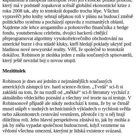
který má v podstatě zopakovat scénář globální ekonomické krize z
roku 2008 tak, aby to tentokrát dopadlo trochu lépe. Všichni
vypravěči jeho knihy sehrají nějakou roli v plánu na budoucí změně
politického systému a pocházejí opravdu z rozmanitých oblastí.
Najdeme zde lehce arogantního a pohotového finančníka z hedge
fondu, youtuberskou celebritu, dvojici hackerů chtějící
přeprogramovat algoritmy vysokofrekvečního obchodování na
americké burze i dva mladé kluky, kteří hledají poklady ukryté pod
hladinou nové newyorské reality. Věří, že společně to tentokrát
dokážou. Robinson je zkrátka jeden z mála současných spisovatelů,
který ještě nevzdal boj o novou utopii.
Mezititulek
Robinson je dnes asi jedním z nejznámějších současných
amerických zástupců tzv. hard science-fiction. „Tvrdá“ sci-fi si
zakládá na tom, že na rozdíl od „měkké“ sci-fi literatury vychází z
aktuálního vědeckého poznání a všechny své teorie na ní testuje. V
Robinsonově případě ale nikdy nedochází k tomu, že by se čtenář
musel utápět v nudných technicistních výkladech o rychlosti světla
nebo zákonitostech cestování vesmírem, přestože i ty u něj hrají
důležitou roli. Jeho hlavní perspektivou zůstává to, jak by mohla a
jak by měla vypadat společnost budoucnosti, když vezmeme na
vědomí všechna omezení, kterými je lidská existence svázaná.