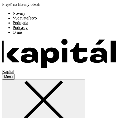
Prejsť na hlavný obsah
Noviny
Vydavateľstvo
Podujatia
Podcasty
O nás
Kapitál
Menu