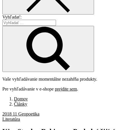
Vyhľadať:
Vaše vyhľadávanie momentálne nezahŕňa produkty.
Pre vyhľadávanie v e-shope
prejdite sem
.
Domov
Články
2018 11 Geopoetika
Literatúra