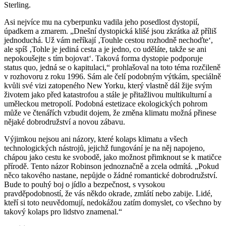
Sterling.
Asi nejvíce mu na cyberpunku vadila jeho posedlost dystopií,
úpadkem a zmarem. „Dnešní dystopická klišé jsou zkrátka až příliš
jednoduchá. Už vám neříkají ‚Touhle cestou rozhodně nechoďte‘,
ale spíš ‚Tohle je jediná cesta a je jedno, co uděláte, takže se ani
nepokoušejte s tím bojovat‘. Taková forma dystopie podporuje
status quo, jedná se o kapitulaci,“ prohlašoval na toto téma rozčileně
v rozhovoru z roku 1996. Sám ale čelí podobným výtkám, speciálně
kvůli své vizi zatopeného New Yorku, který vlastně dál žije svým
životem jako před katastrofou a stále je přitažlivou multikulturní a
uměleckou metropolí. Podobná estetizace ekologických pohrom
může ve čtenářích vzbudit dojem, že změna klimatu možná přinese
nějaké dobrodružství a novou zábavu.
Výjimkou nejsou ani názory, které kolaps klimatu a všech
technologických nástrojů, jejichž fungování je na něj napojeno,
chápou jako cestu ke svobodě, jako možnost přimknout se k matičce
přírodě. Tento názor Robinson jednoznačně a zcela odmítá. „Pokud
něco takového nastane, nepůjde o žádné romantické dobrodružství.
Bude to pouhý boj o jídlo a bezpečnost, s vysokou
pravděpodobností, že vás někdo okrade, zmlátí nebo zabije. Lidé,
kteří si toto neuvědomují, nedokážou zatím domyslet, co všechno by
takový kolaps pro lidstvo znamenal.“