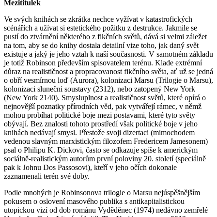
Mezititulek
Ve svých knihách se zkrátka nechce vyžívat v katastrofických
scénářích a užívat si estetického požitku z destrukce. Jakmile se
pustí do ztvárnění některého z fikčních světů, dává si velmi záležet
na tom, aby se do knihy dostala detailní vize toho, jak daný svět
existuje a jaký je jeho vztah k naší současnosti. V samotném základu
je totiž Robinson především spisovatelem terénu. Klade extrémní
důraz na realističnost a propracovanost fikčního světa, ať už se jedná
o obří vesmírnou loď (Aurora), kolonizaci Marsu (Trilogie o Marsu),
kolonizaci sluneční soustavy (2312), nebo zatopený New York
(New York 2140). Smysluplnost a realističnost světů, které opírá o
nejnovější poznatky přírodních věd, pak vytvářejí rámec, v němž
mohou probíhat politické boje mezi postavami, které tyto světy
obývají. Bez znalosti tohoto prostředí však politické boje v jeho
knihách nedávají smysl. Přestože svoji dizertaci (mimochodem
vedenou slavným marxistickým filozofem Fredericem Jamesonem)
psal o Philipu K. Dickovi, často se odkazuje spíše k americkým
sociálně-realistickým autorům první poloviny 20. století (speciálně
pak k Johnu Dos Passosovi), kteří v jeho očích dokonale
zaznamenali terén své doby.
Podle mnohých je Robinsonova trilogie o Marsu nejúspěšnějším
pokusem o oslovení masového publika s antikapitalistickou
utopickou vizí od dob románu Vyděděnec (1974) nedávno zemřelé