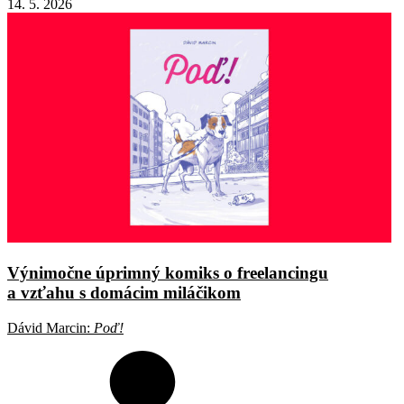
14. 5. 2026
Výnimočne úprimný komiks o freelancingu
a vzťahu s domácim miláčikom
Dávid Marcin:
Poď!