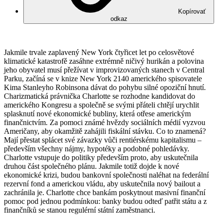
Kopírovať
odkaz
Jakmile trvale zaplavený New York čtyřicet let po celosvětové
klimatické katastrofě zasáhne extrémně ničivý hurikán a polovina
jeho obyvatel musí přežívat v improvizovaných stanech v Central
Parku, začíná se v knize New York 2140 amerického spisovatele
Kima Stanleyho Robinsona dávat do pohybu silné opoziční hnutí.
Charizmatická právnička Charlotte se rozhodne kandidovat do
amerického Kongresu a společně se svými přáteli chtějí urychlit
splasknutí nové ekonomické bubliny, která otřese americkým
finančnictvím. Za pomoci známé hvězdy sociálních médií vyzvou
Američany, aby okamžitě zahájili fiskální stávku. Co to znamená?
Mají přestat splácet své závazky vůči rentiérskému kapitalismu –
především všechny nájmy, hypotéky a podobné pohledávky.
Charlotte vstupuje do politiky především proto, aby uskutečnila
druhou část společného plánu. Jakmile totiž dojde k nové
ekonomické krizi, budou bankovní společnosti naléhat na federální
rezervní fond a americkou vládu, aby uskutečnila nový bailout a
zachránila je. Charlotte chce bankám poskytnout masivní finanční
pomoc pod jednou podmínkou: banky budou odteď patřit státu a z
finančníků se stanou regulérní státní zaměstnanci.