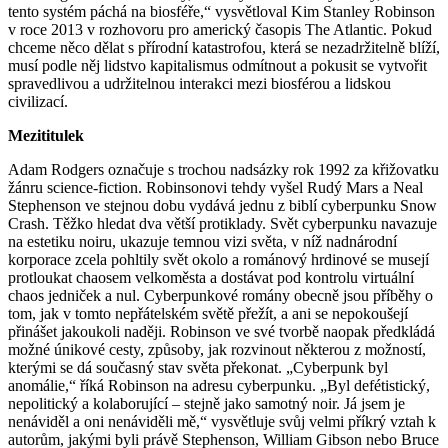
tento systém páchá na biosféře,“ vysvětloval Kim Stanley Robinson
v roce 2013 v rozhovoru pro americký časopis The Atlantic. Pokud
chceme něco dělat s přírodní katastrofou, která se nezadržitelně blíží,
musí podle něj lidstvo kapitalismus odmítnout a pokusit se vytvořit
spravedlivou a udržitelnou interakci mezi biosférou a lidskou
civilizací.
Mezititulek
Adam Rodgers označuje s trochou nadsázky rok 1992 za křižovatku
žánru science-fiction. Robinsonovi tehdy vyšel Rudý Mars a Neal
Stephenson ve stejnou dobu vydává jednu z biblí cyberpunku Snow
Crash. Těžko hledat dva větší protiklady. Svět cyberpunku navazuje
na estetiku noiru, ukazuje temnou vizi světa, v níž nadnárodní
korporace zcela pohltily svět okolo a románový hrdinové se musejí
protloukat chaosem velkoměsta a dostávat pod kontrolu virtuální
chaos jedniček a nul. Cyberpunkové romány obecně jsou příběhy o
tom, jak v tomto nepřátelském světě přežít, a ani se nepokoušejí
přinášet jakoukoli naději. Robinson ve své tvorbě naopak předkládá
možné únikové cesty, způsoby, jak rozvinout některou z možností,
kterými se dá současný stav světa překonat. „Cyberpunk byl
anomálie,“ říká Robinson na adresu cyberpunku. „Byl defétistický,
nepolitický a kolaborující – stejně jako samotný noir. Já jsem je
nenáviděl a oni nenáviděli mě,“ vysvětluje svůj velmi příkrý vztah k
autorům, jakými byli právě Stephenson, William Gibson nebo Bruce