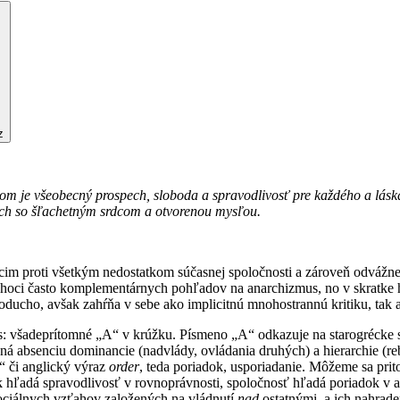
z
ľom je všeobecný prospech, sloboda a spravodlivosť pre každého a lás
tkých so šľachetným srdcom a otvorenou mysľou.
cim proti všetkým nedostatkom súčasnej spoločnosti a zároveň odvážne
, hoci často komplementárnych pohľadov na anarchizmus, no v skratke 
oducho, avšak zahŕňa v sebe ako implicitnú mnohostrannú kritiku, tak a
s: všadeprítomné „A“ v krúžku. Písmeno „A“ odkazuje na starogrécke
namená absenciu dominancie (nadvlády, ovládania druhých) a hierarchie
“ či anglický výraz
order
, teda poriadok, usporiadanie. Môžeme sa prit
k hľadá spravodlivosť v rovnoprávnosti, spoločnosť hľadá poriadok v a
sociálnych vzťahov založených na vládnutí
nad
ostatnými, a ich nahrad