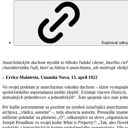
Kopírovať odka
Anarchistickým duchom myslím to hlboko ľudské cítenie, ktorého cie
charakteristiku ľudí, ktorí sa hlásia k anarchizmu, ale motivujú vše
– Errico Malatesta, Umanità Nova, 13. apríl 1922
Vo svojej podstate je anarchizmus vskutku duchom – rázne vystupujú
spoločenského usporiadania mohlo zlepšiť. Existuje viacero rôznych
slobodných jednotlivcov a jednotlivkýň“. Toto spojenie síce znie jedn
Pre lepšie porozumenie sa pozrime na symbol označujúci anarchizmu
arch(os), „vládca, autorita“ –, teda absencia autority. Presnejšie z
môžeme pokladať za písmeno „O“, odkazujúce na slovo „organizácia
Joseph Proudhon vo svojej knihe
What is Property?
: „Tak, ako člove
nadvlády a hierarchických foriem spoločenského usporiadania, čiže 