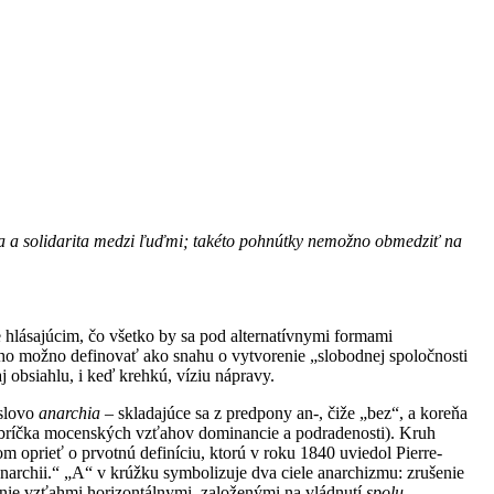
ka a solidarita medzi ľuďmi; takéto pohnútky nemožno obmedziť na
 hlásajúcim, čo všetko by sa pod alternatívnymi formami
ho možno definovať ako snahu o vytvorenie „slobodnej spoločnosti
j obsiahlu, i keď krehkú, víziu nápravy.
 slovo
anarchia
– skladajúce sa z predpony an-, čiže „bez“, a koreňa
 (rebríčka mocenských vzťahov dominancie a podradenosti). Kruh
om oprieť o prvotnú definíciu, ktorú v roku 1840 uviedol Pierre-
narchii.“ „A“ v krúžku symbolizuje dva ciele anarchizmu: zrušenie
enie vzťahmi horizontálnymi, založenými na vládnutí
spolu