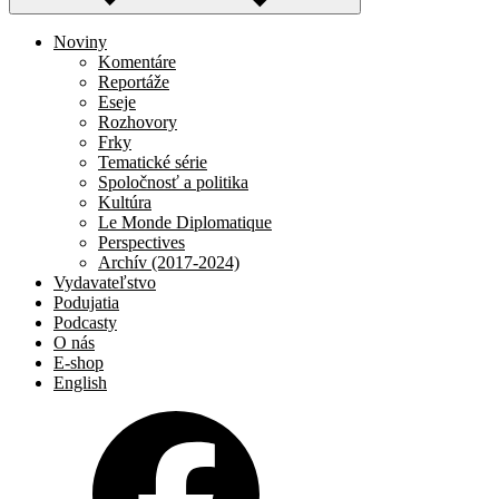
Noviny
Komentáre
Reportáže
Eseje
Rozhovory
Frky
Tematické série
Spoločnosť a politika
Kultúra
Le Monde Diplomatique
Perspectives
Archív (2017-2024)
Vydavateľstvo
Podujatia
Podcasty
O nás
E-shop
English