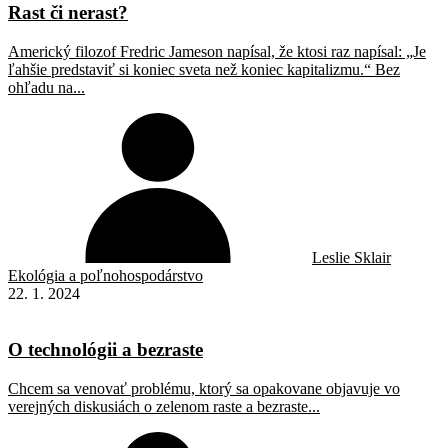
Rast či nerast?
Americký filozof Fredric Jameson napísal, že ktosi raz napísal: „Je
ľahšie predstaviť si koniec sveta než koniec kapitalizmu.“ Bez
ohľadu na...
Leslie Sklair
Ekológia a poľnohospodárstvo
22. 1. 2024
O technológii a bezraste
Chcem sa venovať problému, ktorý sa opakovane objavuje vo
verejných diskusiách o zelenom raste a bezraste...