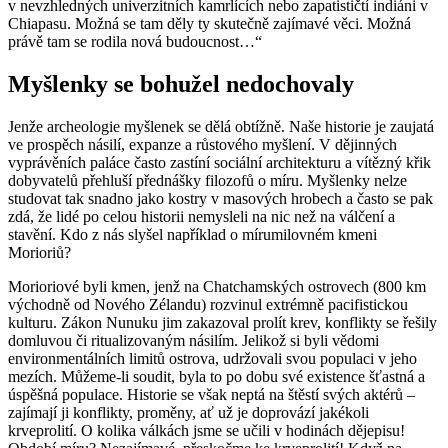
v nevzhledných univerzitních kamrlících nebo zapatističtí indiáni v
Chiapasu. Možná se tam děly ty skutečně zajímavé věci. Možná
právě tam se rodila nová budoucnost…“
Myšlenky se bohužel nedochovaly
Jenže archeologie myšlenek se dělá obtížně. Naše historie je zaujatá
ve prospěch násilí, expanze a růstového myšlení. V dějinných
vyprávěních paláce často zastíní sociální architekturu a vítězný křik
dobyvatelů přehluší přednášky filozofů o míru. Myšlenky nelze
studovat tak snadno jako kostry v masových hrobech a často se pak
zdá, že lidé po celou historii nemysleli na nic než na válčení a
stavění. Kdo z nás slyšel například o mírumilovném kmeni
Morioriů?
Morioriové byli kmen, jenž na Chatchamských ostrovech (800 km
východně od Nového Zélandu) rozvinul extrémně pacifistickou
kulturu. Zákon Nunuku jim zakazoval prolít krev, konflikty se řešily
domluvou či ritualizovaným násilím. Jelikož si byli vědomi
environmentálních limitů ostrova, udržovali svou populaci v jeho
mezích. Můžeme-li soudit, byla to po dobu své existence šťastná a
úspěšná populace. Historie se však neptá na štěstí svých aktérů –
zajímají ji konflikty, proměny, ať už je doprovází jakékoli
krveprolití. O kolika válkách jsme se učili v hodinách dějepisu!