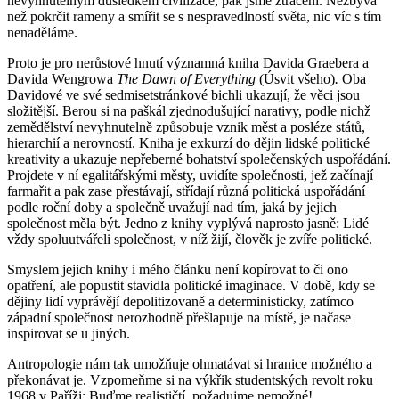
nevyhnutelným důsledkem civilizace, pak jsme ztraceni. Nezbývá
než pokrčit rameny a smířit se s nespravedlností světa, nic víc s tím
nenaděláme.
Proto je pro nerůstové hnutí významná kniha Davida Graebera a
Davida Wengrowa
The Dawn of Everything
(Úsvit všeho)
.
Oba
Davidové ve své sedmisetstránkové bichli ukazují, že věci jsou
složitější. Berou si na paškál zjednodušující narativy, podle nichž
zemědělství nevyhnutelně způsobuje vznik měst a posléze států,
hierarchií a nerovností. Kniha je exkurzí do dějin lidské politické
kreativity a ukazuje nepřeberné bohatství společenských uspořádání.
Projdete v ní egalitářskými městy, uvidíte společnosti, jež začínají
farmařit a pak zase přestávají, střídají různá politická uspořádání
podle roční doby a společně uvažují nad tím, jaká by jejich
společnost měla být. Jedno z knihy vyplývá naprosto jasně: Lidé
vždy spoluutvářeli společnost, v níž žijí, člověk je zvíře politické.
Smyslem jejich knihy i mého článku není kopírovat to či ono
opatření, ale popustit stavidla politické imaginace. V době, kdy se
dějiny lidí vyprávějí depolitizovaně a deterministicky, zatímco
západní společnost nerozhodně přešlapuje na místě, je načase
inspirovat se u jiných.
Antropologie nám tak umožňuje ohmatávat si hranice možného a
překonávat je. Vzpomeňme si na výkřik studentských revolt roku
1968 v Paříži: Buďme realističtí, požadujme nemožné!