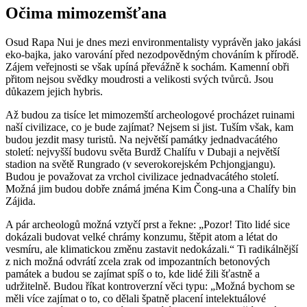
Očima mimozemšťana
Osud Rapa Nui je dnes mezi environmentalisty vyprávěn jako jakási
eko-bajka, jako varování před nezodpovědným chováním k přírodě.
Zájem veřejnosti se však upíná převážně k sochám. Kamenní obři
přitom nejsou svědky moudrosti a velikosti svých tvůrců. Jsou
důkazem jejich hybris.
Až budou za tisíce let mimozemští archeologové procházet ruinami
naší civilizace, co je bude zajímat? Nejsem si jist. Tuším však, kam
budou jezdit masy turistů. Na největší památky jednadvacátého
století: nejvyšší budovu světa Burdž Chalífu v Dubaji a největší
stadion na světě Rungrado (v severokorejském Pchjongjangu).
Budou je považovat za vrchol civilizace jednadvacátého století.
Možná jim budou dobře známá jména Kim Čong-una a Chalífy bin
Zájida.
A pár archeologů možná vztyčí prst a řekne: „Pozor! Tito lidé sice
dokázali budovat velké chrámy konzumu, štěpit atom a létat do
vesmíru, ale klimatickou změnu zastavit nedokázali.“ Ti radikálnější
z nich možná odvrátí zcela zrak od impozantních betonových
památek a budou se zajímat spíš o to, kde lidé žili šťastně a
udržitelně. Budou říkat kontroverzní věci typu: „Možná bychom se
měli více zajímat o to, co dělali špatně placení intelektuálové