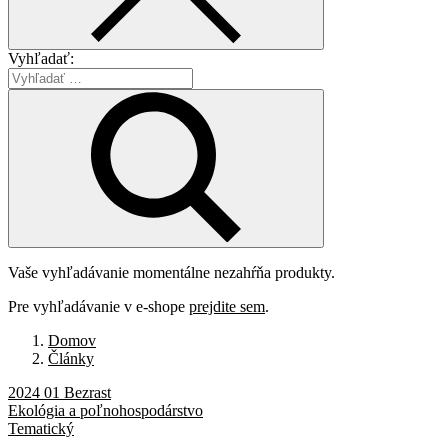
Vyhľadať:
Vaše vyhľadávanie momentálne nezahŕňa produkty.
Pre vyhľadávanie v e-shope
prejdite sem
.
Domov
Články
2024 01 Bezrast
Ekológia a poľnohospodárstvo
Tematický