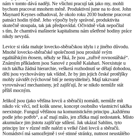
nám v tomto dává naději. Ne všichni pracují tak jako my, mohli
bychom pracovat mnohem méně. Produktivní jsme na to dost. John
Maynard Keynes odhadoval, že okolo roku 2030 budeme pracovat
patnáct hodin týdně. Jeho výpočty byly správné, produktivita
skutečně stoupala, tak jak předpovídal. Očividně však nepočítal
s tím, že chamtivá mašinerie kapitalismu nám ušetřené hodiny práce
nikdy nevydá.
Levice si ráda maluje lovecko-sběračskou idylu i z jiného důvodu.
Mnohé lovecko-sběračské společnosti jsou proslulé svým
egalitářským étosem, někdy se říká, že jsou „zuřivě rovnostářské“.
Známým příkladem jsou Sanové z pouště Kalahari. Neexistuje u
nich takřka žádná hierarchie, veškerá rozhodnutí se dělají dohodou,
děti jsou vychovávány tak vlídně, že by jim jejich české protějšky
mohly závidět (výchovné bití je nemyslitelné). Mají takzvané
vyrovnávací mechanismy, jež zajišťují, že se nikdo nemůže stát
příliš mocným.
Jelikož jsou (jako většina lovců a sběračů) nomádi, nemůže mít
nikdo víc věcí, než kolik unese, koncept osobního vlastnictví takřka
neexistuje. Fungují většinou na komunistickém principu „každému
podle jeho potřeb“, a ač mají málo, jen zřídka mají nedostatek. Místo
akumulace jim jistotu zajišťuje sdílení. Jak ukázal Sahlins, tyto
principy lze v různé míře nalézt u velké části lovců a sběračů.
Nomádství má samozřejmě i své stinné stránky, nutnost neustálého