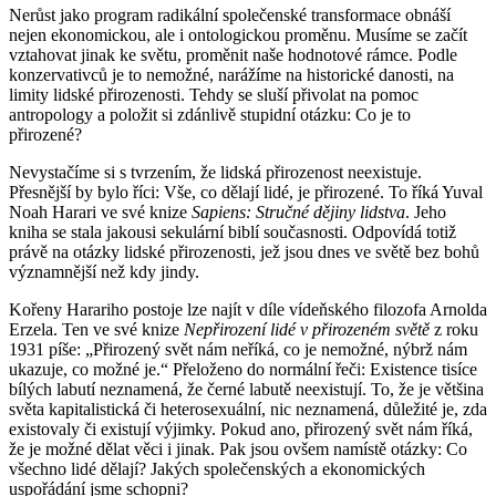
Nerůst jako program radikální společenské transformace obnáší
nejen ekonomickou, ale i ontologickou proměnu. Musíme se začít
vztahovat jinak ke světu, proměnit naše hodnotové rámce. Podle
konzervativců je to nemožné, narážíme na historické danosti, na
limity lidské přirozenosti. Tehdy se sluší přivolat na pomoc
antropology a položit si zdánlivě stupidní otázku: Co je to
přirozené?
Nevystačíme si s tvrzením, že lidská přirozenost neexistuje.
Přesnější by bylo říci: Vše, co dělají lidé, je přirozené. To říká Yuval
Noah Harari ve své knize
Sapiens: Stručné dějiny lidstva
. Jeho
kniha se stala jakousi sekulární biblí současnosti. Odpovídá totiž
právě na otázky lidské přirozenosti, jež jsou dnes ve světě bez bohů
významnější než kdy jindy.
Kořeny Harariho postoje lze najít v díle vídeňského filozofa Arnolda
Erzela. Ten ve své knize
Nepřirození lidé v přirozeném světě
z roku
1931 píše: „Přirozený svět nám neříká, co je nemožné, nýbrž nám
ukazuje, co možné je.“ Přeloženo do normální řeči: Existence tisíce
bílých labutí neznamená, že černé labutě neexistují. To, že je většina
světa kapitalistická či heterosexuální, nic neznamená, důležité je, zda
existovaly či existují výjimky. Pokud ano, přirozený svět nám říká,
že je možné dělat věci i jinak. Pak jsou ovšem namístě otázky: Co
všechno lidé dělají? Jakých společenských a ekonomických
uspořádání jsme schopni?