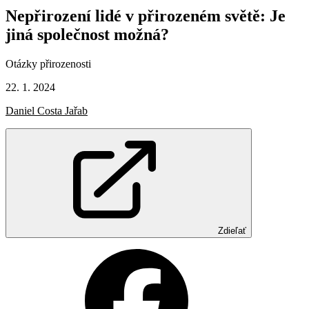
Nepřirození
lidé
v přirozeném
světě:
Je
jiná
společnost
možná?
Otázky přirozenosti
22. 1. 2024
Daniel Costa Jařab
Zdieľať