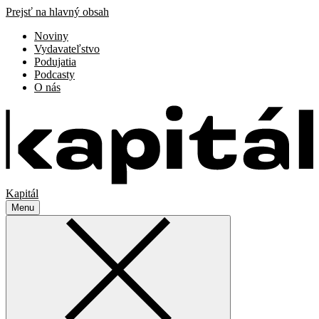
Prejsť na hlavný obsah
Noviny
Vydavateľstvo
Podujatia
Podcasty
O nás
Kapitál
Menu