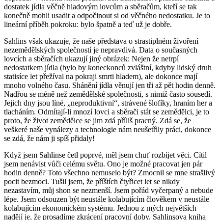
dostatek jídla věčně hladovým lovcům a sběračům, kteří se tak
konečně mohli usadit a odpočinout si od věčného nedostatku. Je to
lineární příběh pokroku: bylo špatně a teď už je dobře.
Sahlins však ukazuje, že naše představa o strastiplném živoření
nezemědělských společností je nepravdivá. Data o současných
lovcích a sběračích ukazují jiný obrázek: Nejen že netrpí
nedostatkem jídla (bylo by koneckonců zvláštní, kdyby lidský druh
statisíce let přežíval na pokraji smrti hladem), ale dokonce mají
mnoho volného času. Shánění jídla věnují jen tři až pět hodin denně.
Nadřou se méně než zemědělské společnosti, s nimiž často sousedí.
Jejich dny jsou líné, „neproduktivní“, strávené šlofíky, hraním her a
tlacháním. Odmítají-li mnozí lovci a sběrači stát se zemědělci, je to
proto, že život zemědělce se jim zdá příliš pracný. Zdá se, že
veškeré naše vynálezy a technologie nám neušetřily práci, dokonce
se zdá, že nám ji spíš přidaly!
Když jsem Sahlinse četl poprvé, měl jsem chuť rozbíjet věci. Cítil
jsem nenávist vůči celému světu. Ono je možné pracovat jen pár
hodin denně? Toto všechno nemuselo být? Zmocnil se mne strašlivý
pocit bezmoci. Tušil jsem, že příštích čtyřicet let se nikdy
nezastavím, můj shon se nezmenší. Jsem pořád vyčerpaný a nebude
lépe. Jsem odsouzen být neustále kolabujícím člověkem v neustále
kolabujícím ekonomickém systému. Jednou z mých největších
nadějí je, že prosadíme zkrácení pracovní doby. Sahlinsova kniha