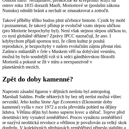
Období míru? Nezajímavé, přeskočme ke krveprolití! Když na
ostrov roku 1835 dorazili Maoři, Morioriové se (poslušni zákona
Nunuku) odmítli bránit a nechali se zmasakrovat a zotročit.
Takové příběhy těžko budou plnit učebnice historie. Cynik by mohl
i poznamenat, že takový přístup je evolučně vzato slepou uličkou
(pro Moriorie bezpochyby byl). Není však stejnou slepou uličkou to,
co nyní globálně děláme? Zprávy IPCC naznačují, že ano. I
kdybychom přijali spornou tezi, že cílem kultur je pouhá
reprodukce, je bezpochyby v našem evolučním zájmu přestat růst.
Zatímco miliardáři v čele s Muskem věří na dobývání vesmíru,
možná by bylo soudnější vzít si k srdci gándhíovskou filozofii
Morioriů a pokusit se žít v míru a neexpanzivně v
planetárních mezích.
Zpět do doby kamenné?
Naprosto zásadní figurou v dějinách nerůstu byl antropolog
Marshall Sahlins. Podle některých by bez něj nerůst možná vůbec
nevznikl. Jeho kniha
Stone Age Economics
(Ekonomie doby
kamenné) vyšla v roce 1972 a zcela převrátila pohled na dějiny
lidstva. Většinu dějin byl
homo sapiens
lovec a sběrač. Teprve před
desetitisíci lety vynalezl zemědělství. Proces vynálezu zemědělství
se nazývá neolitická revoluce a většinou je považován za velký skok
dopředu. V kolektivních představách zemědělství přineslo stabilitu a