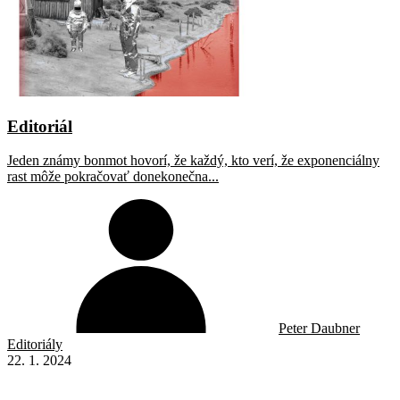
Editoriál
Jeden známy bonmot hovorí, že každý, kto verí, že exponenciálny
rast môže pokračovať donekonečna...
Peter Daubner
Editoriály
22. 1. 2024