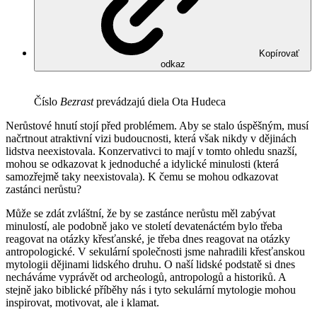
Kopírovať
odkaz
Číslo
Bezrast
prevádzajú diela Ota Hudeca
Nerůstové hnutí stojí před problémem. Aby se stalo úspěšným, musí
načrtnout atraktivní vizi budoucnosti, která však nikdy v dějinách
lidstva neexistovala. Konzervativci to mají v tomto ohledu snazší,
mohou se odkazovat k jednoduché a idylické minulosti (která
samozřejmě taky neexistovala). K čemu se mohou odkazovat
zastánci nerůstu?
Může se zdát zvláštní, že by se zastánce nerůstu měl zabývat
minulostí, ale podobně jako ve století devatenáctém bylo třeba
reagovat na otázky křesťanské, je třeba dnes reagovat na otázky
antropologické. V sekulární společnosti jsme nahradili křesťanskou
mytologii dějinami lidského druhu. O naší lidské podstatě si dnes
necháváme vyprávět od archeologů, antropologů a historiků. A
stejně jako biblické příběhy nás i tyto sekulární mytologie mohou
inspirovat, motivovat, ale i klamat.