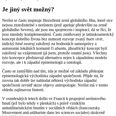
Je jiný svět možný?
Nerůst se často inspiruje filozofiemi zemí globálního Jihu, které sice
nejsou ztotožnitelné s nerůstem (jenž apeluje především na země
globálního Severu), ale jsou mu spojencem i inspirací, dá se říci, že
jsou mnohdy komplementární. Často zmiňovaný je latinskoamerický
koncept dobrého života bez nutnosti rozvoje zvaný
buen vivir
,
indický
hind swaraj
založený na hodnotách samosprávy a
autonomie lokálních komunit či
ubuntu
, jihoafrický koncept bytí
založený na vzájemnosti (já jsem, protože ostatní jsou). Všechny
tyto koncepce představují alternativu nejen k západnímu modelu
rozvoje, ale i k západní epistemologii a ontologii.
Často se zamýšlím nad tím, zda je možné od základu překopat
epistemologická východiska západní společnosti. Přijde mi, že
zrovna tak dobře lze nahlodat některá východiska západní
společnosti zevnitř skrze objevy antropologie. Nerůst má v tomto
ohledu zajímavou historii.
V osmdesátých letech došlo ve Francii k propojení nerůstového
hnutí (jež bylo tehdy v plenkách) s právě vzniklým
antiutilitaristickým hnutím v sociálních vědách (francouzsky
Mouvement anti-utilitariste dans les sciences sociales) zkráceně