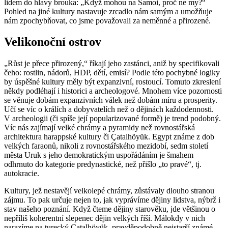
lidem do hlavy brouka: „Když mohou na Samoi, proč ne my?“
Pohled na jiné kultury nastavuje zrcadlo nám samým a umožňuje
nám zpochybňovat, co jsme považovali za neměnné a přirozené.
Velikonoční ostrov
„Růst je přece přirozený,“ říkají jeho zastánci, aniž by specifikovali
čeho: rostlin, nádorů, HDP, dětí, emisí? Podle této pochybné logiky
by úspěšné kultury měly být expanzivní, rostoucí. Tomuto zkreslení
někdy podléhají i historici a archeologové. Mnohem více pozornosti
se věnuje dobám expanzivních válek než dobám míru a prosperity.
Učí se víc o králích a dobyvatelích než o dějinách každodennosti.
V archeologii (či spíše její popularizované formě) je trend podobný.
Víc nás zajímají velké chrámy a pyramidy než rovnostářská
architektura harappské kultury či Çatalhöyük. Egypt známe z dob
velkých faraonů, nikoli z rovnostářského mezidobí, sedm století
města Uruk s jeho demokratickým uspořádáním je šmahem
odhrnuto do kategorie predynastické, než přišlo „to pravé“, tj.
autokracie.
Kultury, jež nestavějí velkolepé chrámy, zůstávaly dlouho stranou
zájmu. To pak určuje nejen to, jak vyprávíme dějiny lidstva, nýbrž i
stav našeho poznání. Když čteme dějiny starověku, jde většinou o
nepříliš koherentní slepenec dějin velkých říší. Málokdy v nich
narazíme na turecký Çatalhöyük, pravděpodobně nejstarší známé