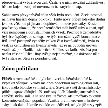
přesouvání si vybírá svou daň. Častá je u nich sexuální zdrženlivost
během kojení, zabíjení novorozenců, starých lidí atp.
Sahlinsovo převyprávění dějin však bylo revoluční. Zcela postavil
na hlavu lineární dějiny pokroku. Tento nový příběh lidského druhu
je dnes většinou přijímán a doplňován o nové poznatky. Kosterní
pozůstatky ukazují, že první zemědělci měli horší zuby a kosti, trpěli
více nemocemi a dorůstali menších výšek. Přechod k zemědělství
byl sice úspěšný, co se expanze týče (umožnil vyšší koncentrace
lidí, které postupně vytlačily velkou část lovců-sběračů), bylo to
však za cenu zhoršení kvality života, jež se na původní úroveň
vrátila až po několika tisíciletích. Sahlinsova kniha zůstává pro
nerůst zásadní. Říká: Jiný svět je nejen možný, ale dokonce už tu
byl a stále je. Stačí se pořádně dívat.
Zóon politikon
Příběh o rovnostářské a idylické lovecko-sběračské době lze
vyprávět všelijak. Někdy má dnes podobnou mytologickou roli,
jakou mělo biblické vyhnání z ráje. Stává se z něj deterministický
příběh ospravedlňující náš současný úděl: Jakmile jsme začali se
zemědělstvím, snížila se sice kvalita života, ale umožnilo to vznik
koncentrovanějších populací. Vznikly první nerovnosti, králové,
státy a tak dále. Jakmile vzniklo zemědělství, nebylo již cesty zpět.