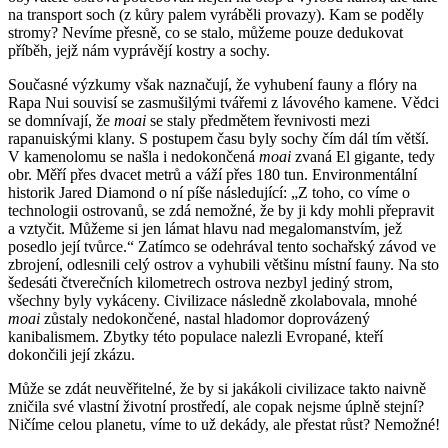
na transport soch (z kůry palem vyráběli provazy). Kam se poděly
stromy? Nevíme přesně, co se stalo, můžeme pouze dedukovat
příběh, jejž nám vyprávějí kostry a sochy.
Současné výzkumy však naznačují, že vyhubení fauny a flóry na
Rapa Nui souvisí se zasmušilými tvářemi z lávového kamene. Vědci
se domnívají, že
moai
se staly předmětem řevnivosti mezi
rapanuiskými klany. S postupem času byly sochy čím dál tím větší.
V kamenolomu se našla i nedokončená
moai
zvaná El gigante, tedy
obr. Měří přes dvacet metrů a váží přes 180 tun. Environmentální
historik Jared Diamond o ní píše následující: „Z toho, co víme o
technologii ostrovanů, se zdá nemožné, že by ji kdy mohli přepravit
a vztyčit. Můžeme si jen lámat hlavu nad megalomanstvím, jež
posedlo její tvůrce.“ Zatímco se odehrával tento sochařský závod ve
zbrojení, odlesnili celý ostrov a vyhubili většinu místní fauny. Na sto
šedesáti čtverečních kilometrech ostrova nezbyl jediný strom,
všechny byly vykáceny. Civilizace následně zkolabovala, mnohé
moai
zůstaly nedokončené, nastal hladomor doprovázený
kanibalismem. Zbytky této populace nalezli Evropané, kteří
dokončili její zkázu.
Může se zdát neuvěřitelné, že by si jakákoli civilizace takto naivně
zničila své vlastní životní prostředí, ale copak nejsme úplně stejní?
Ničíme celou planetu, víme to už dekády, ale přestat růst? Nemožné!