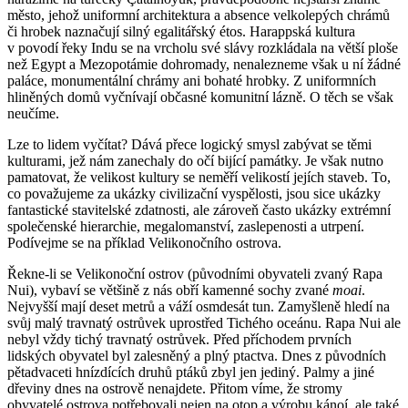
město, jehož uniformní architektura a absence velkolepých chrámů
či hrobek naznačují silný egalitářský étos. Harappská kultura
v povodí řeky Indu se na vrcholu své slávy rozkládala na větší ploše
než Egypt a Mezopotámie dohromady, nenalezneme však u ní žádné
paláce, monumentální chrámy ani bohaté hrobky. Z uniformních
hliněných domů vyčnívají občasné komunitní lázně. O těch se však
neučíme.
Lze to lidem vyčítat? Dává přece logický smysl zabývat se těmi
kulturami, jež nám zanechaly do očí bijící památky. Je však nutno
pamatovat, že velikost kultury se neměří velikostí jejích staveb. To,
co považujeme za ukázky civilizační vyspělosti, jsou sice ukázky
fantastické stavitelské zdatnosti, ale zároveň často ukázky extrémní
společenské hierarchie, megalomanství, zaslepenosti a utrpení.
Podívejme se na příklad Velikonočního ostrova.
Řekne-li se Velikonoční ostrov (původními obyvateli zvaný Rapa
Nui), vybaví se většině z nás obří kamenné sochy zvané
moai
.
Nejvyšší mají deset metrů a váží osmdesát tun. Zamyšleně hledí na
svůj malý travnatý ostrůvek uprostřed Tichého oceánu. Rapa Nui ale
nebyl vždy tichý travnatý ostrůvek. Před příchodem prvních
lidských obyvatel byl zalesněný a plný ptactva. Dnes z původních
pětadvaceti hnízdících druhů ptáků zbyl jen jediný. Palmy a jiné
dřeviny dnes na ostrově nenajdete. Přitom víme, že stromy
obyvatelé ostrova potřebovali nejen na otop a výrobu kánoí, ale také