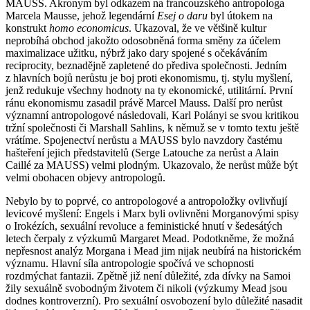
MAUSS. Akronym byl odkazem na francouzského antropologa
Marcela Mausse, jehož legendární
Esej o daru
byl útokem na
konstrukt
homo economicus
. Ukazoval, že ve většině kultur
neprobíhá obchod jakožto odosobněná forma směny za účelem
maximalizace užitku, nýbrž jako dary spojené s očekáváním
reciprocity, beznadějně zapletené do přediva společnosti. Jedním
z hlavních bojů nerůstu je boj proti ekonomismu, tj. stylu myšlení,
jenž redukuje všechny hodnoty na ty ekonomické, utilitární. První
ránu ekonomismu zasadil právě Marcel Mauss. Další pro nerůst
významní antropologové následovali, Karl Polányi se svou kritikou
tržní společnosti či Marshall Sahlins, k němuž se v tomto textu ještě
vrátíme. Spojenectví nerůstu a MAUSS bylo navzdory častému
hašteření jejich představitelů (Serge Latouche za nerůst a Alain
Caillé za MAUSS) velmi plodným. Ukazovalo, že nerůst může být
velmi obohacen objevy antropologů.
Nebylo by to poprvé, co antropologové a antropoložky ovlivňují
levicové myšlení: Engels i Marx byli ovlivněni Morganovými spisy
o Irokézích, sexuální revoluce a feministické hnutí v šedesátých
letech čerpaly z výzkumů Margaret Mead. Podotkněme, že možná
nepřesnost analýz Morgana i Mead jim nijak neubírá na historickém
významu. Hlavní síla antropologie spočívá ve schopnosti
rozdmýchat fantazii. Zpětně již není důležité, zda dívky na Samoi
žily sexuálně svobodným životem či nikoli (výzkumy Mead jsou
dodnes kontroverzní). Pro sexuální osvobození bylo důležité nasadit