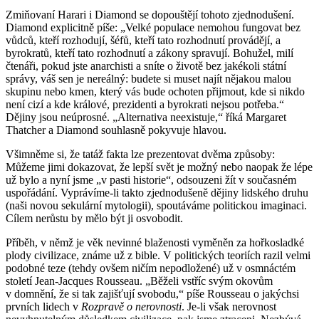
Zmiňovaní Harari i Diamond se dopouštějí tohoto zjednodušení.
Diamond explicitně píše: „Velké populace nemohou fungovat bez
vůdců, kteří rozhodují, šéfů, kteří tato rozhodnutí provádějí, a
byrokratů, kteří tato rozhodnutí a zákony spravují. Bohužel, milí
čtenáři, pokud jste anarchisti a sníte o životě bez jakékoli státní
správy, váš sen je nereálný: budete si muset najít nějakou malou
skupinu nebo kmen, který vás bude ochoten přijmout, kde si nikdo
není cizí a kde králové, prezidenti a byrokrati nejsou potřeba.“
Dějiny jsou neúprosné. „Alternativa neexistuje,“ říká Margaret
Thatcher a Diamond souhlasně pokyvuje hlavou.
Všimněme si, že tatáž fakta lze prezentovat dvěma způsoby:
Můžeme jimi dokazovat, že lepší svět je možný nebo naopak že lépe
už bylo a nyní jsme „v pasti historie“, odsouzeni žít v současném
uspořádání. Vyprávíme-li takto zjednodušeně dějiny lidského druhu
(naši novou sekulární mytologii), spoutáváme politickou imaginaci.
Cílem nerůstu by mělo být ji osvobodit.
Příběh, v němž je věk nevinné blaženosti vyměněn za hořkosladké
plody civilizace, známe už z bible. V politických teoriích razil velmi
podobné teze (tehdy ovšem ničím nepodložené) už v osmnáctém
století Jean-Jacques Rousseau. „Běželi vstříc svým okovům
v domnění, že si tak zajišťují svobodu,“ píše Rousseau o jakýchsi
prvních lidech v
Rozpravě o nerovnosti
. Je-li však nerovnost