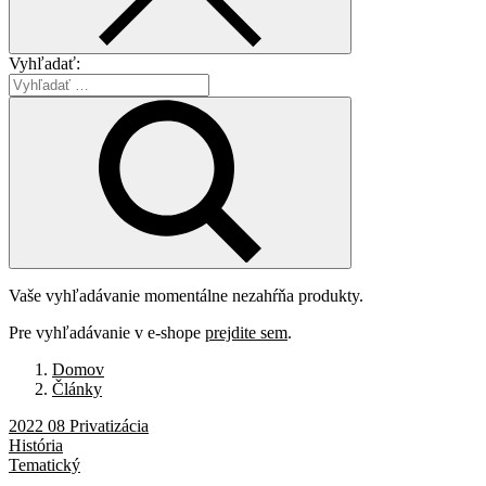
Vyhľadať:
Vaše vyhľadávanie momentálne nezahŕňa produkty.
Pre vyhľadávanie v e-shope
prejdite sem
.
Domov
Články
2022 08 Privatizácia
História
Tematický