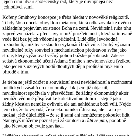
jejich činů utváří společenský řád, který je důvtipnější než
jednotlivci sami.
Kořeny Smithovy koncepce je třeba hledat v novověké religiozitě.
Tehdy šlo o docela obvyklou metaforu, která odkazovala ke dvěma
základním projevům existence Boha na zemi. Neviditelná ruka trhu
zaprvé vycházela z představy o boží prozřetelnosti, která rafinovaně
vede lidi bez jejich vědomí a přičinění. Lidé dělají svobodná
rozhodnutí, aniž by se starali o vykonání boží vůle. Druhý význam
neviditelné ruky souvisel s mechanistickou představou světa jako
stroje, který vyžadoval věčný pohon božské působnosti. Zde se
setkává ekonomické učení Adama Smithe s newtonovskou fyzikou
jako jeden z uzlových bodů dlouhých dějin prolínání myšlení o
přírodě a trhu.
Je třeba se ještě zdržet u souvislostí mezi neviditelností a možnostmi
politických zásahů do ekonomiky. Jak jsem již objasnil,
neviditelnost spočívala v přesvědčení, že žádný ekonomický aktér
nemůže vědomě přispívat ke kolektivnímu dobru – stejně jako
žádný křesťan nemůže ovlivnit, ale ani nahlédnout boží vůli. Nejde
jen o to, že to vypadá, že se ekonomika řídí sama, ale – a to je
možná ještě důležitější – že se ji sami ani nemůžeme pokoušet řídit.
Nanejvýš můžeme poznat její zákonitosti a
řídit se jimi
, podobně
jako Newton objevuje gravitaci.