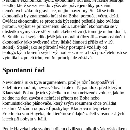
Neřídíme ekonomiku, nýbrž ekonomika řídí nás. Můžeme sestrojit
letadlo, které se vznese do výše, ale právě jen díky poznání
neměnných zákonů gravitace, ne jim navzdory. Snažit se řídit
ekonomiku by znamenalo hrát si na Boha, poroučet větru, dešti.
Ovládat ekonomiku se proto zdá být stejně pošetilé jako ovládat
přírodu, vzpírat se přirozenému řádu. Liberální ekonomika se v
důsledku vymyká ze sféry politického vlivu (k tomu je nutno dodat,
že Smith psal svoje dílo ještě jako morální filozofii – osamostatnění
ekonomiky jako svébytné sféry lidské činnosti přišlo až v 19.
století). Stejně jako se přírodní vědy postupně vzdálily od
teologických kořenů svých východisek, idea o boží prozřetelnosti se
vytratila i z pojetí trhu, vnitřní princip ale zůstává.
Spontánní řád
Neviditelná ruka byla argumentem, proč je tržní hospodářství
z definice morální, nevysvětlovala ale další paradox, před kterým
Klaus stál. Pokud je trh výsledkem nikým neřízené evoluce, jak ho
ze dne na den zavést a nehrát si přitom na Boha nebo
komunistického plánovače, který svým rozumem chce ovládat
ostatní? Možnou odpověď poskytuje Klausova interpretace
Friedricha von Hayeka, do kterého se údajně začetl v osmdesátých
letech při pobytu v Itálii.
Podle Hayeka byla svoboda dílem civilizace, nikoli však výsledkem