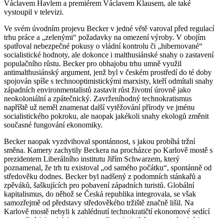
Václavem Havlem a premiérem Václavem Klausem, ale také
vystoupil v televizi.
Ve svém úvodním projevu Becker v jedné větě varoval před regulací
trhu práce a „zelenými“ požadavky na omezení výroby. V obojím
spatřoval nebezpečné pokusy o vládní kontrolu či „hibernované“
socialistické hodnoty, ale dokonce i malthusiánské snahy o zastavení
populačního růstu. Becker pro obhajobu trhu umně využil
antimalthusiánský argument, jenž byl v českém prostředí do té doby
spojován spíše s technooptimistickými marxisty, kteří odmítali snahy
západních environmentalistů zastavit růst životní úrovně jako
neokoloniální a zpátečnický. Zavrženíhodný technokratismus
napříště už neměl znamenat další vytěžování přírody ve jménu
socialistického pokroku, ale naopak jakékoli snahy ekologů změnit
současné fungování ekonomiky.
Becker naopak vyzdvihoval spontánnost, s jakou probíhá tržní
směna. Kamery zachytily Beckera na procházce po Karlově mostě s
prezidentem Liberálního institutu Jiřím Schwarzem, který
poznamenal, že trh tu existoval „od samého počátku“, spontánně od
středověku dodnes. Becker byl nadšený z podomních stánkařů a
zpěváků, šaškujících pro pobavení západních turistů. Globální
kapitalismus, do něhož se Česká republika integrovala, se však
samozřejmě od představy středověkého tržiště značně lišil. Na
Karlově mostě nebyli k zahlédnutí technokratičtí ekonomové sedící