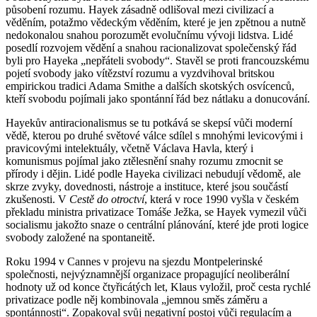
působení rozumu. Hayek zásadně odlišoval mezi civilizací a
věděním, potažmo vědeckým věděním, které je jen zpětnou a nutně
nedokonalou snahou porozumět evolučnímu vývoji lidstva. Lidé
posedlí rozvojem vědění a snahou racionalizovat společenský řád
byli pro Hayeka „nepřáteli svobody“. Stavěl se proti francouzskému
pojetí svobody jako vítězství rozumu a vyzdvihoval britskou
empirickou tradici Adama Smithe a dalších skotských osvícenců,
kteří svobodu pojímali jako spontánní řád bez nátlaku a donucování.
Hayekův antiracionalismus se tu potkává se skepsí vůči moderní
vědě, kterou po druhé světové válce sdílel s mnohými levicovými i
pravicovými intelektuály, včetně Václava Havla, který i
komunismus pojímal jako ztělesnění snahy rozumu zmocnit se
přírody i dějin. Lidé podle Hayeka civilizaci nebudují vědomě, ale
skrze zvyky, dovednosti, nástroje a instituce, které jsou součástí
zkušenosti. V
Cestě do otroctví
, která v roce 1990 vyšla v českém
překladu ministra privatizace Tomáše Ježka, se Hayek vymezil vůči
socialismu jakožto snaze o centrální plánování, které jde proti logice
svobody založené na spontaneitě.
Roku 1994 v Cannes v projevu na sjezdu Montpelerinské
společnosti, nejvýznamnější organizace propagující neoliberální
hodnoty už od konce čtyřicátých let, Klaus vyložil, proč cesta rychlé
privatizace podle něj kombinovala „jemnou směs záměru a
spontánnosti“. Zopakoval svůj negativní postoj vůči regulacím a