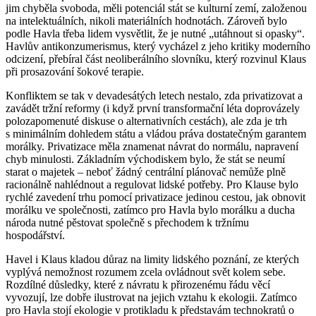
jim chyběla svoboda, měli potenciál stát se kulturní zemí, založenou
na intelektuálních, nikoli materiálních hodnotách. Zároveň bylo
podle Havla třeba lidem vysvětlit, že je nutné „utáhnout si opasky“.
Havlův antikonzumerismus, který vycházel z jeho kritiky moderního
odcizení, přebíral část neoliberálního slovníku, který rozvinul Klaus
při prosazování šokové terapie.
Konfliktem se tak v devadesátých letech nestalo, zda privatizovat a
zavádět tržní reformy (i když první transformační léta doprovázely
polozapomenuté diskuse o alternativních cestách), ale zda je trh
s minimálním dohledem státu a vládou práva dostatečným garantem
morálky. Privatizace měla znamenat návrat do normálu, napravení
chyb minulosti. Základním východiskem bylo, že stát se neumí
starat o majetek – neboť žádný centrální plánovač nemůže plně
racionálně nahlédnout a regulovat lidské potřeby. Pro Klause bylo
rychlé zavedení trhu pomocí privatizace jedinou cestou, jak obnovit
morálku ve společnosti, zatímco pro Havla bylo morálku a ducha
národa nutné pěstovat společně s přechodem k tržnímu
hospodářství.
Havel i Klaus kladou důraz na limity lidského poznání, ze kterých
vyplývá nemožnost rozumem zcela ovládnout svět kolem sebe.
Rozdílné důsledky, které z návratu k přirozenému řádu věcí
vyvozují, lze dobře ilustrovat na jejich vztahu k ekologii. Zatímco
pro Havla stojí ekologie v protikladu k představám technokratů o