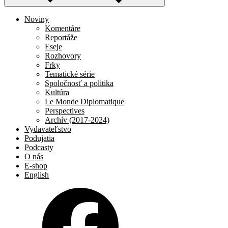
Noviny
Komentáre
Reportáže
Eseje
Rozhovory
Frky
Tematické série
Spoločnosť a politika
Kultúra
Le Monde Diplomatique
Perspectives
Archív (2017-2024)
Vydavateľstvo
Podujatia
Podcasty
O nás
E-shop
English