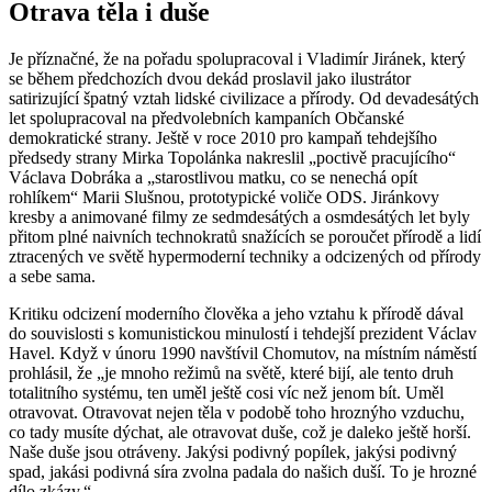
Otrava těla i duše
Je příznačné, že na pořadu spolupracoval i Vladimír Jiránek, který
se během předchozích dvou dekád proslavil jako ilustrátor
satirizující špatný vztah lidské civilizace a přírody. Od devadesátých
let spolupracoval na předvolebních kampaních Občanské
demokratické strany. Ještě v roce 2010 pro kampaň tehdejšího
předsedy strany Mirka Topolánka nakreslil „poctivě pracujícího“
Václava Dobráka a „starostlivou matku, co se nenechá opít
rohlíkem“ Marii Slušnou, prototypické voliče ODS. Jiránkovy
kresby a animované filmy ze sedmdesátých a osmdesátých let byly
přitom plné naivních technokratů snažících se poroučet přírodě a lidí
ztracených ve světě hypermoderní techniky a odcizených od přírody
a sebe sama.
Kritiku odcizení moderního člověka a jeho vztahu k přírodě dával
do souvislosti s komunistickou minulostí i tehdejší prezident Václav
Havel. Když v únoru 1990 navštívil Chomutov, na místním náměstí
prohlásil, že „je mnoho režimů na světě, které bijí, ale tento druh
totalitního systému, ten uměl ještě cosi víc než jenom bít. Uměl
otravovat. Otravovat nejen těla v podobě toho hroznýho vzduchu,
co tady musíte dýchat, ale otravovat duše, což je daleko ještě horší.
Naše duše jsou otráveny. Jakýsi podivný popílek, jakýsi podivný
spad, jakási podivná síra zvolna padala do našich duší. To je hrozné
dílo zkázy.“