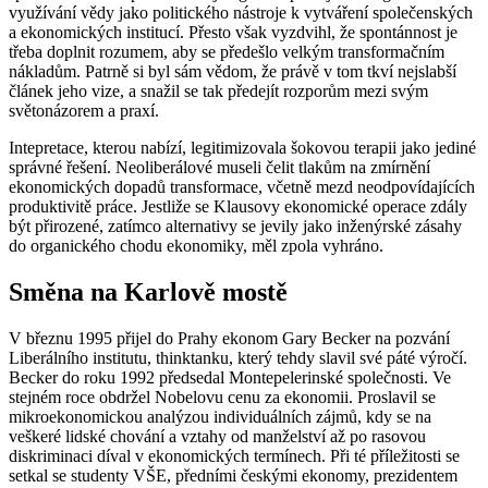
využívání vědy jako politického nástroje k vytváření společenských
a ekonomických institucí. Přesto však vyzdvihl, že spontánnost je
třeba doplnit rozumem, aby se předešlo velkým transformačním
nákladům. Patrně si byl sám vědom, že právě v tom tkví nejslabší
článek jeho vize, a snažil se tak předejít rozporům mezi svým
světonázorem a praxí.
Intepretace, kterou nabízí, legitimizovala šokovou terapii jako jediné
správné řešení. Neoliberálové museli čelit tlakům na zmírnění
ekonomických dopadů transformace, včetně mezd neodpovídajících
produktivitě práce. Jestliže se Klausovy ekonomické operace zdály
být přirozené, zatímco alternativy se jevily jako inženýrské zásahy
do organického chodu ekonomiky, měl zpola vyhráno.
Směna na Karlově mostě
V březnu 1995 přijel do Prahy ekonom Gary Becker na pozvání
Liberálního institutu, thinktanku, který tehdy slavil své páté výročí.
Becker do roku 1992 předsedal Montepelerinské společnosti. Ve
stejném roce obdržel Nobelovu cenu za ekonomii. Proslavil se
mikroekonomickou analýzou individuálních zájmů, kdy se na
veškeré lidské chování a vztahy od manželství až po rasovou
diskriminaci díval v ekonomických termínech. Při té příležitosti se
setkal se studenty VŠE, předními českými ekonomy, prezidentem