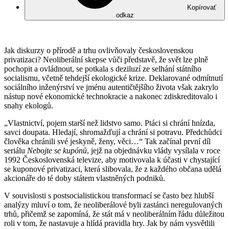
Kopírovať
odkaz
Jak diskurzy o přírodě a trhu ovlivňovaly československou
privatizaci? Neoliberální skepse vůči představě, že svět lze plně
pochopit a ovládnout, se potkala s deziluzí ze selhání státního
socialismu, včetně tehdejší ekologické krize. Deklarované odmítnutí
sociálního inženýrství ve jménu autentičtějšího života však zakrylo
nástup nové ekonomické technokracie a nakonec zdiskreditovalo i
snahy ekologů.
„Vlastnictví, pojem starší než lidstvo samo. Ptáci si chrání hnízda,
savci doupata. Hledají, shromažďují a chrání si potravu. Předchůdci
člověka chránili své jeskyně, ženy, věci…“ Tak začínal první díl
seriálu
Nebojte se kupónů
, jejž na objednávku vlády vysílala v roce
1992 Československá televize, aby motivovala k účasti v chystající
se kuponové privatizaci, která slibovala, že z každého občana udělá
akcionáře do té doby státem vlastněných podniků.
V souvislosti s postsocialistickou transformací se často bez hlubší
analýzy mluví o tom, že neoliberálové byli zastánci neregulovaných
trhů, přičemž se zapomíná, že stát má v neoliberálním řádu důležitou
roli v tom, že nastavuje a hlídá pravidla hry. Jak by nám vysvětlili