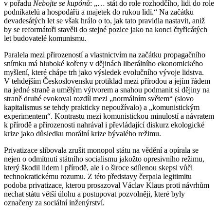
v pořadu
Nebojte se kupónů
: „… stát do role rozhodčího, lidi do role
podnikatelů a hospodářů a majetek do rukou lidí.“ Na začátku
devadesátých let se však hrálo o to, jak tato pravidla nastavit, aniž
by se reformátoři stavěli do stejné pozice jako na konci čtyřicátých
let budovatelé komunismu.
Paralela mezi přirozeností a vlastnictvím na začátku propagačního
snímku má hluboké kořeny v dějinách liberálního ekonomického
myšlení, které chápe trh jako výsledek evolučního vývoje lidstva.
V tehdejším Československu protiklad mezi přírodou a jejím řádem
na jedné straně a umělým výtvorem a snahou podmanit si dějiny na
straně druhé evokoval rozdíl mezi „normálním světem“ (slovo
kapitalismus se tehdy prakticky nepoužívalo) a „komunistickým
experimentem“. Kontrastu mezi komunistickou minulostí a návratem
k přírodě a přirozenosti nahrával i převládající diskurz ekologické
krize jako důsledku morální krize bývalého režimu.
Privatizace slibovala zrušit monopol státu na vědění a opírala se
nejen o odmítnutí státního socialismu jakožto opresivního režimu,
který škodil lidem i přírodě, ale i o široce sdílenou skepsi vůči
technokratickému rozumu. Z této představy čerpala legitimitu
podoba privatizace, kterou prosazoval Václav Klaus proti návrhům
nechat státu větší úlohu a postupovat pozvolněji, které byly
označeny za sociální inženýrství.