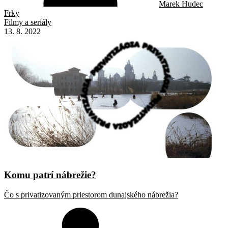
Marek Hudec
Frky
Filmy a seriály
13. 8. 2022
Komu patrí nábrežie?
Čo s privatizovaným priestorom dunajského nábrežia?