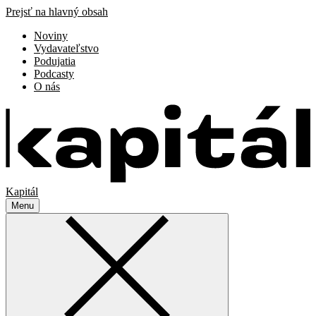
Prejsť na hlavný obsah
Noviny
Vydavateľstvo
Podujatia
Podcasty
O nás
Kapitál
Menu