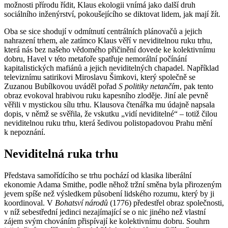
možnosti přírodu řídit, Klaus ekologii vnímá jako další druh
sociálního inženýrství, pokoušejícího se diktovat lidem, jak mají žít.
Oba se sice shodují v odmítnutí centrálních plánovačů a jejich
nahrazení trhem, ale zatímco Klaus věří v neviditelnou ruku trhu,
která nás bez našeho vědomého přičinění dovede ke kolektivnímu
dobru, Havel v této metafoře spatřuje nemorální počínání
kapitalistických mafiánů a jejich neviditelných chapadel. Například
televiznímu satirikovi Miroslavu Šimkovi, který společně se
Zuzanou Bubílkovou uváděl pořad
S politiky netančím
, pak tento
obraz evokoval hrabivou ruku kapesního zloděje. Jiní ale pevně
věřili v mystickou sílu trhu. Klausova čtenářka mu údajně napsala
dopis, v němž se svěřila, že vskutku „vidí neviditelné“ – totiž čilou
neviditelnou ruku trhu, která šedivou polistopadovou Prahu mění
k nepoznání.
Neviditelná ruka trhu
Představa samořídícího se trhu pochází od klasika liberální
ekonomie Adama Smithe, podle něhož tržní směna byla přirozeným
jevem spíše než výsledkem působení lidského rozumu, který by ji
koordinoval. V
Bohatsví národů
(1776) předestřel obraz společnosti,
v níž sebestřední jedinci nezajímající se o nic jiného než vlastní
zájem svým chováním přispívají ke kolektivnímu dobru. Souhrn