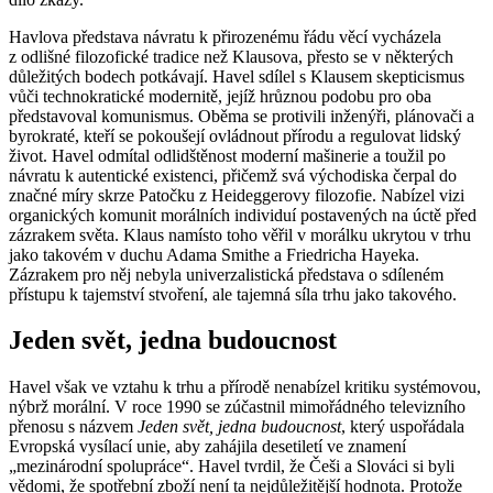
Havlova představa návratu k přirozenému řádu věcí vycházela
z odlišné filozofické tradice než Klausova, přesto se v některých
důležitých bodech potkávají. Havel sdílel s Klausem skepticismus
vůči technokratické modernitě, jejíž hrůznou podobu pro oba
představoval komunismus. Oběma se protivili inženýři, plánovači a
byrokraté, kteří se pokoušejí ovládnout přírodu a regulovat lidský
život. Havel odmítal odlidštěnost moderní mašinerie a toužil po
návratu k autentické existenci, přičemž svá východiska čerpal do
značné míry skrze Patočku z Heideggerovy filozofie. Nabízel vizi
organických komunit morálních individuí postavených na úctě před
zázrakem světa. Klaus namísto toho věřil v morálku ukrytou v trhu
jako takovém v duchu Adama Smithe a Friedricha Hayeka.
Zázrakem pro něj nebyla univerzalistická představa o sdíleném
přístupu k tajemství stvoření, ale tajemná síla trhu jako takového.
Jeden svět, jedna budoucnost
Havel však ve vztahu k trhu a přírodě nenabízel kritiku systémovou,
nýbrž morální. V roce 1990 se zúčastnil mimořádného televizního
přenosu s názvem
Jeden svět, jedna budoucnost
, který uspořádala
Evropská vysílací unie, aby zahájila desetiletí ve znamení
„mezinárodní spolupráce“. Havel tvrdil, že Češi a Slováci si byli
vědomi, že spotřební zboží není ta nejdůležitější hodnota. Protože