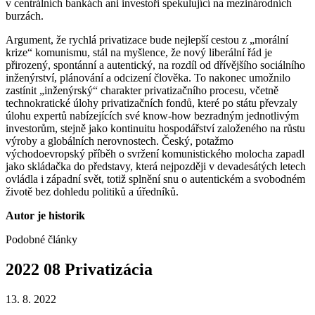
v centrálních bankách ani investoři spekulující na mezinárodních
burzách.
Argument, že rychlá privatizace bude nejlepší cestou z „morální
krize“ komunismu, stál na myšlence, že nový liberální řád je
přirozený, spontánní a autentický, na rozdíl od dřívějšího sociálního
inženýrství, plánování a odcizení člověka. To nakonec umožnilo
zastínit „inženýrský“ charakter privatizačního procesu, včetně
technokratické úlohy privatizačních fondů, které po státu převzaly
úlohu expertů nabízejících své know-how bezradným jednotlivým
investorům, stejně jako kontinuitu hospodářství založeného na růstu
výroby a globálních nerovnostech. Český, potažmo
východoevropský příběh o svržení komunistického molocha zapadl
jako skládačka do představy, která nejpozději v devadesátých letech
ovládla i západní svět, totiž splnění snu o autentickém a svobodném
životě bez dohledu politiků a úředníků.
Autor je historik
Podobné články
2022
08
Privatizácia
13. 8. 2022