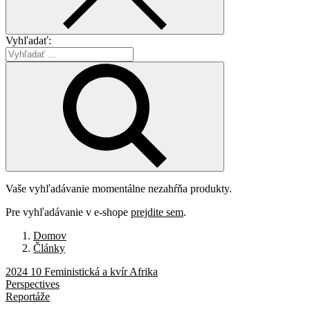
Vyhľadať:
Vaše vyhľadávanie momentálne nezahŕňa produkty.
Pre vyhľadávanie v e-shope
prejdite sem
.
Domov
Články
2024 10 Feministická a kvír Afrika
Perspectives
Reportáže