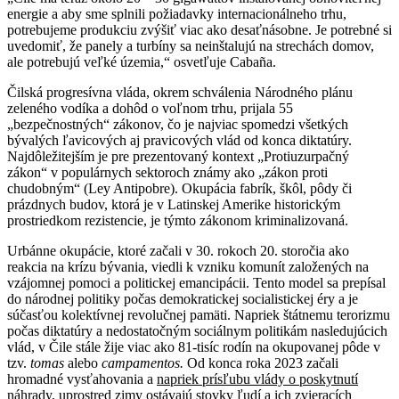
energie a aby sme splnili požiadavky internacionálneho trhu,
potrebujeme produkciu zvýšiť viac ako desaťnásobne. Je potrebné si
uvedomiť, že panely a turbíny sa neinštalujú na strechách domov,
ale potrebujú veľké územia,“ osvetľuje Cabaña.
Čilská progresívna vláda, okrem schválenia Národného plánu
zeleného vodíka a dohôd o voľnom trhu, prijala 55
„bezpečnostných“ zákonov, čo je najviac spomedzi všetkých
bývalých ľavicových aj pravicových vlád od konca diktatúry.
Najdôležitejším je pre prezentovaný kontext „Protiuzurpačný
zákon“ v populárnych sektoroch známy ako „zákon proti
chudobným“ (Ley Antipobre). Okupácia fabrík, škôl, pôdy či
prázdnych budov, ktorá je v Latinskej Amerike historickým
prostriedkom rezistencie, je týmto zákonom kriminalizovaná.
Urbánne okupácie, ktoré začali v 30. rokoch 20. storočia ako
reakcia na krízu bývania, viedli k vzniku komunít založených na
vzájomnej pomoci a politickej emancipácii. Tento model sa prepísal
do národnej politiky počas demokratickej socialistickej éry a je
súčasťou kolektívnej revolučnej pamäti. Napriek štátnemu terorizmu
počas diktatúry a nedostatočným sociálnym politikám nasledujúcich
vlád, v Čile stále žije viac ako 81-tisíc rodín na okupovanej pôde v
tzv.
tomas
alebo
campamentos.
Od konca roka 2023 začali
hromadné vysťahovania a
napriek prísľubu vlády o poskytnutí
náhrady, uprostred zimy ostávajú stovky ľudí a ich zvieracích