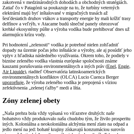
zakotvená v medzinárodných dohodách a obchodných stratégiách.
Zatiaľ čo v Patagónii sa poukazuje na to, že turbíny veterných
elektrární majú byť inštalované v migračných trasách až
šesťdesiatich druhov vtákov a transporty energie by mali krížiť trasy
delfínov a veľrýb, v Atacame budú slnečné panely ohrozovať
krehké ekosystémy púšte a výroba vodíka bude prehlbovať dnes už
alarmujúcu krízu vody.
Pri hodnotení „zelenosti“ vodíka je potrebné nielen zohľadniť
dopady na územie počas jeho inštalácie a výroby, ale aj posúdiť jeho
vplyv z hľadiska následného využívania. Okrem toho, že podiely v
biznise zeleného vodíka vlastnia európske spoločnosti známe
kauzami porušovania environmentálnych a iných práv (
Enel
,
Engie,
Air Liquide
), riaditeľ Observatória latinskoamerických
environmentálnych konfliktov (OLCA) Lucio Cuenca Berger
upozorňuje
, že výroba zeleného vodíka je prepojená s víziou
zefektívnenia „zelenej ťažby“ medi a lítia.
Zóny zelenej obety
„Naša prehra bola vždy vpísaná vo víťazstve druhých: naše
bohatstvo vždy produkovalo našu chudobu tým, že živilo prosperitu
iných. Koloniálna a neokoloniálna alchýmia mení zlato na odpad a
jedlo mení na jed: bohaté krajiny získavajú konzumáciou surovín