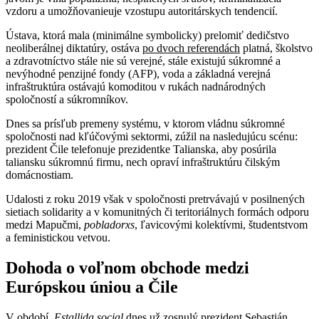
vzdoru a umožňovanieuje vzostupu autoritárskych tendencií.
Ústava, ktorá mala (minimálne symbolicky) prelomiť dedičstvo
neoliberálnej diktatúry, ostáva
po dvoch referendách
platná, školstvo
a zdravotníctvo stále nie sú verejné, stále existujú súkromné a
nevýhodné penzijné fondy (AFP), voda a základná verejná
infraštruktúra ostávajú komoditou v rukách nadnárodných
spoločností a súkromníkov.
Dnes sa prísľub premeny systému, v ktorom vládnu súkromné
spoločnosti nad kľúčovými sektormi, zúžil na nasledujúcu scénu:
prezident Čile telefonuje prezidentke Talianska, aby posúrila
taliansku súkromnú firmu, nech opraví infraštruktúru čilským
domácnostiam.
Udalosti z roku 2019 však v spoločnosti pretrvávajú v posilnených
sietiach solidarity a v komunitných či teritoriálnych formách odporu
medzi Mapučmi,
pobladorxs
, ľavicovými kolektívmi, študentstvom
a feministickou vetvou.
Dohoda o voľnom obchode medzi
Európskou úniou a Čile
V období
Estallida social
dnes už zosnulý prezident Sebastián