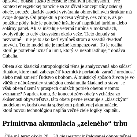
opisovať oblasti ťažko znečistené fosílnym priemyslom.“ Pre
kontext energetickej tranzície sa zaužíval koncept
zóny zelenej
obete
, pretože „každý aspekt vytvárania obnoviteľných štruktúr má
svoje dopady. Od projektu a procesu výroby, cez zdroje, až po
použitie pôdy, kde je potrebné inštalovať napríklad turbínu alebo
solárny panel. Ak sa inštaluje veterná turbína v mokradiach,
ovplyvňuje to celý ekosystém okolo veže. Tieto dopady sú
nezvratné – nie je to ako keď vyrúbeš strom a zasadíš dvadsať
nových. Tento model nie je možné kompenzovať. To je realita,
ktorú je potrebné uznať a limit, ktorý sa nezohľadňuje,“ dodáva
Cabaña.
Obeta ako klasická antropologická téma je analyzovaná ako súčasť
rituálov, ktoré mali zabezpečiť kozmický poriadok, zaručiť úrodnosť
alebo mali zmieriť ľudstvo s bohom. Altruistický spôsob života je vo
väčšine náboženstiev stratégiou dosiahnutia žiadaného stavu. Je
však obeta území v prospech cudzích potrieb obetou v tomto
význame? Napriek tomu, že koncept
zóny obety
vychádza zo
skúsenosti obyvateľstva, táto obeta pevne rezonuje s „klasickým“
modelom vykorisťovania spôsobom primitívnej akumulácie,
ktorá novou technológiou napĺňa večné ciele logiky kapitálu.
Primitívna akumulácia „zeleného“ trhu
„Čile má teraz okolo 20 – 30 gigawattov inštalovanej obnoviteľnej