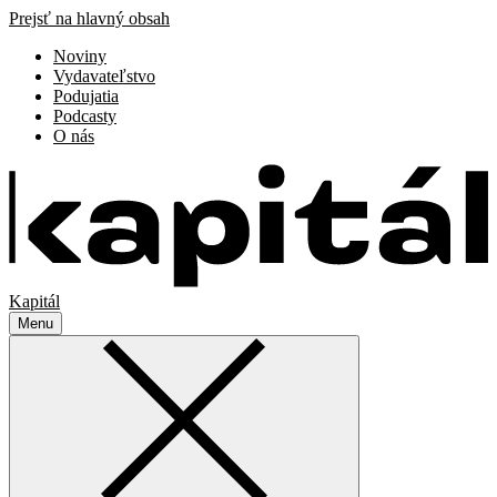
Prejsť na hlavný obsah
Noviny
Vydavateľstvo
Podujatia
Podcasty
O nás
Kapitál
Menu