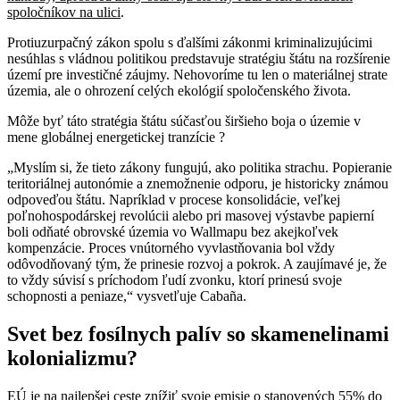
spoločníkov na ulici
.
Protiuzurpačný zákon spolu s ďalšími zákonmi kriminalizujúcimi
nesúhlas s vládnou politikou predstavuje stratégiu štátu na rozšírenie
území pre investičné záujmy. Nehovoríme tu len o materiálnej strate
územia, ale o ohrození celých ekológií spoločenského života.
Môže byť táto stratégia štátu súčasťou širšieho boja o územie v
mene globálnej energetickej tranzície ?
„Myslím si, že tieto zákony fungujú, ako politika strachu. Popieranie
teritoriálnej autonómie a znemožnenie odporu, je historicky známou
odpoveďou štátu. Napríklad v procese konsolidácie, veľkej
poľnohospodárskej revolúcii alebo pri masovej výstavbe papierní
boli odňaté obrovské územia vo Wallmapu bez akejkoľvek
kompenzácie. Proces vnútorného vyvlastňovania bol vždy
odôvodňovaný tým, že prinesie rozvoj a pokrok. A zaujímavé je, že
to vždy súvisí s príchodom ľudí zvonku, ktorí prinesú svoje
schopnosti a peniaze,“ vysvetľuje Cabaña.
Svet bez fosílnych palív so skamenelinami
kolonializmu?
EÚ je na najlepšej ceste znížiť svoje emisie o stanovených 55% do