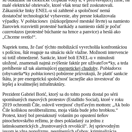
malé elektrické ohrievače, ktoré však teraz tiež zoskratovali.
Zákaznícke linky ENEL-u sú zahltené a spoločnosť nemá
dostatočné technologické vybavenie, aby presne lokalizovala
výpadky. V
poblaciones
(nízkopríjmové mestské štvrte) sa namiesto
žiaroviek rozsvietili protestné barikády a namiesto rádií je počuť
cazerolazos
(protestné búchanie na hrnce a panvice) a heslá ako
„Chceme svetlo!“.
Napriek tomu, že časť týchto mobilizácií vyvrcholila konfrontáciou
s políciou, štát reaguje na situáciu skôr vlažne. Možnosti intervencie
sú totiž obmedzené. Sankcie, ktoré boli ENEL-u v minulosti
uložené, znamenali najmä zvýšenie faktúr pre užívateľov*ky, a teda
prehĺbenie už tak alarmujúcej
energetickej chudoby
.
Pobladorxs
(obyvatelia*ky
poblaciones
) pobúrene prízvukujú, že platiť sankcie
štátu, je pre energetickú spoločnosť lacnejšie ako investovať do
lepšej a kvalitnejšej infraštruktúry.
Prezident Gabriel Borić, ktorý sa do tohto postu dostal po sérii
spomínaných masových protestov
(
Estallido Social), ktoré v roku
2019 ochromili Čile, oslovil verejnosť chytľavým mottom: „Ak bolo
Čile kolískou neoliberalizmu, moja vláda bude jeho hrobkou.“
Protest, ktorý bol presiaknutý volaním po opustení tieňov
pinochetovského režimu, je dnes pokladaný za jednu z
latinskoamerických „frustrovaných revolúcií“. Jej sprievodným
javom je vlna populizmu, nesplnených sľubov, kriminalizácia