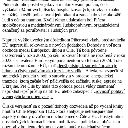
Piñera do ulíc poslal vojakov a militarizovanú políciu, čo si
vyžiadalo 34 mŕtvych, tisícky hospitalizovaných, stovky sexuálne
zneužitých osôb policajnými jednotkami a zanechalo viac ako 460
ľudí s očnou traumou. Kvôli týmto udalostiam bol Piñera
spoločnosťou a medzinárodnými ľudskoprávnymi organizáciami
označený za porušovateľa ľudských práv.
Napriek vyššie uvedeným dôsledkom Piñerovej vlády, predstavitelia
EÚ neprerušili rokovania o nových dodatkoch Dohody o voľnom
obchode medzi Európskou úniou a Čile. Tá bola pôvodne
uzatvorená v roku 2003, po sérii rokovaní formálne rozšírená v roku
2023 a schválená Európskym parlamentom vo februári 2024. Toto
rozšírenie umožňuje EÚ, mať
„lepší prístup k surovinám, ako je
lítium, a čistým palivám ako je zelený vodík
“. A teda, zabezpečiť si
strategickú pozíciu v boji o suroviny a v procese energetickej
tranzície, ktorá začala byť pálčivejšia od začiatku ruskej agresie na
Ukrajine. Pre Čile by mala táto dohoda podľa vlády znamenať
napríklad lepší prístup na trh EÚ alebo zabezpečiť
„rovnosť pohlaví
v energetickom priemysle
“
.
Čilská verejnosť sa o pozadí dohody dozvedela až po vydaní
knihy
hnutím Chile Mejor sin TLC, ktorá analyzuje netransparentné
aspekty dohody o voľnom obchode medzi Čile a EÚ. Poskytnutím
dostatočných informácií chcú mobilizovať politickú aj občiansku
obec, aby bol tento dokument zamietnutý v nadchádzajúcom