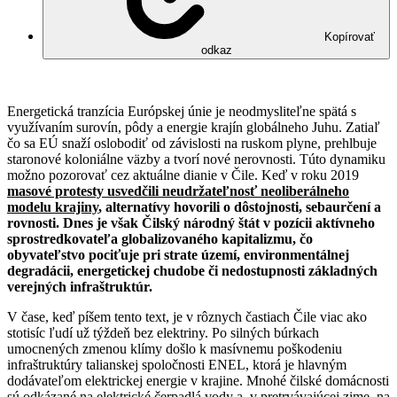
Kopírovať
odkaz
Energetická tranzícia Európskej únie je neodmysliteľne spätá s
využívaním surovín, pôdy a energie krajín globálneho Juhu. Zatiaľ
čo sa EÚ snaží oslobodiť od závislosti na ruskom plyne, prehlbuje
staronové koloniálne väzby a tvorí nové nerovnosti. Túto dynamiku
možno pozorovať cez aktuálne dianie v Čile. Keď v roku 2019
masové protesty usvedčili neudržateľnosť neoliberálneho
modelu krajiny
, alternatívy hovorili o dôstojnosti, sebaurčení a
rovnosti. Dnes je však Čilský národný štát v pozícii aktívneho
sprostredkovateľa globalizovaného kapitalizmu, čo
obyvateľstvo pociťuje pri strate území, environmentálnej
degradácii, energetickej chudobe či nedostupnosti základných
verejných infraštruktúr.
V čase, keď píšem tento text, je v rôznych častiach Čile viac ako
stotisíc ľudí už týždeň bez elektriny. Po silných búrkach
umocnených zmenou klímy došlo k masívnemu poškodeniu
infraštruktúry talianskej spoločnosti ENEL, ktorá je hlavným
dodávateľom elektrickej energie v krajine. Mnohé čilské domácnosti
sú odkázané na elektrické čerpadlá vody a, v pretrvávajúcej zime, na