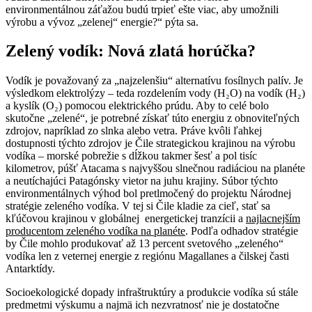
environmentálnou záťažou budú trpieť ešte viac, aby umožnili
výrobu a vývoz „zelenej“ energie?“ pýta sa.
Zelený vodík: Nová zlatá horúčka?
Vodík je považovaný za „najzelenšiu“ alternatívu fosílnych palív. Je
výsledkom elektrolýzy – teda rozdelením vody (H₂O) na vodík (H₂)
a kyslík (O₂) pomocou elektrického prúdu. Aby to celé bolo
skutočne „zelené“, je potrebné získať túto energiu z obnoviteľných
zdrojov, napríklad zo slnka alebo vetra. Práve kvôli ľahkej
dostupnosti týchto zdrojov je Čile strategickou krajinou na výrobu
vodíka – morské pobrežie s dĺžkou takmer šesť a pol tisíc
kilometrov, púšť Atacama s najvyššou slnečnou radiáciou na planéte
a neutíchajúci Patagónsky vietor na juhu krajiny. Súbor týchto
environmentálnych výhod bol pretlmočený do projektu Národnej
stratégie zeleného vodíka. V tej si Čile kladie za cieľ, stať sa
kľúčovou krajinou v globálnej energetickej tranzícii a
najlacnejším
producentom zeleného vodíka na planéte
. Podľa odhadov stratégie
by Čile mohlo produkovať až 13 percent svetového „zeleného“
vodíka len z veternej energie z regiónu Magallanes a čilskej časti
Antarktídy.
Socioekologické dopady infraštruktúry a produkcie vodíka sú stále
predmetmi výskumu a najmä ich nezvratnosť nie je dostatočne