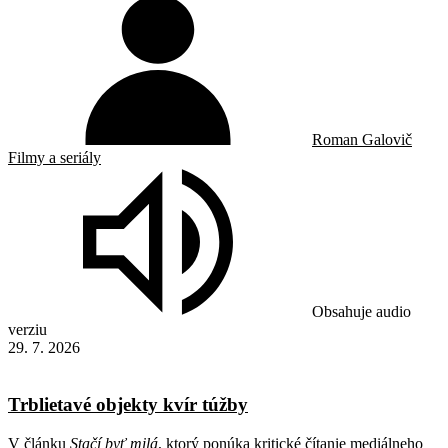
Roman Galovič
Filmy a seriály
Obsahuje audio
verziu
29. 7. 2026
Trblietavé objekty kvír túžby
V článku
Stačí byť milá
, ktorý ponúka kritické čítanie mediálneho