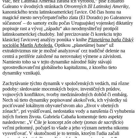
viac, než Latinská Amerika zarába ich výrobou,“ píše Eduardo
Galeano v úvodných stránkach
Otvorených žíl Latinskej Ameriky
,
kanonického textu latinskoamerickej ľavice. Od čias honu na
magické mesto nevyčerpateľného zlata (El Dorado) po Galeanovu
súčasnosť – do samoty exilu počas Uruguajskej vojenskej diktatúry
popisuje rast a vývoj „západu“ ako neodmysliteľný protipól
latinskoamerickej chudoby. Isté precizovanie či korekciu tejto
klasickej ľavicovej analýzy ponúka v knihe
Planetárna
baňa
čilský
sociológ Martín Arboleda
.
Optikou „planetárnej bane“ už
extraktivizmus nie je možné analyzovať cez tradičné delenie na
centrá a periférie založené na nerovnakej výmene a závislosti.
Namiesto toho sa v tejto dynamike národné štáty stávajú
sprostredkovateľmi globálneho kapitalizmu, z ktorého tieto
dynamiky vznikajú.
Zachytávanie týchto dynamík v spoločenských vedách, má rôzne
podoby: sledovanie mocenských bojov, investičných prúdov,
vojnových konfliktov, tvorby medzinárodných dohôd či embárg.
Nech sú tieto dynamiky popisované akokoľvek, ich výsledky sú
pociťované lokálnym obyvateľstvom ako „život v obetných
zónach“, pri vysídľovaní, nedostatku vody a narušenia či vyhubenia
istých foriem života. Gabriela Cabaña komentuje tieto aspekty
nasledovne: „V Čile je koncept
zón obety
(
zonas de sacrificio
)
veľmi prítomný, počuješ to všade a jeho význam netreba nikomu
vysvetľovať. V skutočnosti je to termín, ktorým ľudia začali