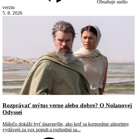
Obsahuje audio
verziu
5. 8. 2026
Rozprávať mýtus verne alebo dobre? O Nolanovej
Odyssei
Máločo dokáže byť únavnejšie, ako keď sa korporátne algoritmy
vydávajú za vox populi a rozhodnú sa...