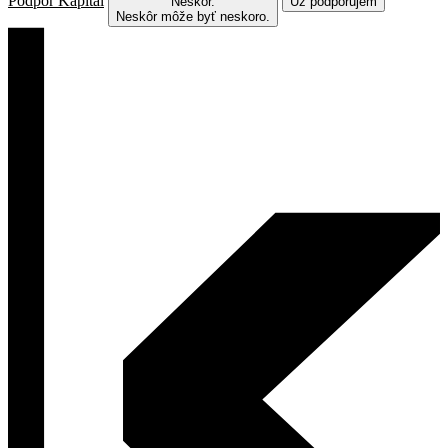
Podpor Kapitál
Neskôr.
Už podporujem
Neskôr môže byť neskoro.