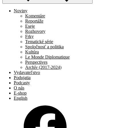
Noviny
Komentáre
Reportáže
Eseje
Rozhovory
Frky
Tematické série
Spoločnosť a politika
Kultúra
Le Monde Diplomatique
Perspectives
Archív (2017-2024)
Vydavateľstvo
Podujatia
Podcasty
O nás
E-shop
English