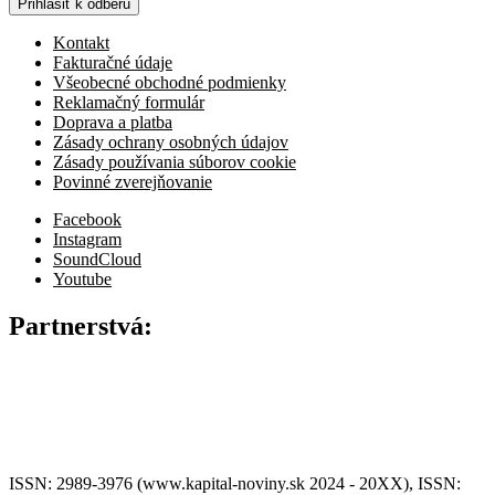
Prihlásiť k odberu
Kontakt
Fakturačné údaje
Všeobecné obchodné podmienky
Reklamačný formulár
Doprava a platba
Zásady ochrany osobných údajov
Zásady používania súborov cookie
Povinné zverejňovanie
Facebook
Instagram
SoundCloud
Youtube
Partnerstvá:
ISSN: 2989-3976 (www.kapital-noviny.sk 2024 - 20XX), ISSN: