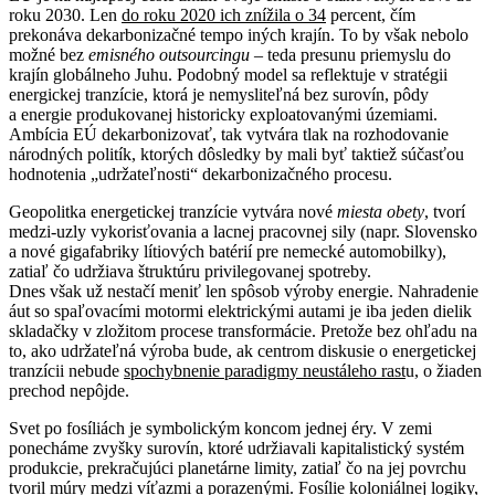
roku 2030. Len
do roku 2020 ich znížila o 34
percent, čím
prekonáva dekarbonizačné tempo iných krajín. To by však nebolo
možné bez
emisného outsourcingu
– teda presunu priemyslu do
krajín globálneho Juhu. Podobný model sa reflektuje v stratégii
energickej tranzície, ktorá je nemysliteľná bez surovín, pôdy
a energie produkovanej historicky exploatovanými územiami.
Ambícia EÚ dekarbonizovať, tak vytvára tlak na rozhodovanie
národných politík, ktorých dôsledky by mali byť taktiež súčasťou
hodnotenia „udržateľnosti“ dekarbonizačného procesu.
Geopolitka energetickej tranzície vytvára nové
miesta obety
, tvorí
medzi-uzly vykorisťovania a lacnej pracovnej sily (napr. Slovensko
a nové gigafabriky lítiových batérií pre nemecké automobilky),
zatiaľ čo udržiava štruktúru privilegovanej spotreby.
Dnes však už nestačí meniť len spôsob výroby energie. Nahradenie
áut so spaľovacími motormi elektrickými autami je iba jeden dielik
skladačky v zložitom procese transformácie. Pretože bez ohľadu na
to, ako udržateľná výroba bude, ak centrom diskusie o energetickej
tranzícii nebude
spochybnenie paradigmy neustáleho rast
u, o žiaden
prechod nepôjde.
Svet po fosíliách je symbolickým koncom jednej éry. V zemi
ponecháme zvyšky surovín, ktoré udržiavali kapitalistický systém
produkcie, prekračujúci planetárne limity, zatiaľ čo na jej povrchu
tvoril múry medzi víťazmi a porazenými. Fosílie koloniálnej logiky,