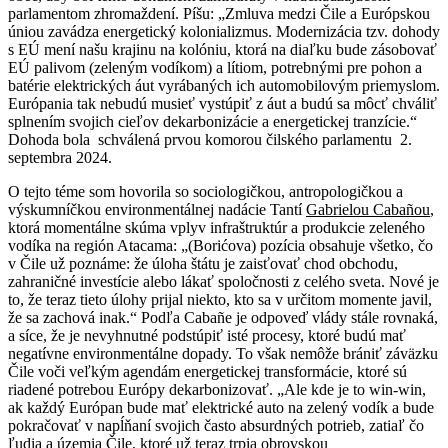
parlamentom zhromaždení. Píšu: „Zmluva medzi Čile a Európskou
úniou zavádza energetický kolonializmus. Modernizácia tzv. dohody
s EÚ mení našu krajinu na kolóniu, ktorá na diaľku bude zásobovať
EÚ palivom (zeleným vodíkom) a lítiom, potrebnými pre pohon a
batérie elektrických áut vyrábaných ich automobilovým priemyslom.
Európania tak nebudú musieť vystúpiť z áut a budú sa môcť chváliť
splnením svojich cieľov dekarbonizácie a energetickej tranzície.“
Dohoda bola schválená prvou komorou čilského parlamentu 2.
septembra 2024.
O tejto téme som hovorila so sociologičkou, antropologičkou a
výskumníčkou environmentálnej nadácie Tantí
Gabrielou Cabañou
,
ktorá momentálne skúma vplyv infraštruktúr a produkcie zeleného
vodíka na región Atacama: „(Borićova) pozícia obsahuje všetko, čo
v Čile už poznáme: že úloha štátu je zaisťovať chod obchodu,
zahraničné investície alebo lákať spoločnosti z celého sveta. Nové je
to, že teraz tieto úlohy prijal niekto, kto sa v určitom momente javil,
že sa zachová inak.“ Podľa Cabañe je odpoveď vlády stále rovnaká,
a síce, že je nevyhnutné podstúpiť isté procesy, ktoré budú mať
negatívne environmentálne dopady. To však nemôže brániť záväzku
Čile voči veľkým agendám energetickej transformácie, ktoré sú
riadené potrebou Európy dekarbonizovať. „Ale kde je to win-win,
ak každý Európan bude mať elektrické auto na zelený vodík a bude
pokračovať v napĺňaní svojich často absurdných potrieb, zatiaľ čo
ľudia a územia Čile, ktoré už teraz trpia obrovskou