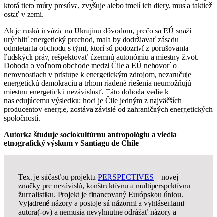
ktorá tieto múry presúva, zvyšuje alebo tmelí ich diery, musia taktiež
ostať v zemi.
Ak je ruská invázia na Ukrajinu dôvodom, prečo sa EÚ snaží
urýchliť energetický prechod, mala by dodržiavať zásadu
odmietania obchodu s tými, ktorí sú podozriví z porušovania
ľudských práv, rešpektovať územnú autonómiu a miestny život.
Dohoda o voľnom obchode medzi Čile a EÚ nehovorí o
nerovnostiach v prístupe k energetickým zdrojom, nezaručuje
energetickú demokraciu a trhom riadené riešenia neumožňujú
miestnu energetickú nezávislosť. Táto dohoda vedie k
nasledujúcemu výsledku: hoci je Čile jedným z najväčších
producentov energie, zostáva závislé od zahraničných energetických
spoločností.
Autorka študuje sociokultúrnu antropológiu a viedla
etnografický výskum v Santiagu de Chile
Text je súčasťou projektu
PERSPECTIVES
– novej
značky pre nezávislú, konštruktívnu a multiperspektívnu
žurnalistiku. Projekt je financovaný Európskou úniou.
Vyjadrené názory a postoje sú názormi a vyhláseniami
autora(-ov) a nemusia nevyhnutne odrážať názory a