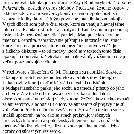
predstavovali, tak ako je to v románe Raya Bradburyho
451 stupňov
Fahrenheita
, posledný ostrov slobody. Predstava, že tento ostrov je
takto nepokryte ohrozený a vybraným členom spoločnosti sú
zakázané knihy, ktoré sú iným povolené, ma hlboko znepokojila.
V tých dňoch som práve čítal texty, ktoré sa venujú hlavnej téme
tohto čísla Kapitálu, strachu, a každým ďalším textom môj nepokoj
rástol. Bolo nemožné nevidieť paralely. Manipulácia s verejnou
mienkou, cenzúra, zabraňovanie prístupu k informáciám, strach
z neznámeho a procesy, ktoré toto neznáme a nové vytláčajú
z širšieho diskurzu – to sú motívy, ktoré sa v textoch tohto čísla
opakujú a obmieňajú. Netreba si nič nahovárať, väčšinou to nie je
veľmi povzbudzujúce čítanie.
V rozhovore s filozofom G. M. Tamásom sa napríklad dozviete
o kampani proti literárnemu teoretikovi a filozofovi Georgovi
Lukácsovi, v ktorej maďarská vláda neváhala odstrániť
z budapeštianskeho parku jeho sochu a zamedziť prístup do jeho
archívov. A v texte od Łukasza Grzesiczaka sa dočítate o
obrovskom strachu poľskej vlády z toho, že Poliakov niekto označí
za antisemitov, a bohužiaľ i o tom, že antisemitské prejavy nie sú
v dnešnom Poľsku ničím nezvyčajným. V ďalších textoch sme sa
snažili upozorniť na to, ako sa strach prejavuje v rôznych
umeleckých formách a spoločenských fenoménoch, či už je to
metalová hudba, videohry, dizajn, konceptuálne umenie alebo
horory od súčasných režisérok.