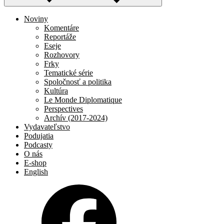
Noviny
Komentáre
Reportáže
Eseje
Rozhovory
Frky
Tematické série
Spoločnosť a politika
Kultúra
Le Monde Diplomatique
Perspectives
Archív (2017-2024)
Vydavateľstvo
Podujatia
Podcasty
O nás
E-shop
English