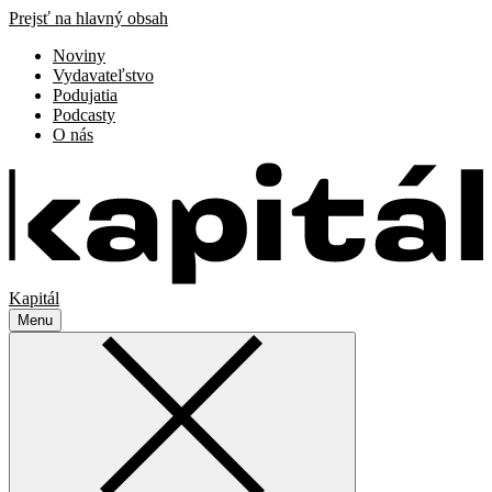
Prejsť na hlavný obsah
Noviny
Vydavateľstvo
Podujatia
Podcasty
O nás
Kapitál
Menu