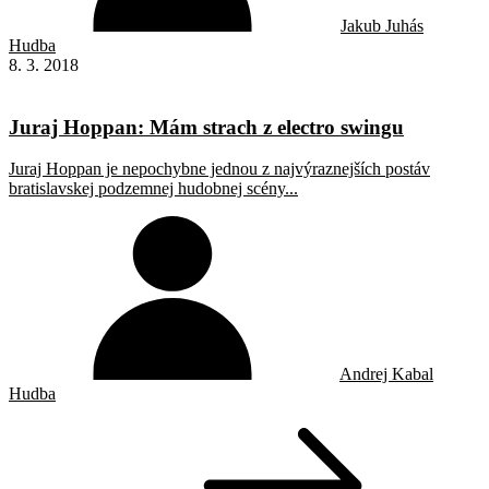
Jakub Juhás
Hudba
8. 3. 2018
Juraj Hoppan: Mám strach z electro swingu
Juraj Hoppan je nepochybne jednou z najvýraznejších postáv
bratislavskej podzemnej hudobnej scény...
Andrej Kabal
Hudba