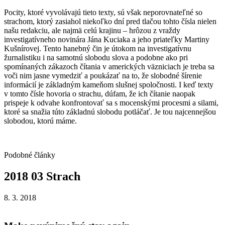
Pocity, ktoré vyvolávajú tieto texty, sú však neporovnateľné so
strachom, ktorý zasiahol niekoľko dní pred tlačou tohto čísla nielen
našu redakciu, ale najmä celú krajinu – hrôzou z vraždy
investigatívneho novinára Jána Kuciaka a jeho priateľky Martiny
Kušnírovej. Tento hanebný čin je útokom na investigatívnu
žurnalistiku i na samotnú slobodu slova a podobne ako pri
spomínaných zákazoch čítania v amerických väzniciach je treba sa
voči nim jasne vymedziť a poukázať na to, že slobodné šírenie
informácií je základným kameňom slušnej spoločnosti. I keď texty
v tomto čísle hovoria o strachu, dúfam, že ich čítanie naopak
prispeje k odvahe konfrontovať sa s mocenskými procesmi a silami,
ktoré sa snažia túto základnú slobodu potláčať. Je tou najcennejšou
slobodou, ktorú máme.
Podobné články
2018
03
Strach
8. 3. 2018