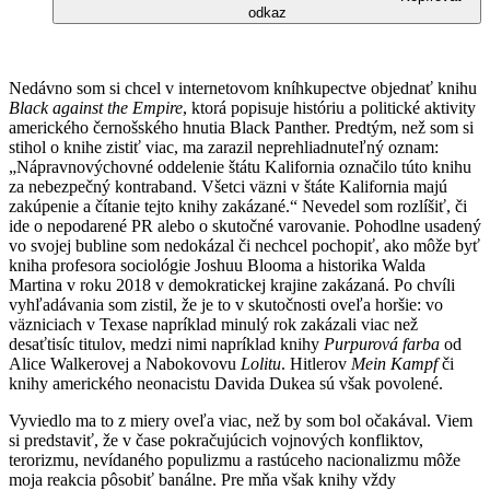
odkaz
Nedávno som si chcel v internetovom kníhkupectve objednať knihu
Black against the Empire
, ktorá popisuje históriu a politické aktivity
amerického černošského hnutia Black Panther. Predtým, než som si
stihol o knihe zistiť viac, ma zarazil neprehliadnuteľný oznam:
„Nápravnovýchovné oddelenie štátu Kalifornia označilo túto knihu
za nebezpečný kontraband. Všetci väzni v štáte Kalifornia majú
zakúpenie a čítanie tejto knihy zakázané.“ Nevedel som rozlíšiť, či
ide o nepodarené PR alebo o skutočné varovanie. Pohodlne usadený
vo svojej bubline som nedokázal či nechcel pochopiť, ako môže byť
kniha profesora sociológie Joshuu Blooma a historika Walda
Martina v roku 2018 v demokratickej krajine zakázaná. Po chvíli
vyhľadávania som zistil, že je to v skutočnosti oveľa horšie: vo
väzniciach v Texase napríklad minulý rok zakázali viac než
desaťtisíc titulov, medzi nimi napríklad knihy
Purpurová farba
od
Alice Walkerovej a Nabokovovu
Lolitu
. Hitlerov
Mein Kampf
či
knihy amerického neonacistu Davida Dukea sú však povolené.
Vyviedlo ma to z miery oveľa viac, než by som bol očakával. Viem
si predstaviť, že v čase pokračujúcich vojnových konfliktov,
terorizmu, nevídaného populizmu a rastúceho nacionalizmu môže
moja reakcia pôsobiť banálne. Pre mňa však knihy vždy