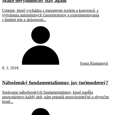
Make nevýnimočný stav again
Umenie, ktoré vychádza z transgresie noriem a konvencií, z
vytvárania autonómnych časopriestorov a experimentovania
s limitmi tela a skúsenosti...
Ivana Rumanová
8. 3. 2018
Náboženský fundamentalizmus: jav (ne)moderný?
Správanie náboženských fundamentalistov, ktoré napĺňa
spravodajstvo každý deň, nám pripadá nepochopiteľné a zbytočne
kruté...