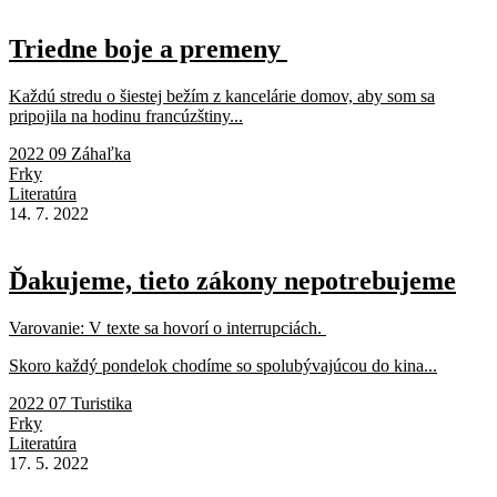
Triedne boje a premeny
Každú stredu o šiestej bežím z kancelárie domov, aby som sa
pripojila na hodinu francúzštiny...
2022 09 Záhaľka
Frky
Literatúra
14. 7. 2022
Ďakujeme, tieto zákony nepotrebujeme
Varovanie: V texte sa hovorí o interrupciách.
Skoro každý pondelok chodíme so spolubývajúcou do kina...
2022 07 Turistika
Frky
Literatúra
17. 5. 2022