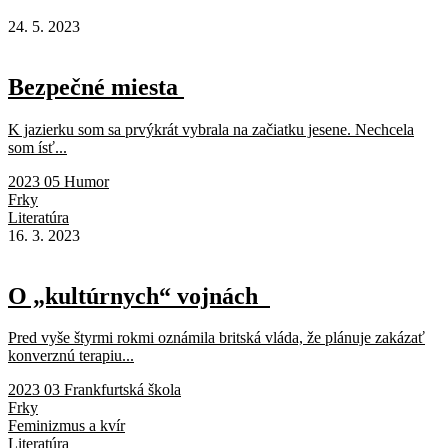
24. 5. 2023
Bezpečné miesta
K jazierku som sa prvýkrát vybrala na začiatku jesene. Nechcela
som ísť...
2023 05 Humor
Frky
Literatúra
16. 3. 2023
O „kultúrnych“ vojnách
Pred vyše štyrmi rokmi oznámila britská vláda, že plánuje zakázať
konverznú terapiu...
2023 03 Frankfurtská škola
Frky
Feminizmus a kvír
Literatúra