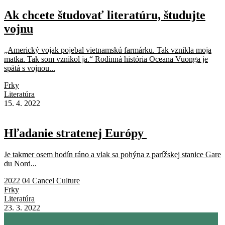
Ak chcete študovať literatúru, študujte
vojnu
„Americký vojak pojebal vietnamskú farmárku. Tak vznikla moja
matka. Tak som vznikol ja.“ Rodinná história Oceana Vuonga je
spätá s vojnou...
Frky
Literatúra
15. 4. 2022
Hľadanie stratenej Európy
Je takmer osem hodín ráno a vlak sa pohýna z parížskej stanice Gare
du Nord...
2022 04 Cancel Culture
Frky
Literatúra
23. 3. 2022