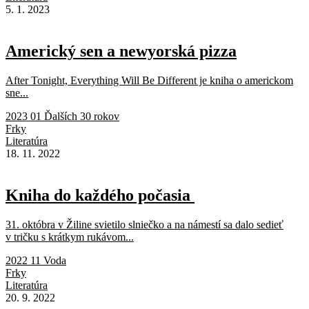
5. 1. 2023
Americký sen a newyorská pizza
After Tonight, Everything Will Be Different je kniha o americkom
sne...
2023 01 Ďalších 30 rokov
Frky
Literatúra
18. 11. 2022
Kniha do každého počasia
31. októbra v Žiline svietilo slniečko a na námestí sa dalo sedieť
v tričku s krátkym rukávom...
2022 11 Voda
Frky
Literatúra
20. 9. 2022