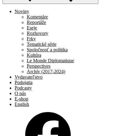
Noviny
Komentáre
Reportáže
Eseje
Rozhovory
Frky
Tematické série
Spoločnosť a politika
Kultúra
Le Monde Diplomatique
Perspectives
Archív (2017-2024)
Vydavateľstvo
Podujatia
Podcasty
O nás
E-shop
English