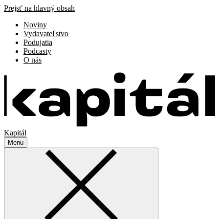
Prejsť na hlavný obsah
Noviny
Vydavateľstvo
Podujatia
Podcasty
O nás
Kapitál
Menu