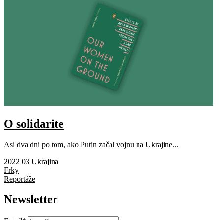
O solidarite
Asi dva dni po tom, ako Putin začal vojnu na Ukrajine...
2022 03 Ukrajina
Frky
Reportáže
Newsletter