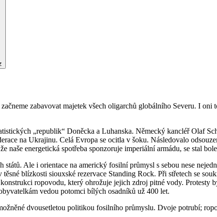
z
y začneme zabavovat majetek všech oligarchů globálního Severu. I oni 
ratistických „republik“ Doněcka a Luhanska. Německý kancléř Olaf Scho
race na Ukrajinu. Celá Evropa se ocitla v šoku. Následovalo odsouzen
že naše energetická spotřeba sponzoruje imperiální armádu, se stal bol
tátů. Ale i orientace na americký fosilní průmysl s sebou nese nejedn
 těsné blízkosti siouxské rezervace Standing Rock. Při střetech se sou
t konstrukci ropovodu, který ohrožuje jejich zdroj pitné vody. Protesty
 obyvatelkám vedou potomci bílých osadníků už 400 let.
umožněné dvousetletou politikou fosilního průmyslu. Dvoje potrubí; r