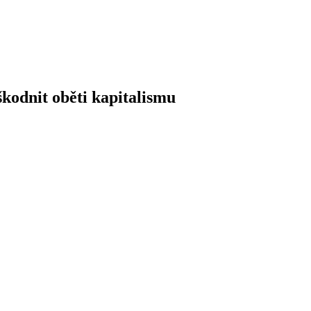
škodnit
oběti
kapitalismu