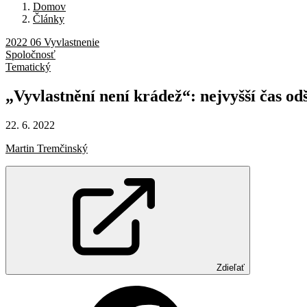
Domov
Články
2022 06 Vyvlastnenie
Spoločnosť
Tematický
„Vyvlastnění
není
krádež“:
nejvyšší
čas
od
22. 6. 2022
Martin Tremčinský
Zdieľať