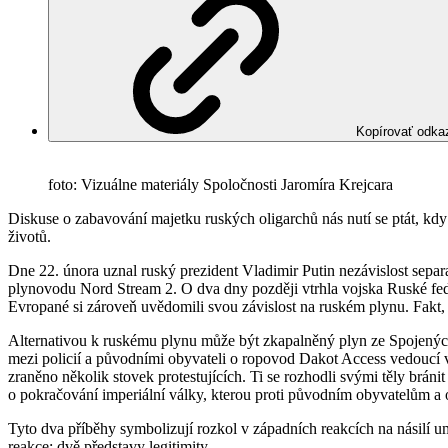
Kopírovať odka
foto: Vizuálne materiály Spoločnosti Jaromíra Krejcara
Diskuse o zabavování majetku ruských oligarchů nás nutí se ptát, kd
životů.
Dne 22. února uznal ruský prezident Vladimir Putin nezávislost sepa
plynovodu Nord Stream 2. O dva dny později vtrhla vojska Ruské fede
Evropané si zároveň uvědomili svou závislost na ruském plynu. Fakt, 
Alternativou k ruskému plynu může být zkapalněný plyn ze Spojených s
mezi policií a původními obyvateli o ropovod Dakot Access vedoucí v
zraněno několik stovek protestujících. Ti se rozhodli svými těly bráni
o pokračování imperiální války, kterou proti původním obyvatelům a
Tyto dva příběhy symbolizují rozkol v západních reakcích na násilí 
reakce; dvě představy legitimity.