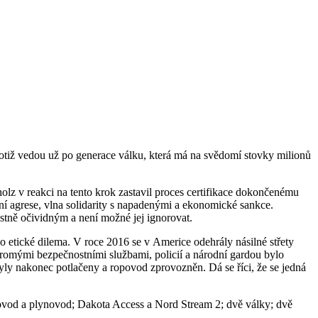
totiž vedou už po generace válku, která má na svědomí stovky milionů
lz v reakci na tento krok zastavil proces certifikace dokončenému
í agrese, vlna solidarity s napadenými a ekonomické sankce.
estně očividným a není možné jej ignorovat.
o etické dilema. V roce 2016 se v Americe odehrály násilné střety
kromými bezpečnostními službami, policií a národní gardou bylo
 byly nakonec potlačeny a ropovod zprovozněn. Dá se říci, že se jedná
opovod a plynovod; Dakota Access a Nord Stream 2; dvě války; dvě