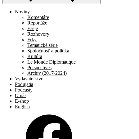
Noviny
Komentáre
Reportáže
Eseje
Rozhovory
Frky
Tematické série
Spoločnosť a politika
Kultúra
Le Monde Diplomatique
Perspectives
Archív (2017-2024)
Vydavateľstvo
Podujatia
Podcasty
O nás
E-shop
English