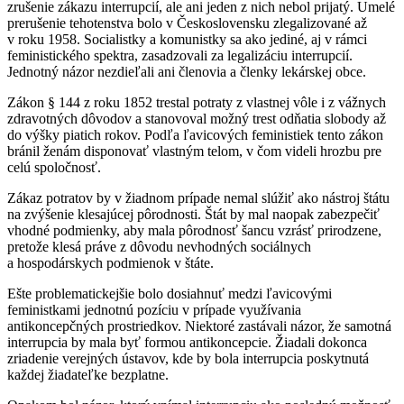
zrušenie zákazu interrupcií, ale ani jeden z nich nebol prijatý. Umelé
prerušenie tehotenstva bolo v Československu zlegalizované až
v roku 1958. Socialistky a komunistky sa ako jediné, aj v rámci
feministického spektra, zasadzovali za legalizáciu interrupcií.
Jednotný názor nezdieľali ani členovia a členky lekárskej obce.
Zákon § 144 z roku 1852 trestal potraty z vlastnej vôle i z vážnych
zdravotných dôvodov a stanovoval možný trest odňatia slobody až
do výšky piatich rokov. Podľa ľavicových feministiek tento zákon
bránil ženám disponovať vlastným telom, v čom videli hrozbu pre
celú spoločnosť.
Zákaz potratov by v žiadnom prípade nemal slúžiť ako nástroj štátu
na zvýšenie klesajúcej pôrodnosti. Štát by mal naopak zabezpečiť
vhodné podmienky, aby mala pôrodnosť šancu vzrásť prirodzene,
pretože klesá práve z dôvodu nevhodných sociálnych
a hospodárskych podmienok v štáte.
Ešte problematickejšie bolo dosiahnuť medzi ľavicovými
feministkami jednotnú pozíciu v prípade využívania
antikoncepčných prostriedkov. Niektoré zastávali názor, že samotná
interrupcia by mala byť formou antikoncepcie. Žiadali dokonca
zriadenie verejných ústavov, kde by bola interrupcia poskytnutá
každej žiadateľke bezplatne.