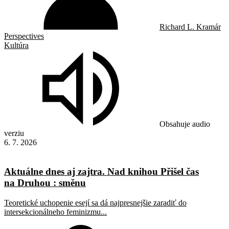
Richard L. Kramár
Perspectives
Kultúra
Obsahuje audio
verziu
6. 7. 2026
Aktuálne dnes aj zajtra. Nad knihou Přišel čas
na Druhou : směnu
Teoretické uchopenie esejí sa dá najpresnejšie zaradiť do
intersekcionálneho feminizmu...