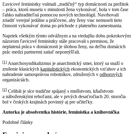
Ľavicové feministky vnímali „tradičný“ typ domácnosti za prežitok
– práca, ktorú musela v minulosti žena vykonávať, bola v tom čase
ľahko nahraditeľná pomocou nových technológií. Navrhovali
zriadiť verejné jedálne a práčovne, aby ženy viac nemuseli tieto
činnosti vykonávať doma po príchode z plateného zamestnania.
Napriek všetkým týmto odvážnym a na vtedajšiu dobu pokrokovým
názorom ľavicové feministky stále pracovali s premisou, že
neplatená práca v domácnosti je úlohou ženy, na deľbu domácich
prác medzi partnermi zatiaľ nepomýšľali.
[1]
Anarchosyndikalizmus je anarchistický smer, ktorý sa snaží o
zrušenie klasických
kapitalistických
ekonomických vzťahov a ich
nahradenie samosprávou robotníkov, združených v
odborových
organizáciách.
[2]
Celibát je síce tradične spájaný s mníšstvom, kňažstvom
a náboženskými rehoľami, ale v prvých desaťročiach 20. storočia
bol v českých krajinách povinný aj pre učiteľky.
Autorka je absolventka histórie, feministka a knihovníčka
Podobné články