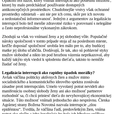
Opakom bol názor, ktorý vnímal interrupciu ako poslednú možnosť,
ktorej by malo predchádzať používanie dostupných
antikoncepčných prostriedkov. Chudobnejšie vrstvy však ochranné
prostriedky odmietali – ani nie pre ich cenu, skôr pre ich novotu
a nedostatočnú informovanosť. Jedným z argumentov za legalizáciu
interrupcií bolo tiež menšie zdravotné riziko v porovnaní s nelegálne
a často neprofesionálne vykonaným zákrokom.
Zhodujú sa však vo vnímaní ženy a jej slobodnej vôle. Populačné
nároky spoločnosti v tomto prípade stoja až na poslednom mieste,
keďže doposiaľ spoločnosť urobila len málo pre to, aby budúcej
matke jej úlohu uľahčila. Dodávajú, že tak, ako sú pohlavné styky
mužov slobodné a nikto im pod hrozbou väzenia neprikazoval, aby
každý takýto styk viedol k splodeniu dieťaťa, takisto to nemôže
žiadať od ženy.
Legalizácia interrupcií ako rapídny úpadok morálky?
Avšak väčšina politicky aktívnych žien a mužov mimo
socialistického a komunistického ideového spektra zostávala
zásadne proti interrupciám. Umelo vyvolaný potrat nevideli ako
manifestáciu osobnej slobody ženy ani ako možnosť partnerov
rozhodnúť sa, či chcú priniesť dieťa do nevyhovujúcej ekonomickej
situácie. Túto možnosť vnímali jednoducho ako nesprávnu. Členka
Agrárnej strany Božena Novotná nazvala interrupcie „zlou
epidémiou“. Tvrdila, že väčšina ľudí, predovšetkým žien, vníma
potrat ako zločin a jeho legalizácia by bola ich hlbokou urážkou.