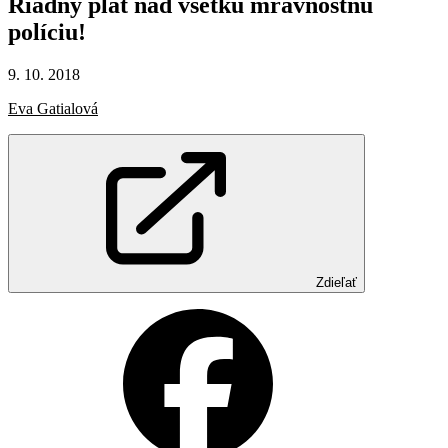
Riadny
plat
nad
všetku
mravnostnú
políciu!
9. 10. 2018
Eva Gatialová
Zdieľať