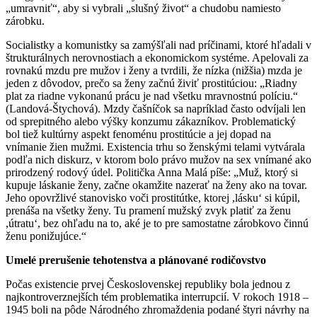
„umravniť“, aby si vybrali „slušný život“ a chudobu namiesto
zárobku.
Socialistky a komunistky sa zamýšľali nad príčinami, ktoré hľadali v
štrukturálnych nerovnostiach a ekonomickom systéme. Apelovali za
rovnakú mzdu pre mužov i ženy a tvrdili, že nízka (nižšia) mzda je
jeden z dôvodov, prečo sa ženy začnú živiť prostitúciou: „Riadny
plat za riadne vykonanú prácu je nad všetku mravnostnú políciu.“
(Landová-Štychová). Mzdy čašníčok sa napríklad často odvíjali len
od sprepitného alebo výšky konzumu zákazníkov. Problematický
bol tiež kultúrny aspekt fenoménu prostitúcie a jej dopad na
vnímanie žien mužmi. Existencia trhu so ženskými telami vytvárala
podľa nich diskurz, v ktorom bolo právo mužov na sex vnímané ako
prirodzený rodový údel. Politička Anna Malá píše: „Muž, ktorý si
kupuje láskanie ženy, začne okamžite nazerať na ženy ako na tovar.
Jeho opovržlivé stanovisko voči prostitútke, ktorej ,lásku‘ si kúpil,
prenáša na všetky ženy. Tu pramení mužský zvyk platiť za ženu
,útratu‘, bez ohľadu na to, aké je to pre samostatne zárobkovo činnú
ženu ponižujúce.“
Umelé prerušenie tehotenstva a plánované rodičovstvo
Počas existencie prvej Československej republiky bola jednou z
najkontroverznejších tém problematika interrupcií. V rokoch 1918 –
1945 boli na pôde Národného zhromaždenia podané štyri návrhy na