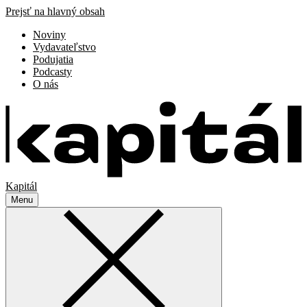
Prejsť na hlavný obsah
Noviny
Vydavateľstvo
Podujatia
Podcasty
O nás
Kapitál
Menu