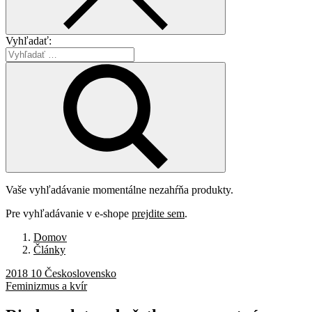
Vyhľadať:
Vaše vyhľadávanie momentálne nezahŕňa produkty.
Pre vyhľadávanie v e-shope
prejdite sem
.
Domov
Články
2018 10 Československo
Feminizmus a kvír