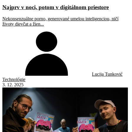
Najprv v noci, potom v digitálnom priestore
Nekonsenzuálne porno, generované umelou inteligenciou, ničí
životy dievčat a žien...
Lucija Tunković
Technológie
3. 12. 2025