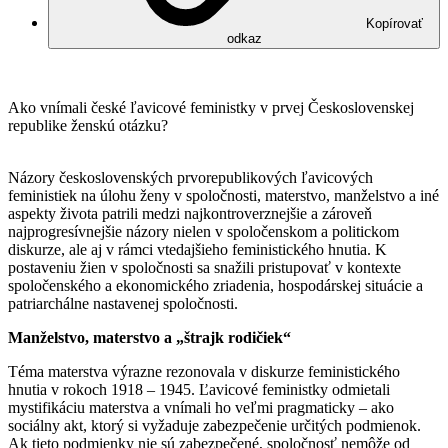
Kopírovať
odkaz
Ako vnímali české ľavicové feministky v prvej Československej
republike ženskú otázku?
Názory československých prvorepublikových ľavicových
feministiek na úlohu ženy v spoločnosti, materstvo, manželstvo a iné
aspekty života patrili medzi najkontroverznejšie a zároveň
najprogresívnejšie názory nielen v spoločenskom a politickom
diskurze, ale aj v rámci vtedajšieho feministického hnutia. K
postaveniu žien v spoločnosti sa snažili pristupovať v kontexte
spoločenského a ekonomického zriadenia, hospodárskej situácie a
patriarchálne nastavenej spoločnosti.
Manželstvo, materstvo a „štrajk rodičiek“
Téma materstva výrazne rezonovala v diskurze feministického
hnutia v rokoch 1918 – 1945. Ľavicové feministky odmietali
mystifikáciu materstva a vnímali ho veľmi pragmaticky – ako
sociálny akt, ktorý si vyžaduje zabezpečenie určitých podmienok.
Ak tieto podmienky nie sú zabezpečené, spoločnosť nemôže od