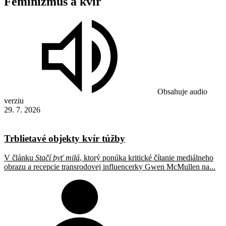
Feminizmus
a
kvír
Obsahuje audio
verziu
29. 7. 2026
Trblietavé objekty kvír túžby
V článku
Stačí byť milá
, ktorý ponúka kritické čítanie mediálneho
obrazu a recepcie transrodovej influencerky Gwen McMullen na...