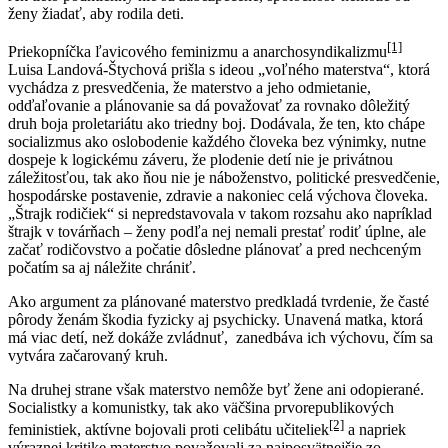
ženy žiadať, aby rodila deti.
[1]
Priekopníčka ľavicového feminizmu a anarchosyndikalizmu
Luisa Landová-Štychová prišla s ideou „voľného materstva“, ktorá
vychádza z presvedčenia, že materstvo a jeho odmietanie,
odďaľovanie a plánovanie sa dá považovať za rovnako dôležitý
druh boja proletariátu ako triedny boj. Dodávala, že ten, kto chápe
socializmus ako oslobodenie každého človeka bez výnimky, nutne
dospeje k logickému záveru, že plodenie detí nie je privátnou
záležitosťou, tak ako ňou nie je náboženstvo, politické presvedčenie,
hospodárske postavenie, zdravie a nakoniec celá výchova človeka.
„Štrajk rodičiek“ si nepredstavovala v takom rozsahu ako napríklad
štrajk v továrňach – ženy podľa nej nemali prestať rodiť úplne, ale
začať rodičovstvo a počatie dôsledne plánovať a pred nechceným
počatím sa aj náležite chrániť.
Ako argument za plánované materstvo predkladá tvrdenie, že časté
pôrody ženám škodia fyzicky aj psychicky. Unavená matka, ktorá
má viac detí, než dokáže zvládnuť, zanedbáva ich výchovu, čím sa
vytvára začarovaný kruh.
Na druhej strane však materstvo nemôže byť žene ani odopierané.
Socialistky a komunistky, tak ako väčšina prvorepublikových
[2]
feministiek, aktívne bojovali proti celibátu učiteliek
a napriek
výraznej kritike materstvo považovali za najposvätnejšie zo