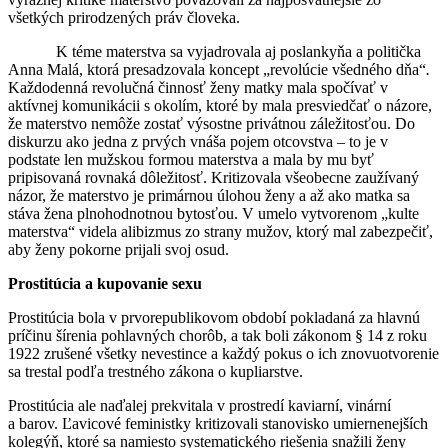
všetkých prirodzených práv človeka.
K téme materstva sa vyjadrovala aj poslankyňa a politička
Anna Malá, ktorá presadzovala koncept „revolúcie všedného dňa“
.
Každodenná revolučná činnosť ženy matky mala spočívať v
aktívnej komunikácii s okolím, ktoré by mala presviedčať o názore,
že materstvo nemôže zostať výsostne privátnou záležitosťou. Do
diskurzu ako jedna z prvých vnáša pojem otcovstva – to je v
podstate len mužskou formou materstva a mala by mu byť
pripisovaná rovnaká dôležitosť. Kritizovala všeobecne zaužívaný
názor, že materstvo je primárnou úlohou ženy a až ako matka sa
stáva žena plnohodnotnou bytosťou. V umelo vytvorenom „kulte
materstva“ videla alibizmus zo strany mužov, ktorý mal zabezpečiť,
aby ženy pokorne prijali svoj osud.
Prostitúcia a kupovanie sexu
Prostitúcia bola v prvorepublikovom období pokladaná za hlavnú
príčinu šírenia pohlavných chorôb, a tak boli zákonom § 14 z roku
1922 zrušené všetky nevestince a každý pokus o ich znovuotvorenie
sa trestal podľa trestného zákona o kupliarstve.
Prostitúcia ale naďalej prekvitala v prostredí kaviarní, vinární
a barov. Ľavicové feministky kritizovali stanovisko umiernenejších
kolegýň, ktoré sa namiesto systematického riešenia snažili ženy