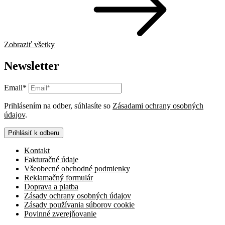
Zobraziť všetky
Newsletter
Email*
Prihlásením na odber, súhlasíte so
Zásadami ochrany osobných
údajov
.
Prihlásiť k odberu
Kontakt
Fakturačné údaje
Všeobecné obchodné podmienky
Reklamačný formulár
Doprava a platba
Zásady ochrany osobných údajov
Zásady používania súborov cookie
Povinné zverejňovanie