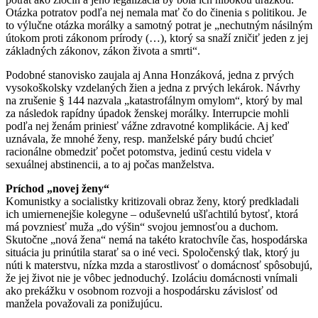
Otázka potratov podľa nej nemala mať čo do činenia s politikou. Je
to výlučne otázka morálky a samotný potrat je „nechutným násilným
útokom proti zákonom prírody (…), ktorý sa snaží zničiť jeden z jej
základných zákonov, zákon života a smrti“.
Podobné stanovisko zaujala aj Anna Honzáková, jedna z prvých
vysokoškolsky vzdelaných žien a jedna z prvých lekárok. Návrhy
na zrušenie § 144 nazvala „katastrofálnym omylom“, ktorý by mal
za následok rapídny úpadok ženskej morálky. Interrupcie mohli
podľa nej ženám priniesť vážne zdravotné komplikácie. Aj keď
uznávala, že mnohé ženy, resp. manželské páry budú chcieť
racionálne obmedziť počet potomstva, jedinú cestu videla v
sexuálnej abstinencii, a to aj počas manželstva.
Príchod „novej ženy“
Komunistky a socialistky kritizovali obraz ženy, ktorý predkladali
ich umiernenejšie kolegyne – oduševnelú ušľachtilú bytosť, ktorá
má povzniesť muža „do výšin“ svojou jemnosťou a duchom.
Skutočne „nová žena“ nemá na takéto kratochvíle čas, hospodárska
situácia ju prinútila starať sa o iné veci. Spoločenský tlak, ktorý ju
núti k materstvu, nízka mzda a starostlivosť o domácnosť spôsobujú,
že jej život nie je vôbec jednoduchý. Izoláciu domácnosti vnímali
ako prekážku v osobnom rozvoji a hospodársku závislosť od
manžela považovali za ponižujúcu.