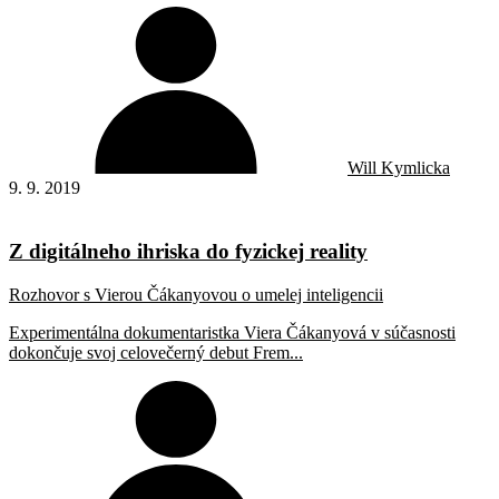
Will Kymlicka
9. 9. 2019
Z digitálneho ihriska do fyzickej reality
Rozhovor s Vierou Čákanyovou o umelej inteligencii
Experimentálna dokumentaristka Viera Čákanyová v súčasnosti
dokončuje svoj celovečerný debut Frem...