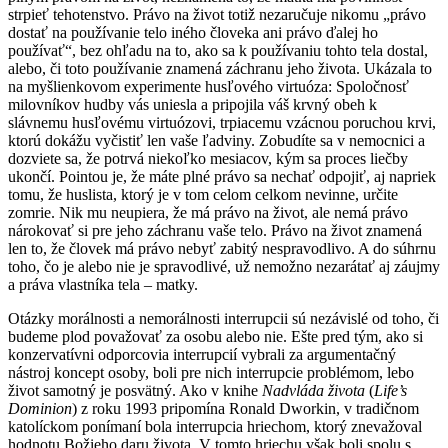
strpieť tehotenstvo. Právo na život totiž nezaručuje nikomu „právo
dostať na používanie telo iného človeka ani právo ďalej ho
používať“, bez ohľadu na to, ako sa k používaniu tohto tela dostal,
alebo, či toto používanie znamená záchranu jeho života. Ukázala to
na myšlienkovom experimente husľového virtuóza: Spoločnosť
milovníkov hudby vás uniesla a pripojila váš krvný obeh k
slávnemu husľovému virtuózovi, trpiacemu vzácnou poruchou krvi,
ktorú dokážu vyčistiť len vaše ľadviny. Zobudíte sa v nemocnici a
dozviete sa, že potrvá niekoľko mesiacov, kým sa proces liečby
ukončí. Pointou je, že máte plné právo sa nechať odpojiť, aj napriek
tomu, že huslista, ktorý je v tom celom celkom nevinne, určite
zomrie. Nik mu neupiera, že má právo na život, ale nemá právo
nárokovať si pre jeho záchranu vaše telo. Právo na život znamená
len to, že človek má právo nebyť zabitý nespravodlivo. A do súhrnu
toho, čo je alebo nie je spravodlivé, už nemožno nezarátať aj záujmy
a práva vlastníka tela – matky.
Otázky morálnosti a nemorálnosti interrupcii sú nezávislé od toho, či
budeme plod považovať za osobu alebo nie. Ešte pred tým, ako si
konzervatívni odporcovia interrupcií vybrali za argumentačný
nástroj koncept osoby, boli pre nich interrupcie problémom, lebo
život samotný je posvätný. Ako v knihe
Nadvláda života
(
Life’s
Dominion
) z roku 1993 pripomína Ronald Dworkin, v tradičnom
katolíckom ponímaní bola interrupcia hriechom, ktorý znevažoval
hodnotu Božieho daru života. V tomto hriechu však boli spolu s