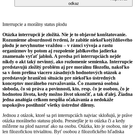
odkaz
Interrupcie a morálny status plodu
Otázka interrupcií je zložitá. Nie je to objavné konštatovanie.
Rozumieme absurdnosti tvrdení, že zabitie niekoľkotýždňového
plodu je nevyhnutne vraždou – v rámci vývoja a rastu
organizmov by potom aj rozpolenie jablkového jadierka
znamenalo vyťať jabloň. A predsa pri interrupciách nejde
nikdy o akt taký nevinný, ako rozlomenie semienka. Interrupcie
predstavujú zložitý problém aj pre morálnu filozofiu, nakoľko
sa v ňom prelína viacero zásadných hodnotových otázok a
predstavuje hraničnú situáciu pre niekoľko ústredných
konceptov morálneho rozvažovania. Čo znamená osobná
sloboda, čo sú práva a povinnosti, kto, resp. čo je osobou, čo je
hodnotou života, kedy možno život ukončiť, a tak ďalej. Žiadna
jedna analógia celkom nespĺňa očakávania a nedokáže
uspokojivo postihnúť všetky ústredné dilemy.
Jednou z otázok, ktoré sa pri interrupciách najviac skloňujú, je práve
otázka morálneho statusu plodu. Presnejšie je to otázka či a kedy
môžeme na plod nazerať ako na osobu. Otázka, kto je osobou, nie je
len filozofickou trivialitou. Byť osobou z filozofického hľadiska