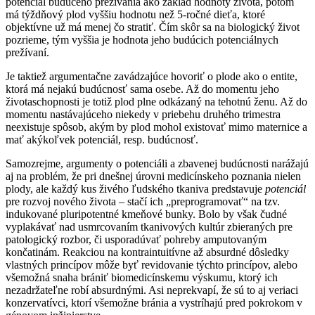
potenciál budúceho prežívania ako základ hodnoty života, potom
má týždňový plod vyššiu hodnotu než 5-ročné dieťa, ktoré
objektívne už má menej čo stratiť. Čím skôr sa na biologický život
pozrieme, tým vyššia je hodnota jeho budúcich potenciálnych
prežívaní.
Je taktiež argumentačne zavádzajúce hovoriť o plode ako o entite,
ktorá má nejakú budúcnosť sama osebe. Až do momentu jeho
životaschopnosti je totiž plod plne odkázaný na tehotnú ženu. Až do
momentu nastávajúceho niekedy v priebehu druhého trimestra
neexistuje spôsob, akým by plod mohol existovať mimo maternice a
mať akýkoľvek potenciál, resp. budúcnosť.
Samozrejme, argumenty o potenciáli a zbavenej budúcnosti narážajú
aj na problém, že pri dnešnej úrovni medicínskeho poznania nielen
plody, ale každý kus živého ľudského tkaniva predstavuje
potenciál
pre rozvoj nového života – stačí ich „preprogramovať“ na tzv.
indukované pluripotentné kmeňové bunky. Bolo by však čudné
vyplakávať nad usmrcovaním tkanivových kultúr zbieraných pre
patologický rozbor, či usporadúvať pohreby amputovaným
končatinám. Reakciou na kontraintuitívne až absurdné dôsledky
vlastných princípov môže byť revidovanie týchto princípov, alebo
všemožná snaha brániť biomedicínskemu výskumu, ktorý ich
nezadržateľne robí absurdnými. Asi neprekvapí, že sú to aj veriaci
konzervatívci, ktorí všemožne bránia a vystríhajú pred pokrokom v