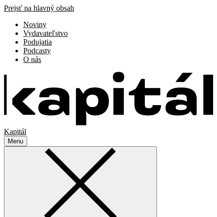
Prejsť na hlavný obsah
Noviny
Vydavateľstvo
Podujatia
Podcasty
O nás
Kapitál
Menu