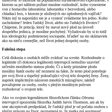
Ilustrovať to môžeme na populárnom myšlienkovom experimente, v
ktorom sa pri náhlom požiari musíme rozhodnúť, koho vynesieme
von z horiaceho laboratória: laborantku v bezvedomí, alebo
chladiaci box, v ktorom je uložených sto oplodnených vajíčok?
Nikto iný tu naporúdzi nie je a vyniesť zvládneme len jedno. Koho
zachránime? Jeden ľudský život, alebo sto ľudských životov?
Chápeme, že princíp, ktorý by staval nový plod na úroveň
dospelého jedinca, je morálne pochybný. Vyžadovalo by si to totiž
kus ideologicky podmienenej sociopatie, hľadieť na sto skúmaviek
ako na niečo cennejšie, než život jednej dospelej osoby.
Falošná stopa
Celá diskusia o osobách môže zvádzať na scestie. Rozhodnutie o
legitimite (či dokonca legálnosti) interrupcií nemožno uzavrieť
určením morálneho statusu plodu. Či a kedy priznáme plodu
morálny štatút osoby nič nezmení na fakte, že tento plod potrebuje
pre svoj život a úspešný pokračujúci vývoj telo dospelej ženy. Ženy,
napriek implicitným názorom mnohých mizogýnov, taktiež
považujeme za osoby, osoby s plným morálnym právom
rozhodovať o svojom tele.
Ako vo svojom legendárnom filozofickom článku
Obrana
interrupcií
upozornila filozofka Judith Jarvis Thomson, ani ak by
sme akceptovali predpoklad, že ľudský plod je od počatia osobou s
plným právom na život, neznamená to, že matka má povinnosť