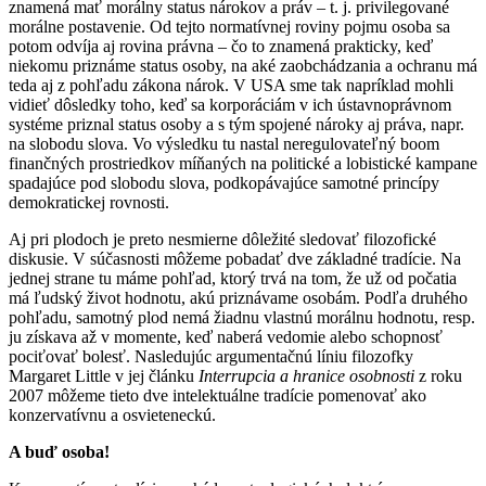
znamená mať morálny status nárokov a práv – t. j. privilegované
morálne postavenie. Od tejto normatívnej roviny pojmu osoba sa
potom odvíja aj rovina právna – čo to znamená prakticky, keď
niekomu priznáme status osoby, na aké zaobchádzania a ochranu má
teda aj z pohľadu zákona nárok. V USA sme tak napríklad mohli
vidieť dôsledky toho, keď sa korporáciám v ich ústavnoprávnom
systéme priznal status osoby a s tým spojené nároky aj práva, napr.
na slobodu slova. Vo výsledku tu nastal neregulovateľný boom
finančných prostriedkov míňaných na politické a lobistické kampane
spadajúce pod slobodu slova, podkopávajúce samotné princípy
demokratickej rovnosti.
Aj pri plodoch je preto nesmierne dôležité sledovať filozofické
diskusie. V súčasnosti môžeme pobadať dve základné tradície. Na
jednej strane tu máme pohľad, ktorý trvá na tom, že už od počatia
má ľudský život hodnotu, akú priznávame osobám. Podľa druhého
pohľadu, samotný plod nemá žiadnu vlastnú morálnu hodnotu, resp.
ju získava až v momente, keď naberá vedomie alebo schopnosť
pociťovať bolesť. Nasledujúc argumentačnú líniu filozofky
Margaret Little v jej článku
Interrupcia a hranice osobnosti
z roku
2007 môžeme tieto dve intelektuálne tradície pomenovať ako
konzervatívnu a osvieteneckú.
A buď osoba!