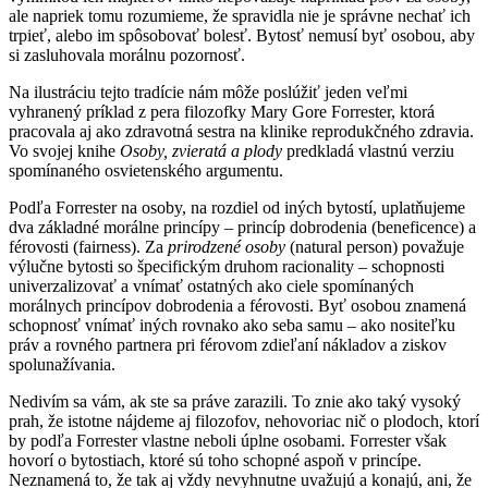
ale napriek tomu rozumieme, že spravidla nie je správne nechať ich
trpieť, alebo im spôsobovať bolesť. Bytosť nemusí byť osobou, aby
si zasluhovala morálnu pozornosť.
Na ilustráciu tejto tradície nám môže poslúžiť jeden veľmi
vyhranený príklad z pera filozofky Mary Gore Forrester, ktorá
pracovala aj ako zdravotná sestra na klinike reprodukčného zdravia.
Vo svojej knihe
Osoby, zvieratá a plody
predkladá vlastnú verziu
spomínaného osvietenského argumentu.
Podľa Forrester na osoby, na rozdiel od iných bytostí, uplatňujeme
dva základné morálne princípy – princíp dobrodenia (beneficence) a
férovosti (fairness). Za
prirodzené osoby
(natural person) považuje
výlučne bytosti so špecifickým druhom racionality – schopnosti
univerzalizovať a vnímať ostatných ako ciele spomínaných
morálnych princípov dobrodenia a férovosti. Byť osobou znamená
schopnosť vnímať iných rovnako ako seba samu – ako nositeľku
práv a rovného partnera pri férovom zdieľaní nákladov a ziskov
spolunažívania.
Nedivím sa vám, ak ste sa práve zarazili. To znie ako taký vysoký
prah, že istotne nájdeme aj filozofov, nehovoriac nič o plodoch, ktorí
by podľa Forrester vlastne neboli úplne osobami. Forrester však
hovorí o bytostiach, ktoré sú toho schopné aspoň v princípe.
Neznamená to, že tak aj vždy nevyhnutne uvažujú a konajú, ani, že