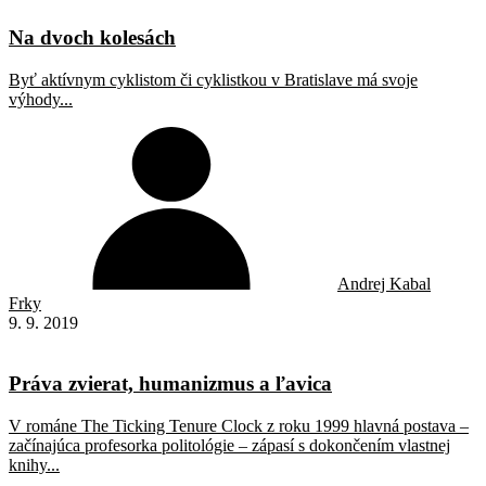
Na dvoch kolesách
Byť aktívnym cyklistom či cyklistkou v Bratislave má svoje
výhody...
Andrej Kabal
Frky
9. 9. 2019
Práva zvierat, humanizmus a ľavica
V románe The Ticking Tenure Clock z roku 1999 hlavná postava –
začínajúca profesorka politológie – zápasí s dokončením vlastnej
knihy...