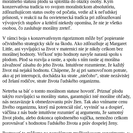
morálneho statusu plodu sa sploštila do otázky osoby. Kým
konzervatívna tradícia vo svojom moralistickom absolutóriu,
zdôrazňujúcom status osoby od počatia, vedie až k neľudskej
prísnosti, v reakcii na ňu osvietenecká tradícia pri zdôrazňovaní
vývojových stupňov a kritérií niekedy opomína, že nie je všetko
osobou, čo zasluhuje morálny zreteľ.
V rámci boja s konzervatívnym rigorizmom môže byť popieranie
očividného strategicky skôr na škodu. Ako zdôrazňuje aj Margaret
Little, ani vyvíjajúci sa život v maternici nie je nikdy celkom bez
morálnej hodnoty. Veľkosť tejto hodnoty navyše narastá spolu s
plodom. Plod sa rozvíja a rastie, a spolu s ním rastie aj morálna
závažnosť zásahu do jeho života. Intuitívne rozumieme, že každý
život má nejakú hodnotu. Chápeme, že aj pri samovoľnom potrate,
ako aj pri interrupcii, dochádza ku strate „niečoho“, strate nezávislej
od želaní rodičov, strate života ľudského organizmu.
Netreba sa báť o tomto morálnom statuse hovoriť. Priznať plodu
takýto rozvíjajúci sa morálny status, garantujúci isté morálne ohľady,
nás nezaväzuje k obmedzovaniu práv žien. Tak ako vnímame cenu
živého organizmu, ktorý má potenciál rásť, vyvinúť sa a dospieť,
väčšina z nás bude intuitívne rozumieť aj argumentu, že samotný
život plodu, alebo dokonca oplodneného vajíčka, nemožno celkom
porovnávať s hodnotou ľudského života a práv dospelej ženy.