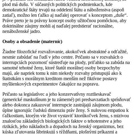
plod má dušu. V súčasných politických podmienkach, kde
demokratické štáty trvajú na oddelení štátu a náboženstva (aspoň
zatiaľ), možno len ťažko aj naďalej operovať s konceptom „duše“.
Práve preto je tu právny koncept osoby užitočnou pomôckou, aby
doktrinálne záujmy mohli aj naďalej predstierať racionálne,
nenáboženské jadro.
Osoby a obsadenie (materníc)
Žiadne filozofické rozvažovanie, akokoľvek abstraktné a odťažité,
nesmie zabúdať na ľudí v jeho centre. Pričasto sa v rozvahách o
interrupciách pozornosť sústreďuje na plody, priľahko sa zabúda na
samotné tehotné ženy, ktoré štatút morálnej osoby bezpochyby
majú, ale napriek tomu k nim niekedy rozvahy pristupujú ako k
štatistkám s morálnym kreditom menším než fiktívne postavy
myšlienkových experimentov čakajúce na popravu.
Pričasto sa legislatívec a jeho konzervatívny roztlieskavač
(generické maskulínum je tu zámerné) pri predsavzatiach sprísňovať
alebo dokonca zakazovať interrupcie zastrájajú záujmom plodu,
úplne ignorujúc ľudskú dimenziu práv ženy. S nulovou empatiou k
ťažkostiam, ktorým vie život vystaviť ktorúkoľvek ženu, s mizivou
znalosťou základných biologických faktov o tehotenstve a jeho
rizikách, jeho nákladoch a dopadoch na ženský organizmus, bez
kúska zľutovania šibrinkujú s týždňami, plošnými príkazmi a