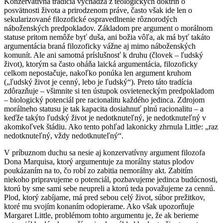
Konzervatívna tradícia vychádza z teologických doktrín o
posvätnosti života a prirodzenom práve, často však ide len o
sekularizované filozofické ospravedlnenie rôznorodých
náboženských predpokladov. Základom pre argument o morálnom
statuse pritom nemôže byť duša, ani božia vôľa, ak má byť takáto
argumentácia braná filozoficky vážne aj mimo náboženských
komunít. Ale ani samotná príslušnosť k druhu (človek – ľudský
život), ktorým sa často oháňa laická argumentácia, filozoficky
celkom nepostačuje, nakoľko ponúka len argument kruhom
(„ľudský život je cenný, lebo je ľudský“). Preto táto tradícia
zdôrazňuje – všimnite si ten ústupok osvieteneckým predpokladom
– biologický potenciál pre racionalitu každého jedinca. Zdrojom
morálneho statusu je tak kapacita dosiahnuť plnú racionalitu – a
keďže takýto ľudský život je nedotknuteľný, je nedotknuteľný v
akomkoľvek štádiu. Ako tento pohľad lakonicky zhrnula Little: „raz
nedotknuteľný, vždy nedotknuteľný“.
V príbuznom duchu sa nesie aj konzervatívny argument filozofa
Dona Marquisa, ktorý argumentuje za morálny status plodov
poukázaním na to, čo robí zo zabitia nemorálny akt. Zabitím
niekoho pripravujeme o potenciál, pozbavujeme jedinca budúcnosti,
ktorú by sme sami sebe neupreli a ktorú teda považujeme za cennú.
Plod, ktorý zabíjame, má pred sebou celý život, súbor prežitkov,
ktoré mu svojím konaním odopierame. Ako však upozorňuje
Margaret Little, problémom tohto argumentu je, že ak berieme