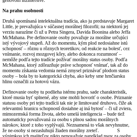
génovom inžinierstve.
Na prahu osobnosti
Druhá spomínaná intelektuálna tradícia, ako ju predstavuje Margaret
Little, je prevažujúca v súčasnej morálnej filozofii; na niektorú jej
verziu narazíme či už u Petra Singera, Davida Boonina alebo Jeffa
McMahana. Pre definovanie osoby považuje za morálne určujúci
istý vývojový stupeň. Až do momentu, kým plod nedosiahne istú
schopnosť – rôznu u rôznych teoretikov, od reakcie na bolesť, cez
vnímanie, rozvoj mozgovej kôry, alebo dokonca rozumnosť –
nemôže podľa tejto tradície požívať morálny status osoby. Podľa
McMahana, ktorý zdôrazňuje práve schopnosť vnímať, tak až do
momentu získania vedomia nemá zmysel priznávať plodom status
osoby – bola by to kategorická chyba, ako keby sme hrnčiarsku
hlinu označili za hotovú vázu.
Definovanie osoby tu podlieha istému prahu, sade charakteristík,
ktoré musia byť splnené, aby sme mohli hovoriť o osobe. Priznanie
statusu osoby pri tejto tradícii tak nie je limitované druhovo, čiže ak
relevantnú hranicu schopností dosiahne aj iná bytosť – či už zviera,
mimozemská forma života, alebo umelá inteligencia – bude tiež
automaticky považovaná za osobu s plnou sadou morálnych
nárokov, ktoré z toho vyplývajú. Neznamená to však nevyhnutne,
že ne-osoby si nezasluhujú žiaden morálny zreteľ. S
výnimkou ich majiteľov nikto nepovažuje napríklad psov za osoby,