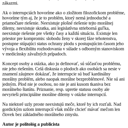
zákazmi.
Ak o interrupciách hovoríme ako o zložitom filozofickom probléme,
hovoríme tým aj, že je to problém, ktorý nemá jednoduché a
priamočiare riešenie. Neexistuje plošné riešenie tejto morálnej
dilemy, neexistuje skratka, ani legislatívna strieborná guľka,
neexistuje riešenie pre všetky časy a každú situáciu. Existuje len
priestor pre kompromis: slobodu ženy v skorej fáze tehotenstva,
postupne stúpajúci status ochrany plodu s postupujúcim časom jeho
vývoja a flexibilitu rozhodovania v súlade s odborným stanoviskom
v medicínsky závažných prípadoch.
Koncept osoby a otázka, ako ju definovať, sú súčasťou problému,
nie jeho riešením. Celá diskusia o plodoch ako osobách sa nesie v
znamení záujmov dokázať, že interrupcie sú buď kardinálny
morálny problém, alebo naopak morálne bezproblémové. Nie sú ani
jedným. Plod nie je osobou, no nie je ani kusom tkaniva bez
morálneho štatútu. Priznanie, resp. upretie statusu osoby ale
nevyrieši principiálne morálne dilemy v otázke interrupcií.
Na niektoré uzly proste neexistujú meče, ktoré by ich rozťali. Nad
gordickým uzlom interrupcií však môže chcieť mávať mečom len
človek bez základného morálneho zmyslu.
Autor je politológ a publicista