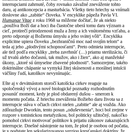
interrupciami zahrnuté, čoby rovnako závažné zneváženie tohto
daru, aj antikoncepcia a masturbácia. Všetky tieto hriechy sa vnímali
doslovne ako „zabitie“ človeka. V encyklike pápeža Pavla VI.
Humanae Vitae
z roku 1968 sa môžeme dočítať, že ak niekto
„používa Boží dar a hoci iba čiastočne uberá tomu daru význam a
cieľ, protirečí prirodzenosti muža a ženy a ich vnútornému vzťahu, a
preto odporuje aj Božiemu úmyslu a jeho svätej vôli“. Encyklika
explicitne upiera človeku „bezhraničnú moc nad svojím telom“ a
teda aj jeho „plodivými schopnosťami“. Preto odmieta interrupcie,
ale tiež podľa encykliky „treba zavrhnúť (…) priamu sterilizáciu, či
už trvalú alebo dočasnú, tak mužov, ako i žien“, ako aj manželské
úkony, „ktoré sú úmyselne zbavené plodnosti“. Samozrejme, takéto
doktrinálne chápanie sa vymyká žitej skúsenosti a morálnej intuícii
väčšiny ľudí, katolíkov nevynímajúc.
Ešte aj v devätnástom storočí katolícka cirkev reaguje na
spoločenský vývoj a nové biologické poznatky rozhodnutím
posunúť moment, kedy je plod obdarený dušou – smerom k
momentu počatia. Z hriechu zneváženia Božieho daru života sa z
interrupcie stáva v očiach cirkvi nielen „zabitie“ ale aj vražda. Ako
zdôrazňuje Dworkin, tento posun „oduševnenia“, hoci bol zrejme v
rozpore s tomistickou metafyzikou, bol politicky užitočný, nakoľko
pomohol cirkvi motivovať politikov k prijatiu zákonov zakazujúcich
interrupcie. Dnešné nástojenie na tom, že plod je osobou od počatia,
je v podstate len sekularizovanou verziou kresťanskej doktríny, že