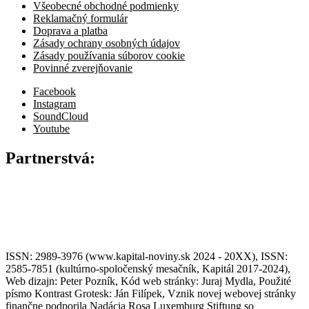
Všeobecné obchodné podmienky
Reklamačný formulár
Doprava a platba
Zásady ochrany osobných údajov
Zásady používania súborov cookie
Povinné zverejňovanie
Facebook
Instagram
SoundCloud
Youtube
Partnerstvá:
ISSN: 2989-3976 (www.kapital-noviny.sk 2024 - 20XX), ISSN:
2585-7851 (kultúrno-spoločenský mesačník, Kapitál 2017-2024),
Web dizajn: Peter Pozník, Kód web stránky: Juraj Mydla, Použité
písmo Kontrast Grotesk: Ján Filípek, Vznik novej webovej stránky
finančne podporila Nadácia Rosa Luxemburg Stiftung so