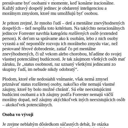
prestávame byť osobami v momente, keď konáme iracionálne.
Každý zdravý dospelý jedinec je obdarený inteligenciou a
morálnym zmyslom, ktoré mu umožňujú byť osobou.
Je pritom zrejmé, že mnoho ľudí – detí a mentálne znevýhodnených
dospelých – tiež nespĺňa toto kritérium. Na takýchto neracionálnych
jedincov Forrester navrhla kategóriu
rozšírených osôb
(extended
person). K deťom sa správame ako k osobám, lebo z nich osoby
vyrastú a nič nepomôže rozvoju ich morálneho zmyslu viac, než
pestované férové dobrodenie, zatiaľ čo pri mentálne
znevýhodnených, či už vekom alebo chorobou, hľadíme do svojej
vlastnej potenciálnej budúcnosti. Je tak záujmom všetkých osôb mať
záruku, že „status osobnosti, raz uznaný všetkými jedincami zo
skupiny ľudí, im nebude nikdy odobratý“.
Plodom, ktoré ešte nedosiahli vnímanie, však nemá zmysel
priznávať status rozšírenej osoby, nakoľko ešte nemajú vlastné
záujmy, ktoré by bolo možné chrániť. Sú ešte neexistujúcimi
budúcimi osobami a ich záujmy podľa Forrester nemajú väčší
morálny dopad, než záujmy akýchkoľvek iných neexistujúcich osôb
– akokoľvek potenciálnych.
Osoba vo vývoji
Je zrejme neblahým dôsledkom súčasných debát, že otázka