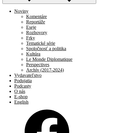
Noviny
Komentáre
Reportáže
Eseje
Rozhovory
Frky
Tematické série
Spoločnosť a politika
Kultúra
Le Monde Diplomatique
Perspectives
Archív (2017-2024)
Vydavateľstvo
Podujatia
Podcasty
O nás
E-shop
English