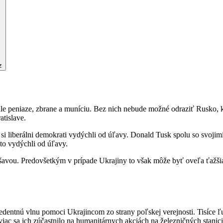
z
ale peniaze, zbrane a muníciu. Bez nich nebude možné odraziť Rusko, 
atislave.
i liberálni demokrati vydýchli od úľavy. Donald Tusk spolu so svojim
isto vydýchli od úľavy.
avou. Predovšetkým v prípade Ukrajiny to však môže byť oveľa ťažšia ú
ecedentnú vlnu pomoci Ukrajincom zo strany poľskej verejnosti. Tisíce 
viac sa ich zúčastnilo na humanitárnych akciách na železničných stan