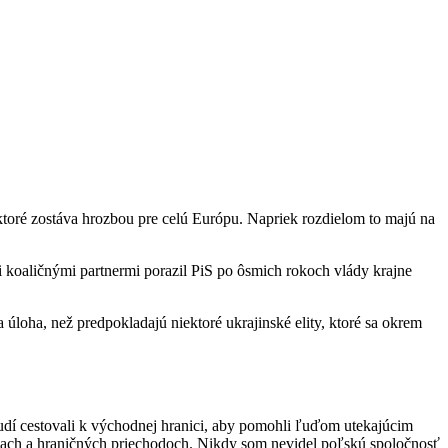
ktoré zostáva hrozbou pre celú Európu. Napriek rozdielom to majú na
i koaličnými partnermi porazil PiS po ôsmich rokoch vlády krajne
loha, než predpokladajú niektoré ukrajinské elity, ktoré sa okrem
ľudí cestovali k východnej hranici, aby pomohli ľuďom utekajúcim
iciach a hraničných priechodoch. Nikdy som nevidel poľskú spoločnosť