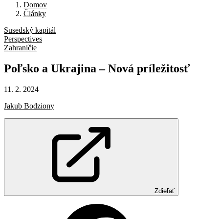
Domov
Články
Susedský kapitál
Perspectives
Zahraničie
Poľsko
a
Ukrajina
–
Nová
príležitosť
11. 2. 2024
Jakub Bodziony
Zdieľať