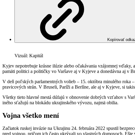
Kopírovať odka
Vizuál: Kapitál
Kyjev nepotrebuje krásne ilúzie alebo očakávania vzájomnej vďaky, 
pamäti politici a političky vo Varšave aj v Kyjeve a donedávna aj v Br
V deň poľských parlamentných volieb – 15. októbra minulého roka – s
pravicových strán. V Bruseli, Paríži a Berlíne, ale aj v Kyjeve, si tak
Všetky tieto hlavné mestá dúfajú v obnovenie dobrých vzťahov s Varš
iného sťažujú na blokádu ukrajinského vývozu, najmä obilia.
Vojna všetko mení
Začiatok ruskej invázie na Ukrajinu 24. februára 2022 spustil bezpr
pred vojnou, pričom ich často ukrývali vo vlastných domovoch. Ešte 