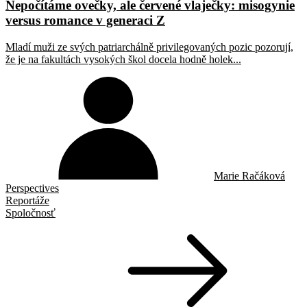
Nepočítáme ovečky, ale červené vlaječky: misogynie
versus romance v generaci Z
Mladí muži ze svých patriarchálně privilegovaných pozic pozorují,
že je na fakultách vysokých škol docela hodně holek...
Marie Račáková
Perspectives
Reportáže
Spoločnosť