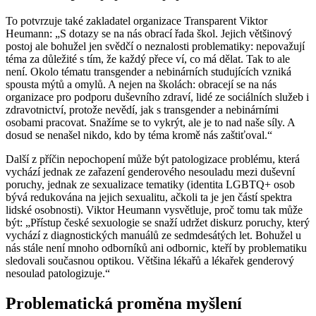
To potvrzuje také zakladatel organizace Transparent Viktor
Heumann: „S dotazy se na nás obrací řada škol. Jejich většinový
postoj ale bohužel jen svědčí o neznalosti problematiky: nepovažují
téma za důležité s tím, že každý přece ví, co má dělat. Tak to ale
není. Okolo tématu transgender a nebinárních studujících vzniká
spousta mýtů a omylů. A nejen na školách: obracejí se na nás
organizace pro podporu duševního zdraví, lidé ze sociálních služeb i
zdravotnictví, protože nevědí, jak s transgender a nebinárními
osobami pracovat. Snažíme se to vykrýt, ale je to nad naše síly. A
dosud se nenašel nikdo, kdo by téma kromě nás zaštiťoval.“
Další z příčin nepochopení může být patologizace problému, která
vychází jednak ze zařazení genderového nesouladu mezi duševní
poruchy, jednak ze sexualizace tematiky (identita LGBTQ+ osob
bývá redukována na jejich sexualitu, ačkoli ta je jen částí spektra
lidské osobnosti). Viktor Heumann vysvětluje, proč tomu tak může
být: „Přístup české sexuologie se snaží udržet diskurz poruchy, který
vychází z diagnostických manuálů ze sedmdesátých let. Bohužel u
nás stále není mnoho odborníků ani odbornic, kteří by problematiku
sledovali současnou optikou. Většina lékařů a lékařek genderový
nesoulad patologizuje.“
Problematická proměna myšlení