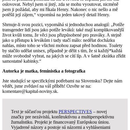
oslovovat. Nebyl jsem si jistý, zda se mohu vyoutovat, nicméně
jsem ji požádal, aby mi říkala Henry. Nakonec o nic nešlo a mě
potěšil její zájem,“ vzpomíná na jeden takový detail Henry.
Shrnuje-li svou pozici, vypomáhá si jednoduchou analogií: „Potíže
transgender lidí jsou jako potíže leváků: také mají komplikovanější
život kvůli tomu, že věci jsou přizpůsobené pro praváky. A stejně
jako u přístupu k levákům i tady stačí málo: nedělat docházku
nahlas, místo toho se všichni mohou zapsat před hodinou. Toalety
by stačilo udělat unisex, případně je dělit s tím, že si každý*každá
může svobodně vybrat, na jakých se cítí líp. A v šatně zkrátka zřídit
samostatné kabinky.“
Autorka je matka, feministka a fotografka
Jste studující se specifickými potřebami na Slovensku? Dejte nám
vědět, jsme zvědaví na váš příběh! Ozvěte se na:
komentare@kapital-noviny.sk.
Text je súčasťou projektu
PERSPECTIVES
– novej
značky pre nezávislú, konštruktívnu a multiperspektívnu
žurnalistiku. Projekt je financovaný Európskou úniou.
Vyjadrené názory a postoje sú názormi a vyhláseniami