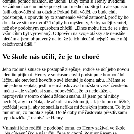
odmítal pomoc bližních, až utonul. Díky tomu si Henry uvědomil,
že žádoucí změnu může poskytnout medicína. Stojí ho ale spoustu
úsilí odpovědět si na otázku: Pokud Bůh věděl, co bude chtít
podstoupit, a opravdu by to znamenalo věčné zatracení, proč by ho
do takové situace uvrhl? Trápily ho myšlenky, že by raději zemřel,
než aby podobným způsobem zhřešil. „Dnes mohu říct, že se s tím
vším cítím být vyrovnaný. Odpovědi na svoje otázky ale neustále
hledám a jsem připravený na to, že jejich hledání nejspíš bude můj
celoživotní úděl.“
Ve škole nás učili, že je to choré
Jeho rodinná situace se postupně zlepšuje, rodiče se učí jeho novou
identitu přijímat. Henry v současné chvíli podstupuje hormonální
léčbu, ale otevřeně hovořit o své identitě je doma tabu. „Máma se
mě jednou zeptala, jestli mě má oslovovat mužskou verzí ženského
jména – ale vzápětí si sama odpověděla, že to nedokáže, a
neprojevila v tomto ohledu žádnou snahu. Já jsem po ní nikdy
nechtěl, aby to dělala, ale ačkoli si uvědomuji, jak je to pro ni těžké,
požádal jsem ji, aby se snažila neříkat mi ženským jménem. To bylo
minimum, co mohla zlepšit. Do té doby mě častovala přezdívkami
typu kozička,“ usmívá se Henry.
Vnímání jeho rodičů je podobné tomu, co Henry zažíval ve škole.
„Na církevní škole nás učili, že je to choré. Postupně jsem se