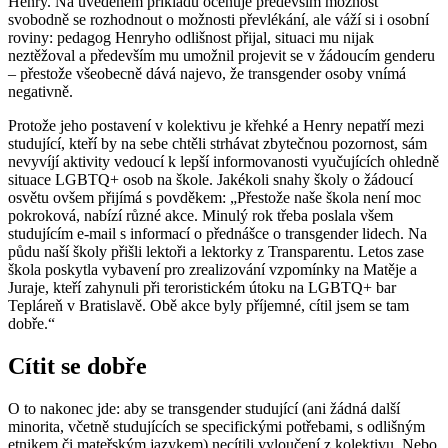
Henry. Na uvedeném příkladu oceňuje především možnost
svobodně se rozhodnout o možnosti převlékání, ale váží si i osobní
roviny: pedagog Henryho odlišnost přijal, situaci mu nijak
neztěžoval a především mu umožnil projevit se v žádoucím genderu
– přestože všeobecně dává najevo, že transgender osoby vnímá
negativně.
Protože jeho postavení v kolektivu je křehké a Henry nepatří mezi
studující, kteří by na sebe chtěli strhávat zbytečnou pozornost, sám
nevyvíjí aktivity vedoucí k lepší informovanosti vyučujících ohledně
situace LGBTQ+ osob na škole. Jakékoli snahy školy o žádoucí
osvětu ovšem přijímá s povděkem: „Přestože naše škola není moc
pokroková, nabízí různé akce. Minulý rok třeba poslala všem
studujícím e-mail s informací o přednášce o transgender lidech. Na
půdu naší školy přišli lektoři a lektorky z Transparentu. Letos zase
škola poskytla vybavení pro zrealizování vzpomínky na Matěje a
Juraje, kteří zahynuli při teroristickém útoku na LGBTQ+ bar
Tepláreň v Bratislavě. Obě akce byly příjemné, cítil jsem se tam
dobře.“
Cítit se dobře
O to nakonec jde: aby se transgender studující (ani žádná další
minorita, včetně studujících se specifickými potřebami, s odlišným
etnikem či mateřským jazykem) necítili vyloučení z kolektivu. Nebo