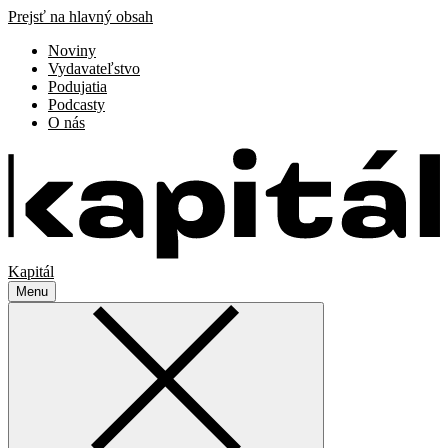
Prejsť na hlavný obsah
Noviny
Vydavateľstvo
Podujatia
Podcasty
O nás
Kapitál
Menu