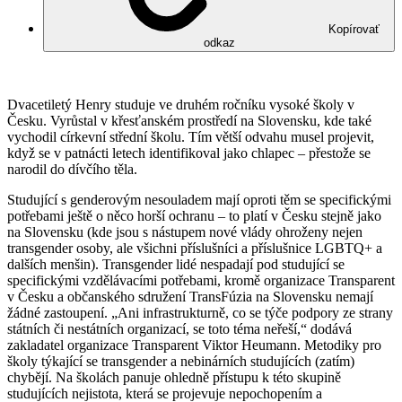
Kopírovať
odkaz
Dvacetiletý Henry studuje ve druhém ročníku vysoké školy v
Česku. Vyrůstal v křesťanském prostředí na Slovensku, kde také
vychodil církevní střední školu. Tím větší odvahu musel projevit,
když se v patnácti letech identifikoval jako chlapec – přestože se
narodil do dívčího těla.
Studující s genderovým nesouladem mají oproti těm se specifickými
potřebami ještě o něco horší ochranu – to platí v Česku stejně jako
na Slovensku (kde jsou s nástupem nové vlády ohroženy nejen
transgender osoby, ale všichni příslušníci a příslušnice LGBTQ+ a
dalších menšin). Transgender lidé nespadají pod studující se
specifickými vzdělávacími potřebami, kromě organizace Transparent
v Česku a občanského sdružení TransFúzia na Slovensku nemají
žádné zastoupení. „Ani infrastrukturně, co se týče podpory ze strany
státních či nestátních organizací, se toto téma neřeší,“ dodává
zakladatel organizace Transparent Viktor Heumann. Metodiky pro
školy týkající se transgender a nebinárních studujících (zatím)
chybějí. Na školách panuje ohledně přístupu k této skupině
studujících nejistota, která se projevuje nepochopením a