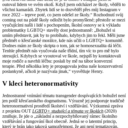
outoval lidem ve svém okolí. Když jsem odcházel ze školy, věděli to
všichni kamarádi. Zbytek lidí se to dozvěděl přes můj Instagram v
roce 2022 – teprve poté, co jsem odešel ze školy.“ Rozhodnutí svůj
coming out na půdě školy odložit bylo promyšlené; přestože se mezi
vyučujícími našli i lidé s pochopením, školní osnovy se k výkladu
problematiky LGBTQ+ stavěly dost jednostranně: „Bohužel si
umím představit, jak by to probíhalo, kdybych jim to řekl. Měli jsme
předmět o křesťanské morálce, kde nás učili o LGBTQ+ komunitě.
Dodnes mám ze školy skripta o tom, jak se homosexualita dá léčit.
Tenhle předmět nás vyučovala naše třídní, tím víc to pro mě bylo
stresující. Kdybych se vyoutoval ve škole, nejspíš by kontaktovali
moje rodiče a navrhli léčbu: poslali by mě na tábor konverzní
terapie. Před několika lety je propagovala jedna naše konzervativní
poslankyně, ačkoli je nazývala jinak,“ vysvětluje Henry.
V kleci heteronormativity
Jednostranné vnímání tématu transgender dospívajících bohužel není
jen potíž křesťanského dogmatismu. Výrazně jej podporuje tradičně
heteronormativní prostředí školství i vzdělávání. Výzkumná zpráva
z projektu OUT
LGBTQ+ studující a témata ve školách
(2020)
zmiňuje, že jde o „základní a nezpochybňovaný rámec školního
vzdělávání a fungování škol obecně. Jedná se o latentní princip,
který je brán jako taková samozřejmost, že ani není tematizován.