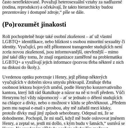
často nereflektované. Považují heterosexuální vztahy za nadřazené
(rodina, reprodukce) a očekávají, že takto hierarchicky budou
prezentovány i dostupné zdroje,“ píše se dále.
(Po)rozumět jinakosti
Roli pochopitelně hraje také osobní zkušenost – ať už vlastní
LGBTQ+ identifikace, nebo blízkost s osobou minoritní sexuality či
identity. Vyučující, pro něž přítomnost transgender studujících není
zcela novou zkušeností, jsou informovanější, otevřenější – mimo
jiné také díky tomu, že znají organizace zaměřené na problematiku
LGBTQ+ a využívají jejich informace (pozvou třeba některé z nich
na diskusi do školy.).
Uvedenou optiku potvrzuje i Henry, jejž přístup některých
vyučujících v dobrém slova smyslu překvapil. Zmiňuje třeba
osobnost lektora bojových umění, podle Henryho konzervativního
kantora, který lidi rád škatulkuje a názor na ně si tvoří předem. Vůči
Henrymu byl vždy nápomocný – ať se jednalo o dělení studujících
na chlapce a dívky, nebo o možnost v klidu se převléknout. „Předem
jsem mu napsal e-mail s prosbou, aby mě zařadil mezi kluky,
protože dívky mají jiný způsob sebeobrany. Odepsal mi, že se
dohodneme. Pochopil, že mi stačí, když mě bude oslovovat jménem
Henry, a zeptal se, jestli mi došlo, s kým budu v šatnách,“ usmívá se