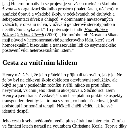
[…] Heteronormativita se projevuje ve všech rovinách školního
života – v organizaci školního prostoru (toalet, šaten, učeben), v
grafické úpravě a výzdobě školy, v očekáváních od druhých a
sebeprezentaci dívek a chlapců, v dominantně navazovaných
vztazích, v obsahu učiva, v užívání genderově stereotypního a
necitlivého jazyka atd.“ To potvrzuje i studie
Homofobie v
žákovských kolektivech
(2009): „Homofobní obtěžování a šikana
mají původ v heteronormativitě genderového řádu, který staví
homosexuální, bisexuální a transsexuální lidi do asymetrického
postavení vůči heterosexuálním lidem.“
Cesta za vnitřním klidem
Henry měl štěstí, že jeho přátelé ho přijímali takového, jaký je. Ne
že by byl na církevní škole obklopen otevřenými spolužáky, ale
když se jim v posledním ročníku svěřil, nikdo se proti němu
nevymezil, všichni jeho identitu akceptovali. Stačilo říct: Jsem
Henry a jsem trans. Zvědavější z nich se ptali na praktické aspekty
transgender identity: jak to má s vírou, co bude následovat, jestli
podstoupí hormonální terapii. Někteří chtěli vědět, jak ke své
identitě dospěl.
Jeho cesta k sebeuvědomění vedla přes pátrání na internetu. Zhruba
ve čtrnácti letech narazil na youtubera Christiana Kozla. Teprve díky