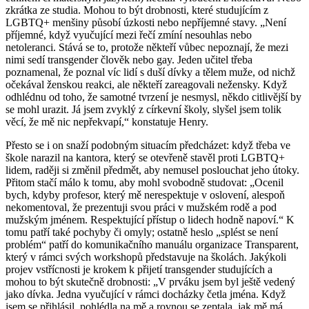
zkrátka ze studia. Mohou to být drobnosti, které studujícím z
LGBTQ+ menšiny působí úzkosti nebo nepříjemné stavy. „Není
příjemné, když vyučující mezi řečí zmíní nesouhlas nebo
netoleranci. Stává se to, protože někteří vůbec nepoznají, že mezi
nimi sedí transgender člověk nebo gay. Jeden učitel třeba
poznamenal, že poznal víc lidí s duší dívky a tělem muže, od nichž
očekával ženskou reakci, ale někteří zareagovali nežensky. Když
odhlédnu od toho, že samotné tvrzení je nesmysl, někdo citlivější by
se mohl urazit. Já jsem zvyklý z církevní školy, slyšel jsem tolik
věcí, že mě nic nepřekvapí,“ konstatuje Henry.
Přesto se i on snaží podobným situacím předcházet: když třeba ve
škole narazil na kantora, který se otevřeně stavěl proti LGBTQ+
lidem, raději si změnil předmět, aby nemusel poslouchat jeho útoky.
Přitom stačí málo k tomu, aby mohl svobodně studovat: „Ocenil
bych, kdyby profesor, který mě nerespektuje v oslovení, alespoň
nekomentoval, že prezentuji svou práci v mužském rodě a pod
mužským jménem. Respektující přístup o lidech hodně napoví.“ K
tomu patří také pochyby či omyly; ostatně heslo „splést se není
problém“ patří do komunikačního manuálu organizace Transparent,
který v rámci svých workshopů představuje na školách. Jakýkoli
projev vstřícnosti je krokem k přijetí transgender studujících a
mohou to být skutečně drobnosti: „V prváku jsem byl ještě vedený
jako dívka. Jedna vyučující v rámci docházky četla jména. Když
jsem se přihlásil, pohlédla na mě a rovnou se zeptala, jak mě má