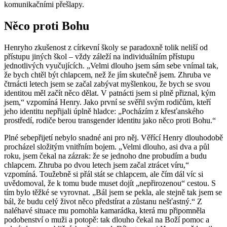
komunikačními přešlapy.
Něco proti Bohu
Henryho zkušenost z církevní školy se paradoxně tolik neliší od
přístupu jiných škol – vždy záleží na individuálním přístupu
jednotlivých vyučujících. „Velmi dlouho jsem sám sebe vnímal tak,
že bych chtěl být chlapcem, než že jím skutečně jsem. Zhruba ve
čtrnácti letech jsem se začal zabývat myšlenkou, že bych se svou
identitou měl začít něco dělat. V patnácti jsem si plně přiznal, kým
jsem,“ vzpomíná Henry. Jako první se svěřil svým rodičům, kteří
jeho identitu nepřijali úplně hladce: „Pocházím z křesťanského
prostředí, rodiče berou transgender identitu jako něco proti Bohu.“
Plné sebepřijetí nebylo snadné ani pro něj. Věřící Henry dlouhodobě
procházel složitým vnitřním bojem. „Velmi dlouho, asi dva a půl
roku, jsem čekal na zázrak: že se jednoho dne probudím a budu
chlapcem. Zhruba po dvou letech jsem začal ztrácet víru,“
vzpomíná. Toužebně si přál stát se chlapcem, ale čím dál víc si
uvědomoval, že k tomu bude muset dojít „nepřirozenou“ cestou. S
tím bylo těžké se vyrovnat. „Bál jsem se pekla, ale stejně tak jsem se
bál, že budu celý život něco předstírat a zůstanu nešťastný.“ Z
naléhavé situace mu pomohla kamarádka, která mu připomněla
podobenství o muži a potopě: tak dlouho čekal na Boží pomoc a