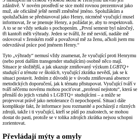
zdánlivě. V novém prostředí se sice mohl rovnou prezentovat jako
muž, ale oficiálně ještě neměl změněné jméno. Spolužákům a
spolužačkám se představoval jako Henry, nicméně vyučující musel
informovat, že se jmenuje Henry, a požádat je, aby to respektovali.
A to se ne vždy setkalo s pochopením. „První semestr byl náročný,
tři kantoři měli výhrady. Jeden se tvářil, že mě nevidí, nadále mě
oslovoval v ženském rodě a považoval mě za ženu, ačkoli jsem mu
odevzdával práce pod jménem Henry.“
Tyto „výhrady“ nemusí vždy znamenat, že vyučující proti Henrymu
(nebo proti dalším transgender studujícím) osobně něco mají.
Situace je složitější, a jak ukazuje zmiňovaný výzkum
LGBTQ+
studující a témata ve školách
, vyučující zkrátka nevědí, jak se k
situaci postavit. Jedním z důvodů je v úvodu zmiňovaná absence
metodických doporučení, jak k tématu přistupovat. Vyučující tváří v
tváří něčemu novému mohou pociťovat „profesní nejistotu“, která se
přenáší do jejich vztahů s LGBTQ+ studujícími – a může se
projevovat právě jako netolerance či nepochopení. Situaci dále
komplikuje fakt, že informace jsou rozmanité a pocházejí z různých
zdrojů, takže i ti vyučující, kteří se pídí po znalostech, se mohou
dostat do pasti, protože se v tolika zdrojích zkrátka nejsou schopni
zorientovat.
Převládají mýty a omyly