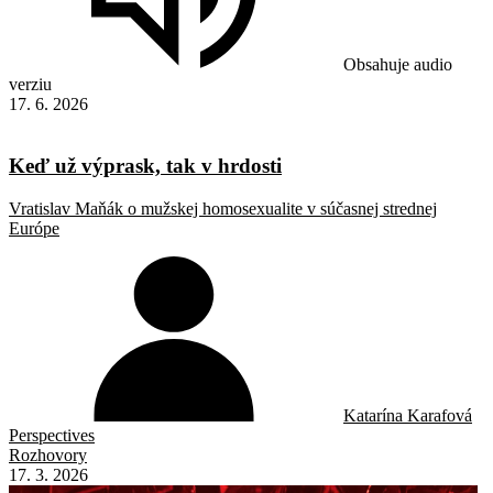
Obsahuje audio
verziu
17. 6. 2026
Keď už výprask, tak v hrdosti
Vratislav Maňák o mužskej homosexualite v súčasnej strednej
Európe
Katarína Karafová
Perspectives
Rozhovory
17. 3. 2026