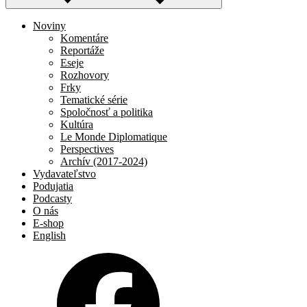
Noviny
Komentáre
Reportáže
Eseje
Rozhovory
Frky
Tematické série
Spoločnosť a politika
Kultúra
Le Monde Diplomatique
Perspectives
Archív (2017-2024)
Vydavateľstvo
Podujatia
Podcasty
O nás
E-shop
English