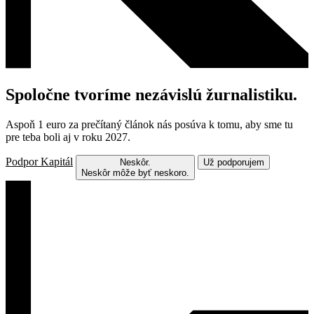
Spoločne tvoríme nezávislú žurnalistiku.
Aspoň 1 euro za prečítaný článok nás posúva k tomu, aby sme tu
pre teba boli aj v roku 2027.
Podpor Kapitál
Neskôr.
Už podporujem
Neskôr môže byť neskoro.