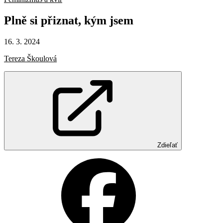
Plně
si
přiznat,
kým
jsem
16. 3. 2024
Tereza Škoulová
Zdieľať