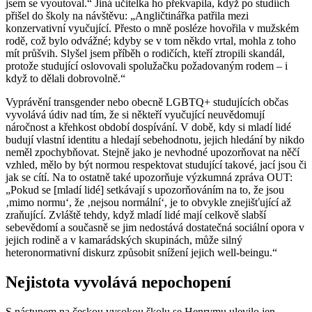
jsem se vyoutoval.“ Jiná učitelka ho překvapila, když po studiích
přišel do školy na návštěvu: „Angličtinářka patřila mezi
konzervativní vyučující. Přesto o mně posléze hovořila v mužském
rodě, což bylo odvážné; kdyby se v tom někdo vrtal, mohla z toho
mít průšvih. Slyšel jsem příběh o rodičích, kteří ztropili skandál,
protože studující oslovovali spolužačku požadovaným rodem – i
když to dělali dobrovolně.“
Vyprávění transgender nebo obecně LGBTQ+ studujících občas
vyvolává údiv nad tím, že si někteří vyučující neuvědomují
náročnost a křehkost období dospívání. V době, kdy si mladí lidé
budují vlastní identitu a hledají sebehodnotu, jejich hledání by nikdo
neměl zpochybňovat. Stejně jako je nevhodné upozorňovat na něčí
vzhled, mělo by být normou respektovat studující takové, jací jsou či
jak se cítí. Na to ostatně také upozorňuje výzkumná zpráva OUT:
„Pokud se [mladí lidé] setkávají s upozorňováním na to, že jsou
‚mimo normu‘, že ‚nejsou normální‘, je to obvykle znejišťující až
zraňující. Zvláště tehdy, když mladí lidé mají celkově slabší
sebevědomí a současně se jim nedostává dostatečná sociální opora v
jejich rodině a v kamarádských skupinách, může silný
heteronormativní diskurz způsobit snížení jejich well-beingu.“
Nejistota vyvolává nepochopení
S nástupem na českou vysokou školu se Henrymu ulevilo jen