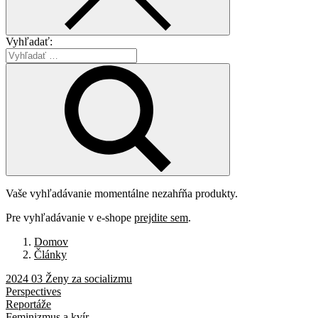
Vyhľadať:
Vaše vyhľadávanie momentálne nezahŕňa produkty.
Pre vyhľadávanie v e-shope
prejdite sem
.
Domov
Články
2024 03 Ženy za socializmu
Perspectives
Reportáže
Feminizmus a kvír