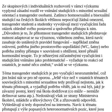
Ze skupinových i individuálních rozhovorů v rámci výzkumu
vyplynul zásadní rozdíl ve vnímání studujících s minoritní sexuální
orientací a transgender osobami. Zatímco homosexuální a bisexuální
studující na českých školách většinou nepociťují žádná omezení,
transgender studenti a studentky vyvolávají mezi vyučujícími řadu
otázek ohledně svého postavení a správného přístupu k nim.
„Důvodem je to, že přítomnost transgender studujících představuje
nutnost adaptovat se na výraznou, viditelnou změnu, která navíc
zasahuje do ustálených pravidel fungování – například změna
oslovení, potřeba jiného prostorového uspořádání (WC, šatny) nebo
potřeba změny přístupu v souvislosti s obtížemi, které přináší
hormonální terapie. To je některými zúčastněnými vyučujícími i
studujícími vnímáno jako problematické – vyžaduje to reakci od
ostatních, je nutné něco změnit,“ uvádí se ve výzkumu.
Téma transgender studujících je pro vyučující nesrozumitelné, což
jim brání stát se pro ně oporou. „Ještě více než v ostatních tématech
souvisejících s minoritní sexualitou tedy prožívají nejistotu, jak k
tématu přistoupit, a vyjadřují potřebu vědět, jak to má být, jaký je
závazný postoj, který má škola dodržovat (co může – nemůže
definovat sama atp.). Nedostávají však ze strany Ministerstva
školství, mládeže a tělovýchovy ČR a zřizovatelů odpovědi.
Vyhledávají si tedy doporučení na internetu. Navíc k tématu
přistupují z výše popsaných heteronormativních pozic, které jsou