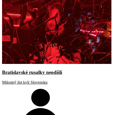
Bratislavské rusalky neodišli
Milostný list kvír Slovensku