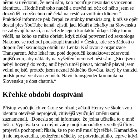
němu si uvědomil, že není sám, kdo pociťuje nesoulad s vrozenou
identitou. „Hodně mě toho naučil a otevřel mi oči: od něho jsem se
dozvěděl, co všechno mě čeká na cestě za vnitřním klidem.“
Praktické informace pak čerpal ze stránky tranzicia.org, k níž se opět
dostal přes YouTube kanál: zjistil, jací lékaři a lékařky na Slovensku
se zabývají tranzicí, a našel zde jejich kontaktní údaje. Díky tomu
věděl, na koho se může obrátit, když získal potvrzení od sexuologa.
Nakonec se rozhodl podstoupit tranzici v Česku, kde se s žádostí o
doporučení sexuologa obrátil na Lenku Královou z organizace
Transparent. Jeho lékař mu poté doporučil kontaktovat zdravotní
pojišťovnu, aby náklady na vyšetření nemusel nést sám. „Sice jsem
nebyl hozený do vody, aniž bych uměl plavat, nicméně plaval jsem
velmi nejistě, protože jsem neznal žádného člověka, který by tranzici
podstupoval ve dvou zemích. Navíc transgender komunita na
Slovensku je dost chatrná.“
Křehké období dospívání
Přístup vyučujících ve škole se různil; ačkoli Henry ve škole svou
identitu otevřeně neprojevil, citlivější vyučující změnu sami
zaznamenali. „Donesla se mi informace, že jedna učitelka to o mně
tušila. Vyptávala se za mými zády mojí kamarádky z vedlejší třídy a
projevila pochopení; říkala, že to pro mě musí být těžké. Kamarádka
jí nic neprozradila, podezření učitelky se potvrdnaplnilo, teprve když