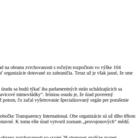
Úrad na obranu zvrchovanosti s ročným rozpočtom vo výške 104
 organizácie dotované zo zahraničia. Teraz už je však jasné, že sme
i úradu sa budú týkať iba parlamentných strán uchádzajúcich sa
avicové mimovládky“. Iróniou osudu je, že úrad poverený
ž potom, čo začal vyšetrovanie špecializovaný orgán pre porušenie
pobočke Transparency International. Obe organizácie sú už dlho tŕňom
iústavné. K tomu ešte úrad vytvoril zoznam „provojonových“ médií.
branu zvrchovanosti vo svojej 28-stranovej analýze zvanej