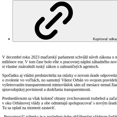
Kopírovať odka
V decembri roku 2023 maďarský parlament schválil návrh zákona o ná
miliónov eur. V tom čase bolo ešte o pracovnej náplni záhadného nov
si vlastne znárodnili ruský zákon o zahraničných agentoch.
Spočiatku aj vládni predstavitelia na otázky o novom úrade odpovedal
o zvolenie vo voľbách, no samotný Viktor Orbán vo svojom pravidel
vyšetrovaním transparentnosti mimovládok sám už mesiace nemal žiadn
spravodajskej povinnosti a dodržania transparentnosti.
Prednedávnom sa však kolotoč obrany zvrchovanosti rozbehol a začali
v oku Orbánovej vlády a obe odmietajú spolupracovať s novým úradom,
Tu sa oplatí na moment zastaviť.
„Provojnová“ nálepka je v poslednej dobe obľúbeným vládnym šarláto