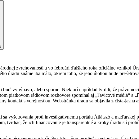
z
rodnej zvrchovanosti a vo februári ďalšieho roka oficiálne vznikol 
ého úradu známe iba málo, okrem toho, že jeho úlohou bude prešetrovať
i buď vyhýbavo, alebo sporne. Niektorí napríklad tvrdili, že právomoc
nom piatkovom rádiovom rozhovore spomínal aj „ľavicové médiá“ a „ľ
y kontakt s verejnosťou. Webstránka úradu sa objavila z čista-jasna a
 sa vyšetrovania proti investigatívnemu portálu Átlátszó a maďarskej 
 tvrdiac, že ich financovanie je transparentné a kroky úradu sú prot
vým písmenom pre každého, kto s ňou nezdieľa svetonázor. Úrad pre o