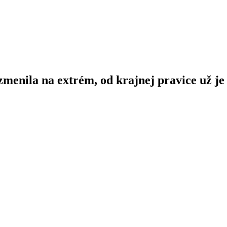
zmenila
na
extrém,
od
krajnej
pravice
už
j