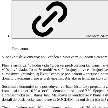
Kopírovať odka
Foto: autor
Viac ako tisíc kilometrov po Čechách a Morave za 48 hodín s cieľom 
Plán je jasný: za 48 hodín vidieť z českej predvolebnej kampane naj
väčšinovú vládu. To môže urobiť zo strán krajnej pravice a krajnej ľ
európskych krajinách, aj život Čechov je pod tlakom – energie a pot
dominujú komunisti, nie je prekvapením. Ale aké sú témy, na ktorých v
Socialisti a komunisti sa v posledných voľbách historicky prepadli a
komunisti takmer 10 % a sociálni demokrati ostali pod 2 %. Spojenie
a predsedníčku mini strany Janu Maláčovú na kandidátke v Prahe a dv
dostali do poslaneckej snemovne za SOCDEM iba oni dvaja (čo tiež ni
Tieto dni budem spať päť hodín denne, nachodím vyše 50-tisíc krokov 