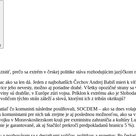
z
zistiť, prečo sa extrém v českej politike stáva rozhodujúcim jazýčkom
viac ako sa len dá. Jeden z najbohatších Čechov Andrej Babiš mieri k 
avice jeho nevesty, možno aj poriadne drahé. Všetky opozičné strany s
raviny sú drahšie, v Európe zúri vojna. Príklon k extrému ako je Slob
oličom týchto strán záleží a slová, ktorými ich z tribún okrikujú?
 zatiaľ čo komunisti následne posilňovali, SOCDEM – ako sa dnes volajú
 s komunistami pre nich tak zrejme je aj poslednou možnosťou, ako sa 
ojku v Moravskosliezskom kraji pre exministra zahraničia a kultúry L
e je garantované, ak aj Stačilo! prekročí predpokladanú hranicu 5 %).
a pozhováram sa s desiatkami voličov, politikov a expertov. Po českej