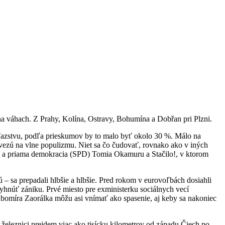
 na váhach. Z Prahy, Kolína, Ostravy, Bohumína a Dobřan pri Plzni.
víťazstvu, podľa prieskumov by to malo byť okolo 30 %. Málo na
a vezú na vlne populizmu. Niet sa čo čudovať, rovnako ako v iných
oda a priama demokracia (SPD) Tomia Okamuru a Stačilo!, v ktorom
 – sa prepadali hlbšie a hlbšie. Pred rokom v eurovoľbách dosiahli
vyhnúť zániku. Prvé miesto pre exministerku sociálnych vecí
ubomíra Zaorálka môžu asi vnímať ako spasenie, aj keby sa nakoniec
 železnici prejdem viac ako tisícku kilometrov od západu Čiech po