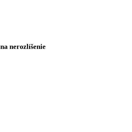
e
na
nerozlíšenie