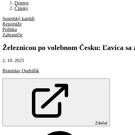
Domov
Články
Susedský kapitál
Reportáže
Politika
Zahraničie
Železnicou
po
volebnom
Česku:
Ľavica
sa
2. 10. 2025
Branislav Ondrášik
Zdieľať