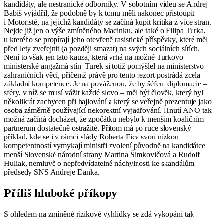
kandidáty, ale nestranické odborníky. V sobotním videu se Andrej
Babiš vyjádřil, že podobně by k tomu měli nakonec přistoupit
i Motoristé, na jejichž kandidáty se začíná kupit kritika z více stran.
Nejde již jen o výše zmíněného Macinku, ale také o Filipa Turka,
u kterého se propírají jeho otevřeně rasistické příspěvky, které měl
před lety zveřejnit (a později smazat) na svých sociálních sítích.
Není to však jen tato kauza, která vrhá na možné Turkovo
ministerské angažmá stín. Turek si totiž pomýšlel na ministerstvo
zahraničních věcí, přičemž právě pro tento rezort postrádá zcela
základní kompetence. Je na pováženou, že by šéfem diplomacie –
sféry, v níž se musí vážit každé slovo – měl být člověk, který byl
několikrát zachycen při hajlování a který se veřejně prezentuje jako
osoba záměrně používající nekorektní vyjadřování. Hnutí ANO tak
možná začíná docházet, že zpočátku nebylo k menším koaličním
partnerům dostatečně ostražité. Přitom má po ruce slovenský
příklad, kde se i v rámci vlády Roberta Fica svou nízkou
kompetentností vymykají ministři zvolení původně na kandidátce
menší Slovenské národní strany Martina Šimkovičová a Rudolf
Huliak, nemluvě o nepředvídatelné náchylnosti ke skandálům
předsedy SNS Andreje Danka.
Příliš hluboké příkopy
S ohledem na zmíněné rizikové vyhlídky se zdá vykopání tak