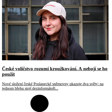
České voličstvo rozumí kroužkování. A nebojí se ho
použít
Nové složení české Poslanecké sněmovny ukazuje dva světy: na
jednom břehu stojí dezinformátoři...