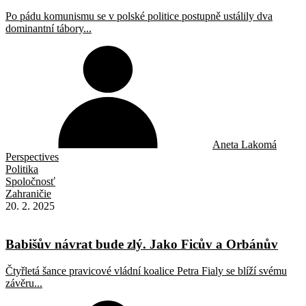
Po pádu komunismu se v polské politice postupně ustálily dva
dominantní tábory...
Aneta Lakomá
Perspectives
Politika
Spoločnosť
Zahraničie
20. 2. 2025
Babišův návrat bude zlý. Jako Ficův a Orbánův
Čtyřletá šance pravicové vládní koalice Petra Fialy se blíží svému
závěru...