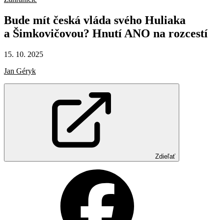
Bude
mít
česká
vláda
svého
Huliaka
a Šimkovičovou?
Hnutí
ANO
na
rozcestí
15. 10. 2025
Jan Géryk
Zdieľať