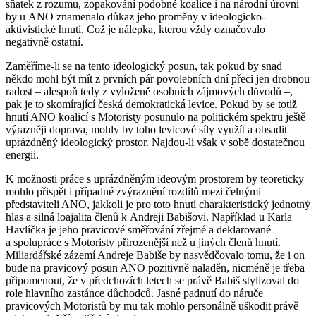
sňatek z rozumu, zopakování podobné koalice i na národní úrovni
by u ANO znamenalo důkaz jeho proměny v ideologicko-
aktivistické hnutí. Což je nálepka, kterou vždy označovalo
negativně ostatní.
Zaměříme-li se na tento ideologický posun, tak pokud by snad
někdo mohl být mít z prvních pár povolebních dní přeci jen drobnou
radost – alespoň tedy z vyloženě osobních zájmových důvodů –,
pak je to skomírající česká demokratická levice. Pokud by se totiž
hnutí ANO koalicí s Motoristy posunulo na politickém spektru ještě
výrazněji doprava, mohly by toho levicové síly využít a obsadit
uprázdněný ideologický prostor. Najdou-li však v sobě dostatečnou
energii.
K možnosti práce s uprázdněným ideovým prostorem by teoreticky
mohlo přispět i případné zvýraznění rozdílů mezi čelnými
představiteli ANO, jakkoli je pro toto hnutí charakteristický jednotný
hlas a silná loajalita členů k Andreji Babišovi. Například u Karla
Havlíčka je jeho pravicové směřování zřejmé a deklarované
a spolupráce s Motoristy přirozenější než u jiných členů hnutí.
Miliardářské zázemí Andreje Babiše by nasvědčovalo tomu, že i on
bude na pravicový posun ANO pozitivně naladěn, nicméně je třeba
připomenout, že v předchozích letech se právě Babiš stylizoval do
role hlavního zastánce důchodců. Jasné padnutí do náruče
pravicových Motoristů by mu tak mohlo personálně uškodit právě