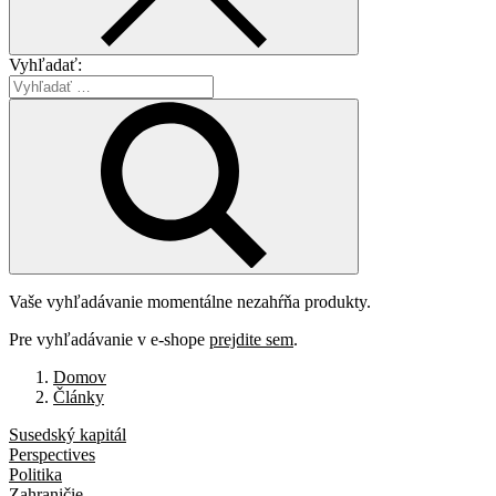
Vyhľadať:
Vaše vyhľadávanie momentálne nezahŕňa produkty.
Pre vyhľadávanie v e-shope
prejdite sem
.
Domov
Články
Susedský kapitál
Perspectives
Politika
Zahraničie