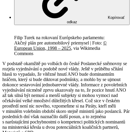
Kopírovať
odkaz
Filip Turek na rokovaní Európskeho parlamentu:
Akčný plán pre automobilový priemysel | Foto:
©
European Union, 1998 – 2025
, via Wikimedia
Commons
V podstatě okamžitě po volbách do české Poslanecké sněmovny se
rozjela vyjednávání o podobě nové vlády. Ještě v průběhu sčítání
hlasů to vypadalo, že vítězné hnutí ANO bude dominantním
hráčem, který si bude diktovat podmínky, a mohlo by se ujmout
dokonce sestavování jednobarevné vlády. Informace z povolebních
vyjednávání nicméně zprvu ukazovaly na to, že pozice hnutí ANO
až tak silná být nemusí a menší subjekty si mohou vymoci nad
očekávání velké množství důležitých křesel. Což sice v českém
prostředí není nic nového, vzpomeňme si na Piráty, kteří měli
v minulém volebním období skoro stejně ministrů jako poslanců. Pár
posledních dní však naznačilo další posun, a to zejména
s narůstajícími pochybnostmi o kompetenci politických nominantů
na ministerská křesla u dvou potenciálních koaličních partnerů,