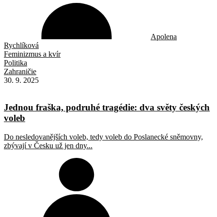
Apolena
Rychlíková
Feminizmus a kvír
Politika
Zahraničie
30. 9. 2025
Jednou fraška, podruhé tragédie: dva světy českých
voleb
Do nesledovanějších voleb, tedy voleb do Poslanecké sněmovny,
zbývají v Česku už jen dny...