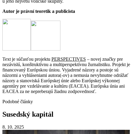
u jeho největší voličské skupiny.
Autor je právní teoretik a publicista
Text je súčasťou projektu
PERSPECTIVES
– novej značky pre
nezávislú, konštruktívnu a multiperspektívnu žurnalistiku. Projekt je
financovaný Európskou úniou. Vyjadrené názory a postoje sú
názormi a vyhláseniami autora(-ov) a nemusia nevyhnutne odrážať
názory a stanoviská Európskej únie alebo Európskej výkonnej
agentúry pre vzdelávanie a kultúru (EACEA). Európska únia ani
EACEA za ne nepreberajú žiadnu zodpovednosť.
Podobné články
Susedský
kapitál
8. 10. 2025