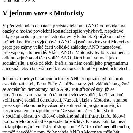
Motoristů a SPD.
V jednom voze s Motoristy
V předvolebních debatách představitelé hnutí ANO odpovídali na
otázky o možné povolební konstelaci spíše vyhýbavě, respektive
tak, že prioritou je pro ně jednobarevný kabinet. Zpočátku hladký
průběh koaličních vyjednávání ANO s jasně pravicovými Motoristy
proto pro zájmy velké části voličské základny ANO naznačoval
překvapení, a to nemilé. Vláda ANO s Motoristy by totiž znamenala
odklon zejména od těch voličů ANO, kteří hnutí vnímali jako
sociální sílu, a také od těch, kteří si na něm cenili jeho pragmatismu
a možná nebyli tak všímaví k ideologizaci hnutí v posledních letech.
Jedním z úhelných kamenů rétoriky ANO v opozici byl boj proti
asociálnosti vlády Petra Fialy. A i dříve, ve svých vládních angažmá
se sociálními demokraty, hrálo ANO roli středové síly, jíž se
podařilo na svou stranu přetáhnout levicové voliče, kteří tradičně
volili právě sociální demokracii. Naopak vláda s Motoristy, stranou
prosazující ekonomicky zásadně neoliberální program směřující
k vyrovnanému rozpočtu, se může snadno stát vládou škrtů
v sociální oblasti a v klíčové obslužné státní infrastruktuře. Ideová
podpora Motoristů od exprezidenta Václava Klause, politika mezi
nízkopříjmovými voličskými skupinami ANO značně neoblíbeného,
rovněž nesvědčí o tom, že by vláda ANO s Motoristy měla být