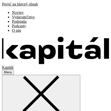
Prejsť na hlavný obsah
Noviny
Vydavateľstvo
Podujatia
Podcasty
O nás
Kapitál
Menu