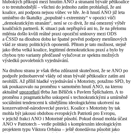
hlubokých příkopů mezi hnutím ANO a stranami bývalé pětikoalice
o to trestuhodnější – všichni do jednoho zatím prohlašují, že ani
koalice, ani podpora nejsou vůbec ve hře. Je-li hnutí ANO již leta
umístěno do škatulky „populisté s extremisty“ v opozici vůči
„demokratickým stranám“, není se co divit, že má omezený výběr
koaličních partnerů. K situaci pak nepřispívá ani to, že na přelomu
milénia došlo kvůli reálné praxi opoziční smlouvy mezi ODS
a ČSSD na dlouhou dobu ke špatné pověsti podpory menšinových
vlád ze strany politických oponentů. Přitom je tato možnost, stejně
jako třeba velká koalice, legitimní demokratickou praxí a bylo by
chybou tyto varianty předčasně vylučovat ze spektra možných
výsledků povolebních vyjednávání.
Na druhou stranu je však třeba zdůraznit skutečnost, že se ANO po
podpoře jednobarevné vlády od stran bývalé pětikoalice zatím ani
neohlíží. Až příliš hladké vyjednávání s Motoristy, potažmo SPD, by
tak poukazovalo na proměnu v samotném hnutí ANO, na kterou
aktuálně
upozorňují
třeba Jan Bělíček s Pavlem Šplíchalem. A to
proměnu z pragmatického uskupení s technokratickými a umírněně
sociálními tendencemi k silnějšímu ideologickému ukotvení na
konzervativně-národovecké pravici. Koalice s Motoristy by tak
mohla být jakousi obdobou evropských Patriotů pro Evropu,
v jejichž frakci ANO i Motoristé působí. Pokud dosud mohla účast
ANO v Patriotech – vedle politiků s komplexním ideologickým
projektem typu Viktora Orbána – ještě donedávna působit jako