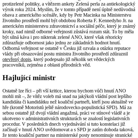
protizelené politiky, a vítězem ankety Zelená perla za antiekologický
výrok roku 2024. Myslím, že v tomto případě není úplně nedůvodná
obava z amerického scénáře, kdy by Petr Macinka na Ministerstvu
životního prostředí mohl být obdobou Roberta F. Kennedyho Jr. na
americkém ministerstvu zdravotnictví a sociální péče, který je známý
kroky, nad nimiž odborné veřejnosti zůstává rozum stát. To by měla
být silná káva i pro nikterak zelené ANO, které však rétoricky
zdůrazňuje odbornost jako jednu ze základních hodnot hnutí.
Odborná veřejnost se ostatně v Česku již ozvala a otázku reputace
vlády při obsazování postu ministra životního prostředí zdůraznil
otevřený dopis
, který podepsalo již několik set vědeckých
pracovníků, zejména z oblasti přírodních věd.
Hajlující ministr
Ostatně lze říci – při vší kritice, kterou bychom vůči hnutí ANO
mohli mít –, že vítěz voleb má snad na jakýkoli vládní post lepšího
kandidáta či kandidátku než koaliční partneři, kteří jsou aktuálně ve
hře (kromě Motoristů ještě národovecko-populistická SPD). Má za
sebou ostatně již dvojí vládní angažmá, práci ve stínové vládě a je
ukotveno v administrativních strukturách se znalostí legislativních
procedur. V posledních dnech vyjednávání si tuto konstelaci již
začínají v hnutí ANO uvědomovat a s SPD je zatím dohoda taková,
že tento koaliční partner na ministerské posty nenominuje stranické