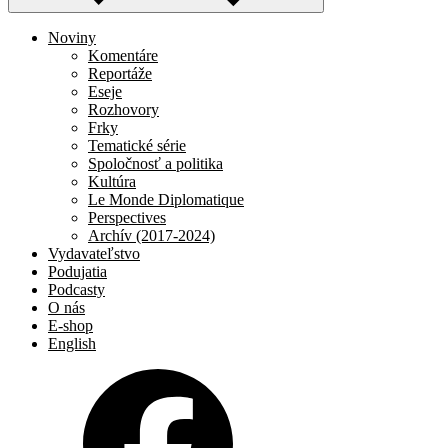
Noviny
Komentáre
Reportáže
Eseje
Rozhovory
Frky
Tematické série
Spoločnosť a politika
Kultúra
Le Monde Diplomatique
Perspectives
Archív (2017-2024)
Vydavateľstvo
Podujatia
Podcasty
O nás
E-shop
English