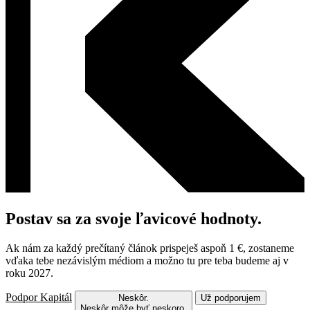
Postav sa za svoje ľavicové hodnoty.
Ak nám za každý prečítaný článok prispeješ aspoň 1 €, zostaneme
vďaka tebe nezávislým médiom a možno tu pre teba budeme aj v
roku 2027.
Podpor Kapitál
Neskôr.
Už podporujem
Neskôr môže byť neskoro.