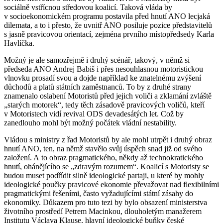
sociálně vstřícnou středovou koalicí. Taková vláda by
v socioekonomickém programu postavila před hnutí ANO lecjaká
dilemata, a to i přesto, že uvnitř ANO posiluje pozice představitelů
s jasně pravicovou orientací, zejména prvního místopředsedy Karla
Havlíčka.
Možný je ale samozřejmě i druhý scénář, takový, v němž si
předseda ANO Andrej Babiš i přes nesouhlasnou motoristickou
vlnovku prosadí svou a dojde například ke znatelnému zvýšení
důchodů a platů státních zaměstnanců. To by z druhé strany
znamenalo oslabení Motoristů před jejich voliči a zklamání zvláště
„starých motorek“, tedy těch zásadově pravicových voličů, kteří
v Motoristech vidí revival ODS devadesátých let. Což by
zanedlouho mohl být možný počátek vládní nestability.
Vládou s ministry z řad Motoristů by ale mohl utrpět i druhý obraz
hnutí ANO, ten, na němž stavělo svůj úspěch snad již od svého
založení. A to obraz pragmatického, někdy až technokratického
hnutí, ohánějícího se „zdravým rozumem“. Koalicí s Motoristy se
budou muset podřídit silně ideologické partaji, u které by mohly
ideologické poučky pravicové ekonomie převažovat nad flexibilními
pragmatickými řešeními, často vyžadujícími státní zásahy do
ekonomiky. Důkazem pro tuto tezi by bylo obsazení ministerstva
životního prostředí Petrem Macinkou, dlouholetým manažerem
Institutu Václava Klause, hlavní ideologické buňky české