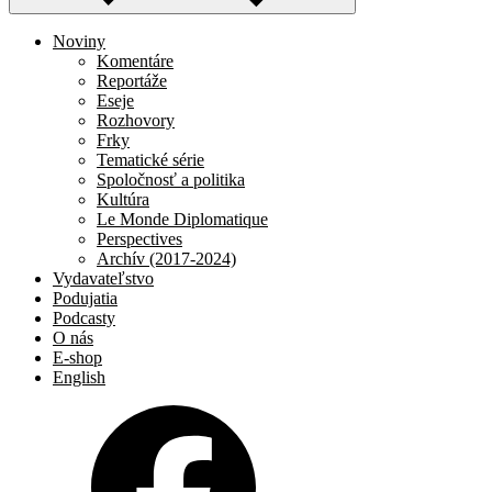
Noviny
Komentáre
Reportáže
Eseje
Rozhovory
Frky
Tematické série
Spoločnosť a politika
Kultúra
Le Monde Diplomatique
Perspectives
Archív (2017-2024)
Vydavateľstvo
Podujatia
Podcasty
O nás
E-shop
English