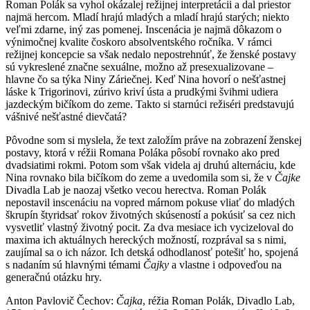
Roman Polák sa vyhol okázalej režijnej interpretácii a dal priestor
najmä hercom. Mladí hrajú mladých a mladí hrajú starých; niekto
veľmi zdarne, iný zas pomenej. Inscenácia je najmä dôkazom o
výnimočnej kvalite čoskoro absolventského ročníka. V rámci
režijnej koncepcie sa však nedalo nepostrehnúť, že ženské postavy
sú vykreslené značne sexuálne, možno až presexualizovane –
hlavne čo sa týka Niny Záriečnej. Keď Nina hovorí o nešťastnej
láske k Trigorinovi, zúrivo kriví ústa a prudkými švihmi udiera
jazdeckým bičíkom do zeme. Takto si starnúci režiséri predstavujú
vášnivé nešťastné dievčatá?
Pôvodne som si myslela, že text založím práve na zobrazení ženskej
postavy, ktorá v réžii Romana Poláka pôsobí rovnako ako pred
dvadsiatimi rokmi. Potom som však videla aj druhú alternáciu, kde
Nina rovnako bila bičíkom do zeme a uvedomila som si, že v
Čajke
Divadla Lab je naozaj všetko vecou herectva. Roman Polák
nepostavil inscenáciu na vopred márnom pokuse vliať do mladých
škrupín štyridsať rokov životných skúseností a pokúsiť sa cez nich
vysvetliť vlastný životný pocit. Za dva mesiace ich vycizeloval do
maxima ich aktuálnych hereckých možností, rozprával sa s nimi,
zaujímal sa o ich názor. Ich detská odhodlanosť potešiť ho, spojená
s nadaním sú hlavnými témami
Čajky
a vlastne i odpoveďou na
generačnú otázku hry.
Anton Pavlovič Čechov:
Čajka
, réžia Roman Polák, Divadlo Lab,