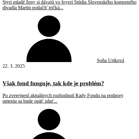
Štyri mladé ženy si dávajú vo foyeri Štúdia Slovenského komorného
divadla Martin potlačiť tričká...
Soňa Uriková
22. 3. 2025
Však fond funguje, tak kde je problém?
Po zverejnení aktuálnych rozhodnutí Rady Fondu na podpory
umenia sa bude opäť zdať...