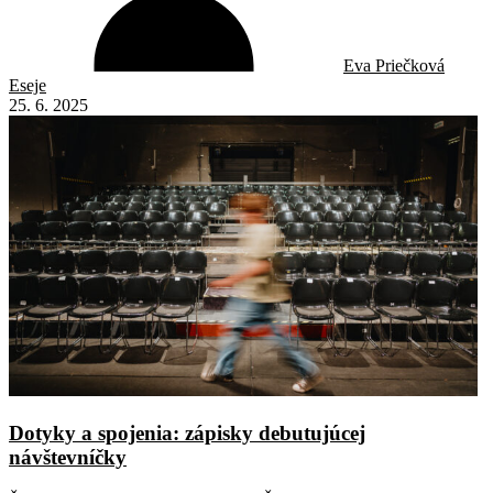
Eva Priečková
Eseje
25. 6. 2025
Dotyky a spojenia: zápisky debutujúcej
návštevníčky