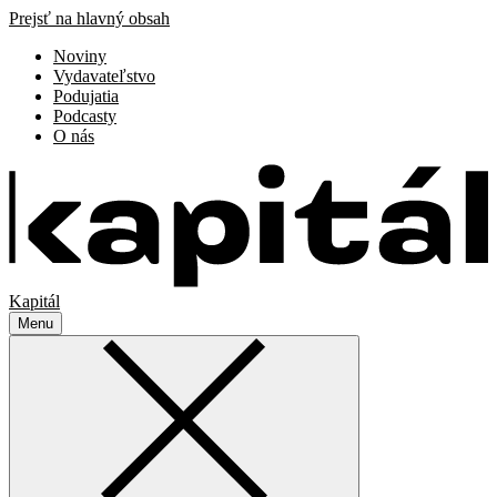
Prejsť na hlavný obsah
Noviny
Vydavateľstvo
Podujatia
Podcasty
O nás
Kapitál
Menu