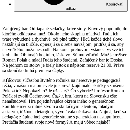
Kopírovať
odkaz
Zafajčený bar. Odriapané sedačky, krivé stoly. Kovový popolník, do
ktorého odklepáva muž. Okolo neho skupina mladých ľudí, ich
tváre vybudené a dychtivé, oči plné túžby. Hlcú každé tiché slovo,
nakláňajú sa bližšie, opierajú sa o seba navzájom, pridŕžajú sa, aby
na veľkého muža nespadli. Na konci prehovoru vstane a vyzve ich
k objatiu. Objímajú ho, tuho, láskavo. Sú mu vďační. Muž je režisér
Roman Polák a mladí ľudia jeho študenti. Zafajčený bar je Doska.
Na jednom zo stolov je biely lístok s nápisom reservé 21:30. Práve
sa skončila druhá premiéra
Čajky
.
Kľúčovou súčasťou štvrtého ročníka na herectve je pedagogická
réžia; v našom malom svete ju sprevádzajú malé iskričky vzrušenia.
Pokazí to? Nepokazí to? Je už starý? Čo vyberie? Profesor Roman
Polák si zvolil Čechovovu
Čajku
, hru, ktorú na Slovensku ešte
nenaštudoval. Hra pojednávajúca okrem iného o generačnom
konflikte medzi rutinérstvom a skutočným talentom, mladým
a starým, túžbou a letargiou, vyvolávala očakávania. Najmä, keď sa
pedagóg z úplne inej generácie stretne s generáciou nastupujúcou.
Pretlačia študenti svoje nové formy? A majú vôbec nejaké?