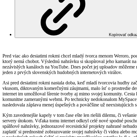
Kopírovať odka
Pred viac ako desiatimi rokmi chcel mladý tvorca menom Weroro, po
ktorý nemá chobot. Výslednú nahrávku si skopíroval jeho kamarát na m
nezávislých kanáloch na YouTube. Dnes počet jej uploadov môžeme rá
jeden z prvých slovenských hudobných internetových virálov.
Asi pred desiatimi rokmi nastala doba, keď mladí tvorcovia hudby za
vkusom, diktovaným komerčnými záujmami, malo ísť o prostredie demo
internet im umožňoval šírenie tvorby aj mimo svojej komunity. Cesta 
komunitne zameranými webmi. Po technicky nedokonalom MySpace pri
nasledovala záplava menej úspešných a poväčšine už neexistujúc
Kým zavedenejšie kapely v tom čase ešte len riešili dilemu, či vešanie
servery útokom. Vďaka tomu internet odkryl celé nové spodné posch
spálňové nahrávky, jednorazové recesistické projekty nahrané nehudob
zaplatiť si prednostné zobrazovanie svojej nahrávky či videa alebo 