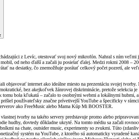
z
chádzajúci z Levíc, otestovať svoj nový mikrofón. Nahral s ním veľm
obil, od neho ďalší a začali ju posielať ďalej. Medzi rokmi 2008 – 20
tať na desiatky, čo znemožňuje porátať celkový počet pozretí, ale veľ
čali objavovať internet ako ideálne miesto na prezentáciu svojej tvorb
kratické, bez akejkoľvek žánrovej diskriminácie, pretože selekcia je
k tomu bola kľukatá – začalo to osobnými webmi a lokálnymi hubmi, ale 
šiel používateľsky značne prívetivejší YouTube a špecificky v rámc
ich serverov ako FreeMusic alebo Mama Kúp Mi BOOSTER.
 vlastnej tvorby na takéto servery predstavuje promo alebo pripravovanie
odie hudby, dovtedy dôkladne ukryté. Na tomto médiu sa začali rovno
níkmi na chate, outsider music, experimenty so zvukmi. Túto (zdanlivú
monetizačný systém na YouTube, z ktorého sú automaticky vyradené kan