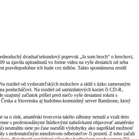
i jednoduchý dvadsaťsekundový popevok „Ja som hroch“ o hrochovi,
09 sa zjavila uploadnutá vo forme videa na vyše desiatich od seba
mi pravdepodobne ich bude cez milión. Takto spontánnesa zrodil
y. Na rozdiel od vydavateľských molochov a rádií s úzko zameraným
 na poslucháčovi. Na rozdiel od samizdatových kaziet či CD-R,
ozajstný začiatok prišiel pred niečo vyše desiatimi rokmi s
i Česka a Slovenska aj hudobno-komunitný server Bandzone, ktorý
 sa o zisk, amatérski tvorcovia takéto zábrany nemali a vzali tieto
cenne s profesionálnymi štúdiovými nahrávkami objavovať amatérske
) neutralitu siete po čase narušili výdobytky ako napríklad možnosť
ály s nedostatočným množstvom odberateľov či pozretí. Z toho začali