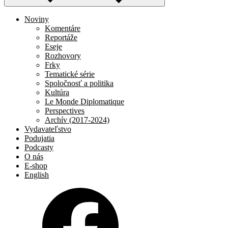
Noviny
Komentáre
Reportáže
Eseje
Rozhovory
Frky
Tematické série
Spoločnosť a politika
Kultúra
Le Monde Diplomatique
Perspectives
Archív (2017-2024)
Vydavateľstvo
Podujatia
Podcasty
O nás
E-shop
English