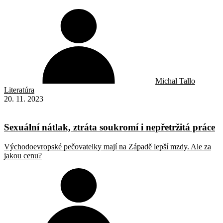
Michal Tallo
Literatúra
20. 11. 2023
Sexuální nátlak, ztráta soukromí i nepřetržitá práce
Východoevropské pečovatelky mají na Západě lepší mzdy. Ale za
jakou cenu?