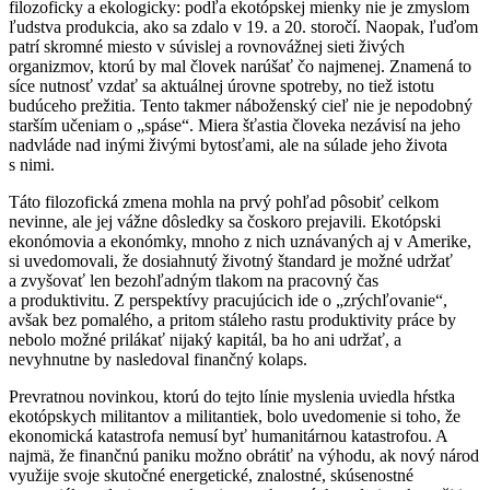
filozoficky a ekologicky: podľa ekotópskej mienky nie je zmyslom
ľudstva produkcia, ako sa zdalo v 19. a 20. storočí. Naopak, ľuďom
patrí skromné miesto v súvislej a rovnovážnej sieti živých
organizmov, ktorú by mal človek narúšať čo najmenej. Znamená to
síce nutnosť vzdať sa aktuálnej úrovne spotreby, no tiež istotu
budúceho prežitia. Tento takmer náboženský cieľ nie je nepodobný
starším učeniam o „spáse“. Miera šťastia človeka nezávisí na jeho
nadvláde nad inými živými bytosťami, ale na súlade jeho života
s nimi.
Táto filozofická zmena mohla na prvý pohľad pôsobiť celkom
nevinne, ale jej vážne dôsledky sa čoskoro prejavili. Ekotópski
ekonómovia a ekonómky, mnoho z nich uznávaných aj v Amerike,
si uvedomovali, že dosiahnutý životný štandard je možné udržať
a zvyšovať len bezohľadným tlakom na pracovný čas
a produktivitu. Z perspektívy pracujúcich ide o „zrýchľovanie“,
avšak bez pomalého, a pritom stáleho rastu produktivity práce by
nebolo možné prilákať nijaký kapitál, ba ho ani udržať, a
nevyhnutne by nasledoval finančný kolaps.
Prevratnou novinkou, ktorú do tejto línie myslenia uviedla hŕstka
ekotópskych militantov a militantiek, bolo uvedomenie si toho, že
ekonomická katastrofa nemusí byť humanitárnou katastrofou. A
najmä, že finančnú paniku možno obrátiť na výhodu, ak nový národ
využije svoje skutočné energetické, znalostné, skúsenostné