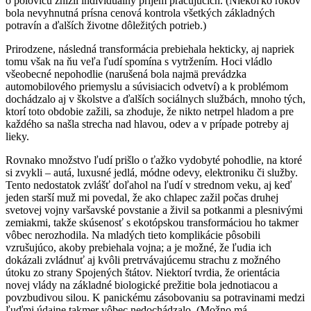
o polovicu znížil individuálny príjem pracujúcich. (Niekoľko rokov
bola nevyhnutná prísna cenová kontrola všetkých základných
potravín a ďalších životne dôležitých potrieb.)
Prirodzene, následná transformácia prebiehala hekticky, aj napriek
tomu však na ňu veľa ľudí spomína s vytržením. Hoci vládlo
všeobecné nepohodlie (narušená bola najmä prevádzka
automobilového priemyslu a súvisiacich odvetví) a k problémom
dochádzalo aj v školstve a ďalších sociálnych službách, mnoho tých,
ktorí toto obdobie zažili, sa zhoduje, že nikto netrpel hladom a pre
každého sa našla strecha nad hlavou, odev a v prípade potreby aj
lieky.
Rovnako množstvo ľudí prišlo o ťažko vydobyté pohodlie, na ktoré
si zvykli – autá, luxusné jedlá, módne odevy, elektroniku či služby.
Tento nedostatok zvlášť doľahol na ľudí v strednom veku, aj keď
jeden starší muž mi povedal, že ako chlapec zažil počas druhej
svetovej vojny varšavské povstanie a živil sa potkanmi a plesnivými
zemiakmi, takže skúsenosť s ekotópskou transformáciou ho takmer
vôbec nerozhodila. Na mladých tieto komplikácie pôsobili
vzrušujúco, akoby prebiehala vojna; a je možné, že ľudia ich
dokázali zvládnuť aj kvôli pretrvávajúcemu strachu z možného
útoku zo strany Spojených štátov. Niektorí tvrdia, že orientácia
novej vlády na základné biologické prežitie bola jednotiacou a
povzbudivou silou. K panickému zásobovaniu sa potravinami medzi
ľuďmi údajne takmer vôbec nedochádzalo. (Možno má