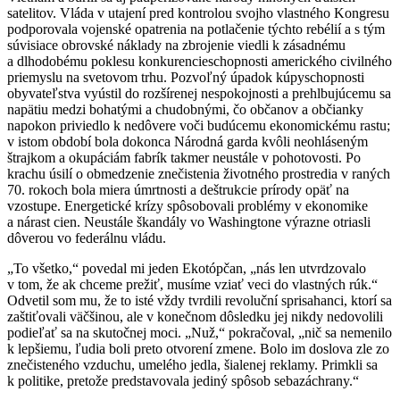
satelitov. Vláda v utajení pred kontrolou svojho vlastného Kongresu
podporovala vojenské opatrenia na potlačenie týchto rebélií a s tým
súvisiace obrovské náklady na zbrojenie viedli k zásadnému
a dlhodobému poklesu konkurencieschopnosti amerického civilného
priemyslu na svetovom trhu. Pozvoľný úpadok kúpyschopnosti
obyvateľstva vyústil do rozšírenej nespokojnosti a prehlbujúcemu sa
napätiu medzi bohatými a chudobnými, čo občanov a občianky
napokon priviedlo k nedôvere voči budúcemu ekonomickému rastu;
v istom období bola dokonca Národná garda kvôli neohláseným
štrajkom a okupáciám fabrík takmer neustále v pohotovosti. Po
krachu úsilí o obmedzenie znečistenia životného prostredia v raných
70. rokoch bola miera úmrtnosti a deštrukcie prírody opäť na
vzostupe. Energetické krízy spôsobovali problémy v ekonomike
a nárast cien. Neustále škandály vo Washingtone výrazne otriasli
dôverou vo federálnu vládu.
„To všetko,“ povedal mi jeden Ekotópčan, „nás len utvrdzovalo
v tom, že ak chceme prežiť, musíme vziať veci do vlastných rúk.“
Odvetil som mu, že to isté vždy tvrdili revoluční sprisahanci, ktorí sa
zaštiťovali väčšinou, ale v konečnom dôsledku jej nikdy nedovolili
podieľať sa na skutočnej moci. „Nuž,“ pokračoval, „nič sa nemenilo
k lepšiemu, ľudia boli preto otvorení zmene. Bolo im doslova zle zo
znečisteného vzduchu, umelého jedla, šialenej reklamy. Primkli sa
k politike, pretože predstavovala jediný spôsob sebazáchrany.“