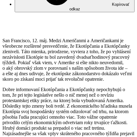
Kopírovať
odkaz
San Francisco, 12. máj. Medzi Američanmi a Američankami je
všeobecne rozšírené presvedčenie, že Ekotópčania a Ekotópčanky
zleniveli. Táto mienka, prirodzene, vyviera z toho, že po vyhlásení
nezávislosti Ekotópie tu bol zavedený dvadsaťhodinový pracovný
týždeň. Pokiaľ však viem, v Amerike si ešte nikto neuvedomil,
o aký obrovský zlom v porovnaní s naším spôsobom života ide –
a ešte aj dnes udivuje, že ekotópske zákonodarstvo dokázalo veľmi
skoro po získaní moci prijať tak revolučné opatrenie.
Dobre informovaní Ekotópčania a Ekotópčanky nepochybujú o
tom, že pri tejto legislatíve nešlo o nič menej než o revíziu
protestantskej etiky práce, na ktorej bola vybudovaná Amerika.
Dôsledky tejto zmeny boli tvrdé. Z ekonomického hľadiska musela
Ekotópia svoj hospodársky systém odizolovať od trhu, na ktorom
pôsobia ľudia pracujúci omnoho viac. Toto vážne opatrenie
privodilo celým ekonomickým odvetviam roky trvajúce ťažkosti.
Hrubý domáci produkt sa prepadol o viac než tretinu.
Najzásadnejšie sa však vplyv skráteného pracovného týždňa prejavil