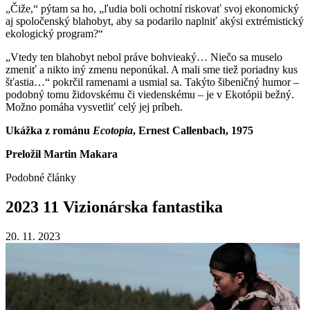
„Čiže,“ pýtam sa ho, „ľudia boli ochotní riskovať svoj ekonomický
aj spoločenský blahobyt, aby sa podarilo naplniť akýsi extrémistický
ekologický program?“
„Vtedy ten blahobyt nebol práve bohvieaký… Niečo sa muselo
zmeniť a nikto iný zmenu neponúkal. A mali sme tiež poriadny kus
šťastia…“ pokrčil ramenami a usmial sa. Takýto šibeničný humor –
podobný tomu židovskému či viedenskému – je v Ekotópii bežný.
Možno pomáha vysvetliť celý jej príbeh.
Ukážka z románu
Ecotopia
, Ernest Callenbach, 1975
Preložil Martin Makara
Podobné články
2023
11
Vizionárska
fantastika
20. 11. 2023