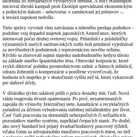
ukoristila zo zbrojárskych vývojových stredísk. A hoci Washington
inicioval zbesilú kampaň proti Ekotópii sprevádzanú ekonomickým
a politickým tlakom – nehovoriac o zamínovaní jej prístavov –,
k invázii napokon nedošlo.
Tieto správy vyvolali vlnu zatvárania a núteného predaja podnikov –
podobne vraj dopadol majetok japonských Američanov, ktorých
internovali počas druhej svetovej vojny. Príslušníci a príslušníčky
významných starých sanfranciských rodín boli prinútení vyjednávať
za nevýhodných podmienok s reprezentáciou nového režimu.
Rýchlo sa zbavovali najmä majetku nadobudnutého kedysi dávno
na základe starého španielskeho léna. Obrovské korporácie, ktoré
zvykli diktovať politiku prostredníctvom radníc a štátnych inštitúcií,
odrazu žobronili o kompenzácie a ponížene vysvetľovali, že
hodnota ich majetku je v skutočnosti vyššia než tá, ktorú vykazovali
pre daňové účely.
V dôsledku týchto udalostí prišli o prácu desiatky tisíc ľudí. Nová
vláda reagovala dvomi opatreniami. Po prvé, nezamestnaných
zapojila do výstavby železničnej siete, kanalizácie a recyklačných
zariadení za účelom vybudovania stabilnej infraštruktúry pre život.
Časť ľudí pracovala na demontáži nebezpečných či nežiadúcich
pozostatkov starého systému, napríklad čerpacích staníc. Po druhé,
ako nový štandard bol prijatý dvadsaťhodinový pracovný týždeň,
vďaka čomu sa zdvojnásobilo množstvo pracovných miest, no tiež