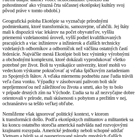
pohostinnosť ako výrazná črta súčasnej ekotópskej kultúry svoj
pôvod práve v tomto období.)
Geografická poloha Ekotópie sa vyznačuje prírodnými
podmienkami, ktoré transformáciu, samozrejme, uľahčili. Jej štáty
mali k dispozícii viac lekárov na počet obyvateľov, vyššiu
priemernú vzdelanostnú úroveň, vyšší podiel kvalifikovaných
pracujúcich a viac inžinierov a inžinierok a ďalších technicky
vzdelaných odborníkov a odborníčok než väčšina ostatných častí
federácie. Najväčšie mestá Ekotópie boli bez výnimky výrobnými
a obchodnými komplexmi, ktoré dokázali vyprodukovať všetko
potrebné pre život. Boli tu vynikajúce univerzity, ktoré mohli vo
vedeckom výskume pokračovať aj vďaka špičkovým zariadeniam
zo Spojených štátov. A vďaka miernemu podnebiu zase ľudia trávili
veľa času vonku. Výpadky v zásobovaní palivom boli skôr
nepríjemnosťou než záležitosťou života a smrti, ako by to bolo
v prípade drsných zím na Východe. Ľudia sa tu až nezvyčajne dobre
orientovali v prírode, mali skúsenosti s pobytom a prežitím v nej,
ochranárstvo sa tešilo veľkej obľube.
Nemôžeme však ignorovať politický kontext, v ktorom
k transformácii došlo. Podľa ekotópskych militantov a militantiek sa
ku koncu ostatného storočia americká nadvláda nad rozvojovými
krajinami rozsypala. Americké jednotky neboli schopné udržať
Vietnam a búrili sa aj pauperizované národy mnohých ďalších