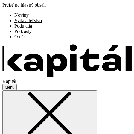
Prejsť na hlavný obsah
Noviny
Vydavateľstvo
Podujatia
Podcasty
O nás
Kapitál
Menu