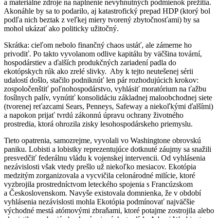
a materiálne zdroje na naplnenie nevyhnutných podmienok prežitia.
Akonáhle by sa to podarilo, aj katastrofický prepad HDP (ktorý bol
podľa nich beztak z veľkej miery tvorený zbytočnosťami) by sa
mohol ukázať ako politicky užitočný.
Skrátka: cieľom nebolo finančný chaos ustáť, ale zámerne ho
privodiť. Po takto vyvolanom odlive kapitálu by väčšina tovární,
hospodárstiev a ďalších produkčných zariadení padla do
ekotópskych rúk ako zrelé slivky. Aby k tejto neutešenej sérii
udalostí došlo, stačilo podniknúť len pár rozhodujúcich krokov:
zospoločenštiť poľnohospodárstvo, vyhlásiť moratórium na ťažbu
fosílnych palív, vynútiť konsolidáciu základnej maloobchodnej siete
(tvorenej reťazcami Sears, Penneys, Safeway a niekoľkými ďalšími)
a napokon prijať tvrdú zákonnú úpravu ochrany životného
prostredia, ktorá ohrozila zisky lesohospodárskeho priemyslu.
Tieto opatrenia, samozrejme, vyvolali vo Washingtone obrovskú
paniku. Lobisti a lobistky reprezentujúce dotknuté záujmy sa snažili
presvedčiť federálnu vládu k vojenskej intervencii. Od vyhlásenia
nezávislosti však vtedy prešlo už niekoľko mesiacov. Ekotópia
medzitým zorganizovala a vycvičila celonárodné milície, ktoré
vyzbrojila prostredníctvom leteckého spojenia s Francúzskom
a Československom. Navyše existovala domnienka, že v období
vyhlásenia nezávislosti mohla Ekotópia podmínovať najväčšie
východné mestá atómovými zbraňami, ktoré potajme zostrojila alebo