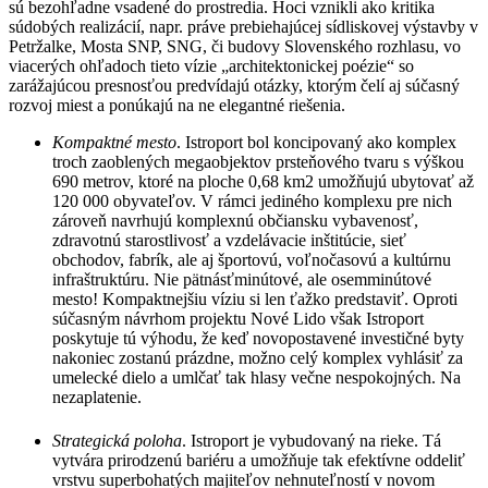
sú bezohľadne vsadené do prostredia. Hoci vznikli ako kritika
súdobých realizácií, napr. práve prebiehajúcej sídliskovej výstavby v
Petržalke, Mosta SNP, SNG, či budovy Slovenského rozhlasu, vo
viacerých ohľadoch tieto vízie „architektonickej poézie“ so
zarážajúcou presnosťou predvídajú otázky, ktorým čelí aj súčasný
rozvoj miest a ponúkajú na ne elegantné riešenia.
Kompaktné mesto
. Istroport bol koncipovaný ako komplex
troch zaoblených megaobjektov prsteňového tvaru s výškou
690 metrov, ktoré na ploche 0,68 km2 umožňujú ubytovať až
120 000 obyvateľov. V rámci jediného komplexu pre nich
zároveň navrhujú komplexnú občiansku vybavenosť,
zdravotnú starostlivosť a vzdelávacie inštitúcie, sieť
obchodov, fabrík, ale aj športovú, voľnočasovú a kultúrnu
infraštruktúru. Nie pätnásťminútové, ale osemminútové
mesto! Kompaktnejšiu víziu si len ťažko predstaviť. Oproti
súčasným návrhom projektu Nové Lido však Istroport
poskytuje tú výhodu, že keď novopostavené investičné byty
nakoniec zostanú prázdne, možno celý komplex vyhlásiť za
umelecké dielo a umlčať tak hlasy večne nespokojných. Na
nezaplatenie.
Strategická poloha
. Istroport je vybudovaný na rieke. Tá
vytvára prirodzenú bariéru a umožňuje tak efektívne oddeliť
vrstvu superbohatých majiteľov nehnuteľností v novom