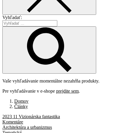
Vyhľadať:
Vaše vyhľadávanie momentálne nezahŕňa produkty.
Pre vyhľadávanie v e-shope
prejdite sem
.
Domov
Články
2023 11 Vizionárska fantastika
Komentáre
Architektúra a urbanizmus
Tematický