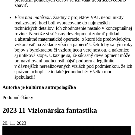
zbaviť.
Vízie nad matériou
. Žiadny z projektov VAL nebol nikdy
realizovaný, hoci boli vypracované do najmenších
technických detailov. Ich zhodnotenie nastalo v konceptuálnej
rovine. Nemôže si súčasný development zobrať príklad
a abstraktné matematické operácie, o ktoré ide predovšetkým,
vykonávať na základe vízií na papieri? Ušetrili by sa tým roky
bojov s byrokraciou či vzdorujúcou verejnosťou, a nakoniec
aj uhlíková stopa. Ukazuje sa, že súčasný development môže
pri navrhovaní budúcnosti nájsť podporu a legitimitu
v dávnejších nerealizovaných víziách pod podmienkou, že ich
správne uchopí. Je to také jednoduché: Všetku moc
špekulácii!
Autorka je kultúrna antropologička
Podobné články
2023
11
Vizionárska
fantastika
20. 11. 2023