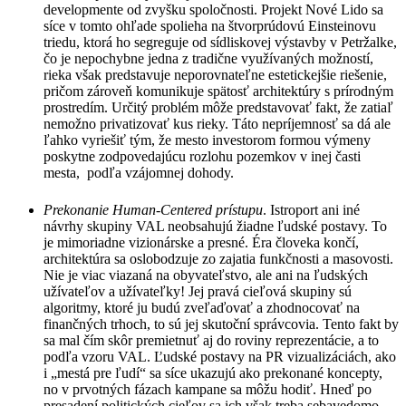
developmente od zvyšku spoločnosti. Projekt Nové Lido sa
síce v tomto ohľade spolieha na štvorprúdovú Einsteinovu
triedu, ktorá ho segreguje od sídliskovej výstavby v Petržalke,
čo je nepochybne jedna z tradične využívaných možností,
rieka však predstavuje neporovnateľne estetickejšie riešenie,
pričom zároveň komunikuje spätosť architektúry s prírodným
prostredím. Určitý problém môže predstavovať fakt, že zatiaľ
nemožno privatizovať kus rieky. Táto nepríjemnosť sa dá ale
ľahko vyriešiť tým, že mesto investorom formou výmeny
poskytne zodpovedajúcu rozlohu pozemkov v inej časti
mesta, podľa vzájomnej dohody.
Prekonanie Human-Centered prístupu
. Istroport ani iné
návrhy skupiny VAL neobsahujú žiadne ľudské postavy. To
je mimoriadne vizionárske a presné. Éra človeka končí,
architektúra sa oslobodzuje zo zajatia funkčnosti a masovosti.
Nie je viac viazaná na obyvateľstvo, ale ani na ľudských
užívateľov a užívateľky! Jej pravá cieľová skupiny sú
algoritmy, ktoré ju budú zveľaďovať a zhodnocovať na
finančných trhoch, to sú jej skutoční správcovia. Tento fakt by
sa mal čím skôr premietnuť aj do roviny reprezentácie, a to
podľa vzoru VAL. Ľudské postavy na PR vizualizáciách, ako
i „mestá pre ľudí“ sa síce ukazujú ako prekonané koncepty,
no v prvotných fázach kampane sa môžu hodiť. Hneď po
presadení politických cieľov sa ich však treba sebavedomo