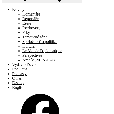
Noviny
Komentáre
Reportáže
Eseje
Rozhovory
Frky
Tematické série
Spoločnosť a politika
Kultúra
Le Monde Diplomatique
Perspectives
Archív (2017-2024)
Vydavateľstvo
Podujatia
Podcasty
O nás
E-shop
English