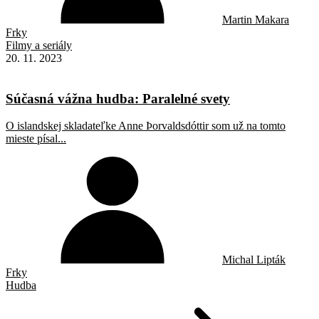
Martin Makara
Frky
Filmy a seriály
20. 11. 2023
Súčasná vážna hudba: Paralelné svety
O islandskej skladateľke Anne Þorvaldsdóttir som už na tomto
mieste písal...
Michal Lipták
Frky
Hudba