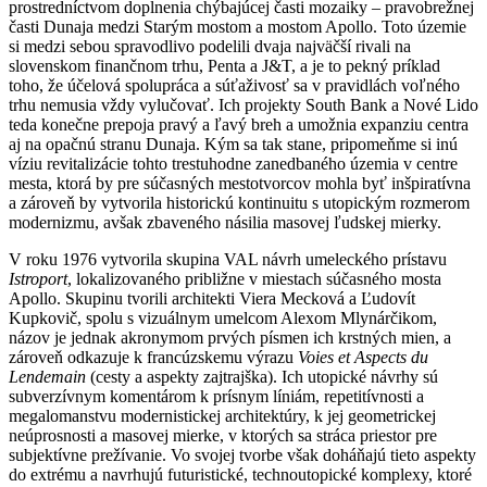
prostredníctvom doplnenia chýbajúcej časti mozaiky – pravobrežnej
časti Dunaja medzi Starým mostom a mostom Apollo. Toto územie
si medzi sebou spravodlivo podelili dvaja najväčší rivali na
slovenskom finančnom trhu, Penta a J&T, a je to pekný príklad
toho, že účelová spolupráca a súťaživosť sa v pravidlách voľného
trhu nemusia vždy vylučovať. Ich projekty South Bank a Nové Lido
teda konečne prepoja pravý a ľavý breh a umožnia expanziu centra
aj na opačnú stranu Dunaja. Kým sa tak stane, pripomeňme si inú
víziu revitalizácie tohto trestuhodne zanedbaného územia v centre
mesta, ktorá by pre súčasných mestotvorcov mohla byť inšpiratívna
a zároveň by vytvorila historickú kontinuitu s utopickým rozmerom
modernizmu, avšak zbaveného násilia masovej ľudskej mierky.
V roku 1976 vytvorila skupina VAL návrh umeleckého prístavu
Istroport
, lokalizovaného približne v miestach súčasného mosta
Apollo. Skupinu tvorili architekti Viera Mecková a Ľudovít
Kupkovič, spolu s vizuálnym umelcom Alexom Mlynárčikom,
názov je jednak akronymom prvých písmen ich krstných mien, a
zároveň odkazuje k francúzskemu výrazu
Voies et Aspects du
Lendemain
(cesty a aspekty zajtrajška). Ich utopické návrhy sú
subverzívnym komentárom k prísnym líniám, repetitívnosti a
megalomanstvu modernistickej architektúry, k jej geometrickej
neúprosnosti a masovej mierke, v ktorých sa stráca priestor pre
subjektívne prežívanie. Vo svojej tvorbe však doháňajú tieto aspekty
do extrému a navrhujú futuristické, technoutopické komplexy, ktoré