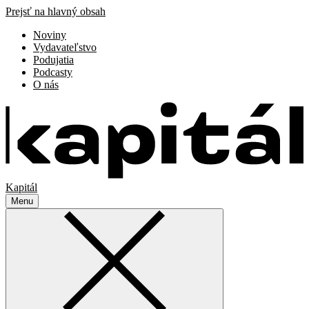
Prejsť na hlavný obsah
Noviny
Vydavateľstvo
Podujatia
Podcasty
O nás
Kapitál
Menu