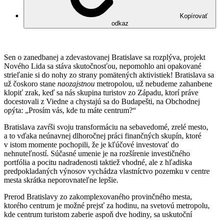
Kopírovať
odkaz
Sen o zanedbanej a zdevastovanej Bratislave sa rozplýva, projekt
Nového Lida sa stáva skutočnosťou, nepomohlo ani opakované
strieľanie si do nohy zo strany pomätených aktivistiek! Bratislava sa
už čoskoro stane
naozajstnou
metropolou, už nebudeme zahanbene
klopiť zrak, keď sa nás skupina turistov zo Západu, ktorí práve
docestovali z Viedne a chystajú sa do Budapešti, na Obchodnej
opýta: „Prosím vás, kde tu máte centrum?“
Bratislava zavŕši svoju transformáciu na sebavedomé, zrelé mesto,
a to vďaka neúnavnej dlhoročnej práci finančných skupín, ktoré
v istom momente pochopili, že je kľúčové investovať do
nehnuteľností. Súčasné umenie je na rozšírenie investičného
portfólia a pocitu nadradenosti taktiež vhodné, ale z hľadiska
predpokladaných výnosov vychádza vlastníctvo pozemku v centre
mesta skrátka neporovnateľne lepšie.
Prerod Bratislavy zo zakomplexovaného provinčného mesta,
ktorého centrum je možné prejsť za hodinu, na svetovú metropolu,
kde centrum turistom zaberie aspoň dve hodiny, sa uskutoční