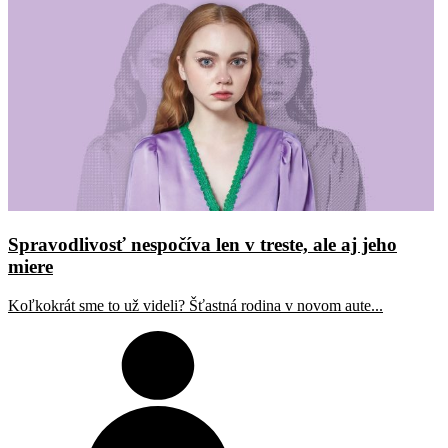
Spravodlivosť nespočíva len v treste, ale aj jeho
miere
Koľkokrát sme to už videli? Šťastná rodina v novom aute...