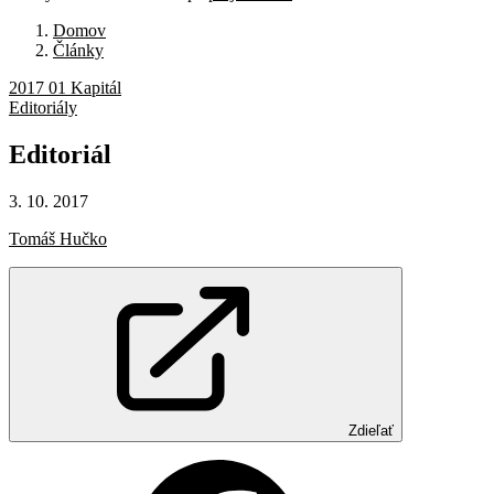
Domov
Články
2017 01 Kapitál
Editoriály
Editoriál
3. 10. 2017
Tomáš Hučko
Zdieľať