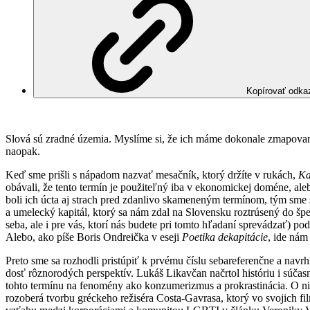
Kopírovať odka
Slová sú zradné územia. Myslíme si, že ich máme dokonale zmapované,
naopak.
Keď sme prišli s nápadom nazvať mesačník, ktorý držíte v rukách,
Ka
obávali, že tento termín je použiteľný iba v ekonomickej doméne, alebo
boli ich úcta aj strach pred zdanlivo skameneným termínom, tým sme s
a umelecký kapitál, ktorý sa nám zdal na Slovensku roztrúsený do šp
seba, ale i pre vás, ktorí nás budete pri tomto hľadaní sprevádzať) po
Alebo, ako píše Boris Ondreička v eseji
Poetika dekapitácie
, ide nám
Preto sme sa rozhodli pristúpiť k prvému číslu sebareferenčne a navr
dosť rôznorodých perspektív. Lukáš Likavčan načrtol históriu i súčasn
tohto termínu na fenomény ako konzumerizmus a prokrastinácia. O nie
rozoberá tvorbu gréckeho režiséra Costa-Gavrasa, ktorý vo svojich f