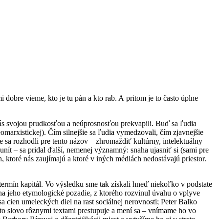
obre vieme, kto je tu pán a kto rab. A pritom je to často úplne
 nás svojou prudkosťou a neúprosnosťou prekvapili. Buď sa ľudia
eomarxistickej). Čím silnejšie sa ľudia vymedzovali, čím zjavnejšie
 sa rozhodli pre tento názov – zhromaždiť kultúrny, intelektuálny
ít – sa pridal ďalší, nemenej významný: snaha ujasniť si (sami pre
h, ktoré nás zaujímajú a ktoré v iných médiách nedostávajú priestor.
termín kapitál. Vo výsledku sme tak získali hneď niekoľko v podstate
l na jeho etymologické pozadie, z ktorého rozvinul úvahu o vplyve
 cien umeleckých diel na rast sociálnej nerovnosti; Peter Balko
oto slovo rôznymi textami prestupuje a mení sa – vnímame ho vo