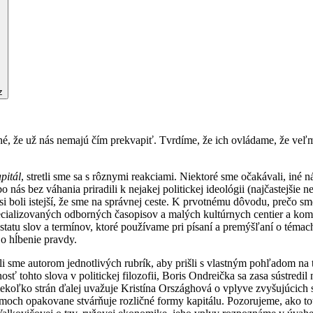
z
 že už nás nemajú čím prekvapiť. Tvrdíme, že ich ovládame, že veľmi d
pitál
, stretli sme sa s rôznymi reakciami. Niektoré sme očakávali, iné
 nás bez váhania priradili k nejakej politickej ideológii (najčastejšie n
i boli istejší, že sme na správnej ceste. K prvotnému dôvodu, prečo sme
ecializovaných odborných časopisov a malých kultúrnych centier a komun
dstatu slov a termínov, ktoré používame pri písaní a premýšľaní o témac
 o hĺbenie pravdy.
hli sme autorom jednotlivých rubrík, aby prišli s vlastným pohľadom na 
osť tohto slova v politickej filozofii, Boris Ondreička sa zasa sústredi
koľko strán ďalej uvažuje Kristína Országhová o vplyve zvyšujúcich sa
ilmoch opakovane stvárňuje rozličné formy kapitálu. Pozorujeme, ako t