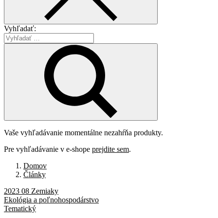
Vyhľadať:
Vaše vyhľadávanie momentálne nezahŕňa produkty.
Pre vyhľadávanie v e-shope
prejdite sem
.
Domov
Články
2023 08 Zemiaky
Ekológia a poľnohospodárstvo
Tematický