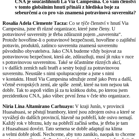
CNA je součástíhnutí La Via Campesina. Co vám členství
v tomto globálním hnutí přináší z hlediska boje za
sebeurčení a co pro vás znamená potravinová suverenita?
Rosalía Adela Clemente Tacza:
Co se týče členství v hnutí Via
Campesina, jsme tři různé organizace, které jsme členy. U
potravinové suverenity je třeba zdůraznit pojem „suverenita“.
Protože hovoříme-li o potravinové bezpečnosti, hovoříme o zajištění
potravin, produktů, zatímco suverenita znamená suverenitu
původního obyvatelstva. Jako CNA budeme vždy bojovat za
potravinovou bezpečnost, která ale, zdůrazňuji, musí jít ruku v ruce
s potravinovou suverenitou. Také se účastníme různých akcí,
i v dalších zemích naši bratři a sestry bojují za potravinovou
suverenitu. Neustále s nimi spolupracujeme a jsme s nimi
v kontaktu. Hnutí Via Campesina sdružuje země jako Peru a další,
včetně evropských zemí, ale spíše země, které na tom nejsou tak
dobře. Tak to aspoň vidím já za tu krátkou dobu, po kterou jsem
prezidentkou CNA, jako vůbec první žena v čele této organizace.
Niria Lina Altamirano Carhuayo:
V kraji Junín, v provincii
Huasahuasi, se pěstují brambory, které jsou zdrojem osiva a které se
vyvážejí do dalších provincií, hlavně na pobřeží, kde osivo nemají.
Každý rok v březnu, kdy na pobřeží začíná setba, je třeba je tam
z Huasahuasi dovézt. Tato semena se dobře adaptují na klima
a velmi dobře plodí. Nechceme, aby toto zaniklo, naopak to chceme