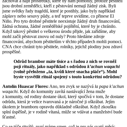
zachovat a najít prostředky, které by nám pomohly, protože pěstiteli
jsou drobní zemědělci, kteří z pěstování nemají žádný zisk. Byli
jsme svědky řady tragédií, které je postihly, jako byly například
záplavy nebo sesuvy půdy, a teď teprve uvidíme, co přinese El
Niño. Pro tyto drobné pěstitele neexistuje žádný druh financování,
žádná ochrana, žádné zemědělské pojištění, které by je chránilo.
Když takový pěstitel o veškerou úrodu přijde, jak zařídíme, aby
mohl začít pěstovat znovu od nuly? Proto hledáme zdroje
financování, abychom pěstitelům v těchto případech mohli pomoci.
CNA chce chránit tyto pěstitele, rolníky, jejichž plodiny jsou zdraví
prospěšné.
Odrůd brambor máte tisíce a s řadou z nich se rovněž
pojí rituály, jako například s odrůdou
k’achun waqachi
(volně přeloženo „ta, kvůli které snacha pláče“). Mohl
byste vysvětlit rituál spojený s touto konkrétní odrůdou?
Antolín Huascar Flores:
Ano, ten zvyk se nazývá
la papa k’achun
waqachi
. Když do komunity zavítá nastávající žena muže
z komunity, od rodiny dostane úkol, který spočívá v tom, že dostane
odrůdu, která je velice tvarovaná a je náročné ji oškrábat. Jejím
úkolem je bramboru opravdu důkladně oškrábat. Když zkoušku
splní úspěšně, je v rodině vítaná, může se vdávat a manželství bude
šťastné.
Co se týče rituálů, nyní máme srpen, což je pro nás svatý měsíc,