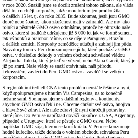
v roce 2020. Snažili jsme se docílit zrušení tohoto zákona, ale vláda
dělá to, co chtějí korporáty, takže moratorium jen prodloužila
o dalších 15 let, tj. do roku 2035. Bude zkoumat, jestli jsou GMO
dobré nebo špatné, jakou zkušenost mají v zahraničí. Ale my jako
rolníci a pěstitelé GMO osivo odmítáme, protože by ohrozilo naše
osivo, které si tradičně udržujeme již 5 000 let jak ve formě semen,
tak výhonků a brambor. Víme, co se děje v Paraguayi, Brazílii
a dalších zemích. Korporáty zemědělce utlačují a zabírají jim půdu.
Navzdory tomu v Peru konzumujeme jídlo, které pochází z GMO
osiva, v důsledku dohody o volném obchodu schválené vládou
Alejandra Toleda, který je teď ve vězení, nebo Alana Garcíi, který je
již po smrti. Naše vlády se snaží otrávit nás, naši přírodu
i ekosystém, zavléct do Peru GMO osivo a zavděčit se velkým
korporacím.
S regionálními řediteli CNA tento problém neustále řešíme a nyní,
když spolupracujeme s hnutím Via Campesina, na to konečně
nejsme sami. Spolupracujeme s dalšími regiony a kontinenty,
abychom GMO osivu řekli ne. Chceme chránit své osivo, hnojiva
a hlavně své zdraví. Ale naše zdraví již nyní ohrožují potraviny,
které jíme. Do Peru se například dováží kukuřice z USA, Argentiny,
případně z Uruguaye, která se pěstuje z GMO osiva. Nebo
například GMO sója, kterou se krmí kuřata. V Peru se konzumuje
hodně kuřecího, takže dohoda o volném obchodu schválená Peru
umožňuje, aby se k nám GMO osivo dostávalo. Proto budeme