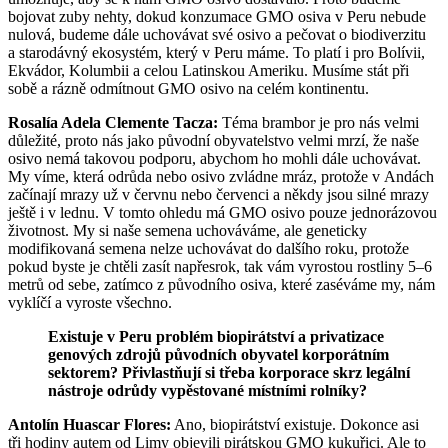
bojovat zuby nehty, dokud konzumace GMO osiva v Peru nebude
nulová, budeme dále uchovávat své osivo a pečovat o biodiverzitu
a starodávný ekosystém, který v Peru máme. To platí i pro Bolívii,
Ekvádor, Kolumbii a celou Latinskou Ameriku. Musíme stát při
sobě a rázně odmítnout GMO osivo na celém kontinentu.
Rosalía Adela Clemente Tacza:
Téma brambor je pro nás velmi
důležité, proto nás jako původní obyvatelstvo velmi mrzí, že naše
osivo nemá takovou podporu, abychom ho mohli dále uchovávat.
My víme, která odrůda nebo osivo zvládne mráz, protože v Andách
začínají mrazy už v červnu nebo červenci a někdy jsou silné mrazy
ještě i v lednu. V tomto ohledu má GMO osivo pouze jednorázovou
životnost. My si naše semena uchováváme, ale geneticky
modifikovaná semena nelze uchovávat do dalšího roku, protože
pokud byste je chtěli zasít napřesrok, tak vám vyrostou rostliny 5–6
metrů od sebe, zatímco z původního osiva, které zaséváme my, nám
vyklíčí a vyroste všechno.
Existuje v Peru problém biopirátství a privatizace
genových zdrojů původních obyvatel korporátním
sektorem? Přivlastňují si třeba korporace skrz legální
nástroje odrůdy vypěstované místními rolníky?
Antolín Huascar Flores:
Ano, biopirátství existuje. Dokonce asi
tři hodiny autem od Limy objevili pirátskou GMO kukuřici. Ale to