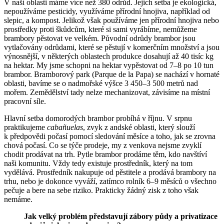
V naší oblasti máme více než 380 odrůd. Jejich setba je ekologická,
nepoužíváme pesticidy, využíváme přírodní hnojiva, například od
slepic, a kompost. Jelikož však používáme jen přírodní hnojiva nebo
prostředky proti škůdcům, které si sami vyrábíme, nemůžeme
brambory pěstovat ve velkém. Původní odrůdy brambor jsou
vytlačovány odrůdami, které se pěstují v komerčním množství a jsou
výnosnější, v některých oblastech produkce dosahují až 40 tisíc kg
na hektar. My jsme schopni na hektar vypěstovat od 7–8 po 10 tun
brambor. Bramborový park (Parque de la Papa) se nachází v hornaté
oblasti, bavíme se o nadmořské výšce 3 450–⁠3 500 metrů nad
mořem. Zemědělství tady nelze mechanizovat, závisíme na místní
pracovní síle.
Hlavní setba domorodých brambor probíhá v říjnu. V srpnu
praktikujeme
cabañuelas
, zvyk z andské oblasti, který slouží
k předpovědi počasí pomocí sledování měsíce a toho, jak se zrovna
chová počasí. Co se týče prodeje, my z venkova nejsme zvyklí
chodit prodávat na trh. Pytle brambor prodáme těm, kdo navštíví
naši komunitu. Vždy tedy existuje prostředník, který na tom
vydělává. Prostředník nakupuje od pěstitele a prodává brambory na
trhu, nebo je dokonce vyváží, zatímco rolník 6–9 měsíců o všechno
pečuje a bere na sebe riziko. Prakticky žádný zisk z toho však
nemáme.
Jak velký problém představují zábory půdy a privatizace