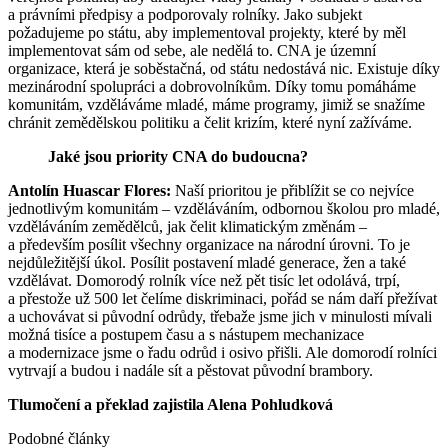
a právními předpisy a podporovaly rolníky. Jako subjekt
požadujeme po státu, aby implementoval projekty, které by měl
implementovat sám od sebe, ale nedělá to. CNA je územní
organizace, která je soběstačná, od státu nedostává nic. Existuje díky
mezinárodní spolupráci a dobrovolníkům. Díky tomu pomáháme
komunitám, vzděláváme mladé, máme programy, jimiž se snažíme
chránit zemědělskou politiku a čelit krizím, které nyní zažíváme.
Jaké jsou priority CNA do budoucna?
Antolín Huascar Flores:
Naší prioritou je přiblížit se co nejvíce
jednotlivým komunitám – vzděláváním, odbornou školou pro mladé,
vzděláváním zemědělců, jak čelit klimatickým změnám –
a především posílit všechny organizace na národní úrovni. To je
nejdůležitější úkol. Posílit postavení mladé generace, žen a také
vzdělávat. Domorodý rolník více než pět tisíc let odolává, trpí,
a přestože už 500 let čelíme diskriminaci, pořád se nám daří přežívat
a uchovávat si původní odrůdy, třebaže jsme jich v minulosti mívali
možná tisíce a postupem času a s nástupem mechanizace
a modernizace jsme o řadu odrůd i osivo přišli. Ale domorodí rolníci
vytrvají a budou i nadále sít a pěstovat původní brambory.
Tlumočení a překlad zajistila Alena Pohludková
Podobné články