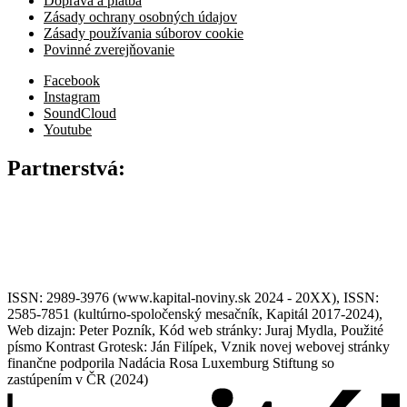
Doprava a platba
Zásady ochrany osobných údajov
Zásady používania súborov cookie
Povinné zverejňovanie
Facebook
Instagram
SoundCloud
Youtube
Partnerstvá:
ISSN: 2989-3976 (www.kapital-noviny.sk 2024 - 20XX), ISSN:
2585-7851 (kultúrno-spoločenský mesačník, Kapitál 2017-2024),
Web dizajn: Peter Pozník, Kód web stránky: Juraj Mydla, Použité
písmo Kontrast Grotesk: Ján Filípek, Vznik novej webovej stránky
finančne podporila Nadácia Rosa Luxemburg Stiftung so
zastúpením v ČR (2024)