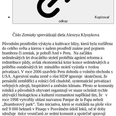
Kopírovať
odkaz
Číslo
Zemiaky
sprevádzajú diela Alexeya Klyuykova
Původním prostředím výskytu a kultivace hlízy, která byla rozšířena
do celého světa a kterou v našem prostředí známe pod pojmem
brambora či zemiak, je pohoří And v Peru. Na začátku
sedmdesátých let dvacátého století proběhla agrární reforma a
redistribuce půdy, avšak ekonomická krize konce sedmdesátých a
průběhu osmdesátých let minulého století vyústila v tvrdou
privatizaci. V roce 2006 uzavřelo Peru dohodu o volném obchodu s
USA. Agresivní snaha země o růst HDP ignoruje skutečnost, že
peruánští zemědělci a rolníci čelí chudobě, systematické privatizaci
veřejných zdrojů, biopirátství a změnám klimatu. Přesto se komunity
rolníků a původních obyvatel organizují ve snaze ochránit rychle
ubývající biologickou a kulturní rozmanitost například tím, že v
roce 1998 vytvořily oblast nazvanou Parque de la Papa neboli
„Bramborový park“. Tato iniciativa, která se rozkládá na ploše více
než 9 000 hektarů v Pisaqu v Posvátném údolí Inků, od té doby
sdružuje tisíce vesničanů ze sedmi komunit a společně spravují