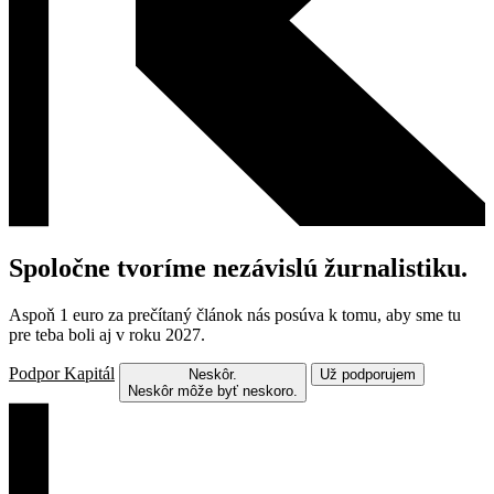
Spoločne tvoríme nezávislú žurnalistiku.
Aspoň 1 euro za prečítaný článok nás posúva k tomu, aby sme tu
pre teba boli aj v roku 2027.
Podpor Kapitál
Neskôr.
Už podporujem
Neskôr môže byť neskoro.