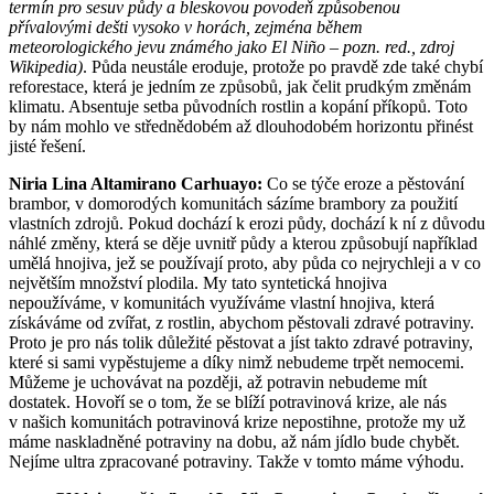
termín pro sesuv půdy a bleskovou povodeň způsobenou
přívalovými dešti vysoko v horách, zejména během
meteorologického jevu známého jako El Niño – pozn. red., zdroj
Wikipedia)
. Půda neustále eroduje, protože po pravdě zde také chybí
reforestace, která je jedním ze způsobů, jak čelit prudkým změnám
klimatu. Absentuje setba původních rostlin a kopání příkopů. Toto
by nám mohlo ve střednědobém až dlouhodobém horizontu přinést
jisté řešení.
Niria Lina Altamirano Carhuayo:
Co se týče eroze a pěstování
brambor, v domorodých komunitách sázíme brambory za použití
vlastních zdrojů. Pokud dochází k erozi půdy, dochází k ní z důvodu
náhlé změny, která se děje uvnitř půdy a kterou způsobují například
umělá hnojiva, jež se používají proto, aby půda co nejrychleji a v co
největším množství plodila. My tato syntetická hnojiva
nepoužíváme, v komunitách využíváme vlastní hnojiva, která
získáváme od zvířat, z rostlin, abychom pěstovali zdravé potraviny.
Proto je pro nás tolik důležité pěstovat a jíst takto zdravé potraviny,
které si sami vypěstujeme a díky nimž nebudeme trpět nemocemi.
Můžeme je uchovávat na později, až potravin nebudeme mít
dostatek. Hovoří se o tom, že se blíží potravinová krize, ale nás
v našich komunitách potravinová krize nepostihne, protože my už
máme naskladněné potraviny na dobu, až nám jídlo bude chybět.
Nejíme ultra zpracované potraviny. Takže v tomto máme výhodu.