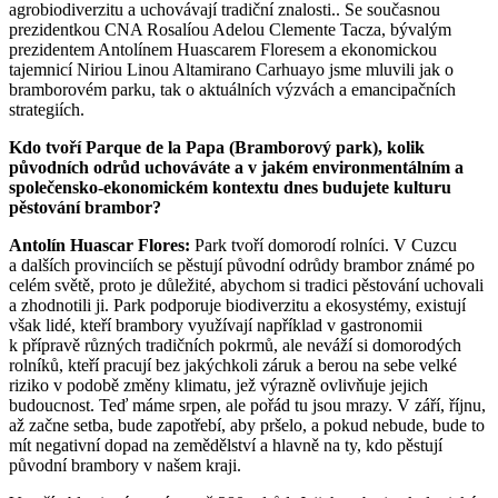
agrobiodiverzitu a uchovávají tradiční znalosti.. Se současnou
prezidentkou CNA Rosalíou Adelou Clemente Tacza, bývalým
prezidentem Antolínem Huascarem Floresem a ekonomickou
tajemnicí Niriou Linou Altamirano Carhuayo jsme mluvili jak o
bramborovém parku, tak o aktuálních výzvách a emancipačních
strategiích.
Kdo tvoří Parque de la Papa (Bramborový park), kolik
původních odrůd uchováváte a v jakém environmentálním a
společensko-ekonomickém kontextu dnes budujete kulturu
pěstování brambor?
Antolín Huascar Flores:
Park tvoří domorodí rolníci. V Cuzcu
a dalších provinciích se pěstují původní odrůdy brambor známé po
celém světě, proto je důležité, abychom si tradici pěstování uchovali
a zhodnotili ji. Park podporuje biodiverzitu a ekosystémy, existují
však lidé, kteří brambory využívají například v gastronomii
k přípravě různých tradičních pokrmů, ale neváží si domorodých
rolníků, kteří pracují bez jakýchkoli záruk a berou na sebe velké
riziko v podobě změny klimatu, jež výrazně ovlivňuje jejich
budoucnost. Teď máme srpen, ale pořád tu jsou mrazy. V září, říjnu,
až začne setba, bude zapotřebí, aby pršelo, a pokud nebude, bude to
mít negativní dopad na zemědělství a hlavně na ty, kdo pěstují
původní brambory v našem kraji.