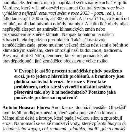
podnikatele. Jedním z nich je například světoznámý kuchař Virgilio
Martínez, který v Limě otevřel restauraci Central
(restaurace byla
vyhlášena nejlepší restaurací světa v roce 2023 – pozn. red.)
, ale
jídlo tam stojí 1 200 solů, asi 300 dolarů. A co vaří? To, co koupí od
rolníků, například původní odrůdy brambor. Ale tito lidé nikdy nijak
nepřispějí alespoň na zmírnění klimatických změn nebo
přizpůsobení se změně klimatu. Naopak bohatnou na našich
zdravých, ekologických produktech. Také stát nastavuje
zemědělcům záda, proto musíme veškerá rizika nést sami a bránit se
klimatickým změnám, které ohrožují naši budoucnost, tradicemi.
Brzy má přijít El Niño, fenomén, který pro peruánské, ale
pravděpodobně i jiné zemědělce představuje velké riziko.
V Evropě je asi 50 procent zemědělské půdy postiženo
erozí, je to jeden z hlavních problémů, a brambory jsou
plodina náchylná k erozi. Je eroze v Peru také
problémem, nebo jste si vytvořili unikátní systém
pěstování tak, aby k ní nedocházelo? Potažmo jaká
používáte protierozní opatření?
Antolín Huascar Flores:
Ano, k erozi dochází neustále. Obzvlášť
nyní kvůli prudkým změnám, které způsobuje změna klimatu.
Máme silné deště a kroupy, které padají velkou silou a způsobují
erozi. Nahromadí se velké množství vody, které způsobí
huayco
(z
kečuánského wayqu, což znamená „hloubka, údolí“, jde o andský