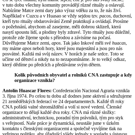
v tuto dobu všechny komunity provádějí různé rituály a oslavují.
Nabízíme Matce zemi dary jako výraz vděku za to, že nás živí.
Například v Cuzcu a v Huasao se vždy sejdou tzv.
pacos
, duchovní,
kteří tyto rituály obdarovávání Země praktikují a ovládají. Prosíme
o požehnání, abychom až zasejeme, měli dobrou sklizeň, která
nasytí spoustu lidí, a plodiny byly zdravé. Tyto rituály jsou důležité,
protože zde žijeme spolu s přírodou a závisíme na počasí.
Důvěřujeme Matce zemi,
apos
. Tak jako Inkové měli své
huacas
,
my máme
apos
neboli hory, které jsou majestátní a jsou pro nás
posvátné. Každá má svůj název. V horách je naše srdce. Toto se
učíme od dětství a nikdy na to nezapomínáme. Je to velký odkaz,
který dědíme po předcích a předáváme svým dětem.
Kolik původních obyvatel a rolníků CNA zastupuje a kdy
organizace vznikla?
Antolín Huascar Flores:
Confederación Nacional Agraria vznikla
3. října 1974. Po celou tu dobu až dodnes jsme aktivní a sdružujeme
21 zemědělských federací ve 24 departamentech. Každé tři roky
CNA pořádá valné shromáždění a volí si nové vedení. Členské
organizace to dělají každé dva roky. CNA má různé složky:
administrativní, technickou, poradní tým právníků, tým pro styk
s veřejností. Naše práce je dynamická, neustále jsme v úzkém
kontaktu s členskými organizacemi a společně vyvíjíme tlak na
veřejnou politiku, aby úřadující vlády jednaly v souladu s ústavou