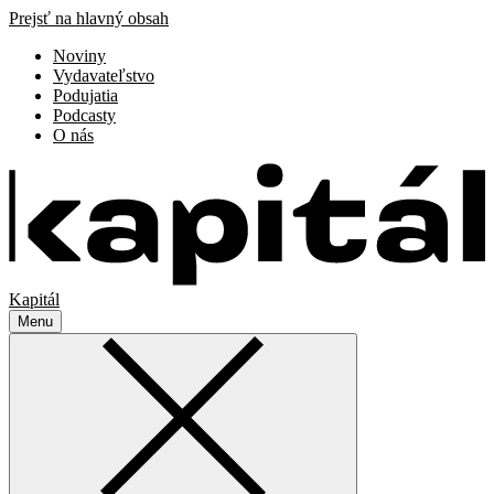
Prejsť na hlavný obsah
Noviny
Vydavateľstvo
Podujatia
Podcasty
O nás
Kapitál
Menu