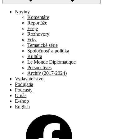
Noviny
Komentáre
Reportáže
Eseje
Rozhovory
Frky
Tematické série
Spoločnosť a politika
Kultúra
Le Monde Diplomatique
Perspectives
Archív (2017-2024)
Vydavateľstvo
Podujatia
Podcasty
O nás
E-shop
English