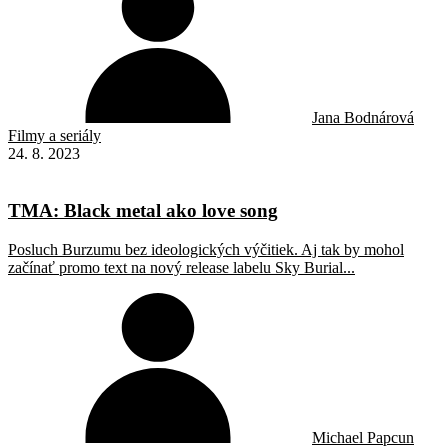
Jana Bodnárová
Filmy a seriály
24. 8. 2023
TMA: Black metal ako love song
Posluch Burzumu bez ideologických výčitiek. Aj tak by mohol
začínať promo text na nový release labelu Sky Burial...
Michael Papcun