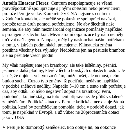
Antolín Huascar Flores:
Centrum nespolupracuje se všemi,
pravděpodobně spolupracuje s jinými oblastmi nebo provinciemi,
protože Peru je velké. Konkrétně v CNA nejsme s centrem
v žádném kontaktu, ale určitě se pokusíme spolupráci navázat,
protože tento druh pomoci potřebujeme. Ne aby šlechtili naše
semena, ale aby nám mezinárodní organizace pomáhaly například
s prodejem a s technikou. Mezinárodní organizace by nám neměly
určovat naši agendu. Naopak, měly by naslouchat našim potřebám
a tomu, v jakých podmínkách pracujeme. Klimatická změna
postihne všechny bez výjimky. Nedolehne jen na pěstitele brambor,
ale na pěstitele všech plodin.
My však nepěstujeme jen brambory, ale také luštěniny, pšenici,
ječmen a další plodiny, které v těchto horských oblastech rostou. Je
jasné, že dojde k velkým změnám, může pršet, ale nemusí, nebo
budou sucha. Cuzco tyto změny již pociťuje, nedávno například
v podobě sněhové nadílky. Napadlo 5–10 cm a tento sníh potřebuje
čas, aby odtál. To mělo negativní dopad na brambory. Peru,
podobně jako jiné státy, na toto není připravené. Je příliš vzdálené
zemědělcům. Politická situace v Peru je kritická a neexistuje žádná
politika, která by zemědělcům pomohla, třeba v podobě dotací, jak
tomu je například v Evropě, a už vůbec ne 20procentních dotací
jako v USA.
V Peru je to domorodý zemědělec, kdo dotuje lid, ba dokonce