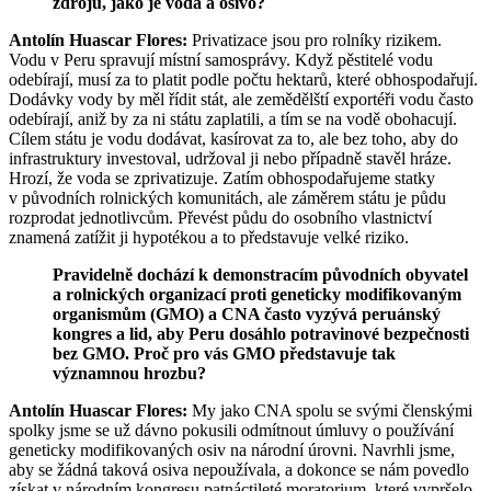
zdrojů, jako je voda a osivo?
Antolín Huascar Flores:
Privatizace jsou pro rolníky rizikem.
Vodu v Peru spravují místní samosprávy. Když pěstitelé vodu
odebírají, musí za to platit podle počtu hektarů, které obhospodařují.
Dodávky vody by měl řídit stát, ale zemědělští exportéři vodu často
odebírají, aniž by za ni státu zaplatili, a tím se na vodě obohacují.
Cílem státu je vodu dodávat, kasírovat za to, ale bez toho, aby do
infrastruktury investoval, udržoval ji nebo případně stavěl hráze.
Hrozí, že voda se zprivatizuje. Zatím obhospodařujeme statky
v původních rolnických komunitách, ale záměrem státu je půdu
rozprodat jednotlivcům. Převést půdu do osobního vlastnictví
znamená zatížit ji hypotékou a to představuje velké riziko.
Pravidelně dochází k demonstracím původních obyvatel
a rolnických organizací proti geneticky modifikovaným
organismům (GMO) a CNA často vyzývá peruánský
kongres a lid, aby Peru dosáhlo potravinové bezpečnosti
bez GMO. Proč pro vás GMO představuje tak
významnou hrozbu?
Antolín Huascar Flores:
My jako CNA spolu se svými členskými
spolky jsme se už dávno pokusili odmítnout úmluvy o používání
geneticky modifikovaných osiv na národní úrovni. Navrhli jsme,
aby se žádná taková osiva nepoužívala, a dokonce se nám povedlo
získat v národním kongresu patnáctileté moratorium, které vypršelo