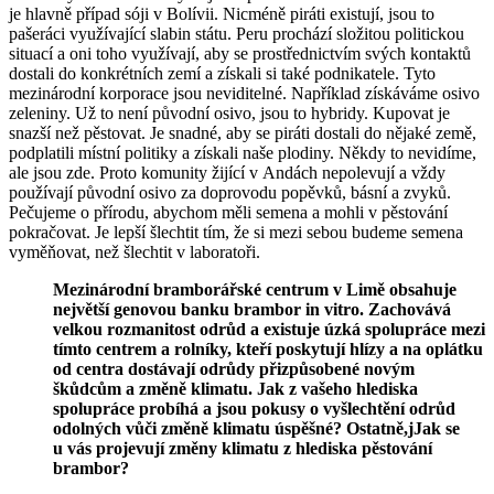
je hlavně případ sóji v Bolívii. Nicméně piráti existují, jsou to
pašeráci využívající slabin státu. Peru prochází složitou politickou
situací a oni toho využívají, aby se prostřednictvím svých kontaktů
dostali do konkrétních zemí a získali si také podnikatele. Tyto
mezinárodní korporace jsou neviditelné. Například získáváme osivo
zeleniny. Už to není původní osivo, jsou to hybridy. Kupovat je
snazší než pěstovat. Je snadné, aby se piráti dostali do nějaké země,
podplatili místní politiky a získali naše plodiny. Někdy to nevidíme,
ale jsou zde. Proto komunity žijící v Andách nepolevují a vždy
používají původní osivo za doprovodu popěvků, básní a zvyků.
Pečujeme o přírodu, abychom měli semena a mohli v pěstování
pokračovat. Je lepší šlechtit tím, že si mezi sebou budeme semena
vyměňovat, než šlechtit v laboratoři.
Mezinárodní bramborářské centrum v Limě obsahuje
největší genovou banku brambor in vitro. Zachovává
velkou rozmanitost odrůd a existuje úzká spolupráce mezi
tímto centrem a rolníky, kteří poskytují hlízy a na oplátku
od centra dostávají odrůdy přizpůsobené novým
škůdcům a změně klimatu. Jak z vašeho hlediska
spolupráce probíhá a jsou pokusy o vyšlechtění odrůd
odolných vůči změně klimatu úspěšné? Ostatně,jJak se
u vás projevují změny klimatu z hlediska pěstování
brambor?