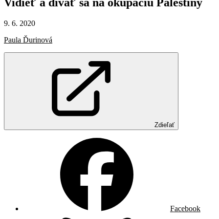
Vidieť
a
dívať
sa
na
okupáciu
Palestíny
9. 6. 2020
Paula Ďurinová
Zdieľať
Facebook