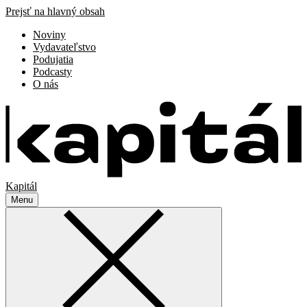
Prejsť na hlavný obsah
Noviny
Vydavateľstvo
Podujatia
Podcasty
O nás
Kapitál
Menu