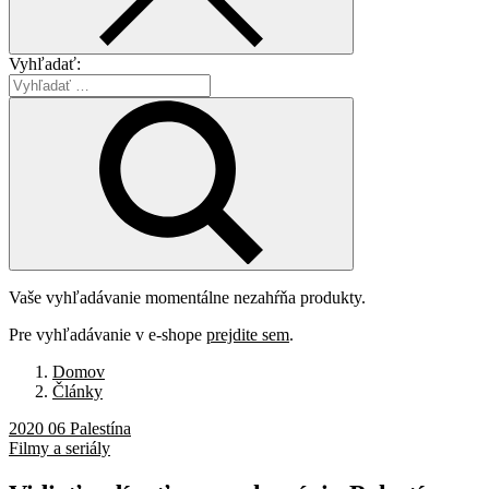
Vyhľadať:
Vaše vyhľadávanie momentálne nezahŕňa produkty.
Pre vyhľadávanie v e-shope
prejdite sem
.
Domov
Články
2020 06 Palestína
Filmy a seriály