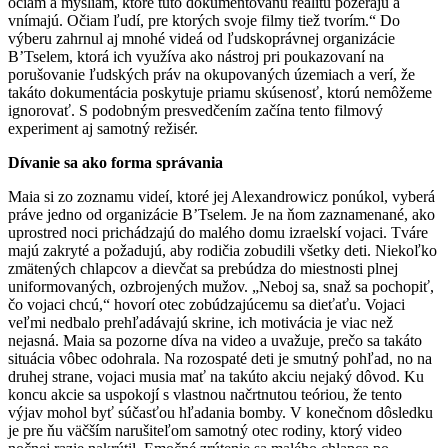
očiam a mysliam, ktoré túto dokumentovanú realitu pozerajú a
vnímajú. Očiam ľudí, pre ktorých svoje filmy tiež tvorím.“ Do
výberu zahrnul aj mnohé videá od ľudskoprávnej organizácie
B’Tselem, ktorá ich využíva ako nástroj pri poukazovaní na
porušovanie ľudských práv na okupovaných územiach a verí, že
takáto dokumentácia poskytuje priamu skúsenosť, ktorú nemôžeme
ignorovať. S podobným presvedčením začína tento filmový
experiment aj samotný režisér.
Dívanie sa ako forma správania
Maia si zo zoznamu videí, ktoré jej Alexandrowicz ponúkol, vyberá
práve jedno od organizácie B’Tselem. Je na ňom zaznamenané, ako
uprostred noci prichádzajú do malého domu izraelskí vojaci. Tváre
majú zakryté a požadujú, aby rodičia zobudili všetky deti. Niekoľko
zmätených chlapcov a dievčat sa prebúdza do miestnosti plnej
uniformovaných, ozbrojených mužov. „Neboj sa, snaž sa pochopiť,
čo vojaci chcú,“ hovorí otec zobúdzajúcemu sa dieťaťu. Vojaci
veľmi nedbalo prehľadávajú skrine, ich motivácia je viac než
nejasná. Maia sa pozorne díva na video a uvažuje, prečo sa takáto
situácia vôbec odohrala. Na rozospaté deti je smutný pohľad, no na
druhej strane, vojaci musia mať na takúto akciu nejaký dôvod. Ku
koncu akcie sa uspokojí s vlastnou načrtnutou teóriou, že tento
výjav mohol byť súčasťou hľadania bomby. V konečnom dôsledku
je pre ňu väčším narušiteľom samotný otec rodiny, ktorý video