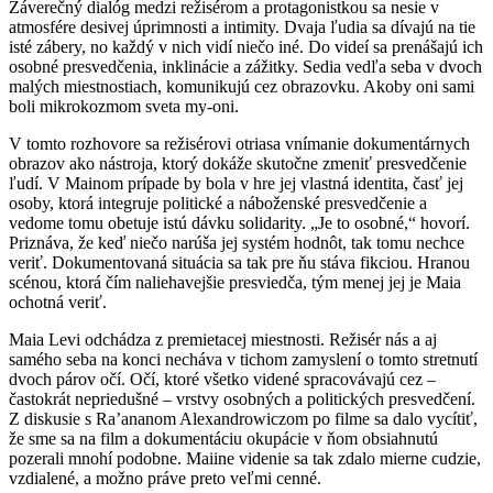
Záverečný dialóg medzi režisérom a protagonistkou sa nesie v
atmosfére desivej úprimnosti a intimity. Dvaja ľudia sa dívajú na tie
isté zábery, no každý v nich vidí niečo iné. Do videí sa prenášajú ich
osobné presvedčenia, inklinácie a zážitky. Sedia vedľa seba v dvoch
malých miestnostiach, komunikujú cez obrazovku. Akoby oni sami
boli mikrokozmom sveta my-oni.
V tomto rozhovore sa režisérovi otriasa vnímanie dokumentárnych
obrazov ako nástroja, ktorý dokáže skutočne zmeniť presvedčenie
ľudí. V Mainom prípade by bola v hre jej vlastná identita, časť jej
osoby, ktorá integruje politické a náboženské presvedčenie a
vedome tomu obetuje istú dávku solidarity. „Je to osobné,“ hovorí.
Priznáva, že keď niečo narúša jej systém hodnôt, tak tomu nechce
veriť. Dokumentovaná situácia sa tak pre ňu stáva fikciou. Hranou
scénou, ktorá čím naliehavejšie presviedča, tým menej jej je Maia
ochotná veriť.
Maia Levi odchádza z premietacej miestnosti. Režisér nás a aj
samého seba na konci necháva v tichom zamyslení o tomto stretnutí
dvoch párov očí. Očí, ktoré všetko videné spracovávajú cez –
častokrát nepriedušné – vrstvy osobných a politických presvedčení.
Z diskusie s Ra’ananom Alexandrowiczom po filme sa dalo vycítiť,
že sme sa na film a dokumentáciu okupácie v ňom obsiahnutú
pozerali mnohí podobne. Maiine videnie sa tak zdalo mierne cudzie,
vzdialené, a možno práve preto veľmi cenné.