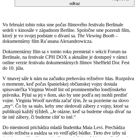
odkaz
Vo februári tohto roku sme počas filmového festivalu Berlinale
sedeli v kinosále v západnom Berlíne. Spoločne sme pozerali film,
ktorý je vo svojej podstate o dívaní sa.
The Viewing Booth
–
dokumentárny film Ra’anana Alexandrowicza.
Dokumentárny film sa v tomto roku premietal v sekcii Forum na
Berlinale, na festivale CPH DOX a aktuálne je dostupný v rámci
online verzie festivalu dokumentárnych filmov Sheffield Doc Fest
do 10. júla.
V tmavej sále k nám na začiatku prehovára režisérov hlas. Rozpráva
o momente, keď počas španielskej občianskej vojny dostala
spisovateľka Virginia Woolf list od prominentného londýnskeho
právnika. Pýtal sa jej v ňom, ako by sme podľa nej mohli predísť
vojne. Virginia Woolf navrhla začať tým, že sa pozrieme na slovo
„my“. Čo by sa stalo, keby
sme
sledovali zábery z vojny, ktoré sa
publikujú každý týždeň. „Je otázne, keď sa budeme obaja dívať na
tie isté zábery, či budeme cítiť to isté.“
Do miestnosti prichádza mladá študentka Maia Levi. Prechádza
okolo režiséra a usádza sa vo vedľajšej búdke. Tieto dve izby sú