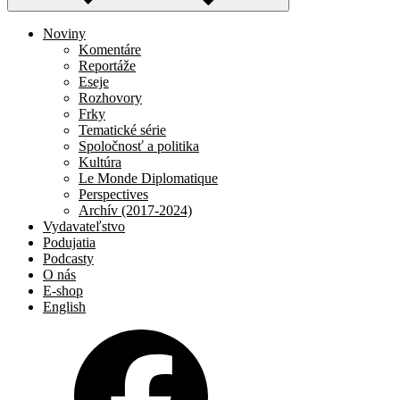
Noviny
Komentáre
Reportáže
Eseje
Rozhovory
Frky
Tematické série
Spoločnosť a politika
Kultúra
Le Monde Diplomatique
Perspectives
Archív (2017-2024)
Vydavateľstvo
Podujatia
Podcasty
O nás
E-shop
English