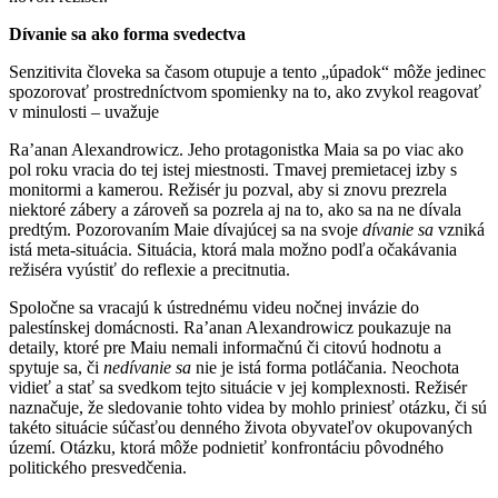
Dívanie sa ako forma svedectva
Senzitivita človeka sa časom otupuje a tento „úpadok“ môže jedinec
spozorovať prostredníctvom spomienky na to, ako zvykol reagovať
v minulosti – uvažuje
Ra’anan Alexandrowicz. Jeho protagonistka Maia sa po viac ako
pol roku vracia do tej istej miestnosti. Tmavej premietacej izby s
monitormi a kamerou. Režisér ju pozval, aby si znovu prezrela
niektoré zábery a zároveň sa pozrela aj na to, ako sa na ne dívala
predtým. Pozorovaním Maie dívajúcej sa na svoje
dívanie sa
vzniká
istá meta-situácia. Situácia, ktorá mala možno podľa očakávania
režiséra vyústiť do reflexie a precitnutia.
Spoločne sa vracajú k ústrednému videu nočnej invázie do
palestínskej domácnosti. Ra’anan Alexandrowicz poukazuje na
detaily, ktoré pre Maiu nemali informačnú či citovú hodnotu a
spytuje sa, či
nedívanie sa
nie je istá forma potláčania. Neochota
vidieť a stať sa svedkom tejto situácie v jej komplexnosti. Režisér
naznačuje, že sledovanie tohto videa by mohlo priniesť otázku, či sú
takéto situácie súčasťou denného života obyvateľov okupovaných
území. Otázku, ktorá môže podnietiť konfrontáciu pôvodného
politického presvedčenia.