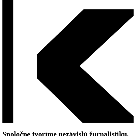
Spoločne tvoríme nezávislú žurnalistiku.