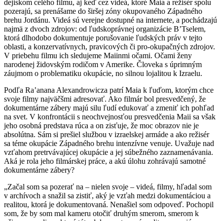
dejiskom celého filmu, aj keď cez videá, ktoré Maia a režisér spolu
pozerajú, sa prenášame do širšej zóny okupovaného Západného
brehu Jordánu. Videá sú verejne dostupné na internete, a pochádzajú
najmä z dvoch zdrojov: od ľudskoprávnej organizácie B’Tselem,
ktorá dlhodobo dokumentuje porušovanie ľudských práv v tejto
oblasti, a konzervatívnych, pravicových či pro-okupačných zdrojov.
V priebehu filmu ich sledujeme Maiinmi očami. Očami ženy
narodenej židovským rodičom v Amerike. Človeka s úprimným
záujmom o problematiku okupácie, no silnou lojalitou k Izraelu.
Podľa Ra’anana Alexandrowicza patrí Maia k ľuďom, ktorým chce
svoje filmy najväčšmi adresovať. Ako filmár bol presvedčený, že
dokumentárne zábery majú silu ľudí edukovať a zmeniť ich pohľad
na svet. V konfrontácii s neochvejnosťou presvedčenia Maii sa však
jeho osobná predstava rúca a on zisťuje, že moc obrazov nie je
absolútna. Sám si prešiel službou v izraelskej armáde a ako režisér
sa téme okupácie Západného brehu intenzívne venuje. Uvažuje nad
vzťahom pretrvávajúcej okupácie a jej súbežného zaznamenávania.
Aká je rola jeho filmárskej práce, a akú úlohu zohrávajú samotné
dokumentárne zábery?
„Začal som sa pozerať na – nielen svoje – videá, filmy, hľadal som
v archívoch a snažil sa zistiť, aký je vzťah medzi dokumentáciou a
realitou, ktorá je dokumentovaná. Nenašiel som odpoveď. Pochopil
som, že by som mal kameru otočiť druhým smerom, smerom k