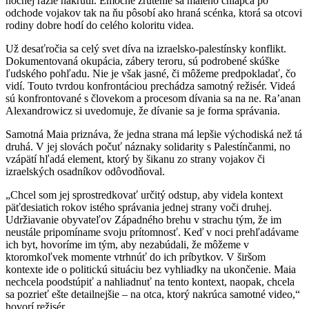
nočnej razie nakrútil. Emočné zrútenie sa malého chlapca po
odchode vojakov tak na ňu pôsobí ako hraná scénka, ktorá sa otcovi
rodiny dobre hodí do celého koloritu videa.
Už desaťročia sa celý svet díva na izraelsko-palestínsky konflikt.
Dokumentovaná okupácia, zábery teroru, sú podrobené skúške
ľudského pohľadu. Nie je však jasné, či môžeme predpokladať, čo
vidí. Touto tvrdou konfrontáciou prechádza samotný režisér. Videá
sú konfrontované s človekom a procesom dívania sa na ne. Ra’anan
Alexandrowicz si uvedomuje, že dívanie sa je forma správania.
Samotná Maia priznáva, že jedna strana má lepšie východiská než tá
druhá. V jej slovách počuť náznaky solidarity s Palestínčanmi, no
vzápätí hľadá element, ktorý by šikanu zo strany vojakov či
izraelských osadníkov odôvodňoval.
„Chcel som jej sprostredkovať určitý odstup, aby videla kontext
päťdesiatich rokov istého správania jednej strany voči druhej.
Udržiavanie obyvateľov Západného brehu v strachu tým, že im
neustále pripomíname svoju prítomnosť. Keď v noci prehľadávame
ich byt, hovoríme im tým, aby nezabúdali, že môžeme v
ktoromkoľvek momente vtrhnúť do ich príbytkov. V širšom
kontexte ide o politickú situáciu bez vyhliadky na ukončenie. Maia
nechcela poodstúpiť a nahliadnuť na tento kontext, naopak, chcela
sa pozrieť ešte detailnejšie – na otca, ktorý nakrúca samotné video,“
hovorí režisér.