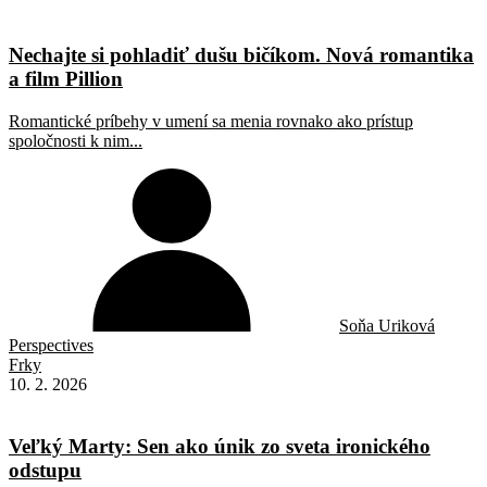
Nechajte si pohladiť dušu bičíkom. Nová romantika
a film Pillion
Romantické príbehy v umení sa menia rovnako ako prístup
spoločnosti k nim...
Soňa Uriková
Perspectives
Frky
10. 2. 2026
Veľký Marty: Sen ako únik zo sveta ironického
odstupu