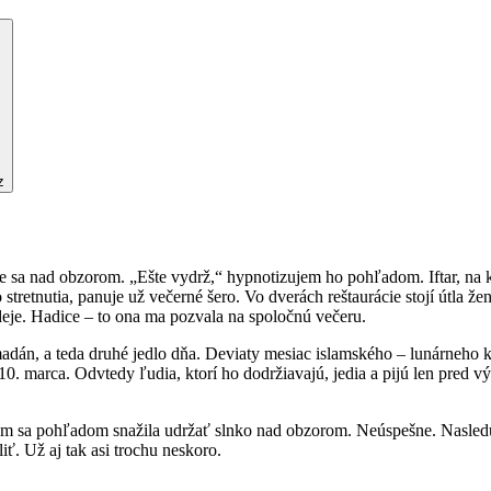
z
sa nad obzorom. „Ešte vydrž,“ hypnotizujem ho pohľadom. Iftar, na kt
stretnutia, panuje už večerné šero. Vo dverách reštaurácie stojí útla ž
eje. Hadice – to ona ma pozvala na spoločnú večeru.
dán, a teda druhé jedlo dňa. Deviaty mesiac islamského – lunárneho k
0. marca. Odvtedy ľudia, ktorí ho dodržiavajú, jedia a pijú len pred 
som sa pohľadom snažila udržať slnko nad obzorom. Neúspešne. Nasleduj
iť. Už aj tak asi trochu neskoro.