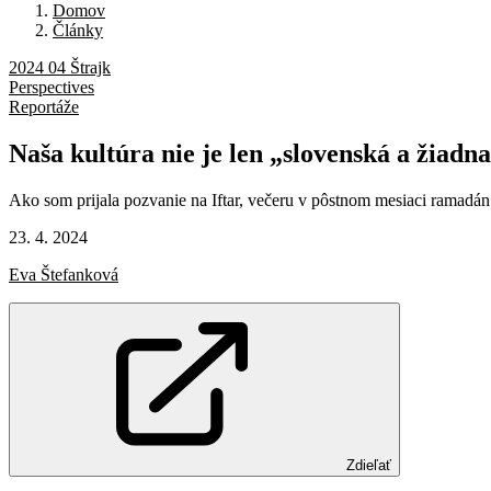
Domov
Články
2024 04 Štrajk
Perspectives
Reportáže
Naša
kultúra
nie
je
len
„slovenská
a
žiadn
Ako som prijala pozvanie na Iftar, večeru v pôstnom mesiaci ramadán
23. 4. 2024
Eva Štefanková
Zdieľať