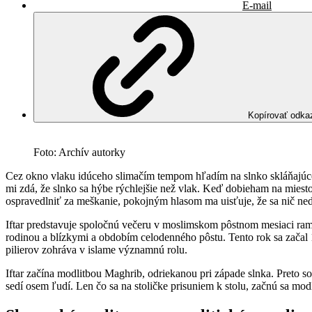
E-mail
Kopírovať odka
Foto: Archív autorky
Cez okno vlaku idúceho slimačím tempom hľadím na slnko skláňajúce 
mi zdá, že slnko sa hýbe rýchlejšie než vlak. Keď dobieham na miesto 
ospravedlniť za meškanie, pokojným hlasom ma uisťuje, že sa nič ned
Iftar predstavuje spoločnú večeru v moslimskom pôstnom mesiaci rama
rodinou a blízkymi a obdobím celodenného pôstu. Tento rok sa začal 1
pilierov zohráva v islame významnú rolu.
Iftar začína modlitbou Maghrib, odriekanou pri západe slnka. Preto 
sedí osem ľudí. Len čo sa na stoličke prisuniem k stolu, začnú sa modl