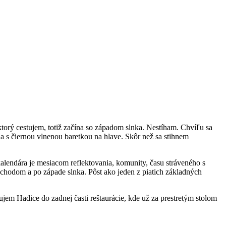
orý cestujem, totiž začína so západom slnka. Nestíham. Chvíľu sa
ena s čiernou vlnenou baretkou na hlave. Skôr než sa stihnem
alendára je mesiacom reflektovania, komunity, času stráveného s
východom a po západe slnka. Pôst ako jeden z piatich základných
em Hadice do zadnej časti reštaurácie, kde už za prestretým stolom