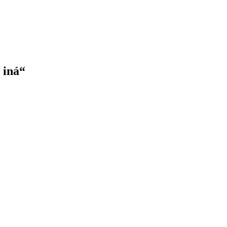
a
iná“