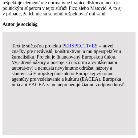
rešpektuje elementárne normatívne hranice diskurzu, nech je
politickým súperom v tejto súťaži Fico alebo Matovič. A to aj
v prípade, že ich nie sú schopní rešpektovať oni sami.
Autor je sociológ
Text je súčasťou projektu
PERSPECTIVES
– novej
značky pre nezávislú, konštruktívnu a multiperspektívnu
žurnalistiku. Projekt je financovaný Európskou úniou.
Vyjadrené názory a postoje sú názormi a vyhláseniami
autora(-ov) a nemusia nevyhnutne odrážať názory a
stanoviská Európskej únie alebo Európskej výkonnej
agentúry pre vzdelávanie a kultúru (EACEA). Európska
únia ani EACEA za ne nepreberajú žiadnu zodpovednosť.