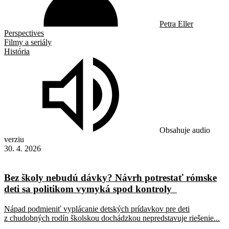
Petra Eller
Perspectives
Filmy a seriály
História
Obsahuje audio
verziu
30. 4. 2026
Bez školy nebudú dávky? Návrh potrestať rómske
deti sa politikom vymyká spod kontroly
Nápad podmieniť vyplácanie detských prídavkov pre deti
z chudobných rodín školskou dochádzkou nepredstavuje riešenie...