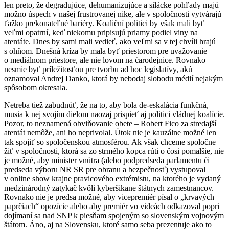
len preto, že degradujúce, dehumanizujúce a silácke pohľady majú
možno úspech v našej frustrovanej nike, ale v spoločnosti vytvárajú
ťažko prekonateľné bariéry. Koaliční politici by však mali byť
veľmi opatrní, keď niekomu pripisujú priamy podiel viny na
atentáte. Dnes by sami mali vedieť, ako veľmi sa v tej chvíli hrajú
s ohňom. Dnešná kríza by mala byť priestorom pre uvažovanie
o mediálnom priestore, ale nie lovom na čarodejnice. Rovnako
nesmie byť príležitosťou pre tvorbu ad hoc legislatívy, akú
oznamoval Andrej Danko, ktorá by nebodaj slobodu médií nejakým
spôsobom okresala.
Netreba tiež zabudnúť, že na to, aby bola de-eskalácia funkčná,
musia k nej svojím dielom naozaj prispieť aj politici vládnej koalície.
Pozor, to neznamená obviňovanie obete – Robert Fico za stredajší
atentát nemôže, ani ho neprivolal. Útok nie je kauzálne možné len
tak spojiť so spoločenskou atmosférou. Ak však chceme spoločne
žiť v spoločnosti, ktorá sa zo strmého kopca rúti o čosi pomalšie, nie
je možné, aby minister vnútra (alebo podpredseda parlamentu či
predseda výboru NR SR pre obranu a bezpečnosť) vystupoval
v online show krajne pravicového extrémistu, na ktorého je vydaný
medzinárodný zatykač kvôli kyberšikane štátnych zamestnancov.
Rovnako nie je predsa možné, aby vicepremiér písal o „krvavých
paprčiach“ opozície alebo aby premiér vo videách odkazoval popri
dojímaní sa nad SNP k piesňam spojeným so slovenským vojnovým
štátom. Áno, aj na Slovensku, ktoré samo seba prezentuje ako to