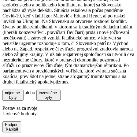
spoločenského a politického konfliktu, na ktorej sa Slovensko
nachádza už vyše dekádu. Situácia eskalovala počas pandémie
Covid-19, keď vládli Igor Matovič a Eduard Heger, aj po ruskej
invázii na Ukrajinu. Na Slovensku sa otvorene rozhorel konflikt,
živený politickými elitami, v ktorom sa k tradičným deliacim líniám
(liberáli-konzervatívci, pravičiari-ľavičiari) pridali nové (očkovaní-
neočkovaní) a zároveň vznikli fatalistické rámce, v ktorých sa
neustále urgentne rozhoduje o tom, či Slovensko patrí na Východ
alebo na Západ, respektíve či zvíťazia progresívni zradcovia národa
alebo záujmy krajiny. V už tak rozjatrenej spoločnosti sa utvorili dva
nezmieriteľné tábory, ktoré v prchavej ekonomike pozornosti
súťažili o priaznivcov čím ďalej tým dramatickejšou rétorikou. Po
parlamentných a prezidentských voľbách, ktoré vyhrala súčasná
koalícia, prevládol na jednej strane arogantný triumfalizmus a na
druhej fatalistický apokalyptizmus.
alebo
nájomné
investičné
byty
byty
Postav sa za svoje
ľavicové hodnoty.
Podpor
Kapitál