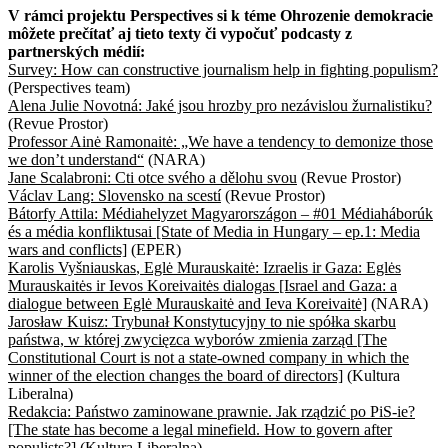
V rámci projektu Perspectives si k téme Ohrozenie demokracie
môžete prečítať aj tieto texty či vypočuť podcasty z
partnerských médií:
Survey: How can constructive journalism help in fighting populism?
(Perspectives team)
Alena Julie Novotná: Jaké jsou hrozby pro nezávislou žurnalistiku?
(Revue Prostor)
Professor Ainė Ramonaitė: „We have a tendency to demonize those
we don’t understand“
(NARA)
Jane Scalabroni: Cti otce svého a dělohu svou
(Revue Prostor)
Václav Lang: Slovensko na scestí
(Revue Prostor)
Bátorfy Attila: Médiahelyzet Magyarországon – #01 Médiaháborúk
és a média konfliktusai [State of Media in Hungary – ep.1: Media
wars and conflicts]
(EPER)
Karolis Vyšniauskas
,
Eglė Murauskaitė
: Izraelis ir Gaza: Eglės
Murauskaitės ir Ievos Koreivaitės dialogas [Israel and Gaza: a
dialogue between Eglė Murauskaitė and Ieva Koreivaitė]
(NARA)
Jarosław Kuisz: Trybunał Konstytucyjny to nie spółka skarbu
państwa, w której zwycięzca wyborów zmienia zarząd [The
Constitutional Court is not a state-owned company in which the
winner of the election changes the board of directors]
(Kultura
Liberalna)
Redakcia: Państwo zaminowane prawnie. Jak rządzić po PiS-ie?
[The state has become a legal minefield. How to govern after
populists?]
(Kultura Liberalna)