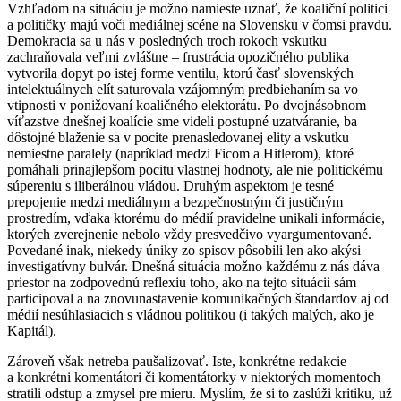
Vzhľadom na situáciu je možno namieste uznať, že koaliční politici
a političky majú voči mediálnej scéne na Slovensku v čomsi pravdu.
Demokracia sa u nás v posledných troch rokoch vskutku
zachraňovala veľmi zvláštne – frustrácia opozičného publika
vytvorila dopyt po istej forme ventilu, ktorú časť slovenských
intelektuálnych elít saturovala vzájomným predbiehaním sa vo
vtipnosti v ponižovaní koaličného elektorátu. Po dvojnásobnom
víťazstve dnešnej koalície sme videli postupné uzatváranie, ba
dôstojné blaženie sa v pocite prenasledovanej elity a vskutku
nemiestne paralely (napríklad medzi Ficom a Hitlerom), ktoré
pomáhali prinajlepšom pocitu vlastnej hodnoty, ale nie politickému
súpereniu s iliberálnou vládou. Druhým aspektom je tesné
prepojenie medzi mediálnym a bezpečnostným či justičným
prostredím, vďaka ktorému do médií pravidelne unikali informácie,
ktorých zverejnenie nebolo vždy presvedčivo vyargumentované.
Povedané inak, niekedy úniky zo spisov pôsobili len ako akýsi
investigatívny bulvár. Dnešná situácia možno každému z nás dáva
priestor na zodpovednú reflexiu toho, ako na tejto situácii sám
participoval a na znovunastavenie komunikačných štandardov aj od
médií nesúhlasiacich s vládnou politikou (i takých malých, ako je
Kapitál).
Zároveň však netreba paušalizovať. Iste, konkrétne redakcie
a konkrétni komentátori či komentátorky v niektorých momentoch
stratili odstup a zmysel pre mieru. Myslím, že si to zaslúži kritiku, už