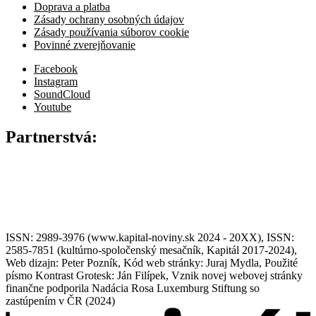
Doprava a platba
Zásady ochrany osobných údajov
Zásady používania súborov cookie
Povinné zverejňovanie
Facebook
Instagram
SoundCloud
Youtube
Partnerstvá:
ISSN: 2989-3976 (www.kapital-noviny.sk 2024 - 20XX), ISSN:
2585-7851 (kultúrno-spoločenský mesačník, Kapitál 2017-2024),
Web dizajn: Peter Pozník, Kód web stránky: Juraj Mydla, Použité
písmo Kontrast Grotesk: Ján Filípek, Vznik novej webovej stránky
finančne podporila Nadácia Rosa Luxemburg Stiftung so
zastúpením v ČR (2024)