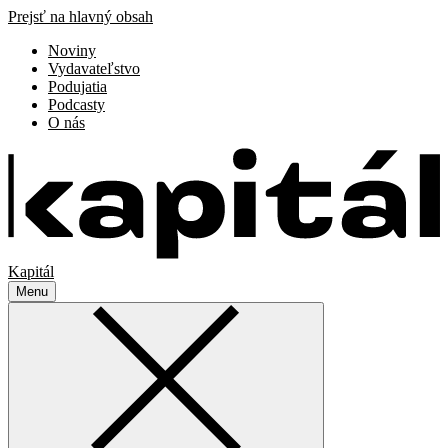
Prejsť na hlavný obsah
Noviny
Vydavateľstvo
Podujatia
Podcasty
O nás
Kapitál
Menu