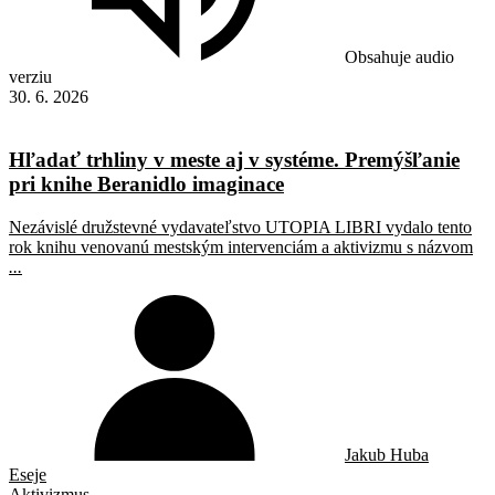
Obsahuje audio
verziu
30. 6. 2026
Hľadať trhliny v meste aj v systéme. Premýšľanie
pri knihe Beranidlo imaginace
Nezávislé družstevné vydavateľstvo UTOPIA LIBRI vydalo tento
rok knihu venovanú mestským intervenciám a aktivizmu s názvom
...
Jakub Huba
Eseje
Aktivizmus