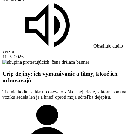
Obsahuje audio
verziu
11. 5. 2026
Crip dejiny: ich vymazávanie a filmy, ktoré ich
uchovávajú
Tikanie hodín sa hlasno ozývalo v školskej triede, v ktorej som na
vozíku sedela len ja a hneď oproti moja učiteľka dejepisu...