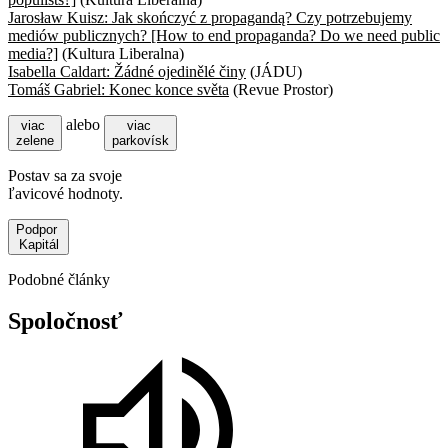
Jarosław Kuisz: Jak skończyć z propagandą? Czy potrzebujemy
mediów publicznych? [How to end propaganda? Do we need public
media?]
(Kultura Liberalna)
Isabella Caldart: Žádné ojedinělé činy
(JÁDU)
Tomáš Gabriel: Konec konce světa
(Revue Prostor)
alebo
viac
viac
zelene
parkovísk
Postav sa za svoje
ľavicové hodnoty.
Podpor
Kapitál
Podobné články
Spoločnosť