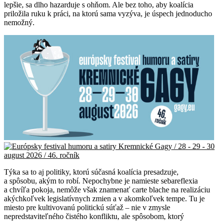
lepšie, sa dlho hazarduje s ohňom. Ale bez toho, aby koalícia
priložila ruku k práci, na ktorú sama vyzýva, je úspech jednoducho
nemožný.
Týka sa to aj politiky, ktorú súčasná koalícia presadzuje,
a spôsobu, akým to robí. Nepochybne je namieste sebareflexia
a chvíľa pokoja, nemôže však znamenať carte blache na realizáciu
akýchkoľvek legislatívnych zmien a v akomkoľvek tempe. Tu je
miesto pre kultivovanú politickú súťaž – nie v zmysle
nepredstaviteľného čistého konfliktu, ale spôsobom, ktorý