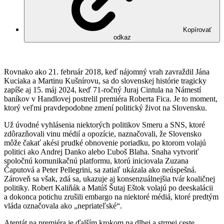
Kopírovať
odkaz
Rovnako ako 21. február 2018, keď nájomný vrah zavraždil Jána
Kuciaka a Martinu Kušnírovu, sa do slovenskej histórie tragicky
zapíše aj 15. máj 2024, keď 71-ročný Juraj Cintula na Námestí
baníkov v Handlovej postrelil premiéra Roberta Fica. Je to moment,
ktorý veľmi pravdepodobne zmení politický život na Slovensku.
Už úvodné vyhlásenia niektorých politikov Smeru a SNS, ktoré
zdôrazňovali vinu médií a opozície, naznačovali, že Slovensko
môže čakať akési prudké obnovenie poriadku, po ktorom volajú
politici ako Andrej Danko alebo Ľuboš Blaha. Snaha vytvoriť
spoločnú komunikačnú platformu, ktorú iniciovala Zuzana
Čaputová a Peter Pellegrini, sa zatiaľ ukázala ako neúspešná.
Zároveň sa však, zdá sa, ukazuje aj konsenzuálnejšia tvár koaličnej
politiky. Robert Kaliňák a Matúš Šutaj Eštok volajú po deeskalácii
a dokonca potichu zrušili embargo na niektoré médiá, ktoré predtým
vláda označovala ako „nepriateľské“.
Atentát na premiéra je ďalším krokom na dlhej a strmej ceste