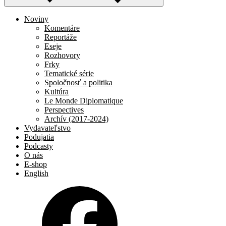
Noviny
Komentáre
Reportáže
Eseje
Rozhovory
Frky
Tematické série
Spoločnosť a politika
Kultúra
Le Monde Diplomatique
Perspectives
Archív (2017-2024)
Vydavateľstvo
Podujatia
Podcasty
O nás
E-shop
English