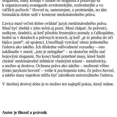
sloganom, masy konajú v súlade so sloganmi a pridávajú sa
k organizovanej avantgarde uvedomelejšie, rozhodnejšie a vo
väčších počtoch.“ Hovorí tu, samozrejme, o proletariáte, no táto
formulácia dobre sedí v kontexte medzinárodného práva.
Ľavica musí veľmi dobre ovládať jazyk medzinárodného práva.
Musí byť zbehlá v jeho teórii aj praxi. Musí chápať, že právnici,
sudkyne, úradníci, aj keď pôsobia frustrujúco pomaly a ťažkopádne,
hrabú sa v detailoch a právnych textoch, aj keď „je to predsa do očí
bijúco jasné“, sú spojenci. Umožňujú vytvárať obraz jednotného
ľudstva ako takého. Ich dôsledne odôvodnené rozsudky – ono
zaklínadlo v znení: „toto je nelegálne“ – sa skutočne môžu stať
bojovými sloganmi. Na konci budú potrebné masy, ktoré budú
chrániť medzinárodné inštitúcie vlastnými telami – metaforicky,
a možno aj doslova. Ochrana práva ako takého – možnosti vôbec
týmto jazykom hovoriť – vedie k pochopeniu toho, čo právo hovorí,
a takéto masy napokon môžu byť zárodkom univerzálneho ľudstva.
V dnešnej desivej dobe je to možno ten najlepší pokus, ktorý máme.
Autor
je filozof a právnik