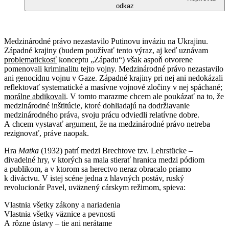
odkaz
Medzinárodné právo nezastavilo Putinovu inváziu na Ukrajinu.
Západné krajiny (budem používať tento výraz, aj keď uznávam
problematickosť
konceptu „Západu“) však aspoň otvorene
pomenovali kriminalitu tejto vojny. Medzinárodné právo nezastavilo
ani genocídnu vojnu v Gaze. Západné krajiny pri nej ani nedokázali
reflektovať systematické a masívne vojnové zločiny v nej spáchané;
morálne abdikovali
. V tomto marazme chcem ale poukázať na to, že
medzinárodné inštitúcie, ktoré dohliadajú na dodržiavanie
medzinárodného práva, svoju prácu odviedli relatívne dobre.
A chcem vystavať argument, že na medzinárodné právo netreba
rezignovať, práve naopak.
Hra
Matka
(1932) patrí medzi Brechtove tzv. Lehrstücke –
divadelné hry, v ktorých sa mala stierať hranica medzi pódiom
a publikom, a v ktorom sa herectvo neraz obracalo priamo
k diváctvu. V istej scéne jedna z hlavných postáv, ruský
revolucionár Pavel, uväznený cárskym režimom, spieva:
Vlastnia všetky zákony a nariadenia
Vlastnia všetky väznice a pevnosti
A rôzne ústavy – tie ani nerátame