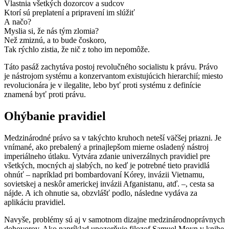
Vlastnia všetkých dozorcov a sudcov
Ktorí sú preplatení a pripravení im slúžiť
A načo?
Myslia si, že nás tým zlomia?
Než zmiznú, a to bude čoskoro,
Tak rýchlo zistia, že nič z toho im nepomôže.
Táto pasáž zachytáva postoj revolučného socialistu k právu. Právo
je nástrojom systému a konzervantom existujúcich hierarchií; miesto
revolucionára je v ilegalite, lebo byť proti systému z definície
znamená byť proti právu.
Ohýbanie pravidiel
Medzinárodné právo sa v takýchto kruhoch neteší väčšej priazni. Je
vnímané, ako prebalený a prinajlepšom mierne osladený nástroj
imperiálneho útlaku. Vytvára zdanie univerzálnych pravidiel pre
všetkých, mocných aj slabých, no keď je potrebné tieto pravidlá
ohnúť – napríklad pri bombardovaní Kórey, invázii Vietnamu,
sovietskej a neskôr americkej invázii Afganistanu, atď. –, cesta sa
nájde. A ich ohnutie sa, obzvlášť podlo, následne vydáva za
aplikáciu pravidiel.
Navyše, problémy sú aj v samotnom dizajne medzinárodnoprávnych
dohovorov. Ako napríklad upozorňuje filozof Samuel Moyn v knihe