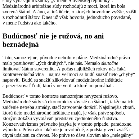
súdy vynášajú rozsudky „v mene Slovenskej republiky“.
Medzinárodné arbitrážne súdy rozhodujú z moci, ktorá im bola
zverená štátmi. A áno, aj inštitúcie, o ktorých hovoríme vyššie, vzišli
z rozhodnutí štátov. Dnes už však hovoria, jednoducho povedané,
v mene ľudstva ako takého.
Budúcnosť nie je ružová, no ani
beznádejná
Toto, samozrejme, pôvodne nebolo v pláne. Medzinárodné právo
malo postihovať „tých druhých“, nie nás. Nemalo
skutočne
limitovať štátnu suverenitu. A počas najbližších rokov nás čaká
kontrarevolučná vlna – najmä veľmoci sa budú snažiť tieto „chyby“
napraviť. Budú sa snažiť zlikvidovať medzinárodné inštitúcie
a perzekvovať ľudí, ktorí v ne verili a ktoré im pomáhali.
Budúcnosť v tomto kontexte samozrejme nevyzerá ružovo.
Medzinárodné súdy sú ekonomicky závislé na štátoch, takže na ich
zničenie netreba armády, stačí zatvorenie dotácií. Najsilnejšia zbraň,
ktorú tieto medzinárodné inštitúcie majú, je však práve spôsob,
ktorým dokážu vyvolávať predstavu zjednoteného ľudstva.
Konzervativizmus právneho jazyka je v tomto prípade, paradoxne,
výhodou. Právo ako také nie je revolučné, z podstaty veci zväčša
chytá udalosti za chvost. No práve to dáva slovám ako „nelegálny“