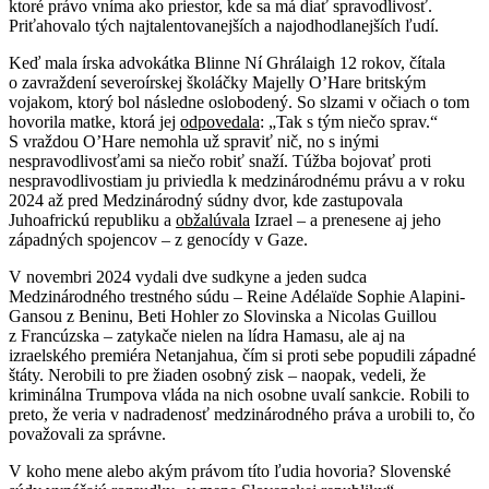
ktoré právo vníma ako priestor, kde sa má diať spravodlivosť.
Priťahovalo tých najtalentovanejších a najodhodlanejších ľudí.
Keď mala írska advokátka Blinne Ní Ghrálaigh 12 rokov, čítala
o zavraždení severoírskej školáčky Majelly O’Hare britským
vojakom, ktorý bol následne oslobodený. So slzami v očiach o tom
hovorila matke, ktorá jej
odpovedala
: „Tak s tým niečo sprav.“
S vraždou O’Hare nemohla už spraviť nič, no s inými
nespravodlivosťami sa niečo robiť snaží. Túžba bojovať proti
nespravodlivostiam ju priviedla k medzinárodnému právu a v roku
2024 až pred Medzinárodný súdny dvor, kde zastupovala
Juhoafrickú republiku a
obžalúvala
Izrael – a prenesene aj jeho
západných spojencov – z genocídy v Gaze.
V novembri 2024 vydali dve sudkyne a jeden sudca
Medzinárodného trestného súdu – Reine Adélaïde Sophie Alapini-
Gansou z Beninu, Beti Hohler zo Slovinska a Nicolas Guillou
z Francúzska – zatykače nielen na lídra Hamasu, ale aj na
izraelského premiéra Netanjahua, čím si proti sebe popudili západné
štáty. Nerobili to pre žiaden osobný zisk – naopak, vedeli, že
kriminálna Trumpova vláda na nich osobne uvalí sankcie. Robili to
preto, že veria v nadradenosť medzinárodného práva a urobili to, čo
považovali za správne.
V koho mene alebo akým právom títo ľudia hovoria? Slovenské