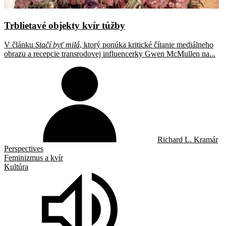
Trblietavé objekty kvír túžby
V článku
Stačí byť milá
, ktorý ponúka kritické čítanie mediálneho
obrazu a recepcie transrodovej influencerky Gwen McMullen na...
Richard L. Kramár
Perspectives
Feminizmus a kvír
Kultúra