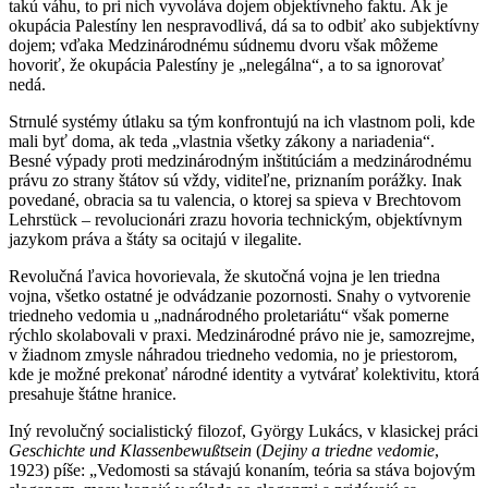
takú váhu, to pri nich vyvoláva dojem objektívneho faktu. Ak je
okupácia Palestíny len nespravodlivá, dá sa to odbiť ako subjektívny
dojem; vďaka Medzinárodnému súdnemu dvoru však môžeme
hovoriť, že okupácia Palestíny je „nelegálna“, a to sa ignorovať
nedá.
Strnulé systémy útlaku sa tým konfrontujú na ich vlastnom poli, kde
mali byť doma, ak teda „vlastnia všetky zákony a nariadenia“.
Besné výpady proti medzinárodným inštitúciám a medzinárodnému
právu zo strany štátov sú vždy, viditeľne, priznaním porážky. Inak
povedané, obracia sa tu valencia, o ktorej sa spieva v Brechtovom
Lehrstück – revolucionári zrazu hovoria technickým, objektívnym
jazykom práva a štáty sa ocitajú v ilegalite.
Revolučná ľavica hovorievala, že skutočná vojna je len triedna
vojna, všetko ostatné je odvádzanie pozornosti. Snahy o vytvorenie
triedneho vedomia u „nadnárodného proletariátu“ však pomerne
rýchlo skolabovali v praxi. Medzinárodné právo nie je, samozrejme,
v žiadnom zmysle náhradou triedneho vedomia, no je priestorom,
kde je možné prekonať národné identity a vytvárať kolektivitu, ktorá
presahuje štátne hranice.
Iný revolučný socialistický filozof, György Lukács, v klasickej práci
Geschichte und Klassenbewußtsein
(
Dejiny a triedne vedomie
,
1923) píše: „Vedomosti sa stávajú konaním, teória sa stáva bojovým