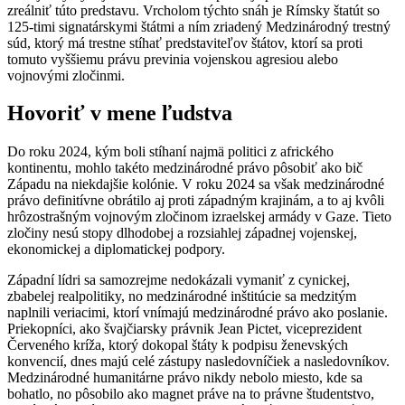
zreálniť túto predstavu. Vrcholom týchto snáh je Rímsky štatút so
125-timi signatárskymi štátmi a ním zriadený Medzinárodný trestný
súd, ktorý má trestne stíhať predstaviteľov štátov, ktorí sa proti
tomuto vyššiemu právu previnia vojenskou agresiou alebo
vojnovými zločinmi.
Hovoriť v mene ľudstva
Do roku 2024, kým boli stíhaní najmä politici z afrického
kontinentu, mohlo takéto medzinárodné právo pôsobiť ako bič
Západu na niekdajšie kolónie. V roku 2024 sa však medzinárodné
právo definitívne obrátilo aj proti západným krajinám, a to aj kvôli
hrôzostrašným vojnovým zločinom izraelskej armády v Gaze. Tieto
zločiny nesú stopy dlhodobej a rozsiahlej západnej vojenskej,
ekonomickej a diplomatickej podpory.
Západní lídri sa samozrejme nedokázali vymaniť z cynickej,
zbabelej realpolitiky, no medzinárodné inštitúcie sa medzitým
naplnili veriacimi, ktorí vnímajú medzinárodné právo ako poslanie.
Priekopníci, ako švajčiarsky právnik Jean Pictet, viceprezident
Červeného kríža, ktorý dokopal štáty k podpisu ženevských
konvencií, dnes majú celé zástupy nasledovníčiek a nasledovníkov.
Medzinárodné humanitárne právo nikdy nebolo miesto, kde sa
bohatlo, no pôsobilo ako magnet práve na to právne študentstvo,