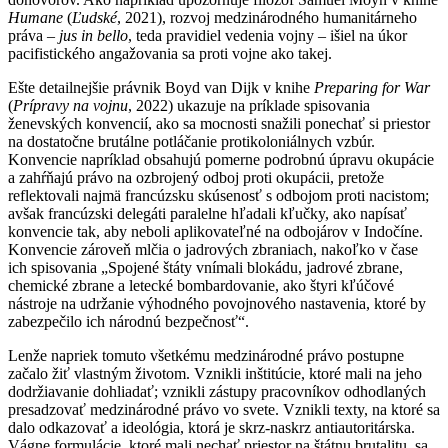
Humane
(
Ľudské
, 2021), rozvoj medzinárodného humanitárneho
práva –
jus in bello
, teda pravidiel vedenia vojny – išiel na úkor
pacifistického angažovania sa proti vojne ako takej.
Ešte detailnejšie právnik Boyd van Dijk v knihe
Preparing for War
(
Prípravy na vojnu
, 2022) ukazuje na príklade spisovania
ženevských konvencií, ako sa mocnosti snažili ponechať si priestor
na dostatočne brutálne potláčanie protikoloniálnych vzbúr.
Konvencie napríklad obsahujú pomerne podrobnú úpravu okupácie
a zahŕňajú právo na ozbrojený odboj proti okupácii, pretože
reflektovali najmä francúzsku skúsenosť s odbojom proti nacistom;
avšak francúzski delegáti paralelne hľadali kľučky, ako napísať
konvencie tak, aby neboli aplikovateľné na odbojárov v Indočíne.
Konvencie zároveň mlčia o jadrových zbraniach, nakoľko v čase
ich spisovania „Spojené štáty vnímali blokádu, jadrové zbrane,
chemické zbrane a letecké bombardovanie, ako štyri kľúčové
nástroje na udržanie výhodného povojnového nastavenia, ktoré by
zabezpečilo ich národnú bezpečnosť“.
Lenže napriek tomuto všetkému medzinárodné právo postupne
začalo žiť vlastným životom. Vznikli inštitúcie, ktoré mali na jeho
dodržiavanie dohliadať; vznikli zástupy pracovníkov odhodlaných
presadzovať medzinárodné právo vo svete. Vznikli texty, na ktoré sa
dalo odkazovať a ideológia, ktorá je skrz-naskrz antiautoritárska.
Vágne formulácie, ktoré mali nechať priestor na štátnu brutalitu, sa