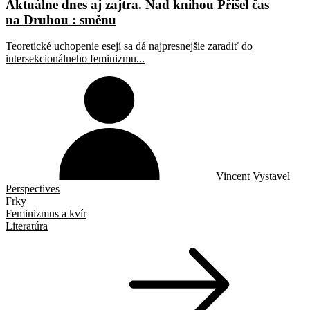
Aktuálne dnes aj zajtra. Nad knihou Přišel čas
na Druhou : směnu
Teoretické uchopenie esejí sa dá najpresnejšie zaradiť do
intersekcionálneho feminizmu...
Vincent Vystavel
Perspectives
Frky
Feminizmus a kvír
Literatúra