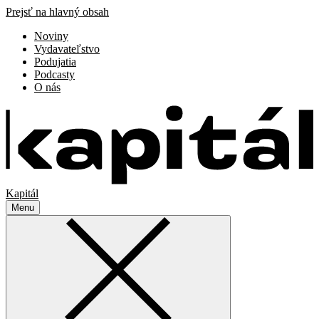
Prejsť na hlavný obsah
Noviny
Vydavateľstvo
Podujatia
Podcasty
O nás
Kapitál
Menu