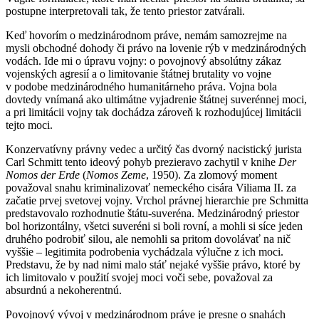
postupne interpretovali tak, že tento priestor zatvárali.
Keď hovorím o medzinárodnom práve, nemám samozrejme na
mysli obchodné dohody či právo na lovenie rýb v medzinárodných
vodách. Ide mi o úpravu vojny: o povojnový absolútny zákaz
vojenských agresií a o limitovanie štátnej brutality vo vojne
v podobe medzinárodného humanitárneho práva. Vojna bola
dovtedy vnímaná ako ultimátne vyjadrenie štátnej suverénnej moci,
a pri limitácii vojny tak dochádza zároveň k rozhodujúcej limitácii
tejto moci.
Konzervatívny právny vedec a určitý čas dvorný nacistický jurista
Carl Schmitt tento ideový pohyb prezieravo zachytil v knihe
Der
Nomos der Erde
(
Nomos Zeme
, 1950). Za zlomový moment
považoval snahu kriminalizovať nemeckého cisára Viliama II. za
začatie prvej svetovej vojny. Vrchol právnej hierarchie pre Schmitta
predstavovalo rozhodnutie štátu-suveréna. Medzinárodný priestor
bol horizontálny, všetci suveréni si boli rovní, a mohli si síce jeden
druhého podrobiť silou, ale nemohli sa pritom dovolávať na nič
vyššie – legitimita podrobenia vychádzala výlučne z ich moci.
Predstavu, že by nad nimi malo stáť nejaké vyššie právo, ktoré by
ich limitovalo v použití svojej moci voči sebe, považoval za
absurdnú a nekoherentnú.
Povojnový vývoj v medzinárodnom práve je presne o snahách