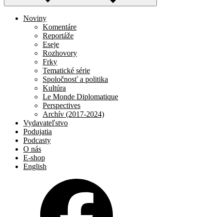
Noviny
Komentáre
Reportáže
Eseje
Rozhovory
Frky
Tematické série
Spoločnosť a politika
Kultúra
Le Monde Diplomatique
Perspectives
Archív (2017-2024)
Vydavateľstvo
Podujatia
Podcasty
O nás
E-shop
English