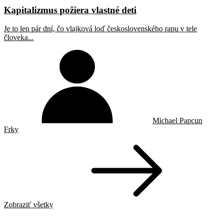
Kapitalizmus požiera vlastné deti
Je to len pár dní, čo vlajková loď československého rapu v tele
človeka...
Michael Papcun
Frky
Zobraziť všetky