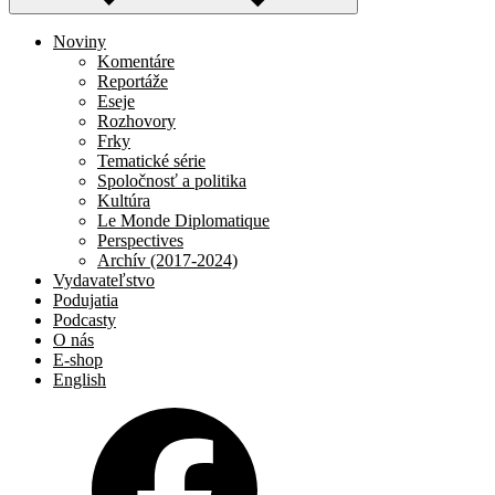
Noviny
Komentáre
Reportáže
Eseje
Rozhovory
Frky
Tematické série
Spoločnosť a politika
Kultúra
Le Monde Diplomatique
Perspectives
Archív (2017-2024)
Vydavateľstvo
Podujatia
Podcasty
O nás
E-shop
English