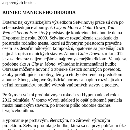
a spevných hesiel.
KONIEC MANICKÉHO OBDOBIA
Doteraz najkryštalickejším výsledkom Selwinovej práce sú dva po
sebe nasledujúce albumy,
A
City in Mono
a
Calm Down, You
Weren’t Set on Fire
. Prvý predstavuje konkrétne dotiahnutie dema
Hypomanie z roku 2009. Selwinove rozpoloženia zasadzuje do
prostredia rodného mesta, ktoré sú životným priestorom prevažne
osem- až desaťminútových kompozícií, opätovne sa prikláňajúcich
najmä k opisu manických stavov. Album
Calm Down
z roku 2012
je zasa doteraz najjemnejším a najpremyslenejším dielom. Venuje sa,
podobne ako
A City in Mono
, výhradne inštrumentálnej hudbe.
Obrazne môžeme hovoriť o zbierke šiestich sonických poviedok,
akoby prehlbujúcich motívy, témy a etudy otvorené na predošlom
albume. Shoegazingové štylistické normy sa naplno rozvíjajú ako
veľmi romantický, prudký výtrysk vnútorných stavov a pocitov.
Po štyroch veľmi produktívnych rokoch sa Hypomanie od roku
2012 odmlčala. V tomto vývoji udalostí je opäť prítomná paralela
medzi manickým stavom, po ktorom prišlo obdobie dodnes
trvajúceho útlmu.
Hypomanie je prchavým, éterickým, no zároveň výrazným
projektom. Selwin produkuje hudbu, ktorá sa na prvý pohľad môže