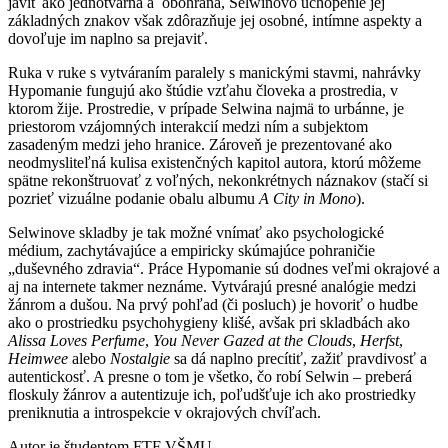
javiť ako jednotvárna a obohraná, Selwinovo uchopenie jej
základných znakov však zdôrazňuje jej osobné, intímne aspekty a
dovoľuje im naplno sa prejaviť.
Ruka v ruke s vytváraním paralely s manickými stavmi, nahrávky
Hypomanie fungujú ako štúdie vzťahu človeka a prostredia, v
ktorom žije. Prostredie, v prípade Selwina najmä to urbánne, je
priestorom vzájomných interakcií medzi ním a subjektom
zasadeným medzi jeho hranice. Zároveň je prezentované ako
neodmysliteľná kulisa existenčných kapitol autora, ktorú môžeme
spätne rekonštruovať z voľných, nekonkrétnych náznakov (stačí si
pozrieť vizuálne podanie obalu albumu
A City in Mono
).
Selwinove skladby je tak možné vnímať ako psychologické
médium, zachytávajúce a empiricky skúmajúce pohraničie
„duševného zdravia“. Práce Hypomanie sú dodnes veľmi okrajové a
aj na internete takmer neznáme. Vytvárajú presné analógie medzi
žánrom a dušou. Na prvý pohľad (či posluch) je hovoriť o hudbe
ako o prostriedku psychohygieny klišé, avšak pri skladbách ako
Alissa Loves Perfume
,
You Never Gazed at the Clouds
,
Herfst
,
Heimwee
alebo
Nostalgie
sa dá naplno precítiť, zažiť pravdivosť a
autentickosť. A presne o tom je všetko, čo robí Selwin – preberá
floskuly žánrov a autentizuje ich, poľudšťuje ich ako prostriedky
preniknutia a introspekcie v okrajových chvíľach.
Autor je študentom FTF VŠMU