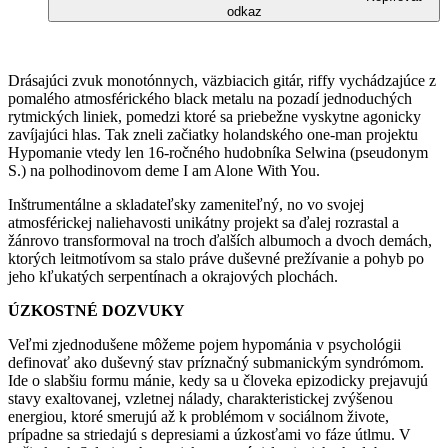
odkaz
Drásajúci zvuk monotónnych, väzbiacich gitár, riffy vychádzajúce z
pomalého atmosférického black metalu na pozadí jednoduchých
rytmických liniek, pomedzi ktoré sa priebežne vyskytne agonicky
zavíjajúci hlas. Tak zneli začiatky holandského one-man projektu
Hypomanie vtedy len 16-ročného hudobníka Selwina (pseudonym
S.) na polhodinovom deme I am Alone With You.
Inštrumentálne a skladateľsky zameniteľný, no vo svojej
atmosférickej naliehavosti unikátny projekt sa ďalej rozrastal a
žánrovo transformoval na troch ďalších albumoch a dvoch demách,
ktorých leitmotívom sa stalo práve duševné prežívanie a pohyb po
jeho kľukatých serpentínach a okrajových plochách.
ÚZKOSTNÉ DOZVUKY
Veľmi zjednodušene môžeme pojem hypománia v psychológii
definovať ako duševný stav príznačný submanickým syndrómom.
Ide o slabšiu formu mánie, kedy sa u človeka epizodicky prejavujú
stavy exaltovanej, vzletnej nálady, charakteristickej zvýšenou
energiou, ktoré smerujú až k problémom v sociálnom živote,
prípadne sa striedajú s depresiami a úzkosťami vo fáze útlmu. V