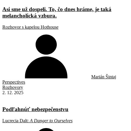
Asi sme už dospeli. To, čo dnes hráme, je taká
melancholická vzbura.
Rozhovor s kapelou Hothouse
Marián Šintaj
Perspectives
Rozhovory
2. 12. 2025
Podľahnúť nebezpečenstvu
Lucrecia Dalt:
A Danger to Ourselves