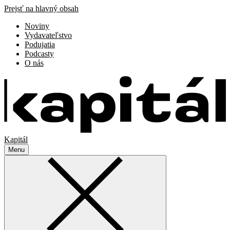
Prejsť na hlavný obsah
Noviny
Vydavateľstvo
Podujatia
Podcasty
O nás
Kapitál
Menu