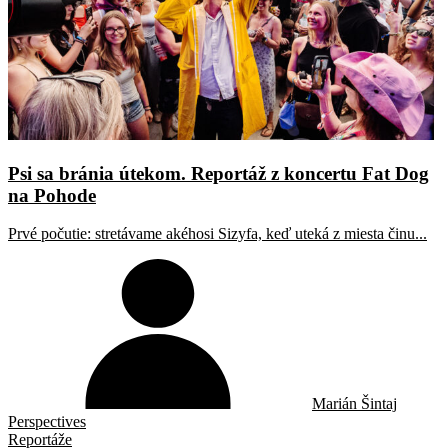
Psi sa bránia útekom. Reportáž z koncertu Fat Dog
na Pohode
Prvé počutie: stretávame akéhosi Sizyfa, keď uteká z miesta činu...
Marián Šintaj
Perspectives
Reportáže