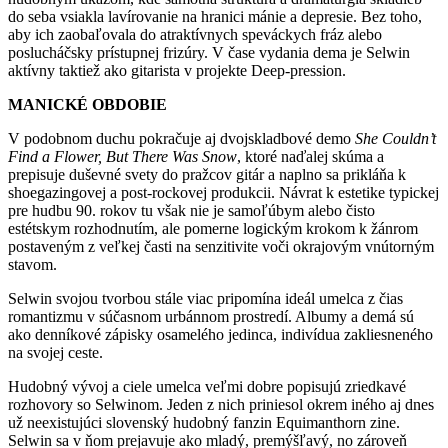
do seba vsiakla lavírovanie na hranici mánie a depresie. Bez toho,
aby ich zaobaľovala do atraktívnych speváckych fráz alebo
poslucháčsky prístupnej frizúry. V čase vydania dema je Selwin
aktívny taktiež ako gitarista v projekte Deep-pression.
MANICKÉ OBDOBIE
V podobnom duchu pokračuje aj dvojskladbové demo
She Couldn’t
Find a Flower, But There Was Snow
, ktoré naďalej skúma a
prepisuje duševné svety do pražcov gitár a naplno sa prikláňa k
shoegazingovej a post-rockovej produkcii. Návrat k estetike typickej
pre hudbu 90. rokov tu však nie je samoľúbym alebo čisto
estétskym rozhodnutím, ale pomerne logickým krokom k žánrom
postaveným z veľkej časti na senzitivite voči okrajovým vnútorným
stavom.
Selwin svojou tvorbou stále viac pripomína ideál umelca z čias
romantizmu v súčasnom urbánnom prostredí. Albumy a demá sú
ako denníkové zápisky osamelého jedinca, indivídua zakliesneného
na svojej ceste.
Hudobný vývoj a ciele umelca veľmi dobre popisujú zriedkavé
rozhovory so Selwinom. Jeden z nich priniesol okrem iného aj dnes
už neexistujúci slovenský hudobný fanzin Equimanthorn zine.
Selwin sa v ňom prejavuje ako mladý, premýšľavý, no zároveň