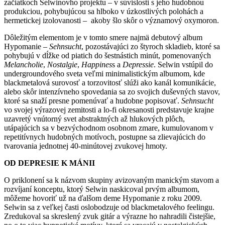
začiatkoch Selwinovho projektu – v súvislosti s jeho hudobnou
produkciou, pohybujúcou sa hlboko v úzkostlivých polohách a
hermetickej izolovanosti – akoby šlo skôr o významový oxymoron.
Dôležitým elementom je v tomto smere najmä debutový album
Hypomanie –
Sehnsucht
, pozostávajúci zo štyroch skladieb, ktoré sa
pohybujú v dĺžke od piatich do šestnástich minút, pomenovaných
Melancholie
,
Nostalgie
,
Happines
s a
Depressie
. Selwin vstúpil do
undergroundového sveta veľmi minimalistickým albumom, kde
blackmetalová surovosť a torzovitosť slúži ako kanál komunikácie,
alebo skôr intenzívneho spovedania sa zo svojich duševných stavov,
ktoré sa snaží presne pomenúvať a hudobne popisovať.
Sehnsucht
vo svojej výrazovej zemitosti a lo-fi okresanosti predstavuje krajne
uzavretý vnútorný svet abstraktných až hlukových plôch,
utápajúcich sa v bezvýchodnom osobnom zmare, kumulovanom v
repetitívnych hudobných motívoch, postupne sa zlievajúcich do
tvarovania jednotnej 40-minútovej zvukovej hmoty.
OD DEPRESIE K MÁNII
O priklonení sa k názvom skupiny avizovaným manickým stavom a
rozvíjaní konceptu, ktorý Selwin naskicoval prvým albumom,
môžeme hovoriť už na ďalšom deme Hypomanie z roku 2009.
Selwin sa z veľkej časti oslobodzuje od blackmetalového feelingu.
Zredukoval sa skreslený zvuk gitár a výrazne ho nahradili čistejšie,