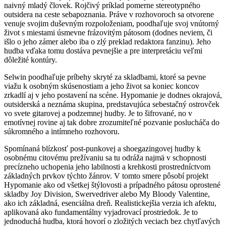
naivný mladý človek. Rojčivý príklad pomerne stereotypného
outsidera na ceste sebapoznania. Práve v rozhovoroch sa otvorene
venuje svojim duševným rozpoloženiam, poodhaľuje svoj vnútorný
život s miestami úsmevne frázovitým pátosom (dodnes neviem, či
išlo o jeho zámer alebo iba o zlý preklad redaktora fanzinu). Jeho
hudba vďaka tomu dostáva pevnejšie a pre interpretáciu veľmi
dôležité kontúry.
Selwin poodhaľuje príbehy skryté za skladbami, ktoré sa pevne
viažu k osobným skúsenostiam a jeho život sa koniec koncov
zrkadlí aj v jeho postavení na scéne. Hypomanie je dodnes okrajová,
outsiderská a neznáma skupina, predstavujúca sebestačný ostrovček
vo svete gitarovej a podzemnej hudby. Je to šifrované, no v
emotívnej rovine aj tak dobre zrozumiteľné pozvanie poslucháča do
súkromného a intímneho rozhovoru.
Spomínaná blízkosť post-punkovej a shoegazingovej hudby k
osobnému citovému prežívaniu sa tu odráža najmä v schopnosti
precízneho uchopenia jeho labilnosti a krehkosti prostredníctvom
základných prvkov týchto žánrov. V tomto smere pôsobí projekt
Hypomanie ako od všetkej štýlovosti a prípadného pátosu oprostené
skladby Joy Division, Swervedriver alebo My Bloody Valentine,
ako ich základná, esenciálna dreň. Realistickejšia verzia ich afektu,
aplikovaná ako fundamentálny vyjadrovací prostriedok. Je to
jednoduchá hudba, ktorá hovorí o zložitých veciach bez chytľavých