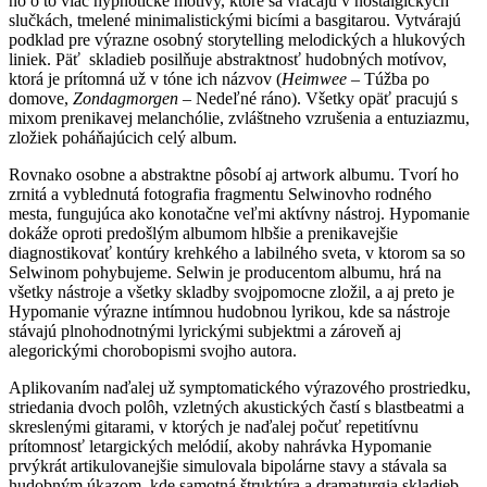
no o to viac hypnotické motívy, ktoré sa vracajú v nostalgických
slučkách, tmelené minimalistickými bicími a basgitarou. Vytvárajú
podklad pre výrazne osobný storytelling melodických a hlukových
liniek. Päť skladieb posilňuje abstraktnosť hudobných motívov,
ktorá je prítomná už v tóne ich názvov (
Heimwee
– Túžba po
domove,
Zondagmorgen
– Nedeľné ráno). Všetky opäť pracujú s
mixom prenikavej melanchólie, zvláštneho vzrušenia a entuziazmu,
zložiek poháňajúcich celý album.
Rovnako osobne a abstraktne pôsobí aj artwork albumu. Tvorí ho
zrnitá a vyblednutá fotografia fragmentu Selwinovho rodného
mesta, fungujúca ako konotačne veľmi aktívny nástroj. Hypomanie
dokáže oproti predošlým albumom hlbšie a prenikavejšie
diagnostikovať kontúry krehkého a labilného sveta, v ktorom sa so
Selwinom pohybujeme. Selwin je producentom albumu, hrá na
všetky nástroje a všetky skladby svojpomocne zložil, a aj preto je
Hypomanie výrazne intímnou hudobnou lyrikou, kde sa nástroje
stávajú plnohodnotnými lyrickými subjektmi a zároveň aj
alegorickými chorobopismi svojho autora.
Aplikovaním naďalej už symptomatického výrazového prostriedku,
striedania dvoch polôh, vzletných akustických častí s blastbeatmi a
skreslenými gitarami, v ktorých je naďalej počuť repetitívnu
prítomnosť letargických melódií, akoby nahrávka Hypomanie
prvýkrát artikulovanejšie simulovala bipolárne stavy a stávala sa
hudobným úkazom, kde samotná štruktúra a dramaturgia skladieb