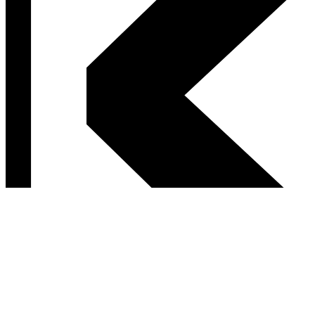
Postav sa za svoje ľavicové hodnoty.
Ak nám za každý prečítaný článok prispeješ aspoň 1 €, zostaneme
vďaka tebe nezávislým médiom a možno tu pre teba budeme aj v
roku 2027.