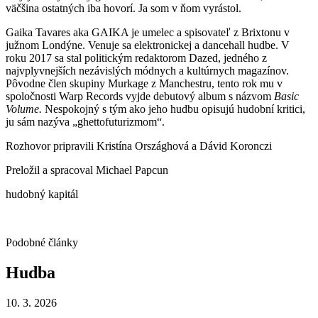
väčšina ostatných iba hovorí. Ja som v ňom vyrástol.
Gaika Tavares aka GAIKA je umelec a spisovateľ z Brixtonu v
južnom Londýne. Venuje sa elektronickej a dancehall hudbe. V
roku 2017 sa stal politickým redaktorom Dazed, jedného z
najvplyvnejších nezávislých módnych a kultúrnych magazínov.
Pôvodne člen skupiny Murkage z Manchestru, tento rok mu v
spoločnosti Warp Records vyjde debutový album s názvom
Basic
Volume.
Nespokojný s tým ako jeho hudbu opisujú hudobní kritici,
ju sám nazýva „ghettofuturizmom“.
Rozhovor pripravili Kristína Országhová a Dávid Koronczi
Preložil a spracoval Michael Papcun
hudobný kapitál
Podobné články
Hudba
10. 3. 2026