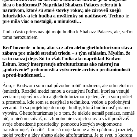
idea o budúcnosti? Napríklad Shabazz Palaces referujú k
naratívom, ktoré sú staré stovky rokov, ale zároveň znejú
futuristicky a ich hudba a myšlienky sú nadčasové. Techno je
pre mňa viac o nostalgii, o minulosti…
Ľudia často prirovnávajú moju hudbu k Shabazz Palaces, ale, veľmi
tomu nerozumiem.
Keď hovoríte o tom, ako sa z afro alebo ghettofuturizmu stáva
zábava pre mladú strednú triedu – s tým súhlasím. Myslím, že
sa to naozaj deje. Sú tu však ľudia ako napríklad Kodwo
Eshun, ktorý interpretuje afrofuturizmus ako nástroj na
„pokrivenie“ prítomnosti a vytvorenie archívu proti-minulostí
a proti-budúcností…
Áno, s Kodwom som mal pôvodne robiť rozhovor, ale odmietol ma
(smiech). Rozdiel medzi mnou a ostatnými ľuďmi, ktorí sa venujú
veciam spojeným s afro a ghettofuturizmom je ten, že ja som prišiel
z prostredia, kde som sa nestýkal s technikou, vedou a podobnými
vecami. To sa projektuje do mojej hudby, ktorá budúcnosť priamo
vytvára. Ghettofuturizmus je o tom, že niekde nemáš peniaze, nemáš
nič, o niečom snívaš, na zhmotnenie svojich snov a vízií používaš
svoje obmedzené prostriedky, pomocou ktorých svojpomocne
transformuješ, čo cítiš. Tam sú moje korene a tým pádom aj rozdiely
mojej tvorby a idey ghetto alebo afrofuturizmu. Je to svet, o ktorom