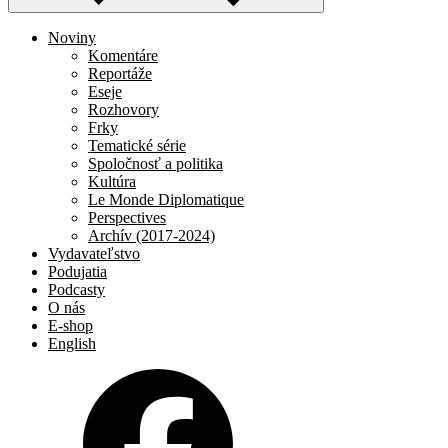
Noviny
Komentáre
Reportáže
Eseje
Rozhovory
Frky
Tematické série
Spoločnosť a politika
Kultúra
Le Monde Diplomatique
Perspectives
Archív (2017-2024)
Vydavateľstvo
Podujatia
Podcasty
O nás
E-shop
English