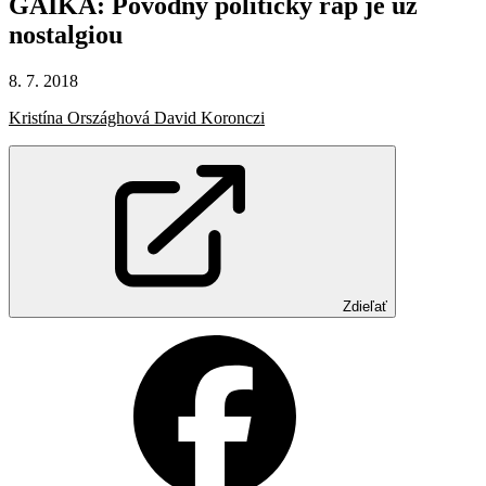
GAIKA:
Pôvodný
politický
rap
je
už
nostalgiou
8. 7. 2018
Kristína Országhová David Koronczi
Zdieľať