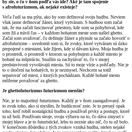
by ste, o čo v ňom podľa vás ide? Aké je tam spojenie
s afrofuturizmom, ak nejaké existuje?
Veľa ľudí sa ma pýta, ako by som definoval svoju hudbu. Neviem
však jasne definovať žáner, ktorý vytváram. S hudbou som začal
tak, že ma začali fascinovať priestory, kde som sa pohyboval, kde
som žil a trávil čas – v každom bohatom meste som našiel ghetto.
Začal som uvažovať, čo definuje žáner a plynule sa začalo hovoriť o
afrofuturizme – uvedomil som si, že zvuky, ktoré vytváram sú úzko
prepojené s miestami, kde žijem, kde si dávam kávu. Moja hudba je
o prostredí, o prostredí v ktorom sa pohybujem a každé miesto je
bohaté na inšpiráciu. Snažím sa zachytávať to, čo v mojej
predstavivosti vyvolávajú miesta. Sú to moje vízie a pohľady. Nie je
to o útočení na bohatých, to je nezmysel. Nechcem sa totiž
separovať od miest, z ktorých pochádzam. Každé bohaté mesto
môžeme považovať za ghetto.
Je ghettofuturizmus futurizmom menšín?
Nie, je to majoritný futurizmus. Každý je v ňom zaangažovaný. Je
to zvuk toho, ako si myslím, že budúcnosť znie. Je to presný opak
toho, keď robíš nostalgickú hudbu a používaš prvky a postupy, ktoré
tu už boli. Používam stroje, svoju výbavu na to, čo dáva zmysel v
mojej hlave a je to futuristické, lebo to neznie ako nič, čo tu už bolo.
V konečnom dôsledku z tých zvukov vzniká hudba, nielen nejaké