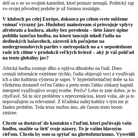
delí sa o ne so svojimi kamošmi, ktorí peniaze nemajú. Politický rap
vo svojej pôvodnej podobe je už formou nostalgie.
V kluboch po celej Európe, dokonca po celom svete môžeme
vnímať výrazný jav. Hudobný mainstream si prisvojuje vplyvy
afrobeatu a kudura, akoby bez povolenia – tieto žánre úplne
pohltila tanečná hudba, na ktorú tancujú mladí ľudia na
dedinských bašaveloch, zároveň ich počujeme na
undergroundových parties v metropolách no a v neposlednom
rade ich cítime v produkcii veľkých hviezd – aký je váš pohľad
na tento globálny jav?
Africká hudba existuje dlho a vplýva dlhodobo na ľudí. Dnes
cestujú informácie extrémne rýchlo, ľudia objavujú veci a využívajú
ich a táto kultúrna výmena je super. V hyperinformačnej dobe sa ku
všetkému dostaneš veľmi ľahko a preto tento ľahko získaný kapitál
interpreti využívajúvo svojej tvorbe. Prečo? Lebo to znie dobre, je to
chytľavé. Sú tu síce problémy s reprezentáciou, ktorú volia, ale ja to
nepovažujem za relevantné. Z hľadiska našej kultúry s tým nie je
žiaden problém. Teda teraz možno áno, ale časom tento boom
zmizne.
Chcete sa dostávať do kontaktu s ľuďmi, ktorí počúvajú vašu
hudbu, snažíte sa šíriť svoje názory. To je vaším hlavným
cieľom. Chcela by som sa spýtať na ghettofuturizmus. Vysvetlili