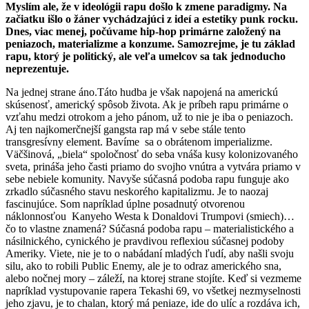
Myslím ale, že v ideológii rapu došlo k zmene paradigmy. Na
začiatku išlo o žáner vychádzajúci z ideí a estetiky punk rocku.
Dnes, viac menej, počúvame hip-hop primárne založený na
peniazoch, materializme a konzume. Samozrejme, je tu základ
rapu, ktorý je politický, ale veľa umelcov sa tak jednoducho
neprezentuje.
Na jednej strane áno.Táto hudba je však napojená na americkú
skúsenosť, americký spôsob života. Ak je príbeh rapu primárne o
vzťahu medzi otrokom a jeho pánom, už to nie je iba o peniazoch.
Aj ten najkomerčnejší gangsta rap má v sebe stále tento
transgresívny element. Bavíme sa o obrátenom imperializme.
Väčšinová, „biela“ spoločnosť do seba vnáša kusy kolonizovaného
sveta, prináša jeho časti priamo do svojho vnútra a vytvára priamo v
sebe nebiele komunity. Navyše súčasná podoba rapu funguje ako
zrkadlo súčasného stavu neskorého kapitalizmu. Je to naozaj
fascinujúce. Som napríklad úplne posadnutý otvorenou
náklonnosťou Kanyeho Westa k Donaldovi Trumpovi (smiech)…
čo to vlastne znamená? Súčasná podoba rapu – materialistického a
násilnického, cynického je pravdivou reflexiou súčasnej podoby
Ameriky. Viete, nie je to o nabádaní mladých ľudí, aby našli svoju
silu, ako to robili Public Enemy, ale je to odraz amerického sna,
alebo nočnej mory – záleží, na ktorej strane stojíte. Keď si vezmeme
napríklad vystupovanie rapera Tekashi 69, vo všetkej nezmyselnosti
jeho zjavu, je to chalan, ktorý má peniaze, ide do ulíc a rozdáva ich,