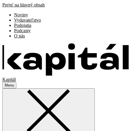
Prejsť na hlavný obsah
Noviny
Vydavateľstvo
Podujatia
Podcasty
O nás
Kapitál
Menu