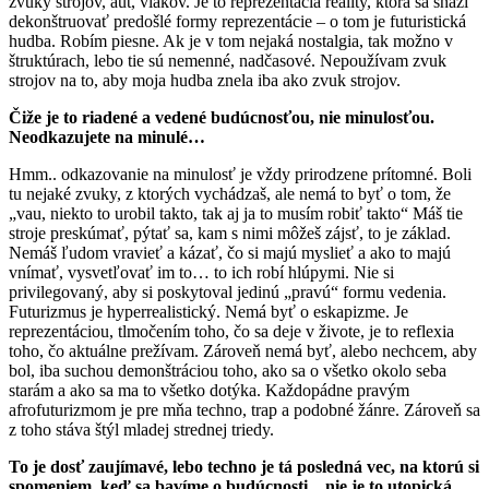
zvuky strojov, áut, vlakov. Je to reprezentácia reality, ktorá sa snaží
dekonštruovať predošlé formy reprezentácie – o tom je futuristická
hudba. Robím piesne. Ak je v tom nejaká nostalgia, tak možno v
štruktúrach, lebo tie sú nemenné, nadčasové. Nepoužívam zvuk
strojov na to, aby moja hudba znela iba ako zvuk strojov.
Čiže je to riadené a vedené budúcnosťou, nie minulosťou.
Neodkazujete na minulé…
Hmm.. odkazovanie na minulosť je vždy prirodzene prítomné. Boli
tu nejaké zvuky, z ktorých vychádzaš, ale nemá to byť o tom, že
„vau, niekto to urobil takto, tak aj ja to musím robiť takto“ Máš tie
stroje preskúmať, pýtať sa, kam s nimi môžeš zájsť, to je základ.
Nemáš ľudom vravieť a kázať, čo si majú myslieť a ako to majú
vnímať, vysvetľovať im to… to ich robí hlúpymi. Nie si
privilegovaný, aby si poskytoval jedinú „pravú“ formu vedenia.
Futurizmus je hyperrealistický. Nemá byť o eskapizme. Je
reprezentáciou, tlmočením toho, čo sa deje v živote, je to reflexia
toho, čo aktuálne prežívam. Zároveň nemá byť, alebo nechcem, aby
bol, iba suchou demonštráciou toho, ako sa o všetko okolo seba
starám a ako sa ma to všetko dotýka. Každopádne pravým
afrofuturizmom je pre mňa techno, trap a podobné žánre. Zároveň sa
z toho stáva štýl mladej strednej triedy.
To je dosť zaujímavé, lebo techno je tá posledná vec, na ktorú si
spomeniem, keď sa bavíme o budúcnosti…nie je to utopická