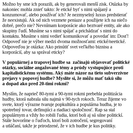
Možno by sme ich porazili, ak by generovali menší zisk. Otázka by
nakoniec mohla znieť takto: Je etické byť s nimi spájaný a
konzumovať, alebo používať ich? Je nezmyselný luxus predstierať
že neexistujú. Ak od nich vezmete peniaze a použijete ich na niečo
dobré, prečo nie? Nevnímam korporácie ako beztvaré entity, ale ako
skupiny ľudí. Musíme sa s nimi spájať a prichádzať s nimi do
kontaktu. Musíme s nimi vedieť komunikovať a povedať im: Dosť!
Odpoveď nie je výber medzi dvoma možnosťami: etické/neetické.
Odpoveďou je otázka: Ako prinútiť svet veľkého biznisu a
korporácií, aby sa správal eticky?
V populárnej a trapovej hudbe sa začínajú objavovať politické
otázky, sociálne angažované témy a prúdy vystupujúce proti
kapitalistickému systému. Aký máte názor na tieto subverzívne
prejavy v popovej hudbe? Myslíte si, že môžu mať takú silu
a dopad ako pred 20-timi rokmi?
Myslím, že naprieč 80-tymi a 90-tymi rokmi prebehla politizácia
hudby, ktorá nabrala silu najmä v 90-tych rokoch. Teraz žijeme vo
svete, ktorý výrazne tvaruje popkultúra a populárna hudba, je to
spotrebný tovar, definujúci a riadiaci spoločnosť. Rap sa stal
populárnym a vždy ho robili ľudia, ktorí boli aj sú silne politickí.
Stále hovoríme o ľuďoch, ktorí boli zotročení, segregovaní
a utláčaní, takže je prirodzené, že v ich hudbe je kus politiky.