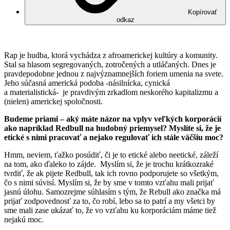
Kopírovať
odkaz
Rap je hudba, ktorá vychádza z afroamerickej kultúry a komunity.
Stal sa hlasom segregovaných, zotročených a utláčaných. Dnes je
pravdepodobne jednou z najvýznamnejších foriem umenia na svete.
Jeho súčasná americká podoba -násilnícka, cynická
a materialistická- je pravdivým zrkadlom neskorého kapitalizmu a
(nielen) americkej spoločnosti.
Budeme priami – aký máte názor na vplyv veľkých korporácií
ako napríklad Redbull na hudobný priemysel? Myslíte si, že je
etické s nimi pracovať a nejako regulovať ich stále väčšiu moc?
Hmm, neviem, ťažko posúdiť, či je to etické alebo neetické, záleží
na tom, ako ďaleko to zájde. Myslím si, že je trochu krátkozraké
tvrdiť, že ak pijete Redbull, tak ich rovno podporujete so všetkým,
čo s nimi súvisí. Myslím si, že by sme v tomto vzťahu mali prijať
jasnú úlohu. Samozrejme súhlasím s tým, že Rebull ako značka má
prijať zodpovednosť za to, čo robí, lebo sa to patrí a my všetci by
sme mali zase ukázať to, že vo vzťahu ku korporáciám máme tiež
nejakú moc.