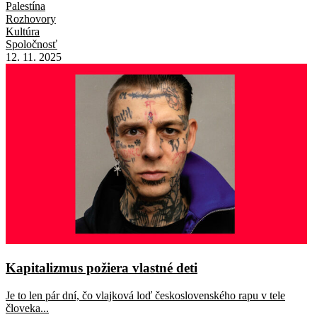
Palestína
Rozhovory
Kultúra
Spoločnosť
12. 11. 2025
Kapitalizmus požiera vlastné deti
Je to len pár dní, čo vlajková loď československého rapu v tele
človeka...