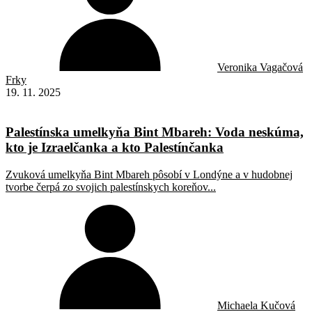
Veronika Vagačová
Frky
19. 11. 2025
Palestínska umelkyňa Bint Mbareh: Voda neskúma,
kto je Izraelčanka a kto Palestínčanka
Zvuková umelkyňa Bint Mbareh pôsobí v Londýne a v hudobnej
tvorbe čerpá zo svojich palestínskych koreňov...
Michaela Kučová