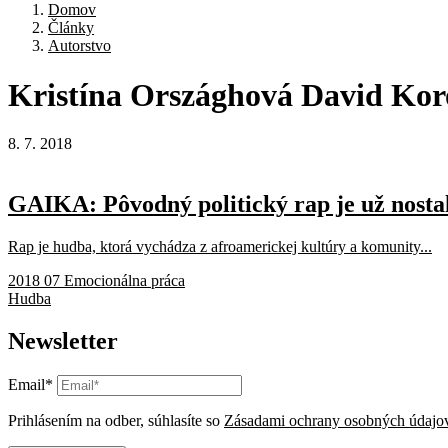
Domov
Články
Autorstvo
Kristína
Országhová
David
Kor
8. 7. 2018
GAIKA: Pôvodný politický rap je už nosta
Rap je hudba, ktorá vychádza z afroamerickej kultúry a komunity...
2018 07 Emocionálna práca
Hudba
Newsletter
Email*
Prihlásením na odber, súhlasíte so
Zásadami ochrany osobných údajo