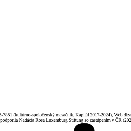
851 (kultúrno-spoločenský mesačník, Kapitál 2017-2024), Web dizajn
ne podporila Nadácia Rosa Luxemburg Stiftung so zastúpením v ČR (20