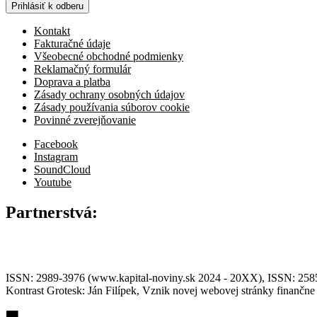
Prihlásiť k odberu
Kontakt
Fakturačné údaje
Všeobecné obchodné podmienky
Reklamačný formulár
Doprava a platba
Zásady ochrany osobných údajov
Zásady používania súborov cookie
Povinné zverejňovanie
Facebook
Instagram
SoundCloud
Youtube
Partnerstvá:
ISSN: 2989-3976 (www.kapital-noviny.sk 2024 - 20XX), ISSN: 2585-7
Kontrast Grotesk: Ján Filípek, Vznik novej webovej stránky finanč