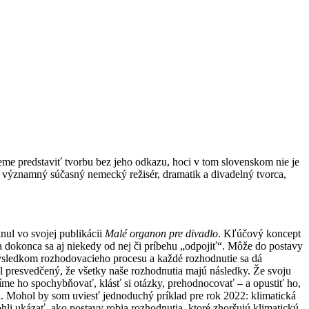
me predstaviť tvorbu bez jeho odkazu, hoci v tom slovenskom nie je
r, významný súčasný nemecký režisér, dramatik a divadelný tvorca,
nul vo svojej publikácii
Malé organon pre divadlo
. Kľúčový koncept
a dokonca sa aj niekedy od nej či príbehu „odpojiť“. Môže do postavy
 výsledkom rozhodovacieho procesu a každé rozhodnutie sa dá
ol presvedčený, že všetky naše rozhodnutia majú následky. Že svoju
me ho spochybňovať, klásť si otázky, prehodnocovať – a opustiť ho,
ci. Mohol by som uviesť jednoduchý príklad pre rok 2022: klimatická
hli ukázať, ako postavy robia rozhodnutia, ktoré zhoršujú klimatickú