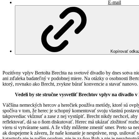
E-mail
Kopírovať odka
Pozitívny vplyv Bertolta Brechta na svetové divadlo by dnes sotva 
ani zďaleka badateľný v podobnej miere. Na otázky o osobnosti Berto
ktorý, rovnako ako Brecht, zvykne búrať konvencie a stavať nanovo.
Vedeli by ste stručne vysvetliť Brechtov vplyv na divadlo
Väčšina nemeckých hercov a herečiek používa metódy, ktoré sú ovply
spočíva v tom, že herec je schopný komentovať svoju vlastnú postavu
takpovediac vkĺznuť a zase z nej vystúpiť. Brecht nikdy nechcel, aby
reflektovať, dá sa o ňom diskutovať. Herec má ukázať zložitosť rozh
vieru si vytvárame sami. A že vždy môžeme zmeniť smer. Preto sa ne
ak dospejeme k záveru, že naše konanie je nesprávne, resp. usilovať
katastrofa nie je naším osudom, nie je za ňou Boh a nie je nevyhnutn