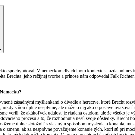
z
niekto spochybňoval. V nemeckom divadelnom kontexte si azda ani nevie
lta Brechta, jeho režijnej tvorbe a prínose nám odpovedal Falk Richte
 v Nemecku?
vnené zásadnými myšlienkami o divadle a herectve, ktoré Brecht rozvi
, nikdy s ňou úplne nesplynie, ale môže o nej ako o postave uvažovať 
 sme verili, že akákoľvek udalosť je riadená osudom, ale že všetko je
odovacieho procesu a to, že rozhodnutia nesú svoje dôsledky. Brecht b
môžeme úplne stotožniť s vlastným spôsobom myslenia a konania, musí
 sa o zmenu, ak za nesprávne považujeme konanie tých, ktorí sú pri mo
á. Je to výsledok nášho konania. V hre na brechtovský spôsob by ste mo