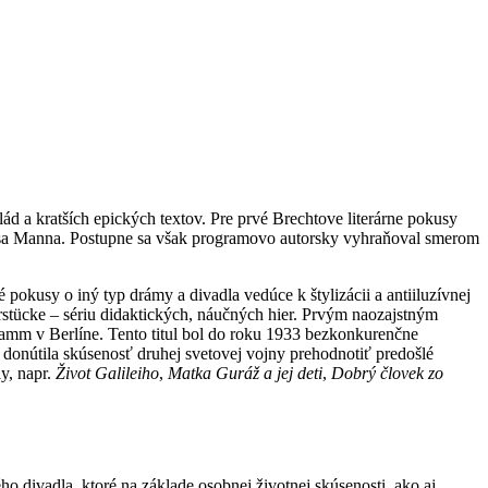
ád a kratších epických textov. Pre prvé Brechtove literárne pokusy
omasa Manna. Postupne sa však programovo autorsky vyhraňoval smerom
 pokusy o iný typ drámy a divadla vedúce k štylizácii a antiiluzívnej
rstücke – sériu didaktických, náučných hier. Prvým naozajstným
damm v Berlíne. Tento titul bol do roku 1933 bezkonkurenčne
donútila skúsenosť druhej svetovej vojny prehodnotiť predošlé
ly, napr.
Život Galileiho
,
Matka Guráž a jej deti
,
Dobrý človek zo
ho divadla, ktoré na základe osobnej životnej skúsenosti, ako aj