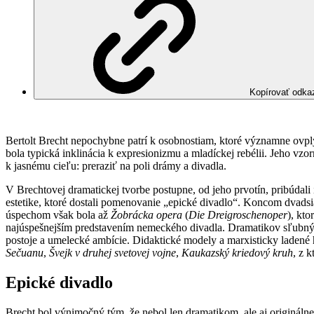
Kopírovať odka
Bertolt Brecht nepochybne patrí k osobnostiam, ktoré významne ovplyv
bola typická inklinácia k expresionizmu a mladíckej rebélii. Jeho 
k jasnému cieľu: preraziť na poli drámy a divadla.
V Brechtovej dramatickej tvorbe postupne, od jeho prvotín, pribúdali 
estetike, ktoré dostali pomenovanie „epické divadlo“. Koncom dvadsi
úspechom však bola až
Žobrácka opera
(
Die Dreigroschenoper
), kt
najúspešnejším predstavením nemeckého divadla. Dramatikov sľubný r
postoje a umelecké ambície. Didaktické modely a marxisticky ladené hr
Sečuanu
,
Švejk v druhej svetovej vojne
,
Kaukazský kriedový kruh
, z 
Epické divadlo
Brecht bol výnimočný tým, že nebol len dramatikom, ale aj originálne 