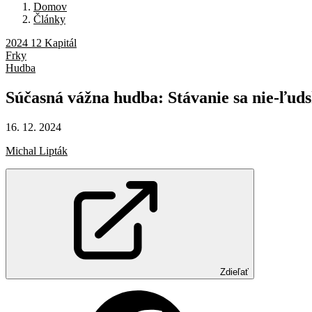
Domov
Články
2024 12 Kapitál
Frky
Hudba
Súčasná
vážna
hudba:
Stávanie
sa
nie-ľud
16. 12. 2024
Michal Lipták
Zdieľať