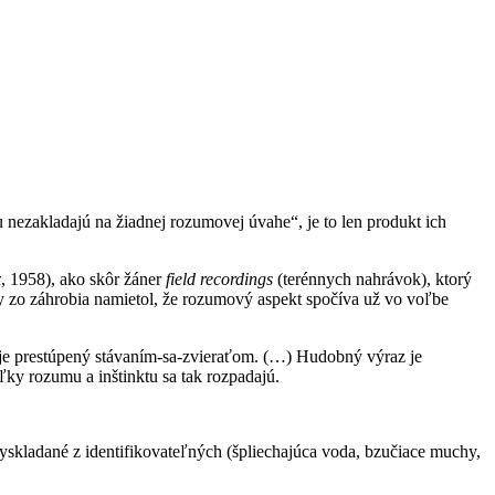
cu nezakladajú na žiadnej rozumovej úvahe“, je to len produkt ich
x
, 1958), ako skôr žáner
field recordings
(terénnych nahrávok), ktorý
y zo záhrobia namietol, že rozumový aspekt spočíva už vo voľbe
je prestúpený stávaním-sa-zvieraťom. (…) Hudobný výraz je
ľky rozumu a inštinktu sa tak rozpadajú.
yskladané z identifikovateľných (špliechajúca voda, bzučiace muchy,