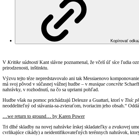
Kopírovať odka
V
Kritike súdnosti
Kant slávne poznamenal, že včelí úľ síce ľudia ozn
prirodzenosti, inštinktu.
Výzvu tejto téze nepredstavovalo ani tak Messiaenovo komponovanie 
má svoj pôvod v súčasnej vážnej hudbe – v
musique concrète
Schaeff
nahrávky, v rozhodnutí, na čo sa upriami pohľad.
Hudbe však na pomoc prichádzajú Deleuze a Guattari, ktorí v
Tisíc p
neoddeliteľný od stávania-sa-zvieraťom, tvoriacim jeho obsah.“ Odd
…we return to ground… by Karen Power
Tri dlhé skladby na novej nahrávke írskej skladateľky a zvukovej u
cvrlikajúce cikády) a neidentifikovateľných terénnych nahrávok, kt