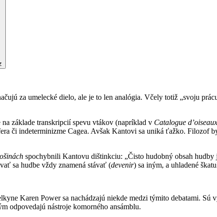
z
ačujú za umelecké dielo, ale je to len analógia. Včely totiž „svoju prá
na základe transkripcií spevu vtákov (napríklad v
Catalogue d’oiseau
era či indeterminizme Cagea. Avšak Kantovi sa uniká ťažko. Filozof b
lošinách
spochybnili Kantovu dištinkciu: „Čisto hudobný obsah hudby 
ávať sa hudbe vždy znamená stávať (
devenir
) sa iným, a uhladené škatu
melkyne Karen Power sa nachádzajú niekde medzi týmito debatami. Sú v
orým odpovedajú nástroje komorného ansámblu.